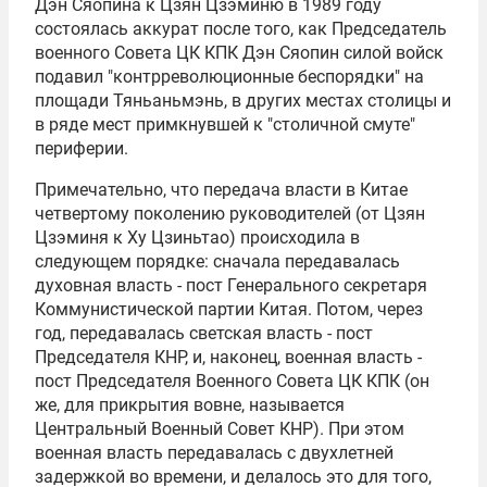
Дэн Сяопина к Цзян Цзэминю в 1989 году
состоялась аккурат после того, как Председатель
военного Совета ЦК КПК Дэн Сяопин силой войск
подавил "контрреволюционные беспорядки" на
площади Тяньаньмэнь, в других местах столицы и
в ряде мест примкнувшей к "столичной смуте"
периферии.
Примечательно, что передача власти в Китае
четвертому поколению руководителей (от Цзян
Цзэминя к Ху Цзиньтао) происходила в
следующем порядке: сначала передавалась
духовная власть - пост Генерального секретаря
Коммунистической партии Китая. Потом, через
год, передавалась светская власть - пост
Председателя КНР, и, наконец, военная власть -
пост Председателя Военного Совета ЦК КПК (он
же, для прикрытия вовне, называется
Центральный Военный Совет КНР). При этом
военная власть передавалась с двухлетней
задержкой во времени, и делалось это для того,