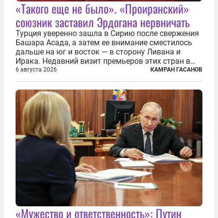
«Такого еще не было». «Проиранский»
союзник заставил Эрдогана нервничать
Турция уверенно зашла в Сирию после свержения
Башара Асада, а затем ее внимание сместилось
дальше на юг и восток — в сторону Ливана и
Ирака. Недавний визит премьеров этих стран в
Анкару, договоры об участии турецкой компании
6 августа 2026
КАМРАН ГАСАНОВ
TPAO в разработке нефти иракского Киркука и
«Дороги развития» подтверждают...
«Мужество и ответственность»: Путин