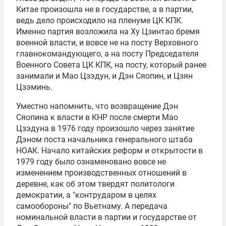
Китае произошла не в государстве, а в партии,
ведь дело происходило на пленуме ЦК КПК.
Именно партия возложила на Ху Цзинтао бремя
военной власти, и вовсе не на посту Верховного
главнокомандующего, а на посту Председателя
Военного Совета ЦК КПК, на посту, который ранее
занимали и Мао Цзэдун, и
Дэн Сяопин
, и Цзян
Цзэминь.
Уместно напомнить, что возвращение Дэн
Сяопина к власти в КНР после смерти Мао
Цзэдуна в 1976 году произошло через занятие
Дэном поста начальника генерального штаба
НОАК. Начало китайских реформ и открытости в
1979 году было ознаменовано вовсе не
изменением производственных отношений в
деревне, как об этом твердят политологи
демократии, а "контрударом в целях
самообороны" по Вьетнаму. А передача
номинальной власти в партии и государстве от