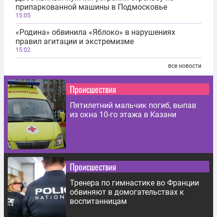
припаркованной машины в Подмосковье
15:05
«Родина» обвинила «Яблоко» в нарушениях
правил агитации и экстремизме
15:02
все новости
Происшествия
Пятилетний мальчик погиб, выпав
из окна 10-го этажа в Казани
Происшествия
Тренера по гимнастике во Франции
обвиняют в домогательствах к
воспитанницам