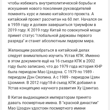
чтобы избежать внутриполитической борьбы и
искушения нового поколения руководителей
поменять курс и линию китайского проекта. А
китайский проект рассчитан на 60 лет. Начался он
в 1959 году и должен завершиться триумфом в
2019 году. К 2019 году Китай по совокупной мощи
примет статус "глобальной державы первого
разряда" и станет абсолютным лидером мира.
Желающим разобраться в китайский делах
следует внимательно изучить Устав КПК. Именно
в этом документе ещё на 16 съезде КПК в 2002
году было записано, что до 1979 года история КНР
была периодом Мао Цзэдуна. С 1979 по 1989 -
периодом Дэн Сяопина. А с 1989 - периодом Цзян
Цзэминя. В 2012 году18-й съезд КПК добавил в
Устав концепцию научного развития Ху Цзинтао.
В Китае выдающимся императорам принято
давать посмертные имена. В "красной династии"
Мао Цзэдун удостоен посмертного имени