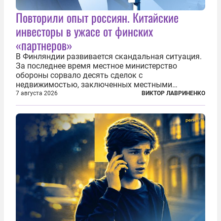
Повторили опыт россиян. Китайские
инвесторы в ужасе от финских
«партнеров»
В Финляндии развивается скандальная ситуация.
За последнее время местное министерство
обороны сорвало десять сделок с
недвижимостью, заключенных местными
фирмами с китайским капиталом. Чиновники
7 августа 2026
ВИКТОР ЛАВРИНЕНКО
заявили, что они могли заключаться с целью
создания в Финляндии шпионской сети, чтобы
следить за...