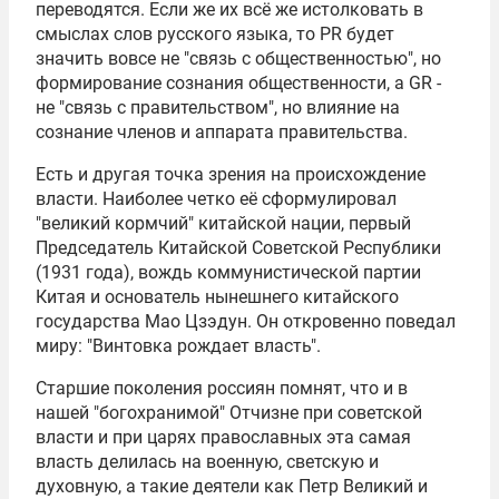
переводятся. Если же их всё же истолковать в
смыслах слов русского языка, то PR будет
значить вовсе не "связь с общественностью", но
формирование сознания общественности, а GR -
не "связь с правительством", но влияние на
сознание членов и аппарата правительства.
Есть и другая точка зрения на происхождение
власти. Наиболее четко её сформулировал
"великий кормчий" китайской нации, первый
Председатель Китайской Советской Республики
(1931 года), вождь коммунистической партии
Китая и основатель нынешнего китайского
государства Мао Цзэдун. Он откровенно поведал
миру: "Винтовка рождает власть".
Старшие поколения россиян помнят, что и в
нашей "богохранимой" Отчизне при советской
власти и при царях православных эта самая
власть делилась на военную, светскую и
духовную, а такие деятели как
Петр Великий
и