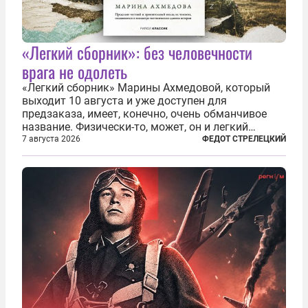
«Легкий сборник»: без человечности
врага не одолеть
«Легкий сборник» Марины Ахмедовой, который
выходит 10 августа и уже доступен для
предзаказа, имеет, конечно, очень обманчивое
название. Физически-то, может, он и легкий
относительно. Но метафизически —
7 августа 2026
ФЕДОТ СТРЕЛЕЦКИЙ
безотносительно тяжелый. Десять рассказов,
каждый из которых напрямую или косвенно (в
основном —...