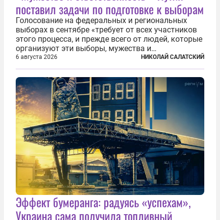
поставил задачи по подготовке к выборам
Голосование на федеральных и региональных
выборах в сентябре «требует от всех участников
этого процесса, и прежде всего от людей, которые
организуют эти выборы, мужества и
ответственного отношения к формированию
6 августа 2026
НИКОЛАЙ САЛАТСКИЙ
власти», — подчеркнул президент Владимир Путин
на состоявшейся 5 августа в Кремле...
Эффект бумеранга: радуясь «успехам»,
Украина сама получила топливный