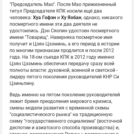
"Председатель Мао". После Мао прижизненный
титул Председателя КПК носили ещё два
человека:
Хуа Гофэн
и
Ху Яобан
, однако, никакого
посмертного имени эти два деятеля не
удостоились. Дэн Сяопин удостоен посмертного
имени "Товарищ". Наверняка посмертное имя
получит и Цзян Цзэминь, а его период в истории
по многим признакам продлится и после 2012
года. На 18-ом съезде КПК в 2012 году именно
Цзян Цзэминь обеспечил передачу сразу всей
полноты власти: духовной, военной и светской -
лидеру пятого поколения руководителей КНР
Си
Цзиньпину
.
Ведь именно на пятом поколение руководителей
лежит бремя преодоления мирового кризиса,
смены модели развития с временной схемы
"социалистического рынка" на традиционную
схему "государственного социализма" (восточной
деспотии и азиатского способа производства) и,