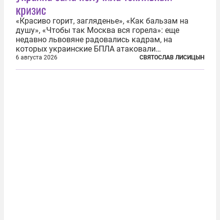
кризис
«Красиво горит, загляденье», «Как бальзам на
душу», «Чтобы так Москва вся горела»: еще
недавно львовяне радовались кадрам, на
которых украинские БПЛА атаковали
нефтеперерабатывающие предприятия России. В
6 августа 2026
СВЯТОСЛАВ ЛИСИЦЫН
скором времени оказалось, что в «эту игру можно
играть вдвоем» — российские дроны только за...