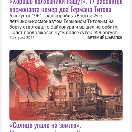
«Хорошо колхозники пашут». 17 рассветов
космонавта номер два Германа Титова
6 августа 1961 года корабль «Восток-2» с
летчиком-космонавтом Германом Титовым на
борту стартовал с Байконура и вышел на орбиту.
Полет продолжался чуть более суток. А 9 августа
второй человек в космосе получил звезду Героя
6 августа 2026
АРТЕМИЙ ШАРАПОВ
Советского Союза и орден Ленина. Миссия Титова
зачастую находится несколько...
«Солнце упало на землю».