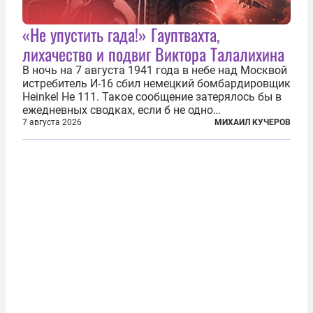
«Не упустить гада!» Гауптвахта,
лихачество и подвиг Виктора Талалихина
В ночь на 7 августа 1941 года в небе над Москвой
истребитель И-16 сбил немецкий бомбардировщик
Heinkel He 111. Такое сообщение затерялось бы в
ежедневных сводках, если б не одно
обстоятельство. Это был один из первых в
7 августа 2026
МИХАИЛ КУЧЕРОВ
истории отечественной авиации ночных таранов.
У пилота — младшего лейтенанта...