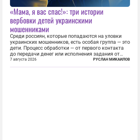
«Мама, я вас спас!»: три истории
вербовки детей украинскими
мошенниками
Среди россиян, которые попадаются на уловки
украинских мошенников, есть особая группа — это
дети. Процесс обработки — от первого контакта
до передачи денег или исполнения задания от
кураторов может занять от двух часов до
7 августа 2026
РУСЛАН МИКАИЛОВ
нескольких месяцев. Детей превращают в
послушных исполнителей, которые...