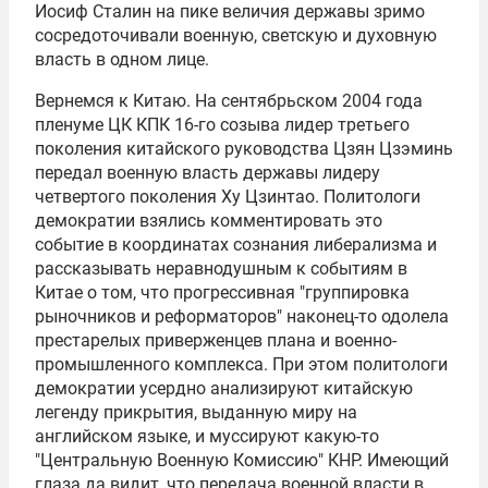
Иосиф Сталин
на пике величия державы зримо
сосредоточивали военную, светскую и духовную
власть в одном лице.
Вернемся к Китаю. На сентябрьском 2004 года
пленуме ЦК КПК 16-го созыва лидер третьего
поколения китайского руководства
Цзян Цзэминь
передал военную власть державы лидеру
четвертого поколения
Ху Цзинтао
. Политологи
демократии взялись комментировать это
событие в координатах сознания либерализма и
рассказывать неравнодушным к событиям в
Китае о том, что прогрессивная "группировка
рыночников и реформаторов" наконец-то одолела
престарелых приверженцев плана и военно-
промышленного комплекса. При этом политологи
демократии усердно анализируют китайскую
легенду прикрытия, выданную миру на
английском языке, и муссируют какую-то
"Центральную Военную Комиссию" КНР. Имеющий
глаза да видит, что передача военной власти в