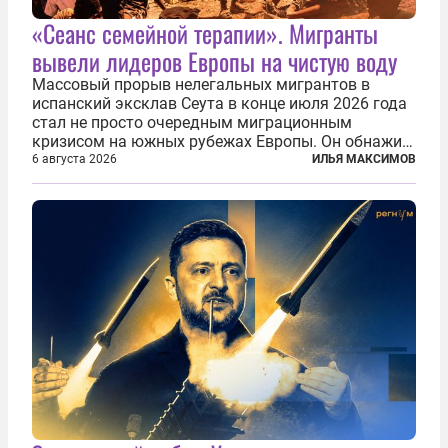
«Сеанс семейной терапии». Мигранты
вывели лидеров Европы на чистую воду
Массовый прорыв нелегальных мигрантов в
испанский эксклав Сеута в конце июля 2026 года
стал не просто очередным миграционным
кризисом на южных рубежах Европы. Он обнажил
фундаментальный раскол внутри Евросоюза,
6 августа 2026
ИЛЬЯ МАКСИМОВ
продемонстрировав, что десятилетиями
выстраивавшаяся миграционная политика ЕС
зашла в...