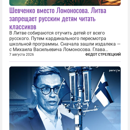
Шевченко вместо Ломоносова. Литва
запрещает русским детям читать
классиков
В Литве собираются отучить детей от всего
русского. Путем кардинального пересмотра
школьной программы. Сначала зашли издалека —
с Михаила Васильевича Ломоносова. Глава
правительства Литвы Миндаугас Синкявичюс
7 августа 2026
ФЕДОТ СТРЕЛЕЦКИЙ
предложил исключить его тексты из программ
общего образования. Мотивировал он это тем,
что...