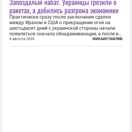
Запоздалый набат. Украинцы грезили о
ракетах, а добились разгрома экономики
Практически сразу после заключения сделки
между Ираном и США о прекращении огня на
шестьдесят дней с украинской стороны начали
появляться сначала обнадеживающие, а после и
вовсе бравурные заявления про некий «перелом»
6 августа 2026
МИХАИЛ ПАВЛИВ
в войне. Вероятно, в сознании первых лиц
киевского режима и стоящих за ними...