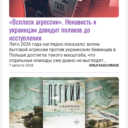
«Всплеск агрессии». Ненависть к
украинцам доводит поляков до
исступления
Лето 2026 года наглядно показало: волна
бытовой агрессии против украинских беженцев в
Польше достигла такого масштаба, что
отдельные эпизоды уже давно не выглядят
случайными. Поляки, судя по происходящему,
7 августа 2026
ИЛЬЯ МАКСИМОВ
буквально теряют рассудок от ненависти к
украинским беженцам, и каждый новый случай
по-своему...