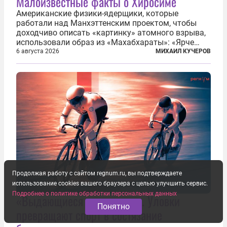
Малоизвестные факты о Хиросиме
Американские физики-ядерщики, которые
работали над Манхэттенским проектом, чтобы
доходчиво описать «картинку» атомного взрыва,
использовали образ из «Махабхараты»: «Ярче
тысячи солнц пылало это пламя». Не все жители
6 августа 2026
МИХАИЛ КУЧЕРОВ
японских городов Хиросимы и Нагасаки, на
которых США в августе 1945 года поставили...
Продолжая работу с сайтом regnum.ru, вы подтверждаете
использование cookies вашего браузера с целью улучшить сервис.
Подробнее о политике обработки персональных данных
«Выдающиеся округлости». Уловки
Понятно
превращают спорт в состязание