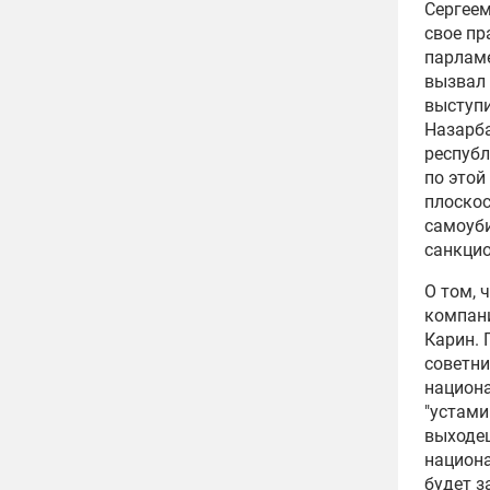
Сергее
свое пр
парламе
вызвал 
выступи
Назарб
республ
по этой
плоскос
самоуби
санкци
О том, 
компани
Карин. 
советни
национ
"устами
выходе
национ
будет з