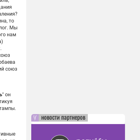
мль,
дания
вления?
на, то
олог. Мы
ого нам
а)
.
союз
арбаева
ий союз
ь
" он
тикуя
штампы.
новости партнеров
тивные