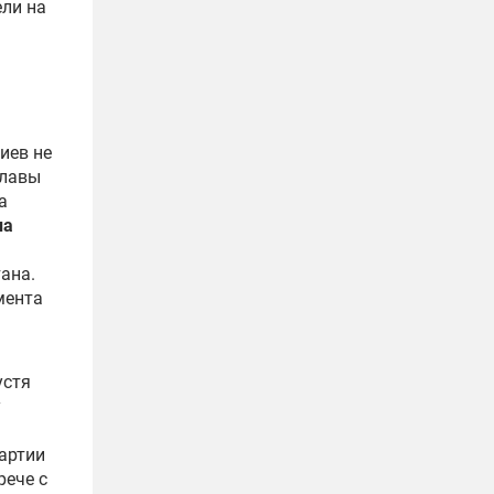
ели на
иев не
главы
а
на
ана.
мента
устя
у
партии
рече с