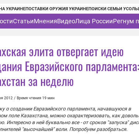
НА УКРАИНЕ
ПОСТАВКИ ОРУЖИЯ УКРАИНЕ
ПОИСКИ СЕМЬИ УСОЛЬ
ости
Статьи
Мнения
Видео
Лица России
Регнум 
ахская элита отвергает идею
дания Евразийского парламента
ахстан за неделю
ря 2012
/
Время чтения 19 мин
у о создании Евразийского парламента, начавшуюся в
ом поле Казахстана, можно охарактеризовать, как доволь
ю. Интересно в ней буквально все - от сроков "запуска" дис
лнителей "высочайшей" воли. Попробуем разобраться
.