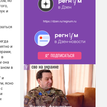
ов, но
того,
ук и
азаться
сегда
нятно и
ерами,
 в
м она
сво на украине
таном в
 и
ум, ясно
 с
 и
и
Учитель-фронтовик,