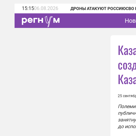
15:15
06.08.2026
ДРОНЫ АТАКУЮТ РОССИЮ
СВО 
Нов
Каз
соз
Каз
25 сентяб
Полемик
публичн
занятну
до испо