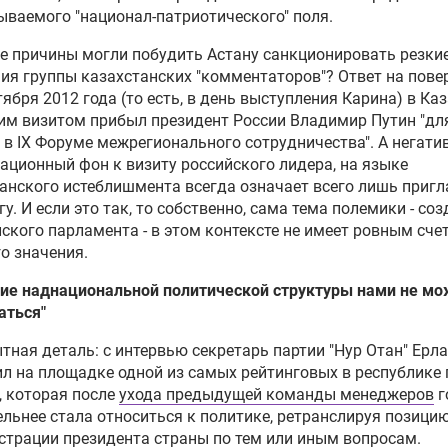
ываемого "национал-патриотического" поля.
е причины могли побудить Астану санкционировать резки
ия группы казахстанских "комментаторов"? Ответ на пове
нтября 2012 года (то есть, в день выступления Карина) в Ка
им визитом прибыл президент России
Владимир Путин
"дл
 в IX Форуме межрегионального сотрудничества". А негат
ционный фон к визиту российского лидера, на языке
анского истеблишмента всегда означает всего лишь приг
гу. И если это так, то собственно, сама тема полемики - со
ского парламента - в этом контексте не имеет ровным сче
о значения.
ние наднациональной политической структуры нами не м
аться"
ная деталь: с интервью секретарь партии "Нур Отан" Ерл
л на площадке одной из самых рейтинговых в республике 
", которая после
ухода предыдущей команды менеджеров
г
льнее стала относиться к политике, ретранслируя позици
трации президента страны по тем или иным вопросам.