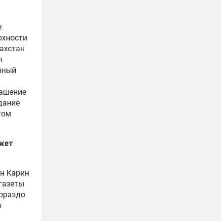
е
рхности
захстан
я
ивный
лашение
здание
том
ожет
ан Карин
газеты
ораздо
ю