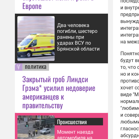
последс
Европе
и внутр
предпр
вынужде
Два человека
интегра
погибли, шестеро
интегра
ранены при
на межэ
ударах ВСУ по
Брянской области
Понятно
будут в
политика
то, что
но и ко
Закрытый гроб Линдси
противо
Грэма* усилил недоверие
хочет с
американцев к
виде "М
нормаль
правительству
"любиме
и совер
Происшествия
любыми 
гласнос
Момент наезда
абсурд
автомобиля на