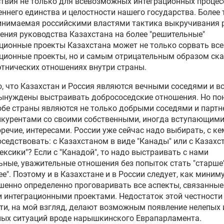
твия не только для всевозможных интеграционных процесс
еннего единства и целостности нашего государства. Более 
инимаемая российскими властями тактика выкручивания р
ния руководства Казахстана на более "решительные"
ционные проекты Казахстана может не только сорвать все
ционные проекты, но и самым отрицательным образом ск
тнических отношениях внутри страны.
, что Казахстан и Россия являются вечными соседями и в
ынуждены выстраивать добрососедские отношения. Но по
 обе страны являются не только добрыми соседями и партн
нкурентами со своими собственными, иногда вступающими
речие, интересами. России уже сейчас надо выбирать, с ке
оседствовать: с Казахстаном в виде "Канады" или с Казахс
ексики"? Если с "Канадой", то надо выстраивать с нами
ные, уважительные отношения без попыток стать "старше"
е". Поэтому и в Казахстане и в России следует, как миним
шенно определенно проговаривать все аспекты, связанные
интеграционными проектами. Недостаток этой честности
ти, на мой взгляд, делают возможным появление нелепых 
ных ситуаций вроде нарышкинского Еврапарламента.