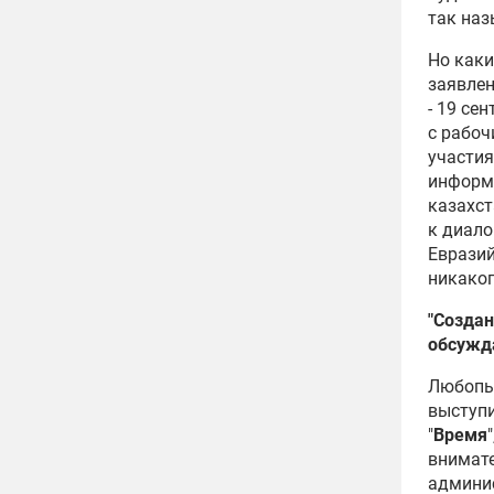
так наз
Но каки
заявлен
- 19 се
с рабоч
участия
информа
казахст
к диало
Евразий
никаког
"Созда
обсужд
Любопыт
выступи
"
Время
внимате
админис