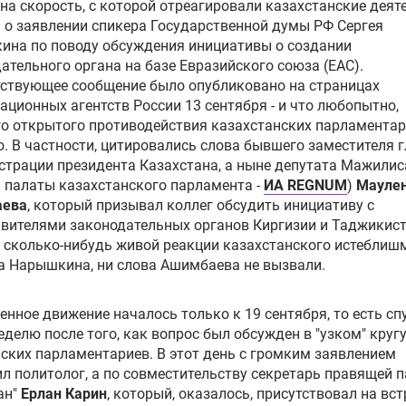
на скорость, с которой отреагировали казахстанские деят
 о заявлении спикера
Государственной думы РФ
Сергея
ина
по поводу обсуждения инициативы о создании
ательного органа на базе
Евразийского союза
(ЕАС).
ствующее сообщение было опубликовано на страницах
ционных агентств России 13 сентября - и что любопытно,
о открытого противодействия казахстанских парламентар
. В частности, цитировались слова бывшего заместителя 
трации президента Казахстана, а ныне депутата Мажилис
 палаты казахстанского парламента -
ИА REGNUM
)
Мауле
ева
, который призывал коллег обсудить инициативу с
вителями законодательных органов Киргизии и Таджикист
 сколько-нибудь живой реакции казахстанского истеблиш
а Нарышкина, ни слова Ашимбаева не вызвали.
нное движение началось только к 19 сентября, то есть сп
еделю после того, как вопрос был обсужден в "узком" круг
ских парламентариев. В этот день с громким заявлением
л политолог, а по совместительству секретарь правящей 
ан"
Ерлан Карин
, который, оказалось, присутствовал на вст