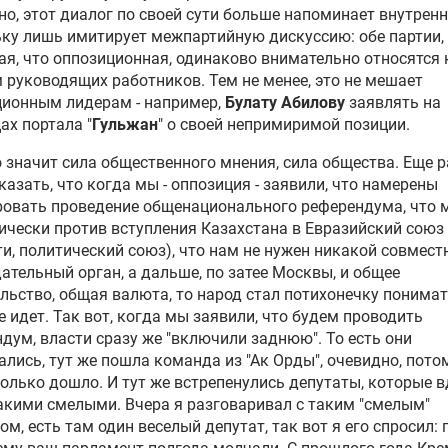
но, этот диалог по своей сути больше напоминает внутренн
ку лишь имитирует межпартийную дискуссию: обе партии,
я, что оппозиционная, одинаково внимательно относятся 
 руководящих работников. Тем не менее, это не мешает
ционным лидерам - например,
Булату Абилову
заявлять на
ах портала "
Гульжан
" о своей непримиримой позиции.
о значит сила общественного мнения, сила общества. Еще 
казать, что когда мы - оппозиция - заявили, что намерены
ровать проведение общенационального референдума, что 
ически против вступления Казахстана в Евразийский союз 
и, политический союз), что нам не нужен никакой совмес
ательный орган, а дальше, по затее Москвы, и общее
льство, общая валюта, то народ стал потихонечку понимат
е идет. Так вот, когда мы заявили, что будем проводить
дум, власти сразу же "включили заднюю". То есть они
ались, тут же пошла команда из "Ак Орды", очевидно, пото
только дошло. И тут же встрепенулись депутаты, которые в
акими смелыми. Вчера я разговаривал с таким "смелым"
ом, есть там один веселый депутат, так вот я его спросил: