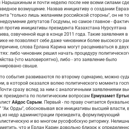
м Нарышкиным и почти неделю после нее всеми силами сд
аведное возмущение. Назвав инициативу о создании Евраз
нта "только лишь желанием российской стороны", он не т
недоумение депутатов Госдумы, но самое главное - факти
л против инициативы президента Казахстана
Нурсултана
аева
, озвученной еще в конце 2011 года. Такие заявления в
ике не позволяют себе даже чиновники более высокого ран
 причине, слова Ерлана Карина могут расцениваться в двух
тях: либо чиновник решил начать процедуру политическог
йства (что маловероятно), либо - это заявление было
онировано свыше.
что события развиваются по второму сценарию, можно суд
и, в которой оказался волею политического момента гос
Почти сразу вслед за ним с аналогичными заявлениями вы
к президента по политическим вопросам
Ермухамет Ерты
алист
Айдос Сарым
. Первый - по праву считается буквальн
" "Ак Орды", обосновывая все инициативы высшей власти, в
ц из недр администрации президента, формулирующий
алистическую и во многом русофобскую риторику. Нелишн
аметить, что и Ерлан Карин довольно близок к определенн