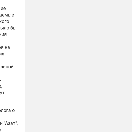
ние
ваемые
кого
было бы
ния
ря на
их
альной
А
,
ут
олога о
 "Азат",
о