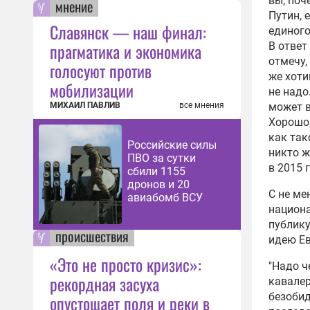
вы, поч
мнение
Путин, 
Славянск — наш финал:
единого
прагматика и экономика
В ответ
отмечу,
голосуют против
же хоти
мобилизации
не надо
МИХАИЛ ПАВЛИВ
все мнения
может в
Хорошо,
как так
Российские силы
никто ж
ПВО за сутки
в 2015 г
сбили 1155
дронов и 20
С не ме
авиабомб ВСУ
национа
публику
происшествия
идею Ев
«Это не просто кризис»:
"Надо ч
рекордная засуха
кавалер
безобид
опустошает поля и реки в