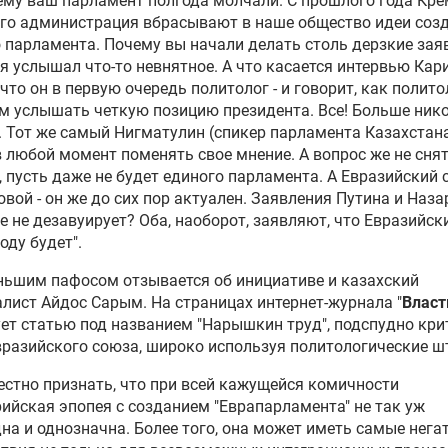
ему ваш парламент полгода молчали. С прошлого года Кре
его администрация вбрасывают в наше общество идеи соз
 парламента. Почему вы начали делать столь дерзкие зая
 я услышал что-то невнятное. А что касается интервью Кари
 что он в первую очередь политолог - и говорит, как полит
м услышать четкую позицию президента. Все! Больше ник
. Тот же самый Нигматулин (спикер парламента Казахстан
 любой момент поменять свое мнение. А вопрос же не снят
 пусть даже не будет единого парламента. А Евразийский 
овой - он же до сих пор актуален. Заявления Путина и Наз
е не дезавуирует? Оба, наоборот, заявляют, что Евразийск
оду будет".
ньшим пафосом отзывается об инициативе и казахский
лист Айдос Сарым. На страницах интернет-журнала "
Власт
ет статью под названием "Нарышкин труд", подспудно кри
разийского союза, широко используя политологические 
естно признать, что при всей кажущейся комичности
ийская эпопея с созданием "Еврапарламента" не так уж
на и однозначна. Более того, она может иметь самые нега