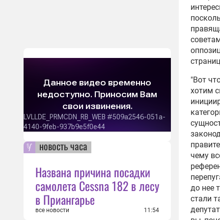
интерес
посколь
правяща
советам
оппози
страниц
"Вот чт
хотим с
иниции
категор
сущност
законод
новость часа
правите
чему вс
референ
Названа причина посадки
перепуг
самолета Cessna 182 в лесу
до нее 
в Приангарье
стали т
депутат
все новости
11:54