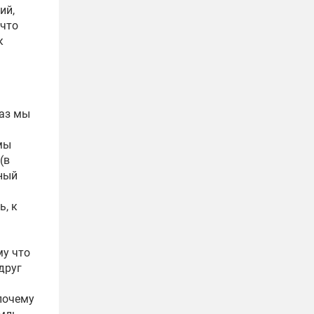
ий,
 что
к
раз мы
мы
(в
тный
ь, к
му что
друг
 почему