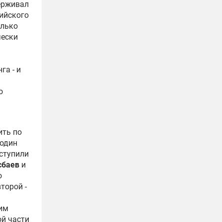
ерживал
ийского
олько
чески
га - и
о
ить по
подин
ступили
сбаев
и
о
торой -
им
ой части