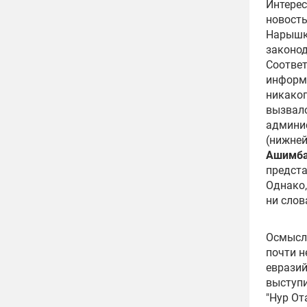
Интерес
новость
Нарышк
законод
Соответ
информа
никаког
вызвало
админис
(нижней
Ашимба
предста
Однако,
ни слов
Осмысле
почти н
евразий
выступи
"Нур От