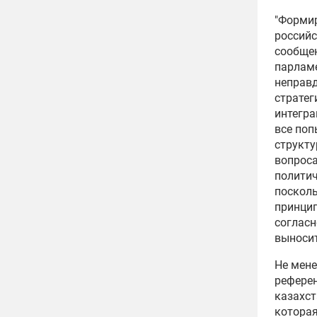
"Формир
российс
сообщен
парламе
неправд
стратег
интегра
все поп
структу
вопроса
политич
посколь
принцип
согласн
выноси
Не мене
референ
казахст
которая