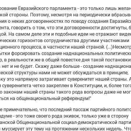
ование Евразийского парламента - это только лишь жела
кой стороны. Поэтому, несмотря на периодически вбрасы
ия о неких договоренностях по поводу создания Евразийс
нта, говорить о том, что эти договоренности достигнуты, 
ой. На самом деле эти и подобные идеи не отражают виде
ических горизонтов сотрудничества другими участниками
ционного процесса, в частности нашей страной. (...)Несмот
ытки форсировать создание наднациональных политическ
р, в реальности же в общей повестке дня такой постановки
 нет и не будет. Скажу даже больше - создание наднацион
еской структуры нами не может обсуждаться в принципе,
ку это напрямую затрагивает суверенитет нашей страны. 
 суверенитета четко закреплен в Конституции, и, более того
о законам нашей страны такого рода вопросы даже не мог
ться на общенациональный референдум!"
е примечательно, что последний пассаж партийного полит
думе - это тоже своего рода экивок, только уже в сторону
анской Общенациональной социал-демократической партии
 муссирует эту тему на протяжении нескольких недель. Чт