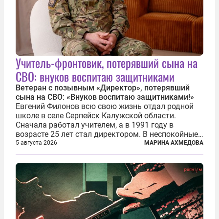
Учитель-фронтовик, потерявший сына на
СВО: внуков воспитаю защитниками
Ветеран с позывным «Директор», потерявший
сына на СВО: «Внуков воспитаю защитниками!»
Евгений Филонов всю свою жизнь отдал родной
школе в селе Серпейск Калужской области.
Сначала работал учителем, а в 1991 году в
возрасте 25 лет стал директором. В неспокойные
90-е он сумел спасти школу от закрытия и со
5 августа 2026
МАРИНА АХМЕДОВА
временем сделал ее лучшей в районе. В 2023 году
в возрасте 57 лет вслед за сыном...