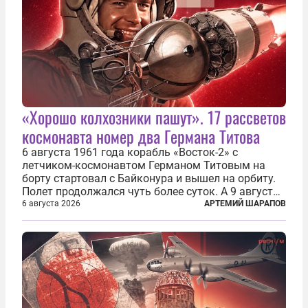
«Хорошо колхозники пашут». 17 рассветов
космонавта номер два Германа Титова
6 августа 1961 года корабль «Восток-2» с
летчиком-космонавтом Германом Титовым на
борту стартовал с Байконура и вышел на орбиту.
Полет продолжался чуть более суток. А 9 августа
второй человек в космосе получил звезду Героя
6 августа 2026
АРТЕМИЙ ШАРАПОВ
Советского Союза и орден Ленина. Миссия Титова
зачастую находится несколько...