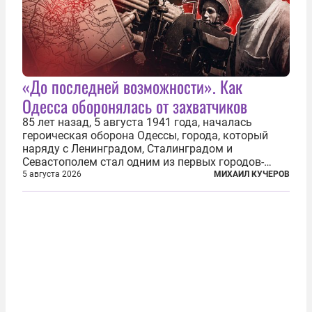
«До последней возможности». Как
Одесса оборонялась от захватчиков
85 лет назад, 5 августа 1941 года, началась
героическая оборона Одессы, города, который
наряду с Ленинградом, Сталинградом и
Севастополем стал одним из первых городов-
героев. Историки приводят фразу из телеграммы
5 августа 2026
МИХАИЛ КУЧЕРОВ
Иосифа Сталина, датированной сентябрем 1941-
го: «Прошу героических участников обороны...