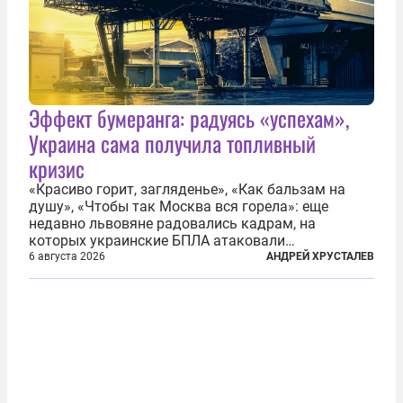
Эффект бумеранга: радуясь «успехам»,
Украина сама получила топливный
кризис
«Красиво горит, загляденье», «Как бальзам на
душу», «Чтобы так Москва вся горела»: еще
недавно львовяне радовались кадрам, на
которых украинские БПЛА атаковали
нефтеперерабатывающие предприятия России. В
6 августа 2026
АНДРЕЙ ХРУСТАЛЕВ
скором времени оказалось, что в «эту игру можно
играть вдвоем» — российские дроны только за...