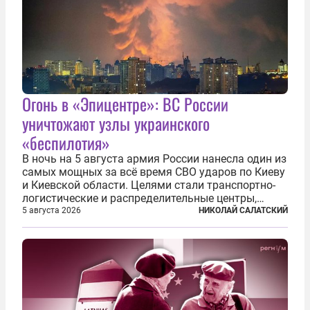
Огонь в «Эпицентре»: ВС России
уничтожают узлы украинского
«беспилотия»
В ночь на 5 августа армия России нанесла один из
самых мощных за всё время СВО ударов по Киеву
и Киевской области. Целями стали транспортно-
логистические и распределительные центры,
которые ВСУ использовали для хранения и
5 августа 2026
НИКОЛАЙ САЛАТСКИЙ
доставки вооружений и грузов военного
назначения. Атака также «накрыла»...