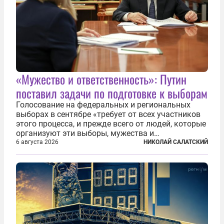
«Мужество и ответственность»: Путин
поставил задачи по подготовке к выборам
Голосование на федеральных и региональных
выборах в сентябре «требует от всех участников
этого процесса, и прежде всего от людей, которые
организуют эти выборы, мужества и
ответственного отношения к формированию
6 августа 2026
НИКОЛАЙ САЛАТСКИЙ
власти», — подчеркнул президент Владимир Путин
на состоявшейся 5 августа в Кремле...