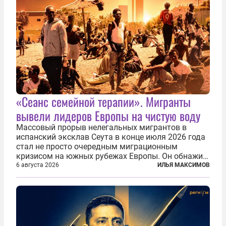
«Сеанс семейной терапии». Мигранты
вывели лидеров Европы на чистую воду
Массовый прорыв нелегальных мигрантов в
испанский эксклав Сеута в конце июля 2026 года
стал не просто очередным миграционным
кризисом на южных рубежах Европы. Он обнажил
фундаментальный раскол внутри Евросоюза,
6 августа 2026
ИЛЬЯ МАКСИМОВ
продемонстрировав, что десятилетиями
выстраивавшаяся миграционная политика ЕС
зашла в...