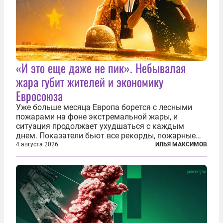
«И это еще даже не пик». Небывалая
жара губит жителей и экономику
Евросоюза
Уже больше месяца Европа борется с лесными
пожарами на фоне экстремальной жары, и
ситуация продолжает ухудшаться с каждым
днем. Показатели бьют все рекорды, пожарные
гибнут, масштабы эвакуации растут, а засуха тем
4 августа 2026
ИЛЬЯ МАКСИМОВ
временем добивает реки, энергетику и сельское
хозяйство. По данным Европейской...