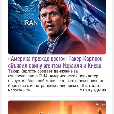
«Америка прежде всего»: Такер Карлсон
объявил войну агентам Израиля и Киева
Такер Карлсон создает движение за
суверенизацию США. Американский подкастер
выпустил большой манифест, в котором призвал
бороться с иностранным влиянием в Штатах, в
первую очередь имея в виду Израиль. А также
6 августа 2026
МАЛЕК ДУДАКОВ
прекратить заморские войны, выплатить
репарации Ирану, остановить прием мигрантов...