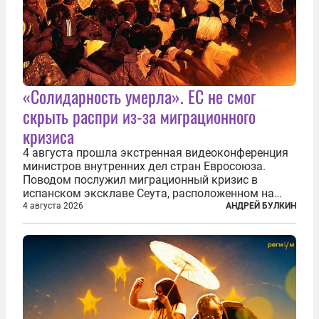
«Солидарность умерла». ЕС не смог
скрыть распри из-за миграционного
кризиса
4 августа прошла экстренная видеоконференция
министров внутренних дел стран Евросоюза.
Поводом послужил миграционный кризис в
испанском эксклаве Сеута, расположенном на
северном побережье Африки. В конце июля
4 августа 2026
АНДРЕЙ БУЛКИН
границу между Марокко и испанской территорией
прорвали до 72 тысяч мигрантов. Подавляющее...