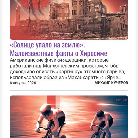
«Солнце упало на землю».
Малоизвестные факты о Хиросиме
Американские физики-ядерщики, которые
работали над Манхэттенским проектом, чтобы
доходчиво описать «картинку» атомного взрыва,
использовали образ из «Махабхараты»: «Ярче
тысячи солнц пылало это пламя». Не все жители
6 августа 2026
МИХАИЛ КУЧЕРОВ
японских городов Хиросимы и Нагасаки, на
которых США в августе 1945 года поставили...