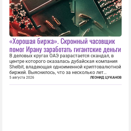
«Хорошая биржа». Скромный часовщик
помог Ирану заработать гигантские деньги
В деловых кругах ОАЭ разрастается скандал, в
центре которого оказалась дубайская компания
Shelbit, владеющая одноименной криптовалютной
биржей. Выяснилось, что за несколько лет
существования через Shelbit прошло не менее 4
5 августа 2026
ЛЕОНИД ЦУКАНОВ
млрд долларов в криптовалюте, принадлежащих
иранским чиновникам и силовикам...