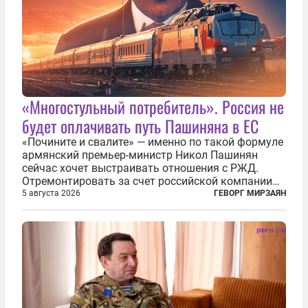
«Многостульный потребитель». Россия не
будет оплачивать путь Пашиняна в ЕС
«Почините и свалите» — именно по такой формуле
армянский премьер-министр Никол Пашинян
сейчас хочет выстраивать отношения с РЖД.
Отремонтировать за счет российской компании
железнодорожную инфраструктуру в районе
5 августа 2026
ГЕВОРГ МИРЗАЯН
прохождения TRIPP (коридора, который должен
связать Азербайджан и Турцию через...