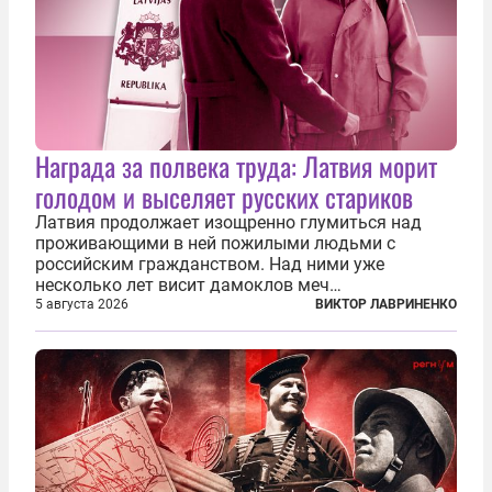
Награда за полвека труда: Латвия морит
голодом и выселяет русских стариков
Латвия продолжает изощренно глумиться над
проживающими в ней пожилыми людьми с
российским гражданством. Над ними уже
несколько лет висит дамоклов меч
насильственного выдворения. Некоторых уже
5 августа 2026
ВИКТОР ЛАВРИНЕНКО
депортировали, а многие уехали сами, не
дожидаясь изгнания из родных домов. Пожилых
людей, проваливших...