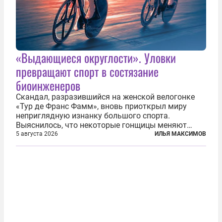
«Выдающиеся округлости». Уловки
превращают спорт в состязание
биоинженеров
Скандал, разразившийся на женской велогонке
«Тур де Франс Фамм», вновь приоткрыл миру
неприглядную изнанку большого спорта.
Выяснилось, что некоторые гонщицы меняют
размер груди ради улучшения аэродинамики. За
5 августа 2026
ИЛЬЯ МАКСИМОВ
фасадом труда, мастерства, упорства и
благородства, которые мы привыкли
ассоциировать с...