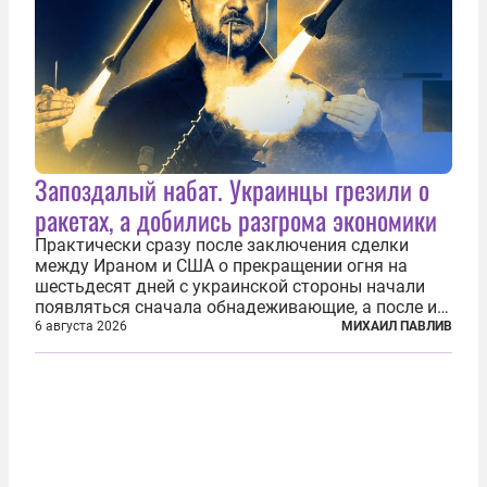
Запоздалый набат. Украинцы грезили о
ракетах, а добились разгрома экономики
Практически сразу после заключения сделки
между Ираном и США о прекращении огня на
шестьдесят дней с украинской стороны начали
появляться сначала обнадеживающие, а после и
вовсе бравурные заявления про некий «перелом»
6 августа 2026
МИХАИЛ ПАВЛИВ
в войне. Вероятно, в сознании первых лиц
киевского режима и стоящих за ними...