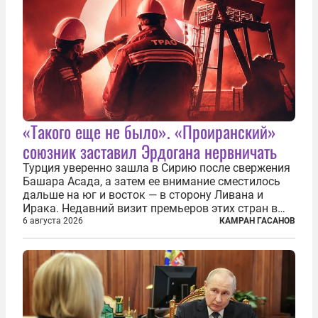
«Такого еще не было». «Проиранский»
союзник заставил Эрдогана нервничать
Турция уверенно зашла в Сирию после свержения
Башара Асада, а затем ее внимание сместилось
дальше на юг и восток — в сторону Ливана и
Ирака. Недавний визит премьеров этих стран в
Анкару, договоры об участии турецкой компании
6 августа 2026
КАМРАН ГАСАНОВ
TPAO в разработке нефти иракского Киркука и
«Дороги развития» подтверждают...