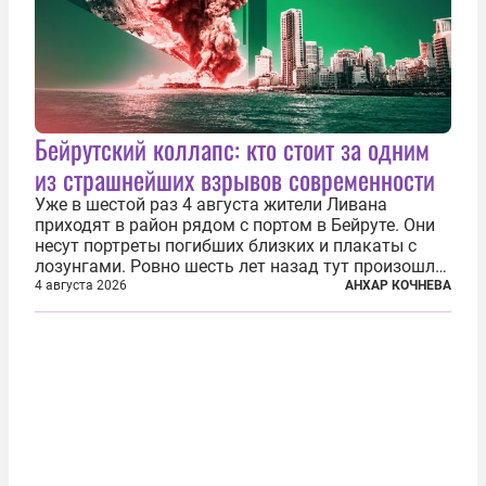
Бейрутский коллапс: кто стоит за одним
из страшнейших взрывов современности
Уже в шестой раз 4 августа жители Ливана
приходят в район рядом с портом в Бейруте. Они
несут портреты погибших близких и плакаты с
лозунгами. Ровно шесть лет назад тут произошла
одна из самых страшных техногенных катастроф
4 августа 2026
АНХАР КОЧНЕВА
нашего времени — взрыв гигантского количества
селитры. Тогда в ливанской...