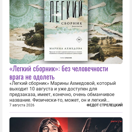
«Легкий сборник»: без человечности
врага не одолеть
«Легкий сборник» Марины Ахмедовой, который
выходит 10 августа и уже доступен для
предзаказа, имеет, конечно, очень обманчивое
название. Физически-то, может, он и легкий
относительно. Но метафизически —
7 августа 2026
ФЕДОТ СТРЕЛЕЦКИЙ
безотносительно тяжелый. Десять рассказов,
каждый из которых напрямую или косвенно (в
основном —...