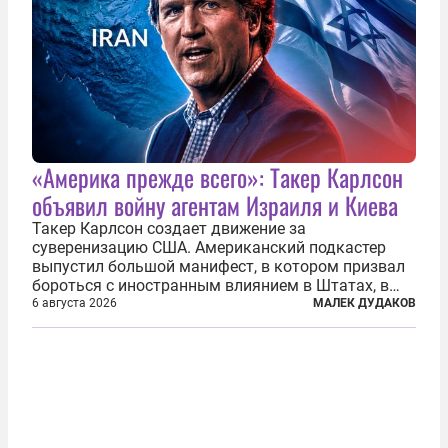
«Америка прежде всего»: Такер Карлсон
объявил войну агентам Израиля и Киева
Такер Карлсон создает движение за
суверенизацию США. Американский подкастер
выпустил большой манифест, в котором призвал
бороться с иностранным влиянием в Штатах, в
первую очередь имея в виду Израиль. А также
6 августа 2026
МАЛЕК ДУДАКОВ
прекратить заморские войны, выплатить
репарации Ирану, остановить прием мигрантов...