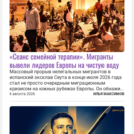
«Сеанс семейной терапии». Мигранты
вывели лидеров Европы на чистую воду
Массовый прорыв нелегальных мигрантов в
испанский эксклав Сеута в конце июля 2026 года
стал не просто очередным миграционным
кризисом на южных рубежах Европы. Он обнажил
фундаментальный раскол внутри Евросоюза,
6 августа 2026
ИЛЬЯ МАКСИМОВ
продемонстрировав, что десятилетиями
выстраивавшаяся миграционная политика ЕС
зашла в...