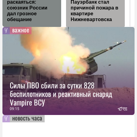
раскаяться:
Пауэрбанк стал
союзник России
причиной пожара в
дал грозное
квартире
в
обещание
Нижневартовска
важное
Силы ПВО сбили за сутки 828
беспилотников и реактивный снаряд
Vampire ВСУ
09:15
новость часа