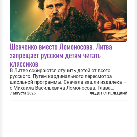
Шевченко вместо Ломоносова. Литва
запрещает русским детям читать
классиков
В Литве собираются отучить детей от всего
русского. Путем кардинального пересмотра
школьной программы. Сначала зашли издалека —
с Михаила Васильевича Ломоносова. Глава
правительства Литвы Миндаугас Синкявичюс
7 августа 2026
ФЕДОТ СТРЕЛЕЦКИЙ
предложил исключить его тексты из программ
общего образования. Мотивировал он это тем,
что...