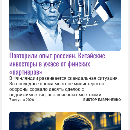
Повторили опыт россиян. Китайские
инвесторы в ужасе от финских
«партнеров»
В Финляндии развивается скандальная ситуация.
За последнее время местное министерство
обороны сорвало десять сделок с
недвижимостью, заключенных местными
фирмами с китайским капиталом. Чиновники
7 августа 2026
ВИКТОР ЛАВРИНЕНКО
заявили, что они могли заключаться с целью
создания в Финляндии шпионской сети, чтобы
следить за...