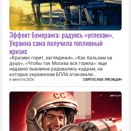
Эффект бумеранга: радуясь «успехам»,
Украина сама получила топливный
кризис
«Красиво горит, загляденье», «Как бальзам на
душу», «Чтобы так Москва вся горела»: еще
недавно львовяне радовались кадрам, на
которых украинские БПЛА атаковали
нефтеперерабатывающие предприятия России. В
6 августа 2026
СВЯТОСЛАВ ЛИСИЦЫН
скором времени оказалось, что в «эту игру можно
играть вдвоем» — российские дроны только за...