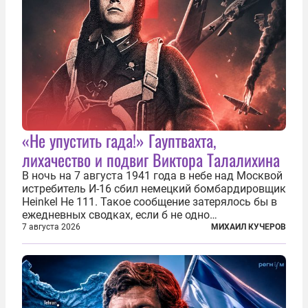
«Не упустить гада!» Гауптвахта,
лихачество и подвиг Виктора Талалихина
В ночь на 7 августа 1941 года в небе над Москвой
истребитель И-16 сбил немецкий бомбардировщик
Heinkel He 111. Такое сообщение затерялось бы в
ежедневных сводках, если б не одно
обстоятельство. Это был один из первых в
7 августа 2026
МИХАИЛ КУЧЕРОВ
истории отечественной авиации ночных таранов.
У пилота — младшего лейтенанта...