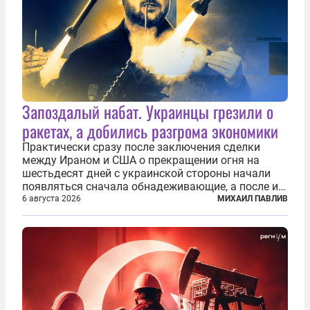
Запоздалый набат. Украинцы грезили о
ракетах, а добились разгрома экономики
Практически сразу после заключения сделки
между Ираном и США о прекращении огня на
шестьдесят дней с украинской стороны начали
появляться сначала обнадеживающие, а после и
вовсе бравурные заявления про некий «перелом»
6 августа 2026
МИХАИЛ ПАВЛИВ
в войне. Вероятно, в сознании первых лиц
киевского режима и стоящих за ними...