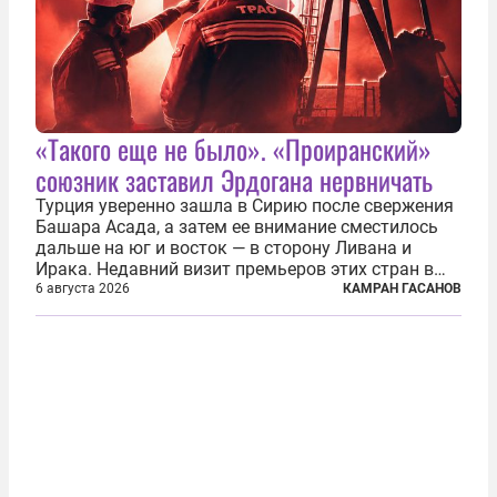
«Такого еще не было». «Проиранский»
союзник заставил Эрдогана нервничать
Турция уверенно зашла в Сирию после свержения
Башара Асада, а затем ее внимание сместилось
дальше на юг и восток — в сторону Ливана и
Ирака. Недавний визит премьеров этих стран в
Анкару, договоры об участии турецкой компании
6 августа 2026
КАМРАН ГАСАНОВ
TPAO в разработке нефти иракского Киркука и
«Дороги развития» подтверждают...