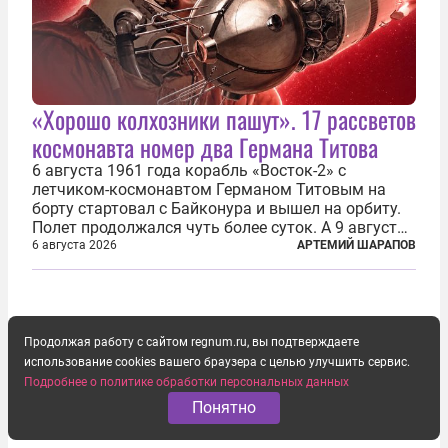
«Хорошо колхозники пашут». 17 рассветов
космонавта номер два Германа Титова
6 августа 1961 года корабль «Восток-2» с
летчиком-космонавтом Германом Титовым на
борту стартовал с Байконура и вышел на орбиту.
Полет продолжался чуть более суток. А 9 августа
второй человек в космосе получил звезду Героя
6 августа 2026
АРТЕМИЙ ШАРАПОВ
Советского Союза и орден Ленина. Миссия Титова
зачастую находится несколько...
Продолжая работу с сайтом regnum.ru, вы подтверждаете
использование cookies вашего браузера с целью улучшить сервис.
Подробнее о политике обработки персональных данных
Понятно