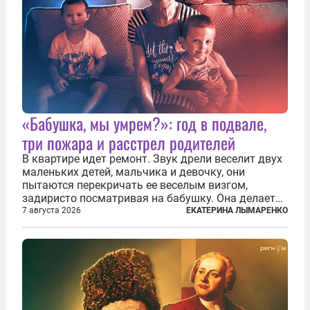
«Бабушка, мы умрем?»: год в подвале,
три пожара и расстрел родителей
В квартире идет ремонт. Звук дрели веселит двух
маленьких детей, мальчика и девочку, они
пытаются перекричать ее веселым визгом,
задиристо посматривая на бабушку. Она делает
им замечание, но внуки чувствуют, что она
7 августа 2026
ЕКАТЕРИНА ЛЫМАРЕНКО
сердится невсерьез. И это правда: дрель, конечно,
сверлит противно, но всё...