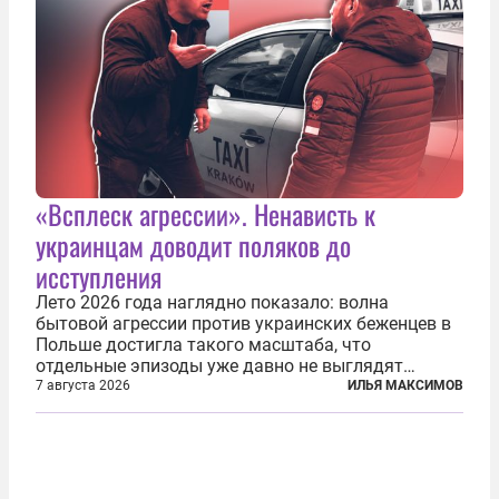
«Всплеск агрессии». Ненависть к
украинцам доводит поляков до
исступления
Лето 2026 года наглядно показало: волна
бытовой агрессии против украинских беженцев в
Польше достигла такого масштаба, что
отдельные эпизоды уже давно не выглядят
случайными. Поляки, судя по происходящему,
7 августа 2026
ИЛЬЯ МАКСИМОВ
буквально теряют рассудок от ненависти к
украинским беженцам, и каждый новый случай
по-своему...