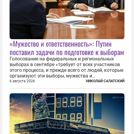
«Мужество и ответственность»: Путин
поставил задачи по подготовке к выборам
Голосование на федеральных и региональных
выборах в сентябре «требует от всех участников
этого процесса, и прежде всего от людей, которые
организуют эти выборы, мужества и
ответственного отношения к формированию
6 августа 2026
НИКОЛАЙ САЛАТСКИЙ
власти», — подчеркнул президент Владимир Путин
на состоявшейся 5 августа в Кремле...