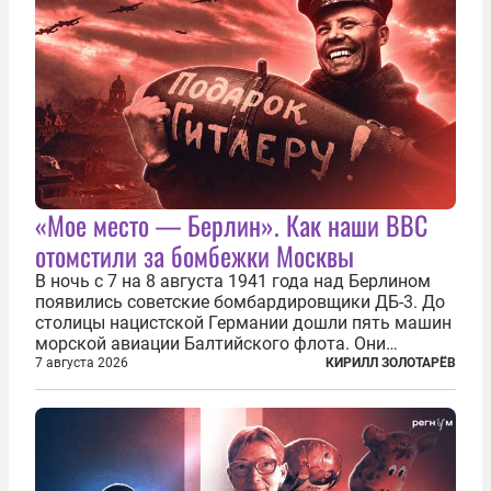
«Мое место — Берлин». Как наши ВВС
отомстили за бомбежки Москвы
В ночь с 7 на 8 августа 1941 года над Берлином
появились советские бомбардировщики ДБ-3. До
столицы нацистской Германии дошли пять машин
морской авиации Балтийского флота. Они
сбросили бомбы на город, который в тот момент
7 августа 2026
КИРИЛЛ ЗОЛОТАРЁВ
жил в полной уверенности, что война идет где-то
далеко на востоке, Красная...