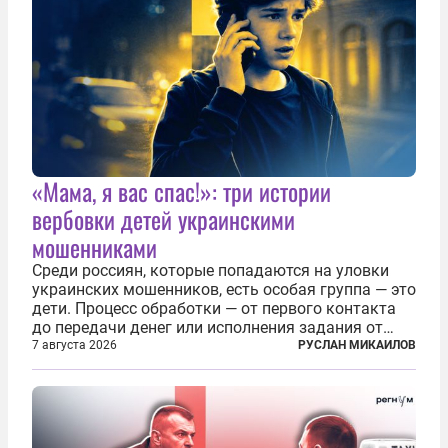
«Мама, я вас спас!»: три истории
вербовки детей украинскими
мошенниками
Среди россиян, которые попадаются на уловки
украинских мошенников, есть особая группа — это
дети. Процесс обработки — от первого контакта
до передачи денег или исполнения задания от
кураторов может занять от двух часов до
7 августа 2026
РУСЛАН МИКАИЛОВ
нескольких месяцев. Детей превращают в
послушных исполнителей, которые...