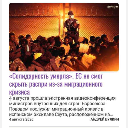
«Солидарность умерла». ЕС не смог
скрыть распри из-за миграционного
кризиса
4 августа прошла экстренная видеоконференция
министров внутренних дел стран Евросоюза.
Поводом послужил миграционный кризис в
испанском эксклаве Сеута, расположенном на
северном побережье Африки. В конце июля
4 августа 2026
АНДРЕЙ БУЛКИН
границу между Марокко и испанской территорией