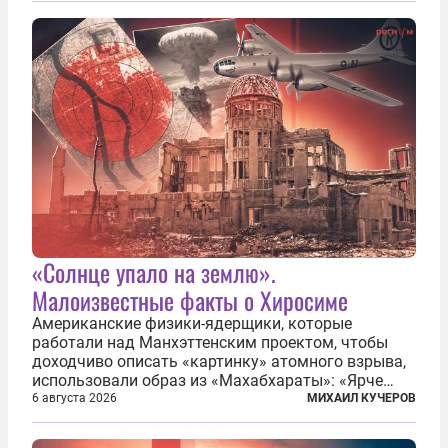
зачастую находится несколько...
«Солнце упало на землю».
Малоизвестные факты о Хиросиме
Американские физики-ядерщики, которые
работали над Манхэттенским проектом, чтобы
доходчиво описать «картинку» атомного взрыва,
использовали образ из «Махабхараты»: «Ярче
тысячи солнц пылало это пламя». Не все жители
6 августа 2026
МИХАИЛ КУЧЕРОВ
японских городов Хиросимы и Нагасаки, на
которых США в августе 1945 года поставили...