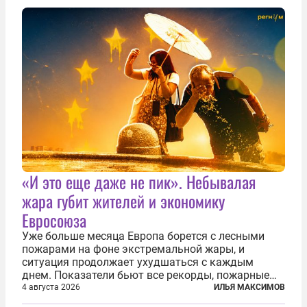
прорвали до 72 тысяч мигрантов. Подавляющее...
«И это еще даже не пик». Небывалая
жара губит жителей и экономику
Евросоюза
Уже больше месяца Европа борется с лесными
пожарами на фоне экстремальной жары, и
ситуация продолжает ухудшаться с каждым
днем. Показатели бьют все рекорды, пожарные
гибнут, масштабы эвакуации растут, а засуха тем
4 августа 2026
ИЛЬЯ МАКСИМОВ
временем добивает реки, энергетику и сельское