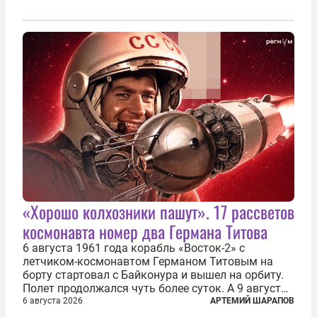
«Хорошо колхозники пашут». 17 рассветов
космонавта номер два Германа Титова
6 августа 1961 года корабль «Восток-2» с
летчиком-космонавтом Германом Титовым на
борту стартовал с Байконура и вышел на орбиту.
Полет продолжался чуть более суток. А 9 августа
второй человек в космосе получил звезду Героя
6 августа 2026
АРТЕМИЙ ШАРАПОВ
Советского Союза и орден Ленина. Миссия Титова