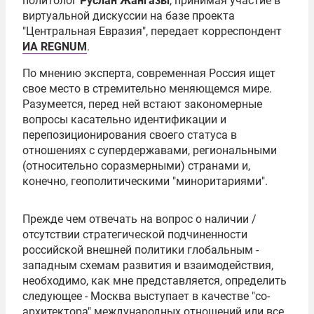
политолог
Руслан Жангазы
, принимая участие в
виртуальной дискуссии на базе проекта
"Центральная Евразия", передает корреспондент
ИА REGNUM
.
По мнению эксперта, современная Россия ищет
свое место в стремительно меняющемся мире.
Разумеется, перед ней встают закономерные
вопросы касательно идентификации и
перепозиционирования своего статуса в
отношениях с супердержавами, региональными
(относительно соразмерными) странами и,
конечно, геополитическими "миноритариями".
Прежде чем отвечать на вопрос о наличии /
отсутствии стратегической подчиненности
российской внешней политики глобальным -
западным схемам развития и взаимодействия,
необходимо, как мне представляется, определить
следующее - Москва выступает в качестве "со-
архитектора" международных отношений или все