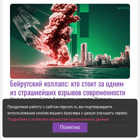
хозяйство. По данным Европейской...
Бейрутский коллапс: кто стоит за одним
из страшнейших взрывов современности
Уже в шестой раз 4 августа жители Ливана
приходят в район рядом с портом в Бейруте. Они
Продолжая работу с сайтом regnum.ru, вы подтверждаете
несут портреты погибших близких и плакаты с
использование cookies вашего браузера с целью улучшить сервис.
лозунгами. Ровно шесть лет назад тут произошла
Подробнее о политике обработки персональных данных
одна из самых страшных техногенных катастроф
4 августа 2026
АНХАР КОЧНЕВА
Понятно
нашего времени — взрыв гигантского количества
селитры. Тогда в ливанской...