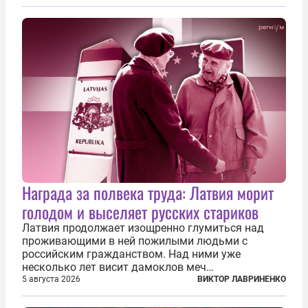
доставки вооружений и грузов военного
назначения. Атака также «накрыла»...
Награда за полвека труда: Латвия морит
голодом и выселяет русских стариков
Латвия продолжает изощренно глумиться над
проживающими в ней пожилыми людьми с
российским гражданством. Над ними уже
несколько лет висит дамоклов меч
насильственного выдворения. Некоторых уже
5 августа 2026
ВИКТОР ЛАВРИНЕНКО
депортировали, а многие уехали сами, не
дожидаясь изгнания из родных домов. Пожилых