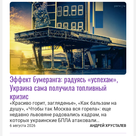
на состоявшейся 5 августа в Кремле...
Эффект бумеранга: радуясь «успехам»,
Украина сама получила топливный
кризис
«Красиво горит, загляденье», «Как бальзам на
душу», «Чтобы так Москва вся горела»: еще
недавно львовяне радовались кадрам, на
которых украинские БПЛА атаковали
нефтеперерабатывающие предприятия России. В
6 августа 2026
АНДРЕЙ ХРУСТАЛЕВ
скором времени оказалось, что в «эту игру можно