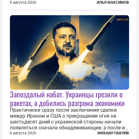
фундаментальный раскол внутри Евросоюза,
6 августа 2026
ИЛЬЯ МАКСИМОВ
продемонстрировав, что десятилетиями
выстраивавшаяся миграционная политика ЕС
зашла в...
Запоздалый набат. Украинцы грезили о
ракетах, а добились разгрома экономики
Практически сразу после заключения сделки
между Ираном и США о прекращении огня на
шестьдесят дней с украинской стороны начали
появляться сначала обнадеживающие, а после и
вовсе бравурные заявления про некий «перелом»
6 августа 2026
МИХАИЛ ПАВЛИВ