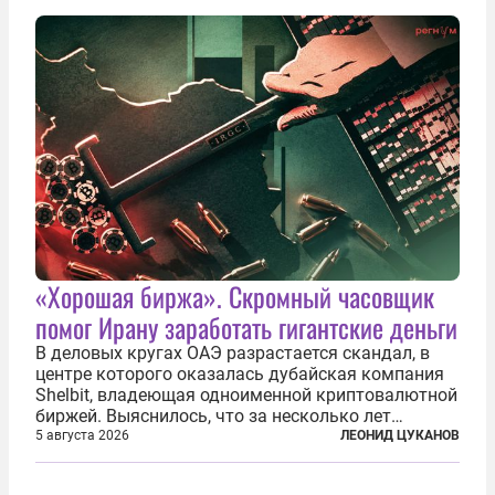
в возрасте 57 лет вслед за сыном...
«Хорошая биржа». Скромный часовщик
помог Ирану заработать гигантские деньги
В деловых кругах ОАЭ разрастается скандал, в
центре которого оказалась дубайская компания
Shelbit, владеющая одноименной криптовалютной
биржей. Выяснилось, что за несколько лет
существования через Shelbit прошло не менее 4
5 августа 2026
ЛЕОНИД ЦУКАНОВ
млрд долларов в криптовалюте, принадлежащих
иранским чиновникам и силовикам...