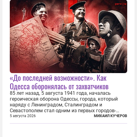
людей, проваливших...
«До последней возможности». Как
Одесса оборонялась от захватчиков
85 лет назад, 5 августа 1941 года, началась
героическая оборона Одессы, города, который
наряду с Ленинградом, Сталинградом и
Севастополем стал одним из первых городов-
героев. Историки приводят фразу из телеграммы
5 августа 2026
МИХАИЛ КУЧЕРОВ
Иосифа Сталина, датированной сентябрем 1941-
го: «Прошу героических участников обороны...