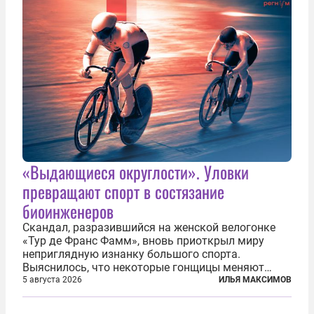
«Выдающиеся округлости». Уловки
превращают спорт в состязание
биоинженеров
Скандал, разразившийся на женской велогонке
«Тур де Франс Фамм», вновь приоткрыл миру
неприглядную изнанку большого спорта.
Выяснилось, что некоторые гонщицы меняют
размер груди ради улучшения аэродинамики. За
5 августа 2026
ИЛЬЯ МАКСИМОВ
фасадом труда, мастерства, упорства и
благородства, которые мы привыкли