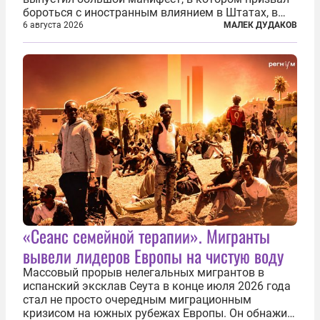
бороться с иностранным влиянием в Штатах, в
первую очередь имея в виду Израиль. А также
6 августа 2026
МАЛЕК ДУДАКОВ
прекратить заморские войны, выплатить
репарации Ирану, остановить прием мигрантов...
«Сеанс семейной терапии». Мигранты
вывели лидеров Европы на чистую воду
Массовый прорыв нелегальных мигрантов в
испанский эксклав Сеута в конце июля 2026 года
стал не просто очередным миграционным
кризисом на южных рубежах Европы. Он обнажил