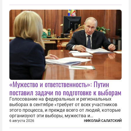
TPAO в разработке нефти иракского Киркука и
«Дороги развития» подтверждают...
«Мужество и ответственность»: Путин
поставил задачи по подготовке к выборам
Голосование на федеральных и региональных
выборах в сентябре «требует от всех участников
этого процесса, и прежде всего от людей, которые
организуют эти выборы, мужества и
ответственного отношения к формированию
6 августа 2026
НИКОЛАЙ САЛАТСКИЙ
власти», — подчеркнул президент Владимир Путин