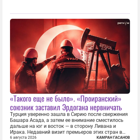
«Такого еще не было». «Проиранский»
союзник заставил Эрдогана нервничать
Турция уверенно зашла в Сирию после свержения
Башара Асада, а затем ее внимание сместилось
дальше на юг и восток — в сторону Ливана и
Ирака. Недавний визит премьеров этих стран в
Анкару, договоры об участии турецкой компании
6 августа 2026
КАМРАН ГАСАНОВ