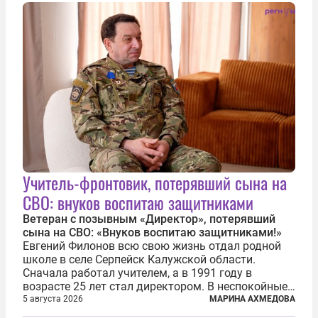
связать Азербайджан и Турцию через...
Учитель-фронтовик, потерявший сына на
СВО: внуков воспитаю защитниками
Ветеран с позывным «Директор», потерявший
сына на СВО: «Внуков воспитаю защитниками!»
Евгений Филонов всю свою жизнь отдал родной
школе в селе Серпейск Калужской области.
Сначала работал учителем, а в 1991 году в
возрасте 25 лет стал директором. В неспокойные
90-е он сумел спасти школу от закрытия и со
5 августа 2026
МАРИНА АХМЕДОВА
временем сделал ее лучшей в районе. В 2023 году