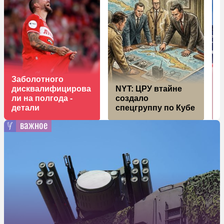
Заболотного
дисквалифицирова
NYT: ЦРУ втайне
р
ли на полгода -
создало
детали
спецгруппу по Кубе
важное