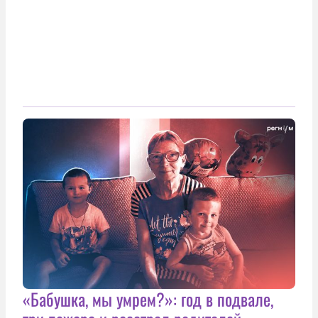
«Бабушка, мы умрем?»: год в подвале,