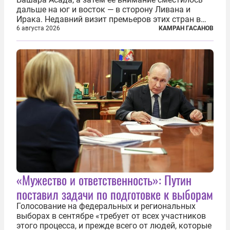
дальше на юг и восток — в сторону Ливана и
Ирака. Недавний визит премьеров этих стран в
Анкару, договоры об участии турецкой компании
6 августа 2026
КАМРАН ГАСАНОВ
TPAO в разработке нефти иракского Киркука и
«Дороги развития» подтверждают...
«Мужество и ответственность»: Путин
поставил задачи по подготовке к выборам
Голосование на федеральных и региональных
выборах в сентябре «требует от всех участников
этого процесса, и прежде всего от людей, которые