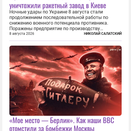
уничтожили ракетный завод в Киеве
Ночные удары по Украине 8 августа стали
продолжением последовательной работы по
снижению военного потенциала противника.
Поражены предприятие по производству
крылатых ракет, крупный склад топлива и два
8 августа 2026
НИКОЛАЙ САЛАТСКИЙ
сухогруза с военными грузами. Дополнительно
нанесены удары по объектам в ряде городов. В
Киеве...
«Мое место — Берлин». Как наши ВВС
отомстили за бомбежки Москвы