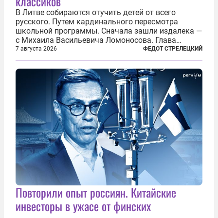
классиков
В Литве собираются отучить детей от всего
русского. Путем кардинального пересмотра
школьной программы. Сначала зашли издалека —
с Михаила Васильевича Ломоносова. Глава
правительства Литвы Миндаугас Синкявичюс
7 августа 2026
ФЕДОТ СТРЕЛЕЦКИЙ
предложил исключить его тексты из программ
общего образования. Мотивировал он это тем,
что...
Повторили опыт россиян. Китайские
инвесторы в ужасе от финских