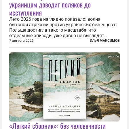
украинцам доводит поляков до
исступления
Лето 2026 года наглядно показало: волна
бытовой агрессии против украинских беженцев в
Польше достигла такого масштаба, что
отдельные эпизоды уже давно не выглядят
случайными. Поляки, судя по происходящему,
7 августа 2026
ИЛЬЯ МАКСИМОВ
буквально теряют рассудок от ненависти к
украинским беженцам, и каждый новый случай
по-своему...
«Легкий сборник»: без человечности