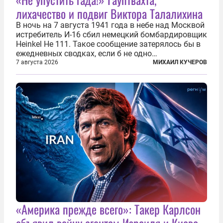
лихачество и подвиг Виктора Талалихина
В ночь на 7 августа 1941 года в небе над Москвой
истребитель И-16 сбил немецкий бомбардировщик
Heinkel He 111. Такое сообщение затерялось бы в
ежедневных сводках, если б не одно
обстоятельство. Это был один из первых в
7 августа 2026
МИХАИЛ КУЧЕРОВ
истории отечественной авиации ночных таранов.
У пилота — младшего лейтенанта...
«Америка прежде всего»: Такер Карлсон