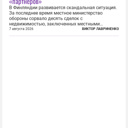
«партнеров»
В Финляндии развивается скандальная ситуация.
За последнее время местное министерство
обороны сорвало десять сделок с
недвижимостью, заключенных местными
фирмами с китайским капиталом. Чиновники
7 августа 2026
ВИКТОР ЛАВРИНЕНКО
заявили, что они могли заключаться с целью
создания в Финляндии шпионской сети, чтобы
следить за...