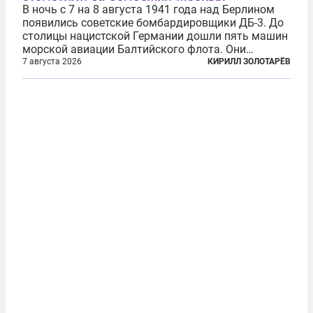
В ночь с 7 на 8 августа 1941 года над Берлином
появились советские бомбардировщики ДБ-3. До
столицы нацистской Германии дошли пять машин
морской авиации Балтийского флота. Они
сбросили бомбы на город, который в тот момент
7 августа 2026
КИРИЛЛ ЗОЛОТАРЁВ
жил в полной уверенности, что война идет где-то
далеко на востоке, Красная...