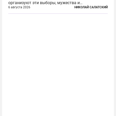
организуют эти выборы, мужества и
ответственного отношения к формированию
6 августа 2026
НИКОЛАЙ САЛАТСКИЙ
власти», — подчеркнул президент Владимир Путин
на состоявшейся 5 августа в Кремле...