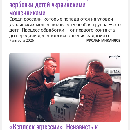
вербовки детей украинскими
мошенниками
Среди россиян, которые попадаются на уловки
украинских мошенников, есть особая группа — это
дети. Процесс обработки — от первого контакта
до передачи денег или исполнения задания от
кураторов может занять от двух часов до
7 августа 2026
РУСЛАН МИКАИЛОВ
нескольких месяцев. Детей превращают в
послушных исполнителей, которые...
«Всплеск агрессии». Ненависть к