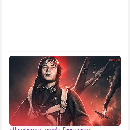
«Не упустить гада!» Гауптвахта,