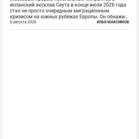
испанский эксклав Сеута в конце июля 2026 года
стал не просто очередным миграционным
кризисом на южных рубежах Европы. Он обнажил
фундаментальный раскол внутри Евросоюза,
6 августа 2026
ИЛЬЯ МАКСИМОВ
продемонстрировав, что десятилетиями
выстраивавшаяся миграционная политика ЕС
зашла в...