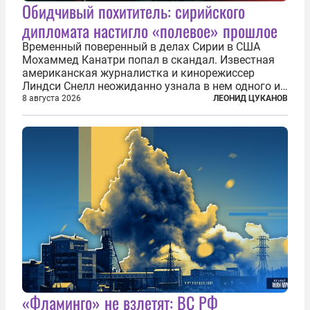
Обидчивый похититель: сирийского
дипломата настигло «полевое» прошлое
Временный поверенный в делах Сирии в США
Мохаммед Канатри попал в скандал. Известная
американская журналистка и кинорежиссер
Линдси Снелл неожиданно узнала в нем одного из
бандитов, похитивших ее в сирийском Алеппо в
8 августа 2026
ЛЕОНИД ЦУКАНОВ
2016 году. Журналистка убеждена, что Канатри, в
то время известный под подпольным...
«Фламинго» не взлетят: ВС РФ