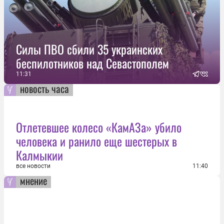
Силы ПВО сбили 35 украинских
беспилотников над Севастополем
11:31
новость часа
Отлетевшее колесо «КамАЗа» убило
человека и ранило еще шестерых в
Калмыкии
все новости
11:40
мнение