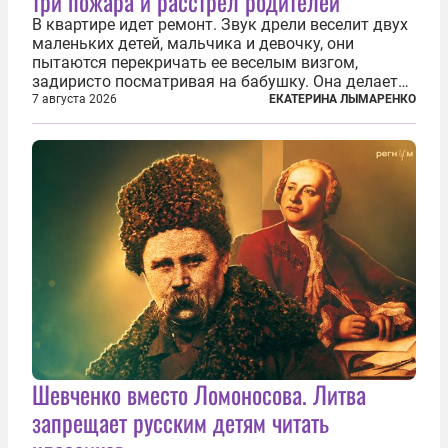
три пожара и расстрел родителей
В квартире идет ремонт. Звук дрели веселит двух
маленьких детей, мальчика и девочку, они
пытаются перекричать ее веселым визгом,
задиристо посматривая на бабушку. Она делает
им замечание, но внуки чувствуют, что она
7 августа 2026
ЕКАТЕРИНА ЛЫМАРЕНКО
сердится невсерьез. И это правда: дрель, конечно,
сверлит противно, но всё...
Шевченко вместо Ломоносова. Литва
запрещает русским детям читать