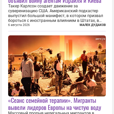
объявил войну агентам Израиля и Киева
Такер Карлсон создает движение за
суверенизацию США. Американский подкастер
выпустил большой манифест, в котором призвал
бороться с иностранным влиянием в Штатах, в
первую очередь имея в виду Израиль. А также
6 августа 2026
МАЛЕК ДУДАКОВ
прекратить заморские войны, выплатить
репарации Ирану, остановить прием мигрантов...
«Сеанс семейной терапии». Мигранты
вывели лидеров Европы на чистую воду
Массовый прорыв нелегальных мигрантов в