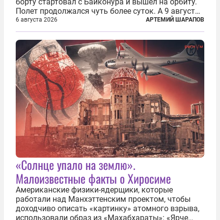
борту стартовал с Байконура и вышел на орбиту.
Полет продолжался чуть более суток. А 9 августа
второй человек в космосе получил звезду Героя
6 августа 2026
АРТЕМИЙ ШАРАПОВ
Советского Союза и орден Ленина. Миссия Титова
зачастую находится несколько...
«Солнце упало на землю».
Малоизвестные факты о Хиросиме
Американские физики-ядерщики, которые
работали над Манхэттенским проектом, чтобы
доходчиво описать «картинку» атомного взрыва,
использовали образ из «Махабхараты»: «Ярче