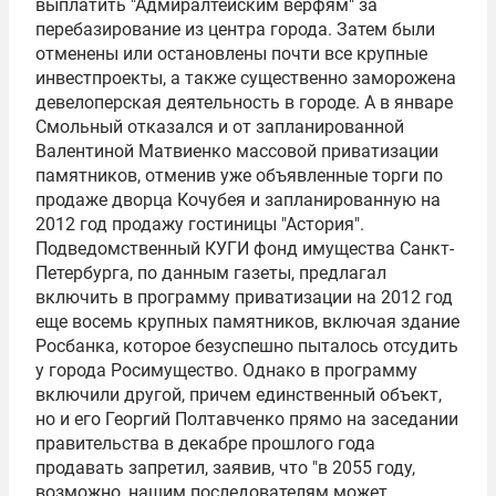
выплатить "
Адмиралтейским верфям
" за
перебазирование из центра города. Затем были
отменены или остановлены почти все крупные
инвестпроекты, а также существенно заморожена
девелоперская деятельность в городе. А в январе
Смольный отказался и от запланированной
Валентиной Матвиенко массовой приватизации
памятников, отменив уже объявленные торги по
продаже дворца Кочубея и запланированную на
2012 год продажу гостиницы "Астория".
Подведомственный КУГИ фонд имущества Санкт-
Петербурга, по данным газеты, предлагал
включить в программу приватизации на 2012 год
еще восемь крупных памятников, включая здание
Росбанка
, которое безуспешно пыталось отсудить
у города
Росимущество
. Однако в программу
включили другой, причем единственный объект,
но и его Георгий Полтавченко прямо на заседании
правительства в декабре прошлого года
продавать запретил, заявив, что "в 2055 году,
возможно, нашим последователям может