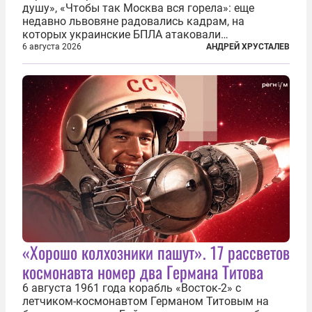
душу», «Чтобы так Москва вся горела»: еще
недавно львовяне радовались кадрам, на
которых украинские БПЛА атаковали
нефтеперерабатывающие предприятия России. В
6 августа 2026
АНДРЕЙ ХРУСТАЛЕВ
скором времени оказалось, что в «эту игру можно
играть вдвоем» — российские дроны только за...
«Хорошо колхозники пашут». 17 рассветов
космонавта номер два Германа Титова
6 августа 1961 года корабль «Восток-2» с
летчиком-космонавтом Германом Титовым на