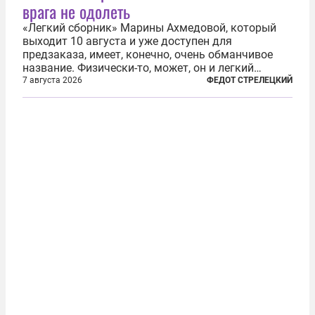
врага не одолеть
«Легкий сборник» Марины Ахмедовой, который
выходит 10 августа и уже доступен для
предзаказа, имеет, конечно, очень обманчивое
название. Физически-то, может, он и легкий
относительно. Но метафизически —
7 августа 2026
ФЕДОТ СТРЕЛЕЦКИЙ
безотносительно тяжелый. Десять рассказов,
каждый из которых напрямую или косвенно (в
основном —...