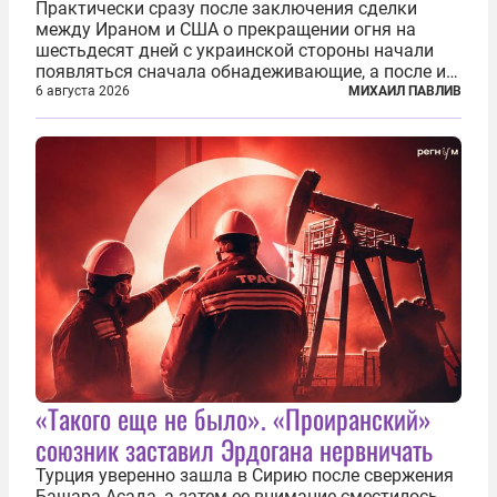
Практически сразу после заключения сделки
между Ираном и США о прекращении огня на
шестьдесят дней с украинской стороны начали
появляться сначала обнадеживающие, а после и
вовсе бравурные заявления про некий «перелом»
6 августа 2026
МИХАИЛ ПАВЛИВ
в войне. Вероятно, в сознании первых лиц
киевского режима и стоящих за ними...
«Такого еще не было». «Проиранский»
союзник заставил Эрдогана нервничать
Турция уверенно зашла в Сирию после свержения
Башара Асада, а затем ее внимание сместилось