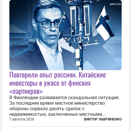
что...
Повторили опыт россиян. Китайские
инвесторы в ужасе от финских
«партнеров»
В Финляндии развивается скандальная ситуация.
За последнее время местное министерство
обороны сорвало десять сделок с
недвижимостью, заключенных местными
фирмами с китайским капиталом. Чиновники
7 августа 2026
ВИКТОР ЛАВРИНЕНКО
заявили, что они могли заключаться с целью
создания в Финляндии шпионской сети, чтобы