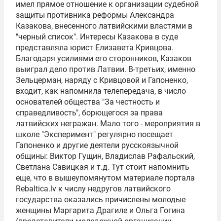
имел прямое отношение к организации судебной
защиты противника реформы Александра
Казакова, внесенного латвийскими властями в
"черный список". Интересы Казакова в суде
представляла юрист Елизавета Кривцова.
Благодаря усилиями его сторонников, Казаков
выиграл дело против Латвии. В-третьих, именно
Зельцерман, наряду с Кривцовой и Гапоненко,
входит, как напомнила телепередача, в число
основателей общества "За честность и
справедливость", борющегося за права
латвийских негражан. Мало того - мероприятия в
школе "Эксперимент" регулярно посещает
Гапоненко и другие деятели русскоязычной
общины: Виктор Гущин, Владислав Рафальский,
Светлана Савицкая и т.д. Тут стоит напомнить
еще, что в вышеупомянутом материале портала
Rebaltica.lv к числу недругов латвийского
государства оказались причислены молодые
женщины Маргарита Драгиле и Ольга Гогина