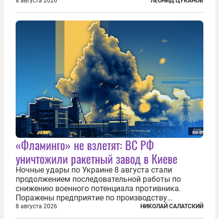
бандитов, похитивших ее в сирийском Алеппо в
8 августа 2026
ЛЕОНИД ЦУКАНОВ
2016 году. Журналистка убеждена, что Канатри, в
то время известный под подпольным...
«Фламинго» не взлетят: ВС РФ
уничтожили ракетный завод в Киеве
Ночные удары по Украине 8 августа стали
продолжением последовательной работы по
снижению военного потенциала противника.
Поражены предприятие по производству
крылатых ракет, крупный склад топлива и два
8 августа 2026
НИКОЛАЙ САЛАТСКИЙ
сухогруза с военными грузами. Дополнительно