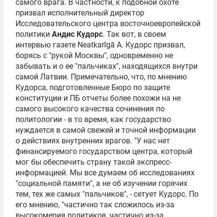
самого врага. В частности, к подобной охоте
призвал исполнительный директор
Исследовательского центра восточноевропейской
политики
Андис Кудорс
. Так вот, в своем
интервью газете Neatkarīgā А. Кудорс призвал,
борясь с "рукой Москвы", одновременно не
забывать и о ее "пальчиках", находящихся внутри
самой Латвии. Примечательно, что, по мнению
Кудорса, подготовленные Бюро по защите
конституции и ПБ отчеты более похожи на не
самого высокого качества сочинения по
политологии - в то время, как государство
нуждается в самой свежей и точной информации
о действиях внутренних врагов. "У нас нет
финансируемого государством центра, который
мог бы обеспечить страну такой экспресс-
информацией. Мы все думаем об исследованиях
"социальной памяти", а не об изучении горячих
тем, тех же самых "пальчиков", - сетует Кудорс. По
его мнению, "частично так сложилось из-за
высокомерия политиков, частично из-за