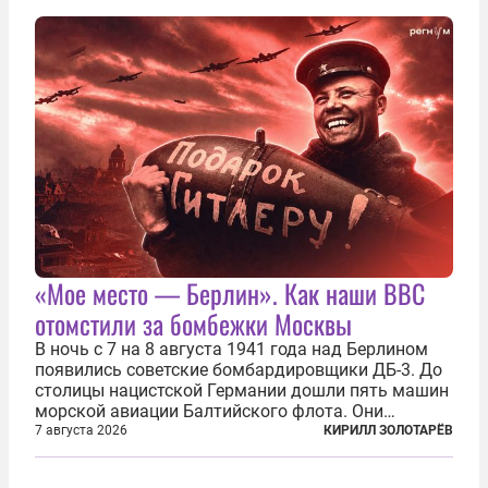
нанесены удары по объектам в ряде городов. В
Киеве...
«Мое место — Берлин». Как наши ВВС
отомстили за бомбежки Москвы
В ночь с 7 на 8 августа 1941 года над Берлином
появились советские бомбардировщики ДБ-3. До
столицы нацистской Германии дошли пять машин
морской авиации Балтийского флота. Они
сбросили бомбы на город, который в тот момент
7 августа 2026
КИРИЛЛ ЗОЛОТАРЁВ
жил в полной уверенности, что война идет где-то
далеко на востоке, Красная...