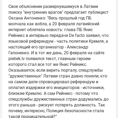
Свое объяснение развернувшемуся в Латвии
поиску "внутренних врагов" предлагает публицист
Оксана Антоненко: "Весь прошлый год ПБ
молчала как вобла, а 20 февраля латвийский
интернет облетела новость: глава ПБ Янис
Рейникс в интервью передаче De facto заявил, что
языковой референдум - часть политики Кремля, а
настоящий его организатор - Александр
Гапоненко. И в тот же день, 20 февраля на сайте
pietiek.lv появился текст, главным героем
которого стал все тот же Янис Рейникс.
Оказывается, если верить порталу, спецслужбы
"дружественных" Латвии стран давно поняли, кто
на самом деле спровоцировал референдум и
оплатил издержки его инициаторов - источники,
близкие Кремлю. А сам Рейникс - потому что
спецслужбы дружественных стран додумались до
этого раньше - рискует потерять должность. Так
почему, интересно, Полиция безопасности стала
такой проницательной?"