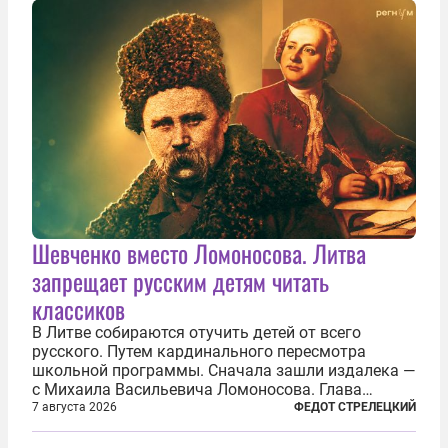
Шевченко вместо Ломоносова. Литва
запрещает русским детям читать
классиков
В Литве собираются отучить детей от всего
русского. Путем кардинального пересмотра
школьной программы. Сначала зашли издалека —
с Михаила Васильевича Ломоносова. Глава
правительства Литвы Миндаугас Синкявичюс
7 августа 2026
ФЕДОТ СТРЕЛЕЦКИЙ
предложил исключить его тексты из программ
общего образования. Мотивировал он это тем,