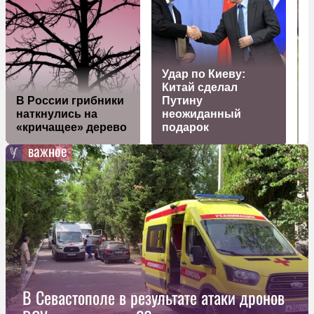
Удар по Киеву:
Китай сделал
В России грибники
Путину
наткнулись на
неожиданный
«кричащее» дерево
подарок
с
важное
В Севастополе в результате атаки дронов