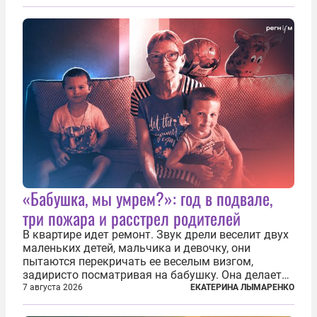
«Бабушка, мы умрем?»: год в подвале,
три пожара и расстрел родителей
В квартире идет ремонт. Звук дрели веселит двух
маленьких детей, мальчика и девочку, они
пытаются перекричать ее веселым визгом,
задиристо посматривая на бабушку. Она делает
им замечание, но внуки чувствуют, что она
7 августа 2026
ЕКАТЕРИНА ЛЫМАРЕНКО
сердится невсерьез. И это правда: дрель, конечно,
сверлит противно, но всё...