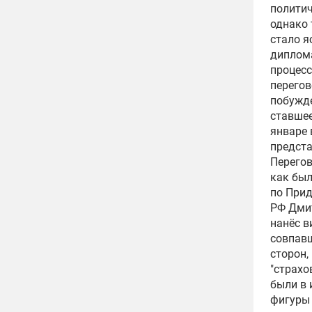
политич
однако 
стало я
диплома
процесс
перегов
побужде
ставшее
январе 
предста
Перегов
как был
по Прид
РФ
Дми
нанёс в
совпавш
сторон,
"страхо
были в 
фигуры 