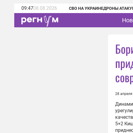
09:47
08.08.2026
СВО НА УКРАИНЕ
ДРОНЫ АТАКУ
Нов
Бор
при
сов
28 апреля
Динамик
урегул
качеств
5+2 Киш
приднес