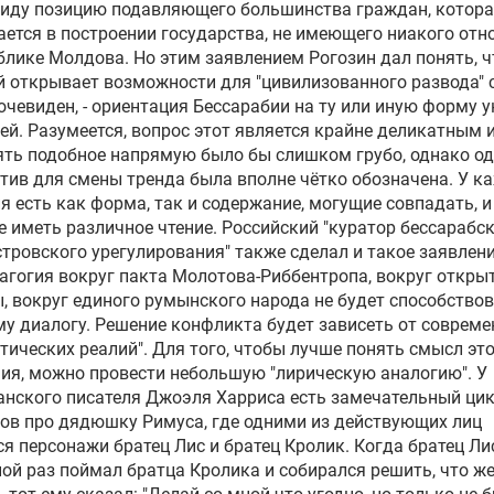
виду позицию подавляющего большинства граждан, котор
ется в построении государства, не имеющего ниакого от
блике Молдова. Но этим заявлением Рогозин дал понять, чт
 открывает возможности для "цивилизованного развода" 
очевиден, - ориентация Бессарабии на ту или иную форму у
й. Разумеется, вопрос этот является крайне деликатным 
ть подобное напрямую было бы слишком грубо, однако од
тив для смены тренда была вполне чётко обозначена. У к
я есть как форма, так и содержание, могущие совпадать, и
 иметь различное чтение. Российский "куратор бессарабск
тровского урегулирования" также сделал и такое заявлени
агогия вокруг пакта Молотова-Риббентропа, вокруг откры
, вокруг единого румынского народа не будет способство
у диалогу. Решение конфликта будет зависеть от соврем
тических реалий". Для того, чтобы лучше понять смысл эт
ия, можно провести небольшую "лирическую аналогию". У
анского писателя
Джоэля Харриса
есть замечательный ци
ов про дядюшку Римуса, где одними из действующих лиц
я персонажи братец Лис и братец Кролик. Когда братец Ли
ой раз поймал братца Кролика и собирался решить, что же