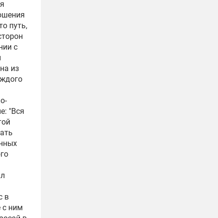
ая
ношения
о путь,
сторон
нии с
и
на из
аждого
о-
е: "Вся
той
вать
енных
ого
кл
с в
 с ним