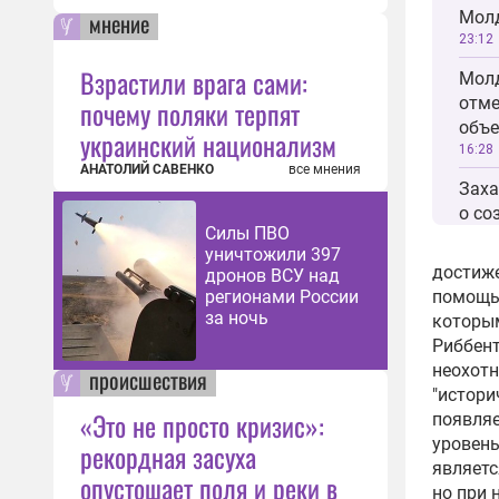
мнение
Мол
23:12
Взрастили врага сами:
Молд
отме
почему поляки терпят
объе
украинский национализм
16:28
АНАТОЛИЙ САВЕНКО
все мнения
Заха
о со
Силы ПВО
молд
уничтожили 397
12:27
достиже
дронов ВСУ над
регионами России
помощью
Лиде
за ночь
которым
приз
Риббент
по г
неохотн
09:35
происшествия
"истори
Оппо
«Это не просто кризис»:
появля
мити
уровень
рекордная засуха
язы
являетс
опустошает поля и реки в
12:37
но при 