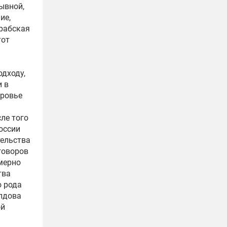
ывной,
ие,
арабская
тот
одходу,
и в
тровье
ле того
оссии
ельства
говоров
имерно
тва
о рода
олдова
ой