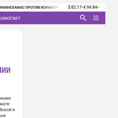
$ 82.17
€ 94.84
КРАИНЕ
ХАМАС ПРОТИВ ИЗРАИЛЯ
помогает
лии
нными
рмате
бской и
рые