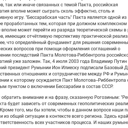
в, так или иначе связанных с темой Пакта, российская
долго армия Приднестровья
тия вполне может сыграть сколь эффектно, столь и
ержится без поддержки
вную игру. "Бессарабская часть" Пакта является одной из
ии
е проработанных тем, которая при должном комплексном
 вполне может перейти из разряда теоретической схемы в
с: более половины жителей
в, имеющих отчётливую перспективу практической реализ
авии против
ее, что определённый фундамент для решения современн
оединения к Румынии
ческих вопросов при помощи оформления соглашений о
ении последствий Пакта Молотова-Риббентропа российск
тией уже заложен. Так, 4 июля 2003 года
Владимир Путин
ния обвинила Россию в
ний президент Румынии
Ион Илиеску
подписали Базовый Д
млении дестабилизировать
ственных отношениях и сотрудничестве между РФ и Румын
ацию в Молдавии
нии к которому осуждается Пакт Молотова--Риббентропа с
ым пунктом о включении Бессарабии в состав СССР.
авия получила от Румынии
ую партию дров на зиму
 обратить внимание и на фразу, сказанную Рогозиным: "Р
та будет зависеть от современных геополитических реалий
"Кроме того, мы бы хотели, чтобы в данном вопросе наши 
ли Молдавии не против
и из общей ситуации в контексте всего региона. Здесь кра
пления связей с Россией —
тветственность всех участников процесса. И наших румын
с