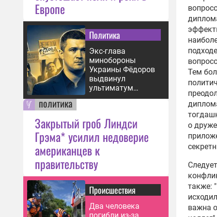
Европе
вопросо
Как 
диплома
прод
эффекти
Росс
Политика
наиболе
16:49
подходе
Экс-глава
Опро
минобороны
вопросо
Молд
Украины Фёдоров
Тем бол
прис
выдвинул
полити
ультиматум
15:11
преодол
Зеленскому
политика
диплома
Румы
тогдаш
стре
Закрытый гроб Линдси
о друже
ситу
Грэма* усилил недоверие
приложе
14:42
американцев к
секретн
Молд
правительству
перв
Следует
10:51
конфлик
также: 
Происшествия
Жите
исходил
укре
Два человека
важна о
опро
погибли из-за