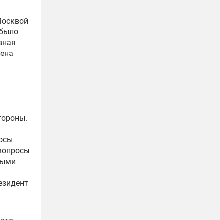
Москвой
 было
авная
мена
тороны.
росы
 вопросы
ными
езидент