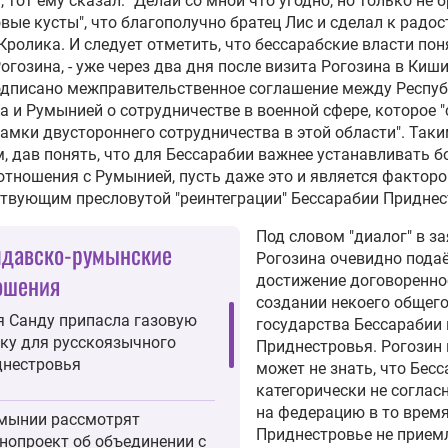
, тот ему сказал: "Делай со мной что угодно, но только не 
овые кусты", что благополучно братец Лис и сделал к радос
Кролика. И следует отметить, что бессарабские власти пон
огозина, - уже через два дня после визита Рогозина в Киш
одписано межправительственное соглашение между Респу
 и Румынией о сотрудничестве в военной сфере, которое "
амки двустороннего сотрудничества в этой области". Так
, дав понять, что для Бессарабии важнее устанавливать б
отношения с Румынией, пусть даже это и является факторо
твующим пресловутой "реинтеграции" Бессарабии Приднес
Под словом "диалог" в з
давско-румынские
Рогозина очевидно пода
ошения
достижение договоренно
создании некоего общег
 Санду припасла газовую
государства Бессарабии 
ку для русскоязычного
Приднестровья. Рогозин 
нестровья
может не знать, что Бес
категорически не соглас
на федерацию в то время
мынии рассмотрят
Приднестровье не прием
нопроект об объединении с