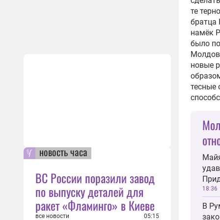
сделать
те терн
братца 
намёк Р
было п
Молдова
новые р
образом
тесные 
способс
Мол
отн
новость часа
Майя
удав
ВС России поразили завод
Прид
по выпуску деталей для
18:36
ракет «Фламинго» в Киеве
В Ру
зако
все новости
05:15