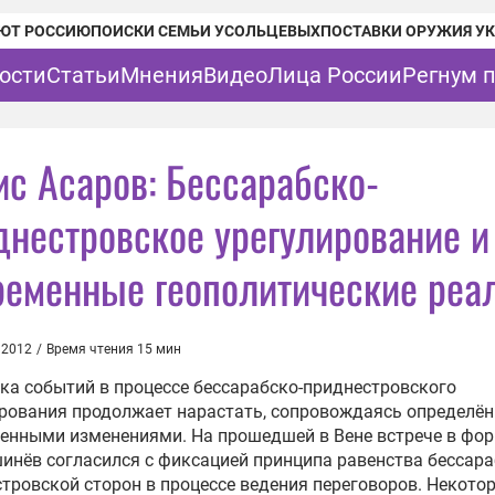
ЮТ РОССИЮ
ПОИСКИ СЕМЬИ УСОЛЬЦЕВЫХ
ПОСТАВКИ ОРУЖИЯ У
ости
Статьи
Мнения
Видео
Лица России
Регнум 
ис Асаров: Бессарабско-
днестровское урегулирование и
ременные геополитические реа
 2012
/
Время чтения 15 мин
а событий в процессе бессарабско-приднестровского
ирования продолжает нарастать, сопровождаясь определё
енными изменениями. На прошедшей в Вене встрече в фо
инёв согласился с фиксацией принципа равенства бессара
тровской сторон в процессе ведения переговоров. Некото