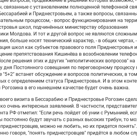
ие вопросы, продвижение в решении которых возможно, -
, связанные с установлением полноценной телефонной св
ессарабией и Приднестровьем, а также вопросы, связанны
ательным процессом, - вопрос функционирования на терр
тровья школ, подчинённых министерству образования
ики Молдова. И тот и другой вопрос не являются сложным
ния, больше носят технический характер, - в общих чертах, -
ация школ как субъектов правового поля Приднестровья и
ение препятствования Кишинёва в возобновлении телефо
После решения этих и других "неполитических вопросов" на
у дня Постоянного совещания по переговорному процессу 
 "5+2" встанет обсуждение и вопросов политических, в том
ых с определением статуса Приднестровья. И в этом конте
 Рогозина в его нынешнем качестве будет очень важна.
своего визита в Бессарабию и Приднестровье Рогозин сдел
ко очень интересных заявлений. В частности, представите
нта РФ отметил: "Если речь пойдет об унии с Румынией, ес
 постоянно будут звучать с разных высоких трибун, то м
приднестровцев, можно не любить, но их придется понять".
нно говоря, "понять приднестровцев" придётся в любом слу