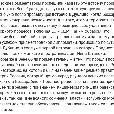
еские комментаторы поспешили назвать эту встречу прор
то, что в Вене будет достигнуто соответствующее соглашен
сно уже после предыдущей
встрече в Дублине
, когда бесс
тия исчерпала возможности для того, чтобы тормозить э
 без риска вызвать негативную реакцию всех участников
орного процесса, включая ЕС и США. Таким образом, это
ние бессарабской стороны к реалистичному и здравому п
 успехом приднестровской дипломатии, произошло по сут
в Дублине, в ходе уже первой встречи, на которой Приднес
влял новый министр иностранных дел -
Нина Штански
.
оры же в Вене были примечательными тем, что прошли пос
 учреждён пост специального представителя президента Р
нестровью, на который был назначен вице-премьер
правит
трий Рогозин
, который прямо перед раундом венских пере
изиты в Бессарабию и Приднестровье. Его назначение, пр
ее по времени с признанием Кишинёвом принципа равенс
 кроме всего остального в этом случае сыграло роль своег
вки", так как, вне всякого сомнения, власти Республики М
известной степени обескуражены появлением такой сильн
в игре.