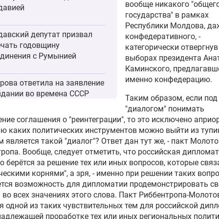
вообще никакого "общег
давией
государства" в рамках
Республики Молдова, да
авский депутат призвал
конфедеративного, -
чать годовщину
категорически отвергнув
динения с Румынией
выборах президента
Ана
Каминского
, предлагавш
именно конфедерацию.
рова ответила на заявление
здании во времена СССР
Таким образом, если под
авского языка
"диалогом" понимать
ние соглашения о "реинтеграции", то это исключено априор
 каких политических инструментов можно выйти из тупи
р оппозиции в Молдавии
 является такой "диалог"? Ответ дан тут же, - пакт Молото
вал провести референдум
ропа. Вообще, следует отметить, что российская диплома
осязыку
о берётся за решение тех или иных вопросов, которые связ
ческими корнями", а зря, - именно при решении таких вопр
зиция Молдавии проведет
ется возможность для дипломатии продемонстрировать св
нг против переименования
 во всех значениях этого слова. Пакт Риббентропа-Молото
ка
я одной из таких чувствительных тем для российской дипл
надлежащей проработке тех или иных региональных полит