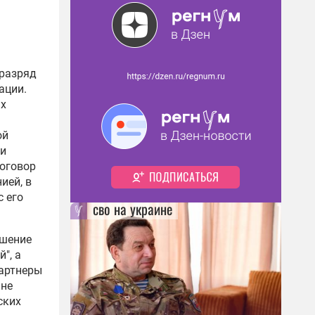
 разряд
ации.
ых
ой
и
оговор
ией, в
 его
сво на украине
ешение
", а
партнеры
йне
ских