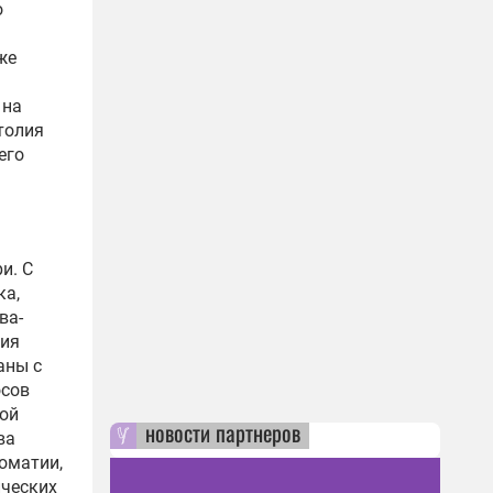
о
же
 на
толия
его
и. С
ка,
ва-
тия
аны с
осов
ой
новости партнеров
ва
оматии,
ических