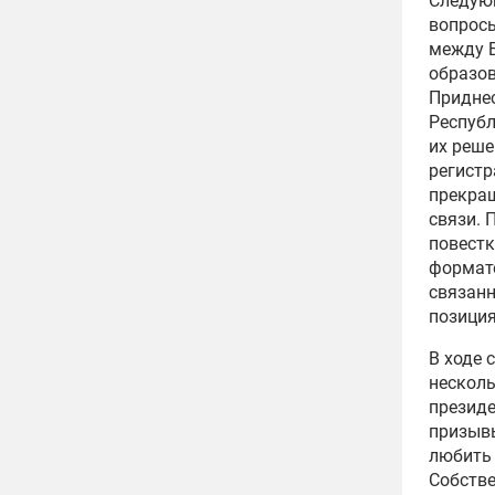
Следующ
вопросы
между Б
образов
Приднес
Республ
их реше
регистр
прекращ
связи. 
повестк
формате
связанн
позиция
В ходе 
несколь
президе
призывы
любить 
Собстве