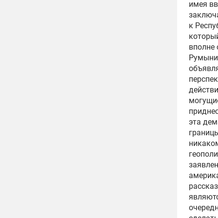
имея в
заключа
к Респу
который
вполне 
Румыние
объявля
перспек
действи
могущие
приднес
эта дем
границы
никаком
геополи
заявлен
америк
рассказ
являютс
очередн