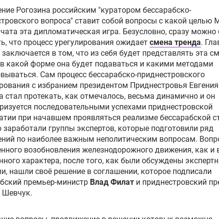
ние Рогозина российским "куратором бессарабско-
тровского вопроса" ставит собой вопросы с какой целью 
чата эта дипломатическая игра. Безусловно, сразу можно
ь, что процесс урегулирования ожидает
смена тренда
. Гл
 заключается в том, что из себя будет представлять эта с
 в какой форме она будет подаваться и какими методами
вываться. Сам процесс бессарабско-приднестровского
ирования с избранием президентом Приднестровья
Евгения
а
стал протекать, как отмечалось, весьма динамично и он
ризуется последовательными успехами приднестровской
тии при начавшем проявляться реализме бессарабской с
 заработали группы экспертов, которые подготовили ряд
ений по наиболее важным неполитическим вопросам. Воп
нного возобновления железнодорожного движения, как и
ного характера, после того, как были обсуждены эксперт
и, нашли своё решение в соглашении, которое подписали
абский премьер-министр
Влад Филат
и приднестровский пр
 Шевчук.