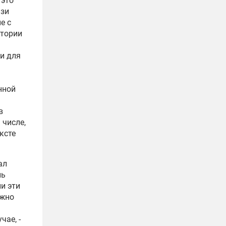
 это
язи
е с
итории
и для
нной
в
 числе,
ксте
ал
ль
ли эти
ожно
чае, -