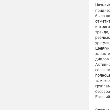
Назначе
приднес
была на
отметит
интрига
тренда,
реализо
урегул
Шевчук
характе
диплома
Активно
соглаш
полноце
таможен
группам
бессар
Евгений