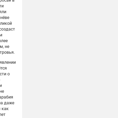
бросай в
ти
яли
инёве
бликой
создаст
им
олее
м, не
тровья.
аявлении
ётся
сти о
о
и
не
сарабия
на даже
 как
лет