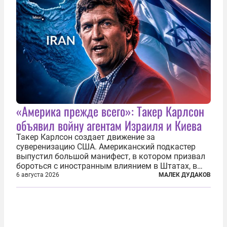
«Америка прежде всего»: Такер Карлсон
объявил войну агентам Израиля и Киева
Такер Карлсон создает движение за
суверенизацию США. Американский подкастер
выпустил большой манифест, в котором призвал
бороться с иностранным влиянием в Штатах, в
первую очередь имея в виду Израиль. А также
6 августа 2026
МАЛЕК ДУДАКОВ
прекратить заморские войны, выплатить
репарации Ирану, остановить прием мигрантов...