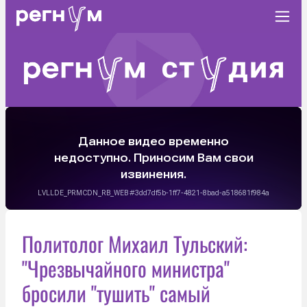
Политолог Михаил Тульский:
"Чрезвычайного министра"
бросили "тушить" самый