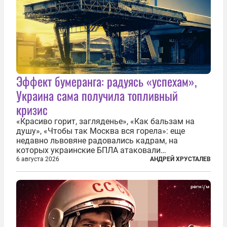
Эффект бумеранга: радуясь «успехам»,
Украина сама получила топливный
кризис
«Красиво горит, загляденье», «Как бальзам на
душу», «Чтобы так Москва вся горела»: еще
недавно львовяне радовались кадрам, на
которых украинские БПЛА атаковали
нефтеперерабатывающие предприятия России. В
6 августа 2026
АНДРЕЙ ХРУСТАЛЕВ
скором времени оказалось, что в «эту игру можно
играть вдвоем» — российские дроны только за...