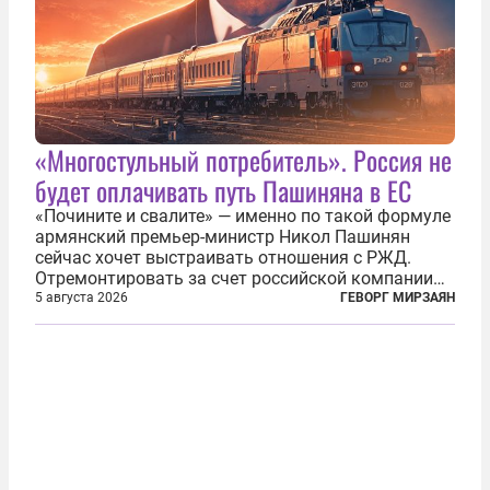
«Многостульный потребитель». Россия не
будет оплачивать путь Пашиняна в ЕС
«Почините и свалите» — именно по такой формуле
армянский премьер-министр Никол Пашинян
сейчас хочет выстраивать отношения с РЖД.
Отремонтировать за счет российской компании
железнодорожную инфраструктуру в районе
5 августа 2026
ГЕВОРГ МИРЗАЯН
прохождения TRIPP (коридора, который должен
связать Азербайджан и Турцию через...