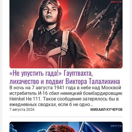
основном —...
«Не упустить гада!» Гауптвахта,
лихачество и подвиг Виктора Талалихина
В ночь на 7 августа 1941 года в небе над Москвой
истребитель И-16 сбил немецкий бомбардировщик
Heinkel He 111. Такое сообщение затерялось бы в
ежедневных сводках, если б не одно
обстоятельство. Это был один из первых в
7 августа 2026
МИХАИЛ КУЧЕРОВ
истории отечественной авиации ночных таранов.
У пилота — младшего лейтенанта...