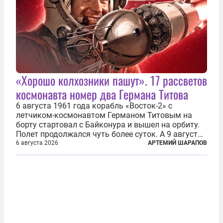
«Хорошо колхозники пашут». 17 рассветов
космонавта номер два Германа Титова
6 августа 1961 года корабль «Восток-2» с
летчиком-космонавтом Германом Титовым на
борту стартовал с Байконура и вышел на орбиту.
Полет продолжался чуть более суток. А 9 августа
второй человек в космосе получил звезду Героя
6 августа 2026
АРТЕМИЙ ШАРАПОВ
Советского Союза и орден Ленина. Миссия Титова
зачастую находится несколько...