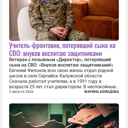
Учитель-фронтовик, потерявший сына на
СВО: внуков воспитаю защитниками
Ветеран с позывным «Директор», потерявший
сына на СВО: «Внуков воспитаю защитниками!»
Евгений Филонов всю свою жизнь отдал родной
школе в селе Серпейск Калужской области.
Сначала работал учителем, а в 1991 году в
возрасте 25 лет стал директором. В неспокойные
90-е он сумел спасти школу от закрытия и со
5 августа 2026
МАРИНА АХМЕДОВА
временем сделал ее лучшей в районе. В 2023 году
в возрасте 57 лет вслед за сыном...