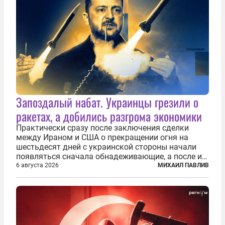
Запоздалый набат. Украинцы грезили о
ракетах, а добились разгрома экономики
Практически сразу после заключения сделки
между Ираном и США о прекращении огня на
шестьдесят дней с украинской стороны начали
появляться сначала обнадеживающие, а после и
вовсе бравурные заявления про некий «перелом»
6 августа 2026
МИХАИЛ ПАВЛИВ
в войне. Вероятно, в сознании первых лиц
киевского режима и стоящих за ними...