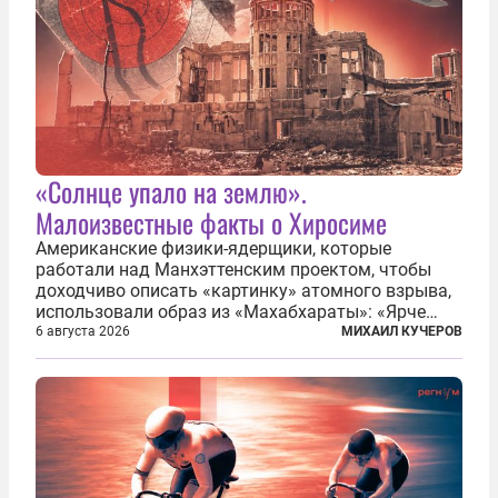
«Солнце упало на землю».
Малоизвестные факты о Хиросиме
Американские физики-ядерщики, которые
работали над Манхэттенским проектом, чтобы
доходчиво описать «картинку» атомного взрыва,
использовали образ из «Махабхараты»: «Ярче
тысячи солнц пылало это пламя». Не все жители
6 августа 2026
МИХАИЛ КУЧЕРОВ
японских городов Хиросимы и Нагасаки, на
которых США в августе 1945 года поставили...