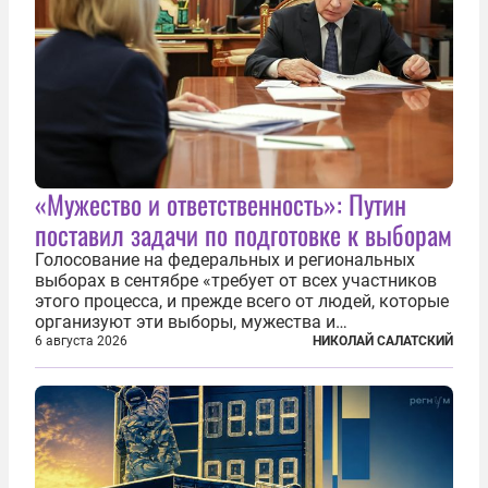
«Мужество и ответственность»: Путин
поставил задачи по подготовке к выборам
Голосование на федеральных и региональных
выборах в сентябре «требует от всех участников
этого процесса, и прежде всего от людей, которые
организуют эти выборы, мужества и
ответственного отношения к формированию
6 августа 2026
НИКОЛАЙ САЛАТСКИЙ
власти», — подчеркнул президент Владимир Путин
на состоявшейся 5 августа в Кремле...