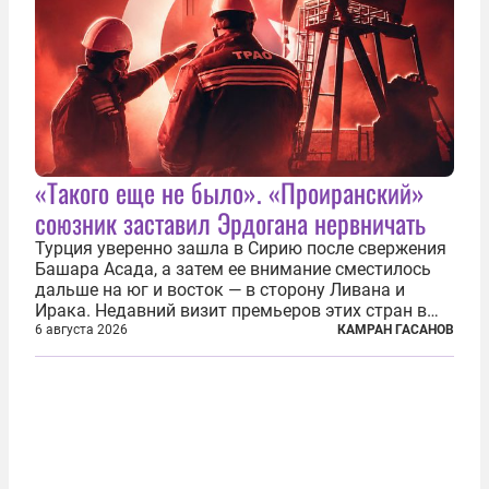
«Такого еще не было». «Проиранский»
союзник заставил Эрдогана нервничать
Турция уверенно зашла в Сирию после свержения
Башара Асада, а затем ее внимание сместилось
дальше на юг и восток — в сторону Ливана и
Ирака. Недавний визит премьеров этих стран в
Анкару, договоры об участии турецкой компании
6 августа 2026
КАМРАН ГАСАНОВ
TPAO в разработке нефти иракского Киркука и
«Дороги развития» подтверждают...