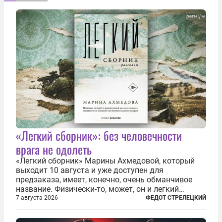
«Легкий сборник»: без человечности
врага не одолеть
«Легкий сборник» Марины Ахмедовой, который
выходит 10 августа и уже доступен для
предзаказа, имеет, конечно, очень обманчивое
название. Физически-то, может, он и легкий
относительно. Но метафизически —
7 августа 2026
ФЕДОТ СТРЕЛЕЦКИЙ
безотносительно тяжелый. Десять рассказов,
каждый из которых напрямую или косвенно (в