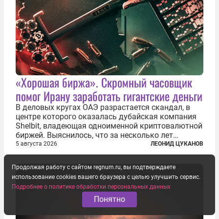
«Хорошая биржа». Скромный часовщик
помог Ирану заработать гигантские деньги
В деловых кругах ОАЭ разрастается скандал, в
центре которого оказалась дубайская компания
Shelbit, владеющая одноименной криптовалютной
биржей. Выяснилось, что за несколько лет
существования через Shelbit прошло не менее 4
5 августа 2026
ЛЕОНИД ЦУКАНОВ
млрд долларов в криптовалюте, принадлежащих
иранским чиновникам и силовикам...
Продолжая работу с сайтом regnum.ru, вы подтверждаете
использование cookies вашего браузера с целью улучшить сервис.
Подробнее о политике обработки персональных данных
Понятно