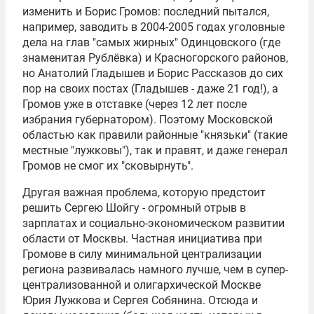
изменить и
Борис Громов
: последний пытался,
например, заводить в 2004-2005 годах уголовные
дела на глав "самых жирных" Одинцовского (где
знаменитая Рублёвка) и Красногорского районов,
но Анатолий Гладышев и Борис Рассказов до сих
пор на своих постах (Гладышев - даже 21 год!), а
Громов уже в отставке (через 12 лет после
избрания губернатором). Поэтому Московской
областью как правили районные "князьки" (такие
местные "лужковы"), так и правят, и даже генерал
Громов не смог их "сковырнуть".
Другая важная проблема, которую предстоит
решить Сергею Шойгу - огромный отрыв в
зарплатах и социально-экономическом развитии
области от Москвы. Частная инициатива при
Громове в силу минимальной централизации
региона развивалась намного лучше, чем в супер-
централизованной и олигархической Москве
Юрия Лужкова
и
Сергея Собянина
. Отсюда и