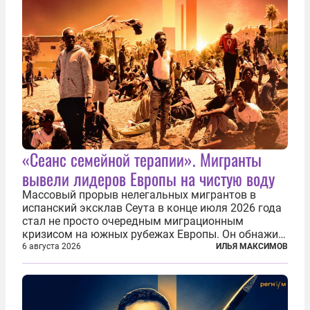
«Сеанс семейной терапии». Мигранты
вывели лидеров Европы на чистую воду
Массовый прорыв нелегальных мигрантов в
испанский эксклав Сеута в конце июля 2026 года
стал не просто очередным миграционным
кризисом на южных рубежах Европы. Он обнажил
фундаментальный раскол внутри Евросоюза,
6 августа 2026
ИЛЬЯ МАКСИМОВ
продемонстрировав, что десятилетиями
выстраивавшаяся миграционная политика ЕС
зашла в...