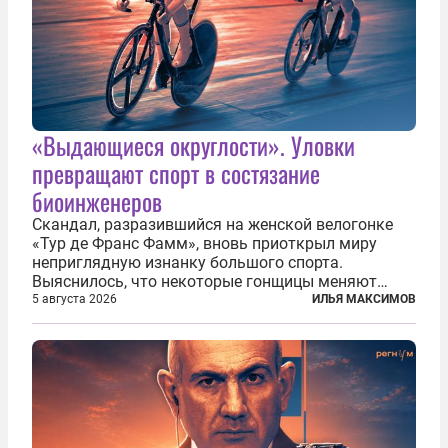
«Выдающиеся округлости». Уловки
превращают спорт в состязание
биоинженеров
Скандал, разразившийся на женской велогонке
«Тур де Франс Фамм», вновь приоткрыл миру
неприглядную изнанку большого спорта.
Выяснилось, что некоторые гонщицы меняют
размер груди ради улучшения аэродинамики. За
5 августа 2026
ИЛЬЯ МАКСИМОВ
фасадом труда, мастерства, упорства и
благородства, которые мы привыкли
ассоциировать с...