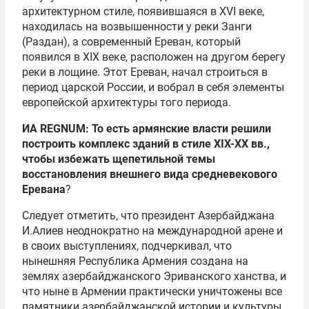
архитектурном стиле, появившаяся в XVI веке,
находилась на возвышенности у реки Занги
(Раздан), а современный Ереван, который
появился в XIX веке, расположен на другом берегу
реки в лощине. Этот Ереван, начал строиться в
период царской России, и вобрал в себя элементы
европейской архитектуры того периода.
ИА REGNUM: То есть армянские власти решили
построить комплекс зданий в стиле XIX-XX вв.,
чтобы избежать щепетильной темы
восстановления внешнего вида средневекового
Еревана
?
Следует отметить, что президент Азербайджана
И.Алиев неоднократно на международной арене и
в своих выступлениях, подчеркивал, что
нынешняя Республика Армения создана на
землях азербайджанского Эриванского ханства, и
что ныне в Армении практически уничтожены все
памятники азербайджанской истории и культуры.