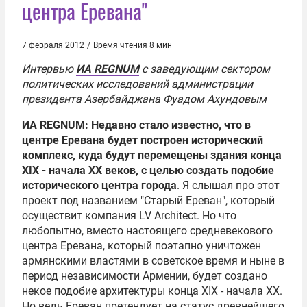
центра Еревана"
7 февраля 2012
/
Время чтения 8 мин
Интервью
ИА REGNUM
с заведующим сектором
политических исследований администрации
президента Азербайджана
Фуадом Ахундовым
ИА REGNUM: Недавно стало известно, что в
центре Еревана будет построен исторический
комплекс, куда будут перемещены здания конца
XIX - начала XX веков, с целью создать подобие
исторического центра города
. Я слышал про этот
проект под названием "Старый Ереван", который
осуществит компания LV Architect. Но что
любопытно, вместо настоящего средневекового
центра Еревана, который поэтапно уничтожен
армянскими властями в советское время и ныне в
период независимости Армении, будет создано
некое подобие архитектуры конца XIX - начала XX.
Но ведь Ереван претендует на статус древнейшего