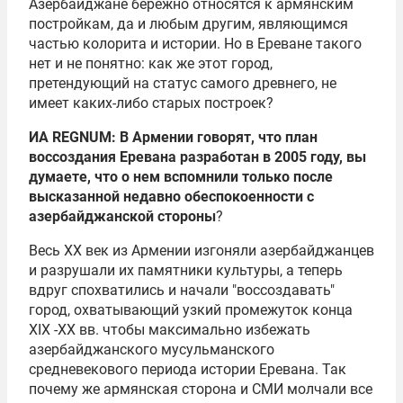
Азербайджане бережно относятся к армянским
постройкам, да и любым другим, являющимся
частью колорита и истории. Но в Ереване такого
нет и не понятно: как же этот город,
претендующий на статус самого древнего, не
имеет каких-либо старых построек?
ИА REGNUM: В Армении говорят, что план
воссоздания Еревана разработан в 2005 году, вы
думаете, что о нем вспомнили только после
высказанной недавно обеспокоенности с
азербайджанской стороны
?
Весь XX век из Армении изгоняли азербайджанцев
и разрушали их памятники культуры, а теперь
вдруг спохватились и начали "воссоздавать"
город, охватывающий узкий промежуток конца
XIX -XX вв. чтобы максимально избежать
азербайджанского мусульманского
средневекового периода истории Еревана. Так
почему же армянская сторона и СМИ молчали все