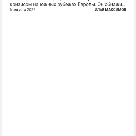
кризисом на южных рубежах Европы. Он обнажил
фундаментальный раскол внутри Евросоюза,
6 августа 2026
ИЛЬЯ МАКСИМОВ
продемонстрировав, что десятилетиями
выстраивавшаяся миграционная политика ЕС
зашла в...