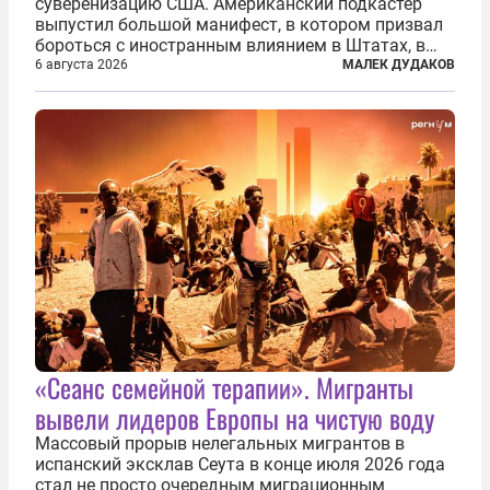
суверенизацию США. Американский подкастер
выпустил большой манифест, в котором призвал
бороться с иностранным влиянием в Штатах, в
первую очередь имея в виду Израиль. А также
6 августа 2026
МАЛЕК ДУДАКОВ
прекратить заморские войны, выплатить
репарации Ирану, остановить прием мигрантов...
«Сеанс семейной терапии». Мигранты
вывели лидеров Европы на чистую воду
Массовый прорыв нелегальных мигрантов в
испанский эксклав Сеута в конце июля 2026 года
стал не просто очередным миграционным