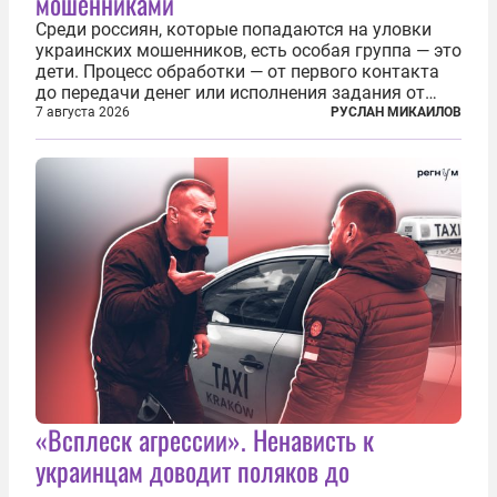
мошенниками
Среди россиян, которые попадаются на уловки
украинских мошенников, есть особая группа — это
дети. Процесс обработки — от первого контакта
до передачи денег или исполнения задания от
кураторов может занять от двух часов до
7 августа 2026
РУСЛАН МИКАИЛОВ
нескольких месяцев. Детей превращают в
послушных исполнителей, которые...
«Всплеск агрессии». Ненависть к
украинцам доводит поляков до