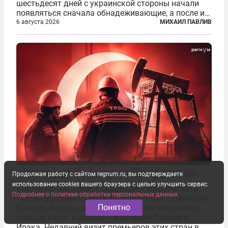
шестьдесят дней с украинской стороны начали
появляться сначала обнадеживающие, а после и
вовсе бравурные заявления про некий «перелом»
6 августа 2026
МИХАИЛ ПАВЛИВ
в войне. Вероятно, в сознании первых лиц
киевского режима и стоящих за ними...
«Такого еще не было». «Проиранский»
Продолжая работу с сайтом regnum.ru, вы подтверждаете
союзник заставил Эрдогана нервничать
использование cookies вашего браузера с целью улучшить сервис.
Подробнее о политике обработки персональных данных
Турция уверенно зашла в Сирию после свержения
Понятно
Башара Асада, а затем ее внимание сместилось
дальше на юг и восток — в сторону Ливана и
Ирака. Недавний визит премьеров этих стран в