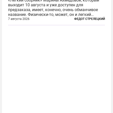
«Легкий сборник» Марины Ахмедовой, который
выходит 10 августа и уже доступен для
предзаказа, имеет, конечно, очень обманчивое
название. Физически-то, может, он и легкий
относительно. Но метафизически —
7 августа 2026
ФЕДОТ СТРЕЛЕЦКИЙ
безотносительно тяжелый. Десять рассказов,
каждый из которых напрямую или косвенно (в
основном —...