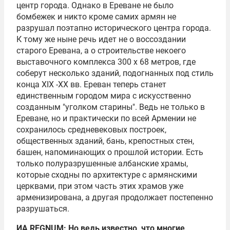
центр города. Однако в Ереване не было
бомбежек и никто кроме самих армян не
разрушал поэтапно исторического центра города.
К тому же ныне речь идет не о воссоздании
старого Еревана, а о строительстве некоего
выставочного комплекса 300 х 68 метров, где
соберут несколько зданий, подогнанных под стиль
конца XIX -XX вв. Ереван теперь станет
единственным городом мира с искусственно
созданным "уголком старины". Ведь не только в
Ереване, но и практически по всей Армении не
сохранилось средневековых построек,
общественных зданий, бань, крепостных стен,
башен, напоминающих о прошлой истории. Есть
только полуразрушенные албанские храмы,
которые сходны по архитектуре с армянскими
церквами, при этом часть этих храмов уже
арменизирована, а другая продолжает постепенно
разрушаться.
ИА REGNUM: Но ведь известно, что многие