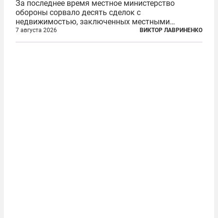
За последнее время местное министерство
обороны сорвало десять сделок с
недвижимостью, заключенных местными
фирмами с китайским капиталом. Чиновники
7 августа 2026
ВИКТОР ЛАВРИНЕНКО
заявили, что они могли заключаться с целью
создания в Финляндии шпионской сети, чтобы
следить за...