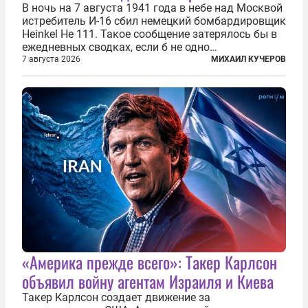
В ночь на 7 августа 1941 года в небе над Москвой
истребитель И-16 сбил немецкий бомбардировщик
Heinkel He 111. Такое сообщение затерялось бы в
ежедневных сводках, если б не одно
обстоятельство. Это был один из первых в
7 августа 2026
МИХАИЛ КУЧЕРОВ
истории отечественной авиации ночных таранов.
У пилота — младшего лейтенанта...
«Америка прежде всего»: Такер Карлсон
объявил войну агентам Израиля и Киева
Такер Карлсон создает движение за