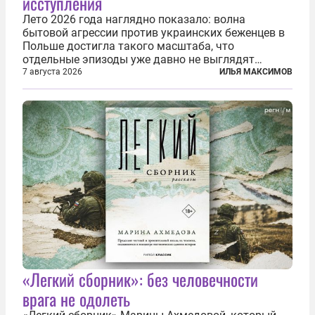
исступления
Лето 2026 года наглядно показало: волна
бытовой агрессии против украинских беженцев в
Польше достигла такого масштаба, что
отдельные эпизоды уже давно не выглядят
случайными. Поляки, судя по происходящему,
7 августа 2026
ИЛЬЯ МАКСИМОВ
буквально теряют рассудок от ненависти к
украинским беженцам, и каждый новый случай
по-своему...
«Легкий сборник»: без человечности
врага не одолеть