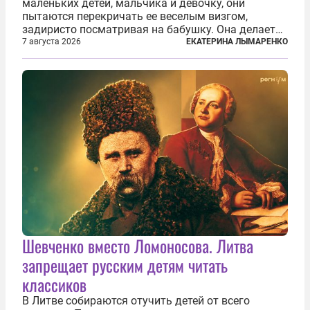
маленьких детей, мальчика и девочку, они
пытаются перекричать ее веселым визгом,
задиристо посматривая на бабушку. Она делает
им замечание, но внуки чувствуют, что она
7 августа 2026
ЕКАТЕРИНА ЛЫМАРЕНКО
сердится невсерьез. И это правда: дрель, конечно,
сверлит противно, но всё...
Шевченко вместо Ломоносова. Литва
запрещает русским детям читать
классиков
В Литве собираются отучить детей от всего