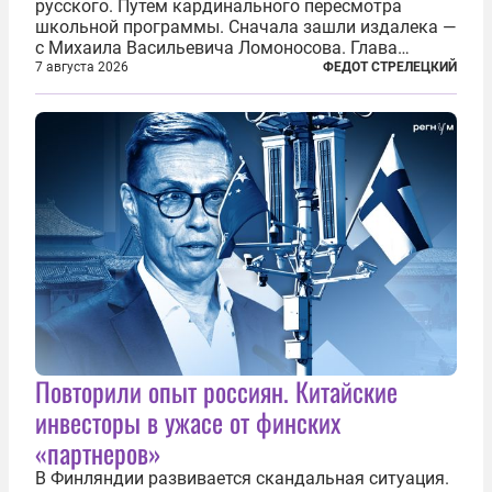
русского. Путем кардинального пересмотра
школьной программы. Сначала зашли издалека —
с Михаила Васильевича Ломоносова. Глава
правительства Литвы Миндаугас Синкявичюс
7 августа 2026
ФЕДОТ СТРЕЛЕЦКИЙ
предложил исключить его тексты из программ
общего образования. Мотивировал он это тем,
что...
Повторили опыт россиян. Китайские
инвесторы в ужасе от финских
«партнеров»
В Финляндии развивается скандальная ситуация.