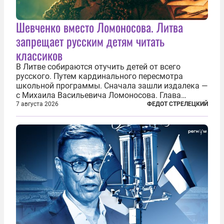
Шевченко вместо Ломоносова. Литва
запрещает русским детям читать
классиков
В Литве собираются отучить детей от всего
русского. Путем кардинального пересмотра
школьной программы. Сначала зашли издалека —
с Михаила Васильевича Ломоносова. Глава
правительства Литвы Миндаугас Синкявичюс
7 августа 2026
ФЕДОТ СТРЕЛЕЦКИЙ
предложил исключить его тексты из программ
общего образования. Мотивировал он это тем,
что...