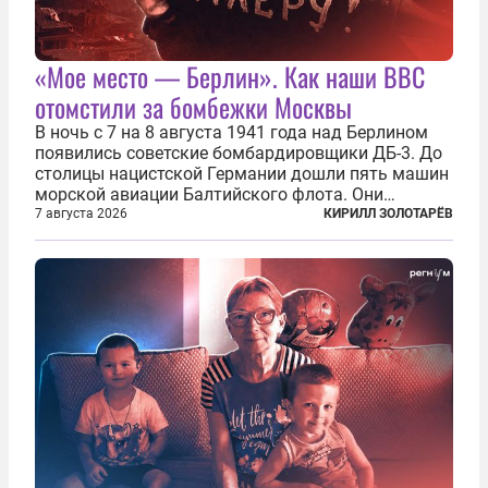
«Мое место — Берлин». Как наши ВВС
отомстили за бомбежки Москвы
В ночь с 7 на 8 августа 1941 года над Берлином
появились советские бомбардировщики ДБ-3. До
столицы нацистской Германии дошли пять машин
морской авиации Балтийского флота. Они
сбросили бомбы на город, который в тот момент
7 августа 2026
КИРИЛЛ ЗОЛОТАРЁВ
жил в полной уверенности, что война идет где-то
далеко на востоке, Красная...