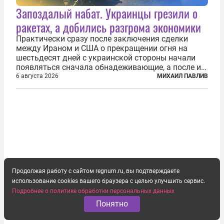
Запоздалый набат. Украинцы грезили о
ракетах, а добились разгрома экономики
Практически сразу после заключения сделки
между Ираном и США о прекращении огня на
шестьдесят дней с украинской стороны начали
появляться сначала обнадеживающие, а после и
вовсе бравурные заявления про некий «перелом»
6 августа 2026
МИХАИЛ ПАВЛИВ
в войне. Вероятно, в сознании первых лиц
киевского режима и стоящих за ними...
Продолжая работу с сайтом regnum.ru, вы подтверждаете
использование cookies вашего браузера с целью улучшить сервис.
Подробнее о политике обработки персональных данных
Понятно