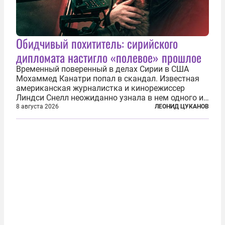
Обидчивый похититель: сирийского
дипломата настигло «полевое» прошлое
Временный поверенный в делах Сирии в США
Мохаммед Канатри попал в скандал. Известная
американская журналистка и кинорежиссер
Линдси Снелл неожиданно узнала в нем одного из
бандитов, похитивших ее в сирийском Алеппо в
8 августа 2026
ЛЕОНИД ЦУКАНОВ
2016 году. Журналистка убеждена, что Канатри, в
то время известный под подпольным...