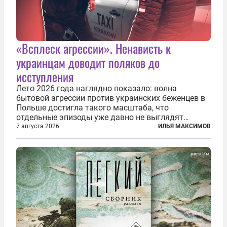
«Всплеск агрессии». Ненависть к
украинцам доводит поляков до
исступления
Лето 2026 года наглядно показало: волна
бытовой агрессии против украинских беженцев в
Польше достигла такого масштаба, что
отдельные эпизоды уже давно не выглядят
случайными. Поляки, судя по происходящему,
7 августа 2026
ИЛЬЯ МАКСИМОВ
буквально теряют рассудок от ненависти к
украинским беженцам, и каждый новый случай
по-своему...