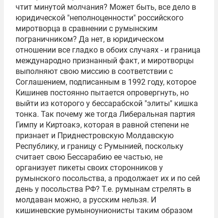
чтит минутой молчания? Может быть, все дело в
юридической "неполноценности" российского
миротворца в сравнении с румынским
пограничником? Да нет, в юридическом
отношении все гладко в обоих случаях - и граница
международно признанный факт, и миротворцы
выполняют свою миссию в соответствии с
Соглашением, подписанным в 1992 году, которое
Кишинев постоянно пытается опровергнуть, но
выйти из которого у бессарабской "элиты" кишка
тонка. Так почему же тогда Либеральная партия
Гимпу и
Киртоакэ
, которая в равной степени не
признает и Приднестровскую Молдавскую
Республику, и границу с Румынией, поскольку
считает свою Бессарабию ее частью, не
организует пикеты своих сторонников у
румынского посольства, а продолжает их и по сей
день у посольства РФ? Т.е. румынам стрелять в
молдаван можно, а русским нельзя. И
кишиневские румыноунионисты таким образом