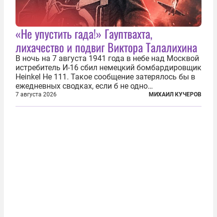
«Не упустить гада!» Гауптвахта,
лихачество и подвиг Виктора Талалихина
В ночь на 7 августа 1941 года в небе над Москвой
истребитель И-16 сбил немецкий бомбардировщик
Heinkel He 111. Такое сообщение затерялось бы в
ежедневных сводках, если б не одно
обстоятельство. Это был один из первых в
7 августа 2026
МИХАИЛ КУЧЕРОВ
истории отечественной авиации ночных таранов.
У пилота — младшего лейтенанта...