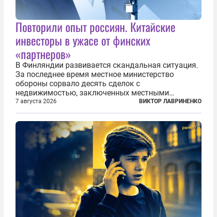
Повторили опыт россиян. Китайские
инвесторы в ужасе от финских
«партнеров»
В Финляндии развивается скандальная ситуация.
За последнее время местное министерство
обороны сорвало десять сделок с
недвижимостью, заключенных местными
фирмами с китайским капиталом. Чиновники
7 августа 2026
ВИКТОР ЛАВРИНЕНКО
заявили, что они могли заключаться с целью
создания в Финляндии шпионской сети, чтобы
следить за...