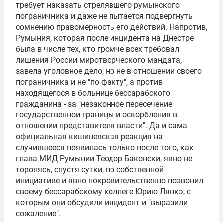
требует наказать стрелявшего румынского
пограничника и даже не пытается подвергнуть
сомнению правомерность его действий. Напротив,
Румыния, которая после инцидента на Днестре
была в числе тех, кто громче всех требовал
лишения России миротворческого мандата,
завела уголовное дело, но не в отношении своего
пограничника и не "по факту", а против
находящегося в больнице бессарабского
гражданина - за "незаконное пересечение
государственной границы и оскорбления в
отношении представителя власти". Да и сама
официальная кишиневская реакция на
случившееся появилась только после того, как
глава МИД Румынии
Теодор Баконски
, явно не
торопясь, спустя сутки, по собственной
инициативе и явно покровительственно позвонил
своему бессарабскому коллеге
Юрию Лянкэ
, с
которым они обсудили инцидент и "выразили
сожаление".