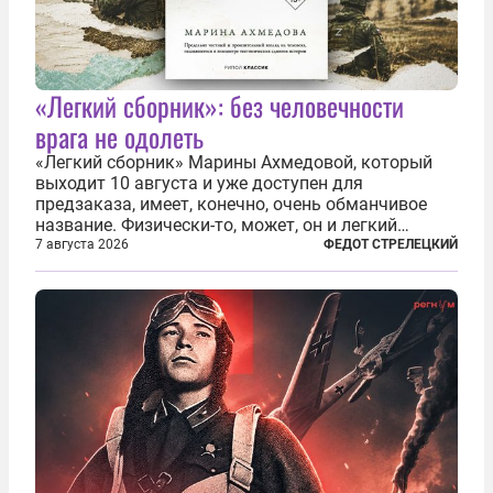
«Легкий сборник»: без человечности
врага не одолеть
«Легкий сборник» Марины Ахмедовой, который
выходит 10 августа и уже доступен для
предзаказа, имеет, конечно, очень обманчивое
название. Физически-то, может, он и легкий
относительно. Но метафизически —
7 августа 2026
ФЕДОТ СТРЕЛЕЦКИЙ
безотносительно тяжелый. Десять рассказов,
каждый из которых напрямую или косвенно (в
основном —...