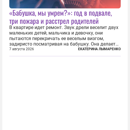
«Бабушка, мы умрем?»: год в подвале,
три пожара и расстрел родителей
В квартире идет ремонт. Звук дрели веселит двух
маленьких детей, мальчика и девочку, они
пытаются перекричать ее веселым визгом,
задиристо посматривая на бабушку. Она делает
им замечание, но внуки чувствуют, что она
7 августа 2026
ЕКАТЕРИНА ЛЫМАРЕНКО
сердится невсерьез. И это правда: дрель, конечно,
сверлит противно, но всё...