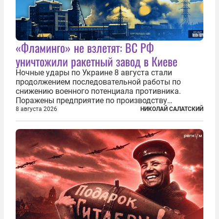
«Фламинго» не взлетят: ВС РФ
уничтожили ракетный завод в Киеве
Ночные удары по Украине 8 августа стали
продолжением последовательной работы по
снижению военного потенциала противника.
Поражены предприятие по производству
крылатых ракет, крупный склад топлива и два
8 августа 2026
НИКОЛАЙ САЛАТСКИЙ
сухогруза с военными грузами. Дополнительно
нанесены удары по объектам в ряде городов. В
Киеве...