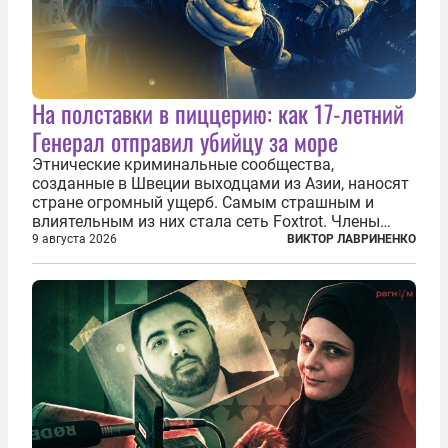
На полставки в пиццерию: как 17-летний
Генерал отправил убийцу за море
Этнические криминальные сообщества,
созданные в Швеции выходцами из Азии, наносят
стране огромный ущерб. Самым страшным и
влиятельным из них стала сеть Foxtrot. Члены
этой сети не только убивают и грабят шведов,
9 августа 2026
ВИКТОР ЛАВРИНЕНКО
подсаживают их на наркотики, но и совершают
нечто еще даже более страшное — массово...