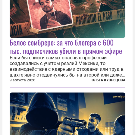
Белое сомбреро: за что блогера с 600
тыс. подписчиков убили в прямом эфире
Если бы списки самых опасных профессий
создавались с учетом реалий Мексики, то
взаимодействие с ядерными отходами или труд в
шахте явно отодвинулись бы на второй или даже
третий план. А вот блогерам, журналистам и
9 августа 2026
ОЛЬГА КУЗНЕЦОВА
музыкантам пришлось бы выйти вперед. В
Кульякане, столице штата Синалоа, прямо во...