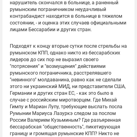
нарушитель скончался в больнице, а раненный
румынским пограничником неудачливый
контрабандист находится в больнице в тяжелом
состоянии, - и оценка этих случаев официальными
лицами Бессарабии и других стран.
Подходят к концу вторые сутки после стрельбы на
румынском КПП, однако никто из бессарабских
лидеров до сих пор не выразил своего
"потрясения" и "возмущения" действиями
румынского пограничника, расстрелявшего
"невинного" молдаванина, равно как не сделали
этого ни украинский МИД, ни представители США,
Германии и других стран ЕС, - как это было в
случае с российским миротворцем. Где
Михай
Гимпу
и
Мариан Лупу
, требующие выслать посла
Румынии
Мариуса Лазуркэ
следом за послом
России
Валерием Кузьминым
? Где разъяренная
бессарабская "общественность", пикетирующая
границу и громящая румынские КПП? Никто не