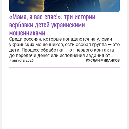
«Мама, я вас спас!»: три истории
вербовки детей украинскими
мошенниками
Среди россиян, которые попадаются на уловки
украинских мошенников, есть особая группа — это
дети. Процесс обработки — от первого контакта
до передачи денег или исполнения задания от
кураторов может занять от двух часов до
7 августа 2026
РУСЛАН МИКАИЛОВ
нескольких месяцев. Детей превращают в
послушных исполнителей, которые...