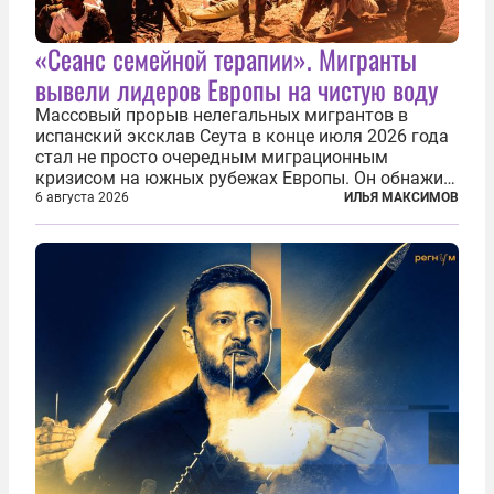
«Сеанс семейной терапии». Мигранты
вывели лидеров Европы на чистую воду
Массовый прорыв нелегальных мигрантов в
испанский эксклав Сеута в конце июля 2026 года
стал не просто очередным миграционным
кризисом на южных рубежах Европы. Он обнажил
фундаментальный раскол внутри Евросоюза,
6 августа 2026
ИЛЬЯ МАКСИМОВ
продемонстрировав, что десятилетиями
выстраивавшаяся миграционная политика ЕС
зашла в...