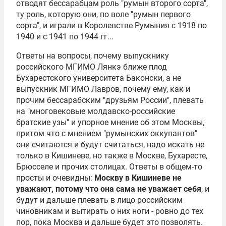
отводят бессарабцам роль "румын второго сорта",
ту роль, которую они, по воле "румын первого
сорта", и играли в Королевстве Румыния с 1918 по
1940 и с 1941 по 1944 гг...
Ответы на вопросы, почему выпускнику
российского МГИМО Лянкэ ближе плод
Бухарестского университета Баконски, а не
выпускник МГИМО
Лавров
, почему ему, как и
прочим бессарабским "друзьям России", плевать
на "многовековые молдавско-российские
братские узы" и упорное мнение об этом Москвы,
притом что с мнением "румынских оккупантов"
они считаются и будут считаться, надо искать не
только в Кишиневе, но также в Москве, Бухаресте,
Брюсселе и прочих столицах. Ответы в общем-то
просты и очевидны:
Москву в Кишиневе не
уважают, потому что она сама не уважает себя
, и
будут и дальше плевать в лицо российским
чиновникам и вытирать о них ноги - ровно до тех
пор, пока Москва и дальше будет это позволять.