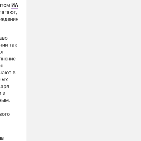
ентом
ИА
лагают,
ождения
аво
нии так
рт
олнение
он
чают в
ных
варя
и и
ным.
вого
ыв