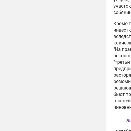
участок
собянин
Кроме т
инвестк
вследст
какие-л
"На пра
реконст
"третьи
предпри
расторж
резюмир
решающе
бьют тр
властей
чиновни
Вс