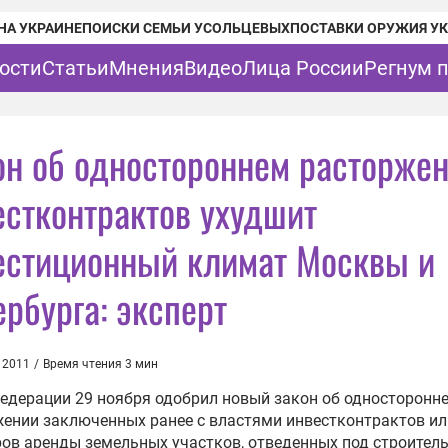
НА УКРАИНЕ
ПОИСКИ СЕМЬИ УСОЛЬЦЕВЫХ
ПОСТАВКИ ОРУЖИЯ У
ости
Статьи
Мнения
Видео
Лица России
Регнум 
он об одностороннем расторже
естконтрактов ухудшит
естиционный климат Москвы и
ербурга: эксперт
 2011
/
Время чтения 3 мин
едерации 29 ноября одобрил новый закон об односторонн
ении заключенных ранее с властями инвестконтрактов ил
ов аренды земельных участков, отведенных под строитель