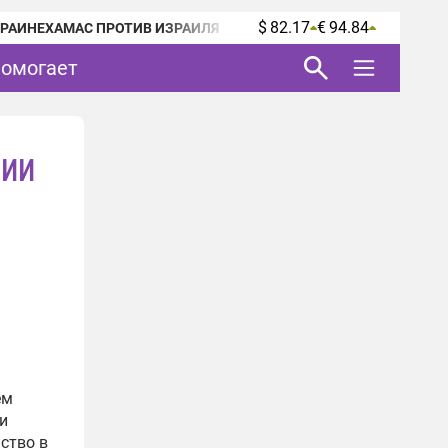
$ 82.17
€ 94.84
КРАИНЕ
ХАМАС ПРОТИВ ИЗРАИЛЯ
помогает
нии
ем
и
ство в