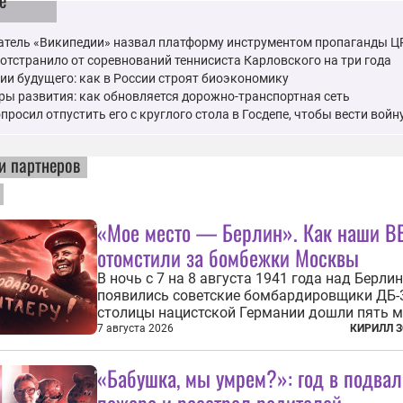
е
атель «Википедии» назвал платформу инструментом пропаганды Ц
тстранило от соревнований теннисиста Карловского на три года
ии будущего: как в России строят биоэкономику
ы развития: как обновляется дорожно-транспортная сеть
просил отпустить его с круглого стола в Госдепе, чтобы вести войн
и партнеров
«Мое место — Берлин». Как наши В
отомстили за бомбежки Москвы
В ночь с 7 на 8 августа 1941 года над Берли
появились советские бомбардировщики ДБ-3
столицы нацистской Германии дошли пять 
морской авиации Балтийского флота. Они с
7 августа 2026
КИРИЛЛ 
бомбы на город, который в тот момент жил 
полной уверенности, что война идет где-то 
«Бабушка, мы умрем?»: год в подвал
на востоке, Красная...