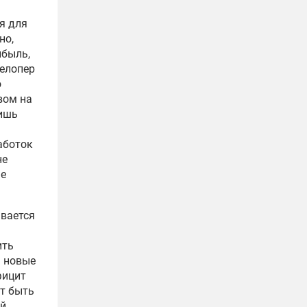
я для
но,
ибыль,
велопер
о
вом на
лишь
аботок
не
не
ывается
ить
а новые
фицит
ет быть
ый