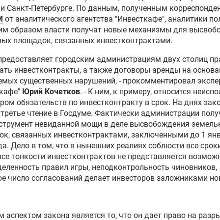
и Санкт-Петербурге. По данным, полученным корреспонд
M
от аналитического агентства "Инвесткафе", аналитики по
ким образом власти получат новые механизмы для высвоб
ых площадок, связанных инвестконтрактами.
предоставляет городским администрациям двух столиц пр
ать инвестконтракты, а также договоры аренды на основа
мых существенных нарушений, - прокомментировал экспе
ткафе"
Юрий Кочетков
. - К ним, к примеру, относится неисп
ром обязательств по инвестконтракту в срок. На днях зак
третье чтение в Госдуме. Фактически администрации полу
нструмент невиданной мощи в деле высвобождения земель
к, связанных инвестконтрактами, заключенными до 1 ян
да. Дело в том, что в нынешних реалиях соблюсти все срок
все тонкости инвестконтрактов не представляется возмож
еленность правил игры, неподконтрольность чиновников,
е число согласований делает инвесторов заложниками но
.
 аспектом закона является то, что он дает право на разр