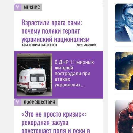
мнение
Взрастили врага сами:
почему поляки терпят
украинский национализм
АНАТОЛИЙ САВЕНКО
все мнения
В ДНР 11 мирных
жителей
пострадали при
атаках
украинских
дронов
происшествия
«Это не просто кризис»:
рекордная засуха
опустошает поля и реки в