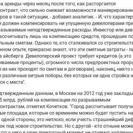
а аренды через месяц после того, как расторгается
онтракт, что сильно снижает возможности маневрировани
ров в такой ситуации, - добавил аналитик. - И, что характер
е должен компенсировать ни упущенную девелоперами пр
называемые неподтвержденные расходы. Инвестор или де
ассчитывать лишь на компенсацию средств, прошедших п
ьным сметам. Однако те, кто сталкивался со строительст
нном опыте, прекрасно знают, что эти сметные затраты - 
 айсберга. Девелоперский проект требует кредитов (а это
ваемые проценты), огромного числа предпроектных прор
се из них проходят по сметам и договорам), наконец, никто 
 различные хитрые поборы, без которых ни одна стройка 
ся с места".
дтвержденным данным, в Москве на 2012 год уже заклад
5 млрд. рублей на компенсации по разрываемым
онтрактам, отметил Кочетков. "Город рассчитывает получ
ые площади, которые со временем можно будет пустить н
С одной стороны, это неплохо, если учесть страшнейший де
к под новое строительство. Но с другой - кто отныне мож
 что у него в один прекрасный момент не отнимут купленн