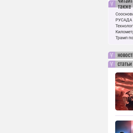
читайт
также
Сооснов
РУСАДА о
Технолог
Километр
Трамп по
новост
статьи