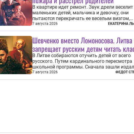
пожара и расстрел родителей
В квартире идет ремонт. Звук дрели веселит
маленьких детей, мальчика и девочку, они
пытаются перекричать ее веселым визгом,
задиристо посматривая на бабушку. Она де
7 августа 2026
ЕКАТЕРИНА Л
замечание, но внуки чувствуют, что она сер
невсерьез. И это правда: дрель, конечно, св
Шевченко вместо Ломоносова. Литва
противно, но всё...
запрещает русским детям читать кла
В Литве собираются отучить детей от всего
русского. Путем кардинального пересмотра
школьной программы. Сначала зашли издал
Михаила Васильевича Ломоносова. Глава
7 августа 2026
ФЕДОТ СТ
правительства Литвы Миндаугас Синкявич
предложил исключить его тексты из програ
общего образования. Мотивировал он это тем,