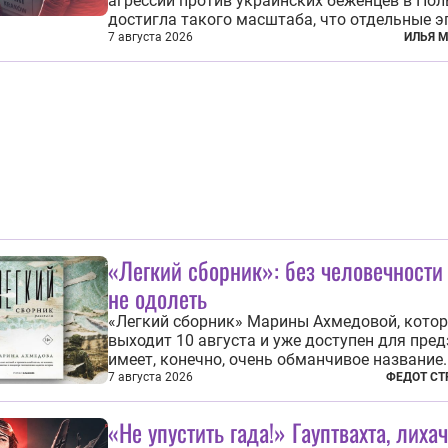
агрессии против украинских беженцев в По
достигла такого масштаба, что отдельные 
уже давно не выглядят случайными. Поляки,
7 августа 2026
ИЛЬЯ 
по происходящему, буквально теряют рассуд
ненависти к украинским беженцам, и кажды
случай по-своему...
«Легкий сборник»: без человечности
не одолеть
«Легкий сборник» Марины Ахмедовой, кото
выходит 10 августа и уже доступен для пред
имеет, конечно, очень обманчивое название.
Физически-то, может, он и легкий относитель
7 августа 2026
ФЕДОТ СТ
метафизически — безотносительно тяжелый.
рассказов, каждый из которых напрямую ил
«Не упустить гада!» Гауптвахта, лиха
косвенно (в основном —...