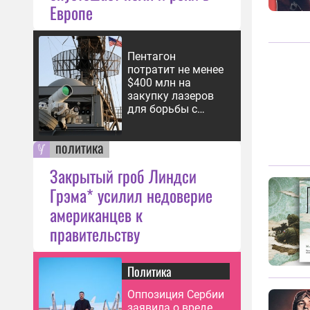
Европе
Пентагон
потратит не менее
$400 млн на
закупку лазеров
для борьбы с
дронами
политика
Закрытый гроб Линдси
Грэма* усилил недоверие
американцев к
правительству
Политика
Оппозиция Сербии
заявила о вреде