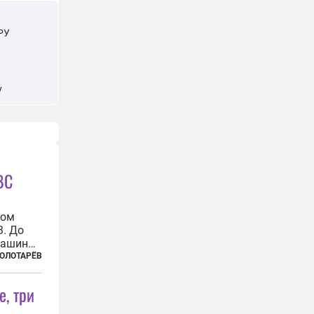
РУ
у
ВС
ном
. До
машин
бросили
ЗОЛОТАРЁВ
в
далеко
е, три