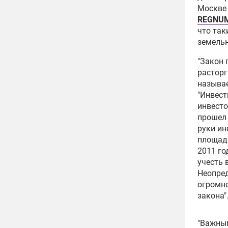
Москве 
REGNU
что та
земельн
"Закон 
расторг
называе
"Инвес
инвесто
прошел 
руки и
площадо
2011 го
учесть 
Неопред
огромно
закона"
"Важным