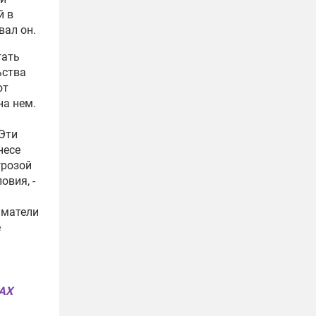
й в
вал он.
гать
ьства
ют
на нем.
 Эти
несе
грозой
овия, -
иматели
е
MAX