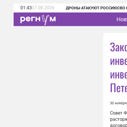
01:43
07.08.2026
ДРОНЫ АТАКУЮТ РОССИЮ
СВО 
Нов
Зак
инв
инв
Пет
30 ноября
Совет Ф
расторж
договор