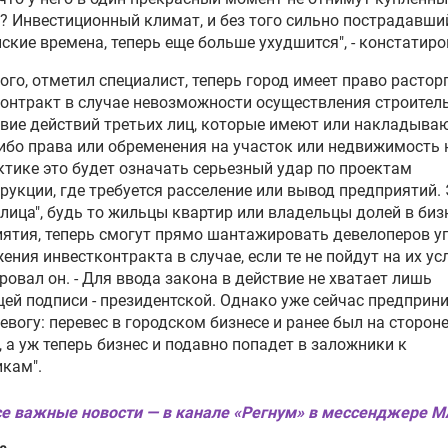
? Инвестиционный климат, и без того сильно пострадавши
ские времена, теперь еще больше ухудшится", - констатиро
ого, отметил специалист, теперь город имеет право растор
онтракт в случае невозможности осуществления строител
вие действий третьих лиц, которые имеют или накладыва
ибо права или обременения на участок или недвижимость 
ктике это будет означать серьезный удар по проектам
рукции, где требуется расселение или вывод предприятий.
 лица", будь то жильцы квартир или владельцы долей в биз
ятия, теперь смогут прямо шантажировать девелоперов у
ения инвестконтракта в случае, если те не пойдут на их усл
овал он. - Для ввода закона в действие не хватает лишь
й подписи - президентской. Однако уже сейчас предприн
евогу: перевес в городском бизнесе и ранее был на сторон
, а уж теперь бизнес и подавно попадет в заложники к
кам".
е важные новости — в канале «Регнум» в мессенджере 