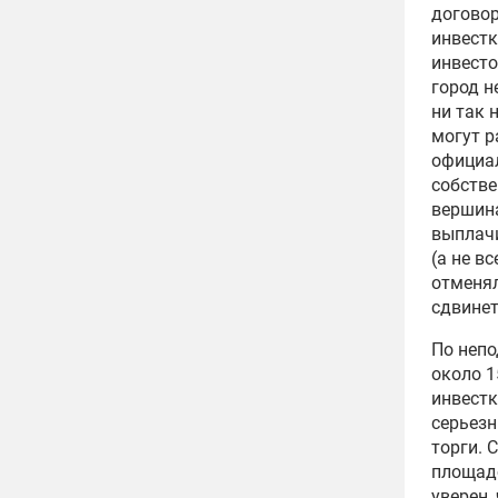
договор
инвестк
инвесто
город н
ни так 
могут р
официал
собстве
вершина
выплачи
(а не в
отменял
сдвинет
По непо
около 1
инвестк
серьезн
торги. 
площадо
уверен,