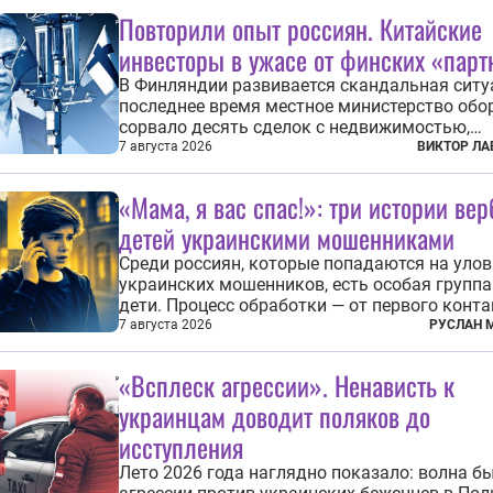
Повторили опыт россиян. Китайские
инвесторы в ужасе от финских «парт
В Финляндии развивается скандальная ситу
последнее время местное министерство обо
сорвало десять сделок с недвижимостью,
заключенных местными фирмами с китайс
7 августа 2026
ВИКТОР ЛА
капиталом. Чиновники заявили, что они мог
заключаться с целью создания в Финлянди
«Мама, я вас спас!»: три истории ве
шпионской сети, чтобы следить за...
детей украинскими мошенниками
Среди россиян, которые попадаются на уло
украинских мошенников, есть особая группа
дети. Процесс обработки — от первого конта
передачи денег или исполнения задания от
7 августа 2026
РУСЛАН 
кураторов может занять от двух часов до
нескольких месяцев. Детей превращают в
«Всплеск агрессии». Ненависть к
послушных исполнителей, которые...
украинцам доводит поляков до
исступления
Лето 2026 года наглядно показало: волна б