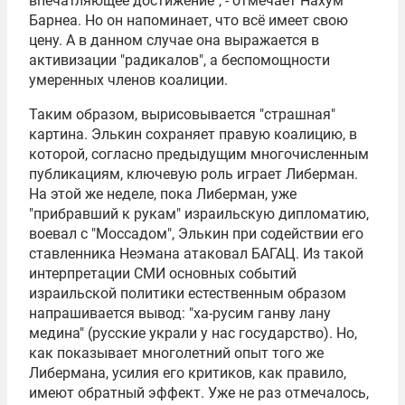
впечатляющее достижение", - отмечает Нахум
Барнеа. Но он напоминает, что всё имеет свою
цену. А в данном случае она выражается в
активизации "радикалов", а беспомощности
умеренных членов коалиции.
Таким образом, вырисовывается "страшная"
картина. Элькин сохраняет правую коалицию, в
которой, согласно предыдущим многочисленным
публикациям, ключевую роль играет Либерман.
На этой же неделе, пока Либерман, уже
"прибравший к рукам" израильскую дипломатию,
воевал с "
Моссадом
", Элькин при содействии его
ставленника Неэмана атаковал БАГАЦ. Из такой
интерпретации СМИ основных событий
израильской политики естественным образом
напрашивается вывод: "ха-русим ганву лану
медина" (русские украли у нас государство). Но,
как показывает многолетний опыт того же
Либермана, усилия его критиков, как правило,
имеют обратный эффект. Уже не раз отмечалось,