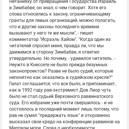
Нетанияху от превращения Государства Израиль
в Зимбабве, он знал, о чем говорит. Хотя его
слова относились к закону, ограничивающему
гранты для левых организаций, можно полагать,
что и другие законы последнего времени
вызывают у него те же мысли", - пишет
комментатор "Исраэль Хайом". "Когда один из
читателей спросил меня, правда ли, что мы
движемся в сторону Зимбабве, я ответил
утвердительно. Но почему, - удивился читатель. -
Неужто в Кнессете не было прежде безумных
законопроектов? Разве не было судей, которые
непонятно как оказались в судейском кресле?"
Гилат соглашается, что все было, и припоминает,
как в 1992 году рав-экстремист Дов Лиор чуть
было не стал судьей Верховного раввинатского
суда. Его избрание уже почти свершилось - и не
состоялось в последний момент лишь потому, что
рав не сумел "придержать язык" и откровенно
высказал свое кредо на конференции раввинов на
Мертвом море. Слова о необходимости