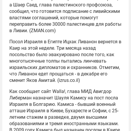
а Шаер Саед, глава палестинского профсоюза,
сообщил, что готовится подписание с ливийскими
властями соглашений, которые помогут
переправить более 30000 палестинцев для работы
в Ливии. (ZMAN.com)
Посол Израиля в Египте Ицхак Ливанон вернется в
Каир на этой неделе. Три месяца назад
посольство было эвакуировано после того, как
многотысячные толпы пытались линчевать
израильских дипломатов и охранников. Отметим,
что Ливанон едет прощаться - в декабре его
сменит Яков Амитай. (izrus.co.il)
Как сообщает сайт Walla!, глава МИД
Авигдор
Либерман
назначит Шауля Камису на пост посла
Израиля в Болгарию. Камиса - бывший военный
атташе Израиля в Киеве, Бухаресте и Софии, с 25-
летним стажем в разведке, двумя высшими
образованиями и тремя иностранными языками.
В 2009 году Камиса был назначен послом в Каире,