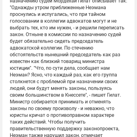
назначению судей Мордехай Гилат описывает так:
"Однажды утром приближенные Неэмана
проснулись и испугались, что при тайном
голосовании в коллегии адвокатов могут и не
выбрать тех, кто им нужен, - и решили переписать
закон. Отныне в комиссии по назначению судей
будет обязательно сидеть председатель
адвокатской коллегии. По стечению
обстоятельств нынешний председатель как раз
известен как близкий товарищ министра
юстиции". "Что, по сути дела, сообщает нам
Неэман? Ясно, что каждый раз, как его группа
столкнется с проблемой при назначении своих
людей, они будут менять законы, пользуясь
своим большинством в Кнессете", - пишет Гилат.
Министр собирается принимать и отменять
законы по своему произволу - и неважно, что
юристы кричат о противоправном характере
таких действий. Чтобы получить
правительственную поддержку законопроекта,
Неэман также нарушил закон, отмечает