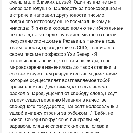
очень мало близких друзей. Один из них не смог
более равнодушно наблюдать за происходящеим
в стране и направил другу юности письмо,
подобного которому он не посылал никому и
никогда: "Я знаю и хорошо помню те либеральные
ценности, на которых ты воспитывался в своем
иерусалимском доме в Рехавии, а также в годы
твоей юности, проведенные в США, - написал в
своем письме профессор Узи Белер. - Я
отказываюсь верить, что твои взгляды, твое
мировоззрение изменилось до такой степени, и
соответствуют тем разрушительным действиям,
которые осуществляет возглавляемое тобой
правительство. Действиям, которые вносят
раскол в народ, ущемляют свободу слова, несут
угрозу существованию Израиля в качестве
свободного государства, наносят колоссальный
ущерб имиджу страны за рубежом..." "Биби, не
бойся. Собери вокруг себя либеральные,
здравомыслящие сионистские силы слева и
справа и выйди на защиту израильской