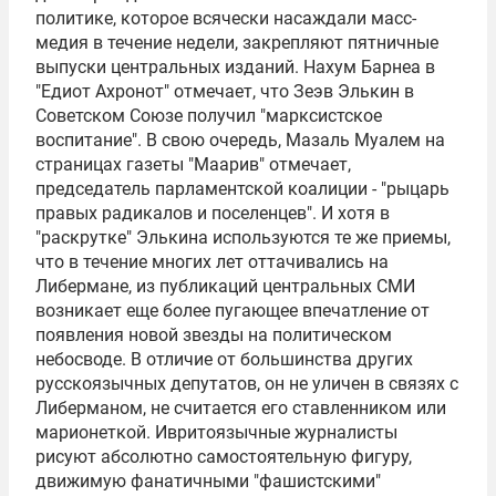
политике, которое всячески насаждали масс-
медия в течение недели, закрепляют пятничные
выпуски центральных изданий. Нахум Барнеа в
"Едиот Ахронот" отмечает, что Зеэв Элькин в
Советском Союзе получил "марксистское
воспитание". В свою очередь, Мазаль Муалем на
страницах газеты "Маарив" отмечает,
председатель парламентской коалиции - "рыцарь
правых радикалов и поселенцев". И хотя в
"раскрутке" Элькина используются те же приемы,
что в течение многих лет оттачивались на
Либермане, из публикаций центральных СМИ
возникает еще более пугающее впечатление от
появления новой звезды на политическом
небосводе. В отличие от большинства других
русскоязычных депутатов, он не уличен в связях с
Либерманом, не считается его ставленником или
марионеткой. Ивритоязычные журналисты
рисуют абсолютно самостоятельную фигуру,
движимую фанатичными "фашистскими"