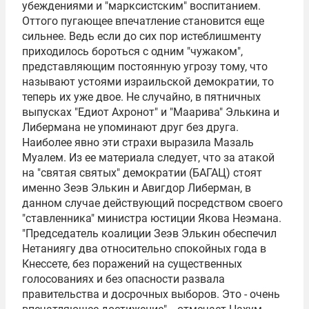
убеждениями и "марксистским" воспитанием.
Оттого пугающее впечатление становится еще
сильнее. Ведь если до сих пор истеблишменту
приходилось бороться с одним "чужаком",
представляющим постоянную угрозу тому, что
называют устоями израильской демократии, то
теперь их уже двое. Не случайно, в пятничных
выпусках "Едиот Ахронот" и "Маарива" Элькина и
Либермана не упоминают друг без друга.
Наиболее явно эти страхи выразила Мазаль
Муалем. Из ее материала следует, что за атакой
на "святая святых" демократии (БАГАЦ) стоят
именно Зеэв Элькин и Авигдор Либерман, в
данном случае действующий посредством своего
"ставленника" министра юстиции Якова Неэмана.
"Председатель коалиции Зеэв Элькин обеспечил
Нетаниягу два относительно спокойных года в
Кнессете, без поражений на существенных
голосованиях и без опасности развала
правительства и досрочных выборов. Это - очень