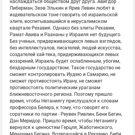
наслаждаться обществом друг друга. Авигдор
Либерман, Зеэв Элькин и Ярив Левин любят в
издевательском тоне говорить об израильской
элите, воспитывавшейся в иерусалимском
квартале Рехавия. Однако без элиты Рехавии,
Рамат-Авива и Раананы у Израиля нет будущего.
Без ученых, придерживающихся левых взглядов,
без интеллектуалов, писателей, людей искусства,
создателей хай-тека, придерживающихся левых
воззрений, Израиль будет ослабленным, убогим,
бездарным государством. Такое государство не
сможет контролировать Иудею и Самарию, не
сможет противостоять Ирану, не сможет
противостоять политическим ураганам
ближневосточного региона. Поэтому пришло
время, чтобы Нетаниягу прислушался к словам
профессора Белера, к тому, что говорят его
соратники по партии -
Реувен Ривлин
, Бени Бегин,
Дан Меридор. Пришло время, чтобы Нетаниягу
вернулся к ценностям Герцля, Жаботинского,
Менахема Бегина. Возвращайся в Рехавию, Биби.