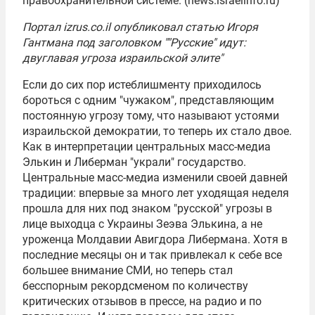
правоохранительной системе. (news.israelinfo.ru)
Портал izrus.co.il опубликовал статью Игоря
Гантмана под заголовком ""Русские" идут:
двуглавая угроза израильской элите"
Если до сих пор истеблишменту приходилось
бороться с одним "чужаком", представляющим
постоянную угрозу тому, что называют устоями
израильской демократии, то теперь их стало двое.
Как в интерпретации центральных масс-медиа
Элькин и Либерман "украли" государство.
Центральные масс-медиа изменили своей давней
традиции: впервые за много лет уходящая неделя
прошла для них под знаком "русской" угрозы в
лице выходца с Украины Зеэва Элькина, а не
уроженца Молдавии Авигдора Либермана. Хотя в
последние месяцы он и так привлекал к себе все
большее внимание СМИ, но теперь стал
бесспорным рекордсменом по количеству
критических отзывов в прессе, на радио и по