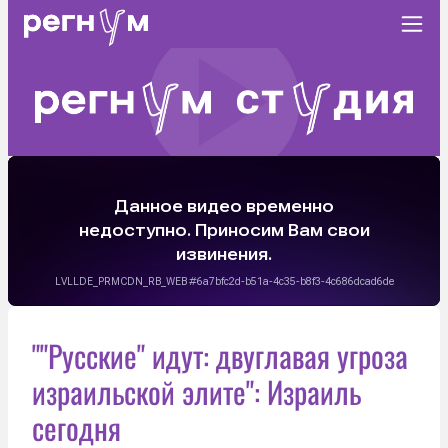
""Русские" идут: двуглавая угроза
израильской элите": Израиль
сегодня