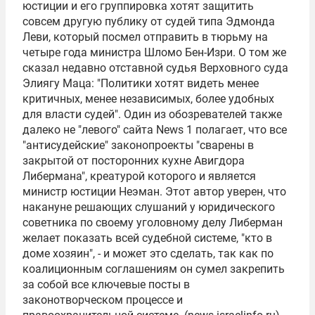
юстиции и его группировка хотят защитить
совсем другую публику от судей типа Эдмонда
Леви, который посмел отправить в тюрьму на
четыре года министра Шломо Бен-Изри. О том же
сказал недавно отставной судья Верховного суда
Элиягу Маца: "Политики хотят видеть менее
критичных, менее независимых, более удобных
для власти судей". Один из обозревателей также
далеко не "левого" сайта News 1 полагает, что все
"антисудейские" законопроекты "сварены в
закрытой от посторонних кухне Авигдора
Либермана", креатурой которого и является
министр юстиции Неэман. Этот автор уверен, что
накануне решающих слушаний у юридического
советника по своему уголовному делу Либерман
желает показать всей судебной системе, "кто в
доме хозяин", - и может это сделать, так как по
коалиционным соглашениям он сумел закрепить
за собой все ключевые посты в
законотворческом процессе и