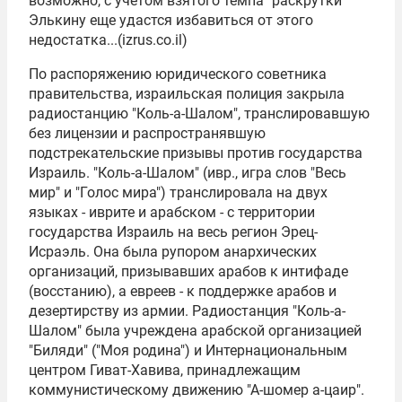
возможно, с учетом взятого темпа "раскрутки"
Элькину еще удастся избавиться от этого
недостатка...(izrus.co.il)
По распоряжению юридического советника
правительства, израильская полиция закрыла
радиостанцию "Коль-а-Шалом", транслировавшую
без лицензии и распространявшую
подстрекательские призывы против государства
Израиль. "Коль-а-Шалом" (ивр., игра слов "Весь
мир" и "Голос мира") транслировала на двух
языках - иврите и арабском - с территории
государства Израиль на весь регион Эрец-
Исраэль. Она была рупором анархических
организаций, призывавших арабов к интифаде
(восстанию), а евреев - к поддержке арабов и
дезертирству из армии. Радиостанция "Коль-а-
Шалом" была учреждена арабской организацией
"Биляди" ("Моя родина") и Интернациональным
центром Гиват-Хавива, принадлежащим
коммунистическому движению "А-шомер а-цаир".