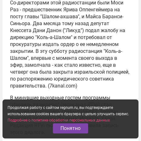
Со-директорами этой радиостанции были Моси
Раз - предшественник Ярива Оппенгеймера на
посту главы "Шалом-ахшава", и Майса Баранси-
Синьора. Два месяца тому назад депутат
Кнессета Дани Данон ("Ликуд") подал жалобу на
дирекцию "Коль-а-Шалом" и потребовал от
прокуратуры издать ордер о ее немедленном
закрытии. В эту субботу радиостанция "Коль-а-
Шалом", впервые с момента своего выхода в
эфир, замолчала - как стало известно, еще в
четверг она была закрыта израильской полицией,
по распоряжению юридического советника
правительства. (7kanal.com)
В минувшие выходные гостем программы
"Израиль за неделю" (телеканал
RTVi
) стал
Продолжая работу с сайтом regnum.ru, вы подтверждаете
бывший заместитель главы
ШАБАКа
, депутат
использование cookies вашего браузера с целью улучшить сервис.
Кнессета от партии "
Кадима
" Исраэль Хасон.
Подробнее о политике обработки персональных данных
Редакция RTVi любезно предоставила запись
Понятно
этого диалога.