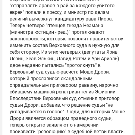
"отправлять арабов в рай за каждого убитого
еврея" попали в прессу, и министр по делам
религий вычеркнул кандидатуру рава Лиора.
Теперь четверо "птенцов гнезда Неэмана
(министра юстиции - ред.)" проталкивают
законопроекты, которые позволят правительству
изменить состав Верховного суда в нужную для
себя сторону. Из этих четверых (депутаты Ярив
Левин, Зеэв Элькин, Давид Ротем и
Ури Ариэль
)
двое недавно пытались "протолкнуть" в
Верховный суд судью-расиста Моше Дрори,
который прославился скандальным
оправдательным приговором раввину, нарочно
сбившему машиной репатриантку из Эфиопии.
Впоследствии Верховный суд отменил приговор
судьи Дрори, добавив, что решение судьи "не
укладывается в голове". Люди, для которых Моше
Дрори является образцом праведного судьи,
теперь открыто заявляют о намерении
произвести "революцию" в судебной ветви власти.