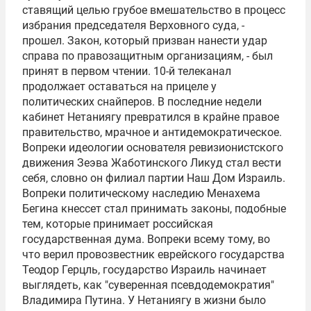
ставящий целью грубое вмешательство в процесс
избрания председателя Верховного суда, -
прошел. Закон, который призван нанести удар
справа по правозащитным организациям, - был
принят в первом чтении. 10-й телеканал
продолжает оставаться на прицеле у
политических снайперов. В последние недели
кабинет Нетаниягу превратился в крайне правое
правительство, мрачное и антидемократическое.
Вопреки идеологии основателя ревизионистского
движения Зеэва Жаботинского
Ликуд
стал вести
себя, словно он филиал партии Наш Дом Израиль.
Вопреки политическому наследию Менахема
Бегина кнессет стал принимать законы, подобные
тем, которые принимает российская
государственная дума. Вопреки всему тому, во
что верил провозвестник еврейского государства
Теодор Герцль
, государство Израиль начинает
выглядеть, как "суверенная псевдодемократия"
Владимира Путина
. У Нетаниягу в жизни было