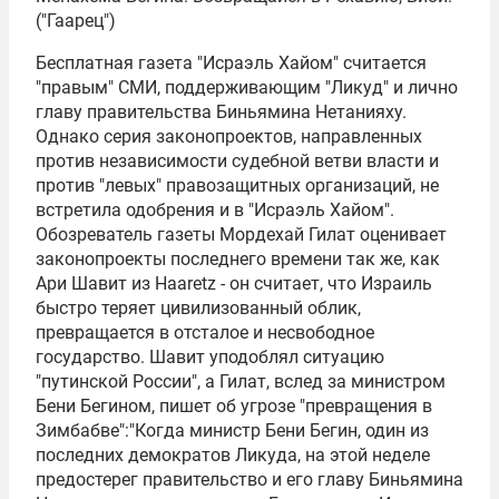
("Гаарец")
Бесплатная газета "Исраэль Хайом" считается
"правым" СМИ, поддерживающим "Ликуд" и лично
главу правительства Биньямина Нетанияху.
Однако серия законопроектов, направленных
против независимости судебной ветви власти и
против "левых" правозащитных организаций, не
встретила одобрения и в "Исраэль Хайом".
Обозреватель газеты Мордехай Гилат оценивает
законопроекты последнего времени так же, как
Ари Шавит из Haaretz - он считает, что Израиль
быстро теряет цивилизованный облик,
превращается в отсталое и несвободное
государство. Шавит уподоблял ситуацию
"путинской России", а Гилат, вслед за министром
Бени Бегином, пишет об угрозе "превращения в
Зимбабве":"Когда министр Бени Бегин, один из
последних демократов Ликуда, на этой неделе
предостерег правительство и его главу Биньямина