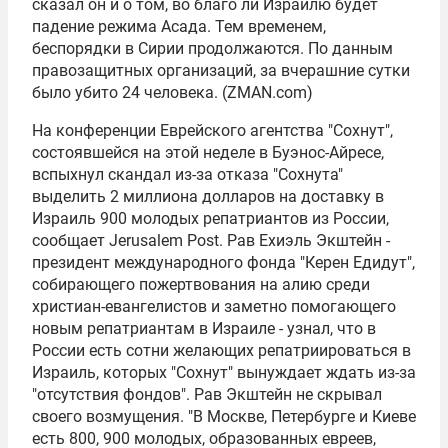
сказал он и о том, во благо ли Израилю будет
падение режима Асада. Тем временем,
беспорядки в Сирии продолжаются. По данным
правозащитных организаций, за вчерашние сутки
было убито 24 человека. (ZMAN.com)
На конференции Еврейского агентства "Сохнут",
состоявшейся на этой неделе в Буэнос-Айресе,
вспыхнул скандал из-за отказа "Сохнута"
выделить 2 миллиона долларов на доставку в
Израиль 900 молодых репатриантов из России,
сообщает Jerusalem Post. Рав Ехиэль Экштейн -
президент международного фонда "Керен Едидут",
собирающего пожертвования на алию среди
христиан-евангелистов и заметно помогающего
новым репатриантам в Израиле - узнал, что в
России есть сотни желающих репатриироваться в
Израиль, которых "Сохнут" вынуждает ждать из-за
"отсутствия фондов". Рав Экштейн не скрывал
своего возмущения. "В Москве, Петербурге и Киеве
есть 800, 900 молодых, образованных евреев,