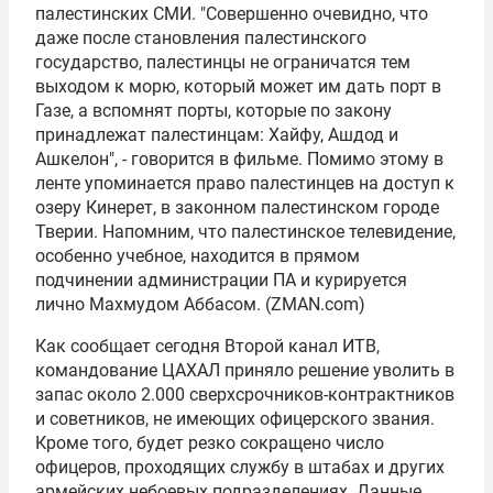
палестинских СМИ. "Совершенно очевидно, что
даже после становления палестинского
государство, палестинцы не ограничатся тем
выходом к морю, который может им дать порт в
Газе, а вспомнят порты, которые по закону
принадлежат палестинцам: Хайфу, Ашдод и
Ашкелон", - говорится в фильме. Помимо этому в
ленте упоминается право палестинцев на доступ к
озеру Кинерет, в законном палестинском городе
Тверии. Напомним, что палестинское телевидение,
особенно учебное, находится в прямом
подчинении администрации ПА и курируется
лично
Махмудом Аббасом
. (ZMAN.com)
Как сообщает сегодня Второй канал ИТВ,
командование
ЦАХАЛ
приняло решение уволить в
запас около 2.000 сверхсрочников-контрактников
и советников, не имеющих офицерского звания.
Кроме того, будет резко сокращено число
офицеров, проходящих службу в штабах и других
армейских небоевых подразделениях. Данные