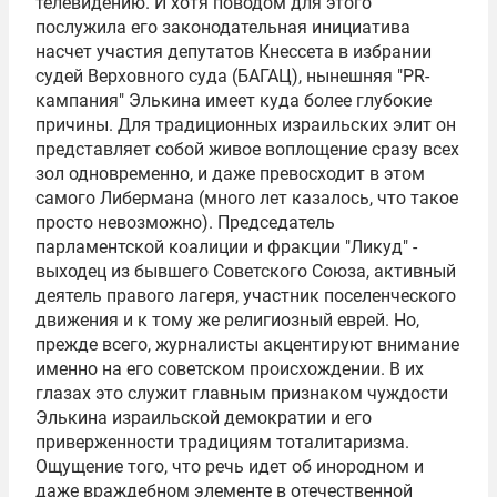
телевидению. И хотя поводом для этого
послужила его законодательная инициатива
насчет участия депутатов Кнессета в избрании
судей Верховного суда (БАГАЦ), нынешняя "PR-
кампания" Элькина имеет куда более глубокие
причины. Для традиционных израильских элит он
представляет собой живое воплощение сразу всех
зол одновременно, и даже превосходит в этом
самого Либермана (много лет казалось, что такое
просто невозможно). Председатель
парламентской коалиции и фракции "Ликуд" -
выходец из бывшего Советского Союза, активный
деятель правого лагеря, участник поселенческого
движения и к тому же религиозный еврей. Но,
прежде всего, журналисты акцентируют внимание
именно на его советском происхождении. В их
глазах это служит главным признаком чуждости
Элькина израильской демократии и его
приверженности традициям тоталитаризма.
Ощущение того, что речь идет об инородном и
даже враждебном элементе в отечественной