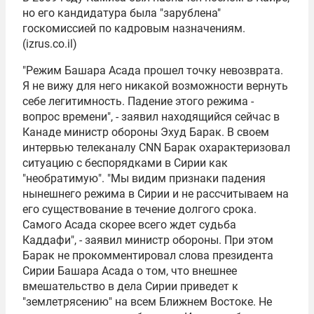
но его кандидатура была "зарублена"
госкомиссией по кадровым назначениям.
(izrus.co.il)
"Режим
Башара Асада
прошел точку невозврата.
Я не вижу для него никакой возможности вернуть
себе легитимность. Падение этого режима -
вопрос времени", - заявил находящийся сейчас в
Канаде министр обороны Эхуд Барак. В своем
интервью телеканалу CNN Барак охарактеризовал
ситуацию с беспорядками в Сирии как
"необратимую". "Мы видим признаки падения
нынешнего режима в Сирии и не рассчитываем на
его существование в течение долгого срока.
Самого Асада скорее всего ждет судьба
Каддафи", - заявил министр обороны. При этом
Барак не прокомментировал слова президента
Сирии Башара Асада о том, что внешнее
вмешательство в дела Сирии приведет к
"землетрясению" на всем Ближнем Востоке. Не