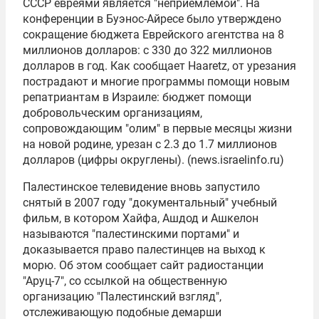
СССР евреями является "неприемлемой". На
конференции в Буэнос-Айресе было утверждено
сокращение бюджета Еврейского агентства на 8
миллионов долларов: с 330 до 322 миллионов
долларов в год. Как сообщает Haaretz, от урезания
пострадают и многие программы помощи новым
репатриантам в Израиле: бюджет помощи
добровольческим организациям,
сопровождающим "олим" в первые месяцы жизни
на новой родине, урезан с 2.3 до 1.7 миллионов
долларов (цифры округлены). (news.israelinfo.ru)
Палестинское телевидение вновь запустило
снятый в 2007 году "документальный" учебный
фильм, в котором Хайфа, Ашдод и Ашкелон
называются "палестинскими портами" и
доказывается право палестинцев на выход к
морю. Об этом сообщает сайт радиостанции
"Аруц-7", со ссылкой на общественную
организацию "Палестинский взгляд",
отслеживающую подобные демарши