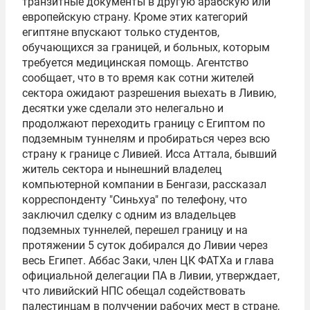
транзитные документы в другую арабскую или
европейскую страну. Кроме этих категорий
египтяне впускают только студентов,
обучающихся за границей, и больных, которым
требуется медицинская помощь. Агентство
сообщает, что в то время как сотни жителей
сектора ожидают разрешения выехать в Ливию,
десятки уже сделали это нелегально и
продолжают переходить границу с Египтом по
подземным туннелям и пробираться через всю
страну к границе с Ливией. Исса Аттала, бывший
житель сектора и нынешний владелец
компьютерной компании в Бенгази, рассказал
корреспонденту "Синьхуа" по телефону, что
заключил сделку с одним из владельцев
подземных туннелей, перешел границу и на
протяжении 5 суток добирался до Ливии через
весь Египет. Аббас Заки, член ЦК ФАТХа и глава
официальной делегации ПА в Ливии, утверждает,
что ливийский НПС обещал содействовать
палестинцам в получении рабочих мест в стране,