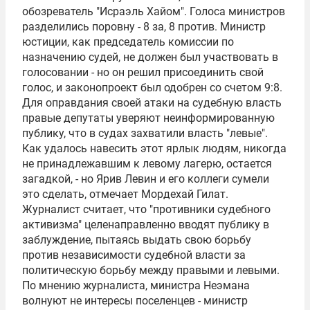
обозреватель "Исраэль Хайом". Голоса министров
разделились поровну - 8 за, 8 против. Министр
юстиции, как председатель комиссии по
назначению судей, не должен был участвовать в
голосовании - но он решил присоединить свой
голос, и законопроект был одобрен со счетом 9:8.
Для оправдания своей атаки на судебную власть
правые депутаты уверяют неинформированную
публику, что в судах захватили власть "левые".
Как удалось навесить этот ярлык людям, никогда
не принадлежавшим к левому лагерю, остается
загадкой, - но Ярив Левин и его коллеги сумели
это сделать, отмечает Мордехай Гилат.
Журналист считает, что "противники судебного
активизма" целенаправленно вводят публику в
заблуждение, пытаясь выдать свою борьбу
против независимости судебной власти за
политическую борьбу между правыми и левыми.
По мнению журналиста, министра Неэмана
волнуют не интересы поселенцев - министр