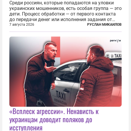
Среди россиян, которые попадаются на уловки
украинских мошенников, есть особая группа — это
дети. Процесс обработки — от первого контакта
до передачи денег или исполнения задания от
кураторов может занять от двух часов до
7 августа 2026
РУСЛАН МИКАИЛОВ
нескольких месяцев. Детей превращают в
послушных исполнителей, которые...
«Всплеск агрессии». Ненависть к
украинцам доводит поляков до
исступления