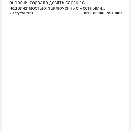
обороны сорвало десять сделок с
недвижимостью, заключенных местными
фирмами с китайским капиталом. Чиновники
7 августа 2026
ВИКТОР ЛАВРИНЕНКО
заявили, что они могли заключаться с целью
создания в Финляндии шпионской сети, чтобы
следить за...