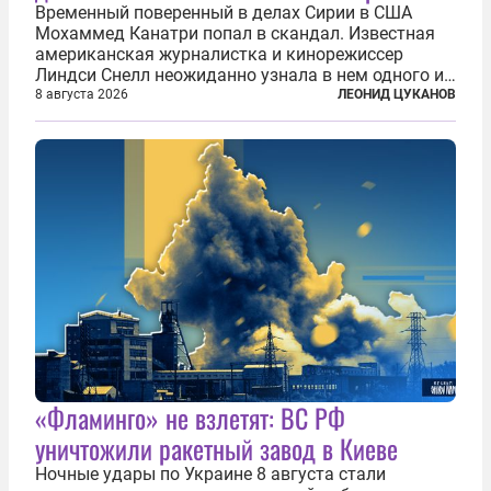
Временный поверенный в делах Сирии в США
Мохаммед Канатри попал в скандал. Известная
американская журналистка и кинорежиссер
Линдси Снелл неожиданно узнала в нем одного из
бандитов, похитивших ее в сирийском Алеппо в
8 августа 2026
ЛЕОНИД ЦУКАНОВ
2016 году. Журналистка убеждена, что Канатри, в
то время известный под подпольным...
«Фламинго» не взлетят: ВС РФ
уничтожили ракетный завод в Киеве
Ночные удары по Украине 8 августа стали