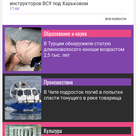
инструкторов ВСУ под Харьковом
17:44
все новости
Образование и наука
В Турции обнаружили статую
длинноволосого юноши возрастом
2,5 тыс. лет
Происшествия
В Чите подросток погиб в попытке
спасти тонущего в реке товарища
Культура