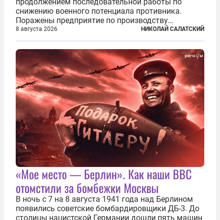
продолжением последовательной работы по
снижению военного потенциала противника.
Поражены предприятие по производству
крылатых ракет, крупный склад топлива и два
8 августа 2026
НИКОЛАЙ САЛАТСКИЙ
сухогруза с военными грузами. Дополнительно
нанесены удары по объектам в ряде городов. В
Киеве...
«Мое место — Берлин». Как наши ВВС
отомстили за бомбежки Москвы
В ночь с 7 на 8 августа 1941 года над Берлином
появились советские бомбардировщики ДБ-3. До
столицы нацистской Германии дошли пять машин