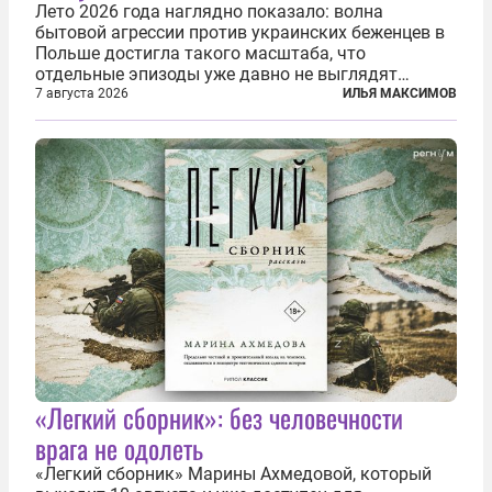
Лето 2026 года наглядно показало: волна
бытовой агрессии против украинских беженцев в
Польше достигла такого масштаба, что
отдельные эпизоды уже давно не выглядят
случайными. Поляки, судя по происходящему,
7 августа 2026
ИЛЬЯ МАКСИМОВ
буквально теряют рассудок от ненависти к
украинским беженцам, и каждый новый случай
по-своему...
«Легкий сборник»: без человечности
врага не одолеть
«Легкий сборник» Марины Ахмедовой, который