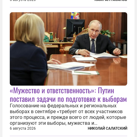
Анкару, договоры об участии турецкой компании
TPAO в разработке нефти иракского Киркука и
«Дороги развития» подтверждают...
«Мужество и ответственность»: Путин
поставил задачи по подготовке к выборам
Голосование на федеральных и региональных
выборах в сентябре «требует от всех участников
этого процесса, и прежде всего от людей, которые
организуют эти выборы, мужества и
ответственного отношения к формированию
6 августа 2026
НИКОЛАЙ САЛАТСКИЙ
власти», — подчеркнул президент Владимир Путин