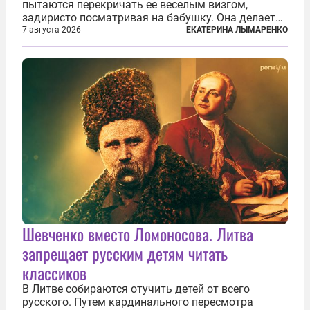
пытаются перекричать ее веселым визгом,
задиристо посматривая на бабушку. Она делает
им замечание, но внуки чувствуют, что она
7 августа 2026
ЕКАТЕРИНА ЛЫМАРЕНКО
сердится невсерьез. И это правда: дрель, конечно,
сверлит противно, но всё...
Шевченко вместо Ломоносова. Литва
запрещает русским детям читать
классиков
В Литве собираются отучить детей от всего
русского. Путем кардинального пересмотра