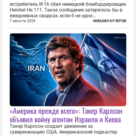
истребитель И-16 сбил немецкий бомбардировщик
Heinkel He 111. Такое сообщение затерялось бы в
ежедневных сводках, если б не одно
обстоятельство. Это был один из первых в
7 августа 2026
МИХАИЛ КУЧЕРОВ
истории отечественной авиации ночных таранов.
У пилота — младшего лейтенанта...
«Америка прежде всего»: Такер Карлсон
объявил войну агентам Израиля и Киева
Такер Карлсон создает движение за
суверенизацию США. Американский подкастер