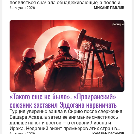
появляться сначала обнадеживающие, а после и
вовсе бравурные заявления про некий «перелом»
6 августа 2026
МИХАИЛ ПАВЛИВ
в войне. Вероятно, в сознании первых лиц
киевского режима и стоящих за ними...
«Такого еще не было». «Проиранский»
союзник заставил Эрдогана нервничать
Турция уверенно зашла в Сирию после свержения
Башара Асада, а затем ее внимание сместилось
дальше на юг и восток — в сторону Ливана и
Ирака. Недавний визит премьеров этих стран в
6 августа 2026
КАМРАН ГАСАНОВ