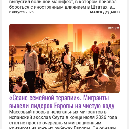
выпустил большой манифест, в котором призвал
бороться с иностранным влиянием в Штатах, в
первую очередь имея в виду Израиль. А также
6 августа 2026
МАЛЕК ДУДАКОВ
прекратить заморские войны, выплатить
репарации Ирану, остановить прием мигрантов...
«Сеанс семейной терапии». Мигранты
вывели лидеров Европы на чистую воду
Массовый прорыв нелегальных мигрантов в
испанский эксклав Сеута в конце июля 2026 года
стал не просто очередным миграционным
кризисом на южных рубежах Европы. Он обнажил