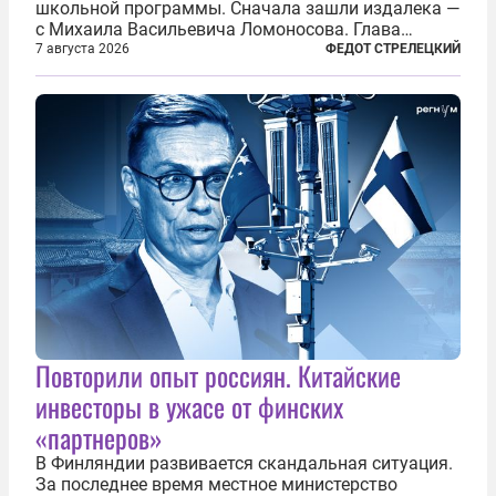
школьной программы. Сначала зашли издалека —
с Михаила Васильевича Ломоносова. Глава
правительства Литвы Миндаугас Синкявичюс
7 августа 2026
ФЕДОТ СТРЕЛЕЦКИЙ
предложил исключить его тексты из программ
общего образования. Мотивировал он это тем,
что...
Повторили опыт россиян. Китайские
инвесторы в ужасе от финских
«партнеров»
В Финляндии развивается скандальная ситуация.
За последнее время местное министерство