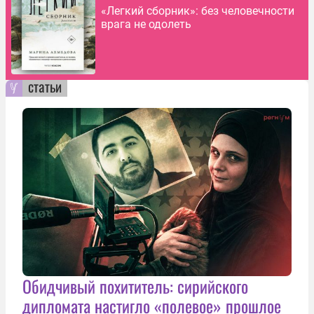
«Легкий сборник»: без человечности
врага не одолеть
статьи
Обидчивый похититель: сирийского
дипломата настигло «полевое» прошлое