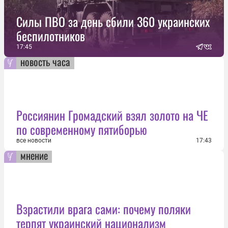
Силы ПВО за день сбили 360 украинских
беспилотников
17:45
новость часа
Россиянин Громадский взял золото на ЧЕ
по современному пятиборью
все новости
17:43
мнение
Взрастили врага сами: почему поляки
терпят украинский национализм