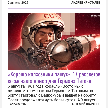
нефтеперерабатывающие предприятия России. В
6 августа 2026
АНДРЕЙ ХРУСТАЛЕВ
скором времени оказалось, что в «эту игру можно
играть вдвоем» — российские дроны только за...
«Хорошо колхозники пашут». 17 рассветов
космонавта номер два Германа Титова
6 августа 1961 года корабль «Восток-2» с
летчиком-космонавтом Германом Титовым на
борту стартовал с Байконура и вышел на орбиту.
Полет продолжался чуть более суток. А 9 августа
второй человек в космосе получил звезду Героя
6 августа 2026
АРТЕМИЙ ШАРАПОВ