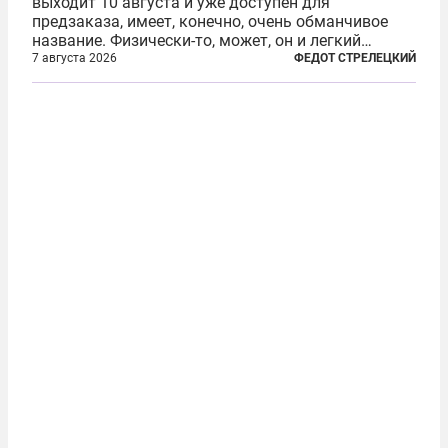
выходит 10 августа и уже доступен для
предзаказа, имеет, конечно, очень обманчивое
название. Физически-то, может, он и легкий
относительно. Но метафизически —
7 августа 2026
ФЕДОТ СТРЕЛЕЦКИЙ
безотносительно тяжелый. Десять рассказов,
каждый из которых напрямую или косвенно (в
основном —...