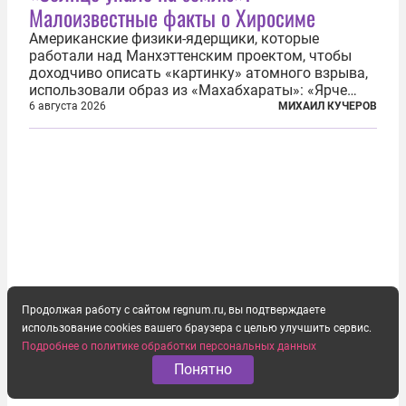
Малоизвестные факты о Хиросиме
Американские физики-ядерщики, которые
работали над Манхэттенским проектом, чтобы
доходчиво описать «картинку» атомного взрыва,
использовали образ из «Махабхараты»: «Ярче
тысячи солнц пылало это пламя». Не все жители
6 августа 2026
МИХАИЛ КУЧЕРОВ
японских городов Хиросимы и Нагасаки, на
которых США в августе 1945 года поставили...
Продолжая работу с сайтом regnum.ru, вы подтверждаете
использование cookies вашего браузера с целью улучшить сервис.
Подробнее о политике обработки персональных данных
Понятно