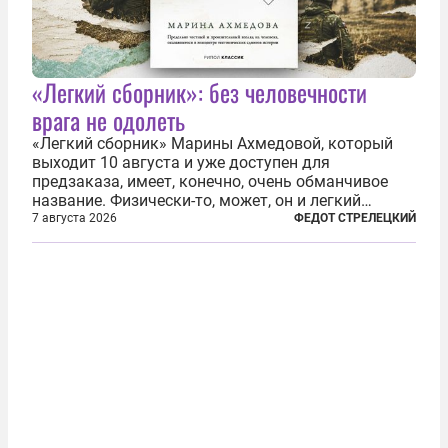
«Легкий сборник»: без человечности
врага не одолеть
«Легкий сборник» Марины Ахмедовой, который
выходит 10 августа и уже доступен для
предзаказа, имеет, конечно, очень обманчивое
название. Физически-то, может, он и легкий
относительно. Но метафизически —
7 августа 2026
ФЕДОТ СТРЕЛЕЦКИЙ
безотносительно тяжелый. Десять рассказов,
каждый из которых напрямую или косвенно (в
основном —...