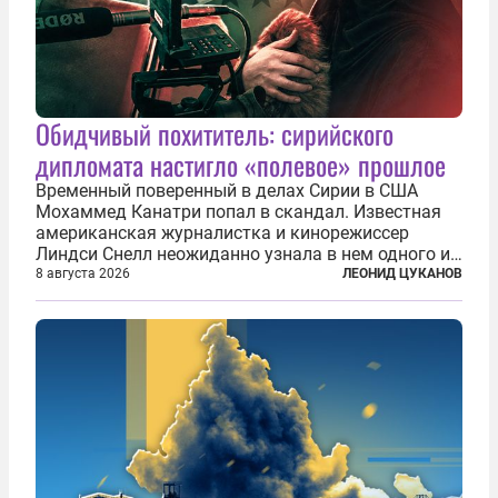
Обидчивый похититель: сирийского
дипломата настигло «полевое» прошлое
Временный поверенный в делах Сирии в США
Мохаммед Канатри попал в скандал. Известная
американская журналистка и кинорежиссер
Линдси Снелл неожиданно узнала в нем одного из
бандитов, похитивших ее в сирийском Алеппо в
8 августа 2026
ЛЕОНИД ЦУКАНОВ
2016 году. Журналистка убеждена, что Канатри, в
то время известный под подпольным...