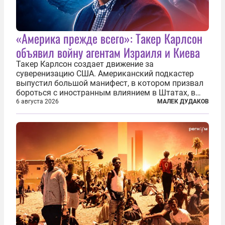
«Америка прежде всего»: Такер Карлсон
объявил войну агентам Израиля и Киева
Такер Карлсон создает движение за
суверенизацию США. Американский подкастер
выпустил большой манифест, в котором призвал
бороться с иностранным влиянием в Штатах, в
первую очередь имея в виду Израиль. А также
6 августа 2026
МАЛЕК ДУДАКОВ
прекратить заморские войны, выплатить
репарации Ирану, остановить прием мигрантов...