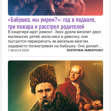
«Бабушка, мы умрем?»: год в подвале,
три пожара и расстрел родителей
В квартире идет ремонт. Звук дрели веселит двух
маленьких детей, мальчика и девочку, они
пытаются перекричать ее веселым визгом,
задиристо посматривая на бабушку. Она делает
им замечание, но внуки чувствуют, что она
7 августа 2026
ЕКАТЕРИНА ЛЫМАРЕНКО
сердится невсерьез. И это правда: дрель, конечно,
сверлит противно, но всё...