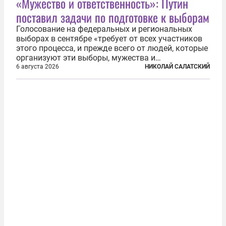
«Мужество и ответственность»: Путин
поставил задачи по подготовке к выборам
Голосование на федеральных и региональных
выборах в сентябре «требует от всех участников
этого процесса, и прежде всего от людей, которые
организуют эти выборы, мужества и
ответственного отношения к формированию
6 августа 2026
НИКОЛАЙ САЛАТСКИЙ
власти», — подчеркнул президент Владимир Путин
на состоявшейся 5 августа в Кремле...