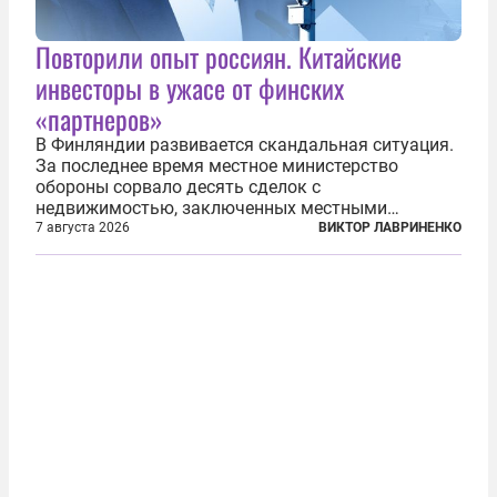
Повторили опыт россиян. Китайские
инвесторы в ужасе от финских
«партнеров»
В Финляндии развивается скандальная ситуация.
За последнее время местное министерство
обороны сорвало десять сделок с
недвижимостью, заключенных местными
фирмами с китайским капиталом. Чиновники
7 августа 2026
ВИКТОР ЛАВРИНЕНКО
заявили, что они могли заключаться с целью
создания в Финляндии шпионской сети, чтобы
следить за...