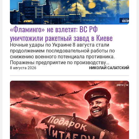
«Фламинго» не взлетят: ВС РФ
уничтожили ракетный завод в Киеве
Ночные удары по Украине 8 августа стали
продолжением последовательной работы по
снижению военного потенциала противника.
Поражены предприятие по производству
крылатых ракет, крупный склад топлива и два
8 августа 2026
НИКОЛАЙ САЛАТСКИЙ
сухогруза с военными грузами. Дополнительно
нанесены удары по объектам в ряде городов. В
Киеве...