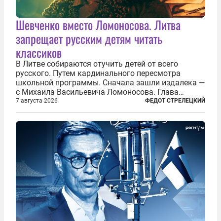
Шевченко вместо Ломоносова. Литва
запрещает русским детям читать
классиков
В Литве собираются отучить детей от всего
русского. Путем кардинального пересмотра
школьной программы. Сначала зашли издалека —
с Михаила Васильевича Ломоносова. Глава
правительства Литвы Миндаугас Синкявичюс
7 августа 2026
ФЕДОТ СТРЕЛЕЦКИЙ
предложил исключить его тексты из программ
общего образования. Мотивировал он это тем,
что...