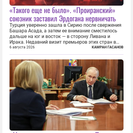
«Такого еще не было». «Проиранский»
союзник заставил Эрдогана нервничать
Турция уверенно зашла в Сирию после свержения
Башара Асада, а затем ее внимание сместилось
дальше на юг и восток — в сторону Ливана и
Ирака. Недавний визит премьеров этих стран в
Анкару, договоры об участии турецкой компании
6 августа 2026
КАМРАН ГАСАНОВ
TPAO в разработке нефти иракского Киркука и
«Дороги развития» подтверждают...