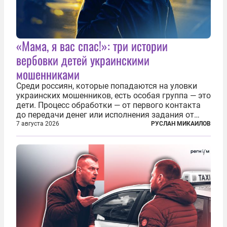
«Мама, я вас спас!»: три истории
вербовки детей украинскими
мошенниками
Среди россиян, которые попадаются на уловки
украинских мошенников, есть особая группа — это
дети. Процесс обработки — от первого контакта
до передачи денег или исполнения задания от
кураторов может занять от двух часов до
7 августа 2026
РУСЛАН МИКАИЛОВ
нескольких месяцев. Детей превращают в
послушных исполнителей, которые...