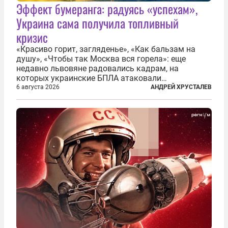
Эффект бумеранга: радуясь «успехам»,
Украина сама получила топливный
кризис
«Красиво горит, загляденье», «Как бальзам на
душу», «Чтобы так Москва вся горела»: еще
недавно львовяне радовались кадрам, на
которых украинские БПЛА атаковали
нефтеперерабатывающие предприятия России. В
6 августа 2026
АНДРЕЙ ХРУСТАЛЕВ
скором времени оказалось, что в «эту игру можно
играть вдвоем» — российские дроны только за...