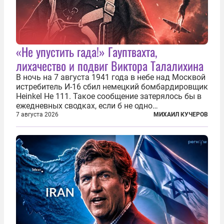
«Не упустить гада!» Гауптвахта,
лихачество и подвиг Виктора Талалихина
В ночь на 7 августа 1941 года в небе над Москвой
истребитель И-16 сбил немецкий бомбардировщик
Heinkel He 111. Такое сообщение затерялось бы в
ежедневных сводках, если б не одно
обстоятельство. Это был один из первых в
7 августа 2026
МИХАИЛ КУЧЕРОВ
истории отечественной авиации ночных таранов.
У пилота — младшего лейтенанта...