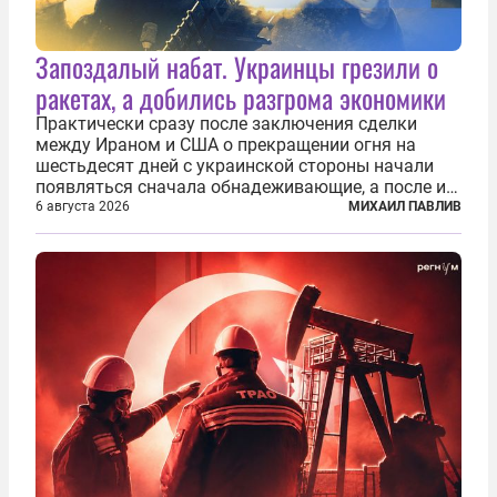
Запоздалый набат. Украинцы грезили о
ракетах, а добились разгрома экономики
Практически сразу после заключения сделки
между Ираном и США о прекращении огня на
шестьдесят дней с украинской стороны начали
появляться сначала обнадеживающие, а после и
вовсе бравурные заявления про некий «перелом»
6 августа 2026
МИХАИЛ ПАВЛИВ
в войне. Вероятно, в сознании первых лиц
киевского режима и стоящих за ними...