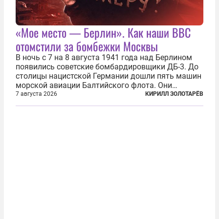
«Мое место — Берлин». Как наши ВВС
отомстили за бомбежки Москвы
В ночь с 7 на 8 августа 1941 года над Берлином
появились советские бомбардировщики ДБ-3. До
столицы нацистской Германии дошли пять машин
морской авиации Балтийского флота. Они
сбросили бомбы на город, который в тот момент
7 августа 2026
КИРИЛЛ ЗОЛОТАРЁВ
жил в полной уверенности, что война идет где-то
далеко на востоке, Красная...