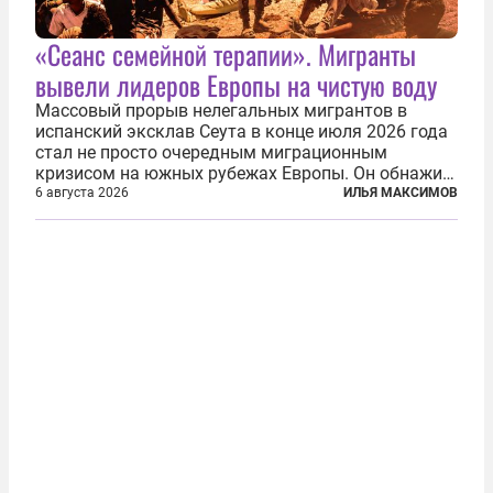
«Сеанс семейной терапии». Мигранты
вывели лидеров Европы на чистую воду
Массовый прорыв нелегальных мигрантов в
испанский эксклав Сеута в конце июля 2026 года
стал не просто очередным миграционным
кризисом на южных рубежах Европы. Он обнажил
фундаментальный раскол внутри Евросоюза,
6 августа 2026
ИЛЬЯ МАКСИМОВ
продемонстрировав, что десятилетиями
выстраивавшаяся миграционная политика ЕС
зашла в...