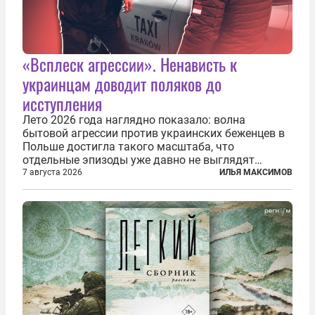
«Всплеск агрессии». Ненависть к
украинцам доводит поляков до
исступления
Лето 2026 года наглядно показало: волна
бытовой агрессии против украинских беженцев в
Польше достигла такого масштаба, что
отдельные эпизоды уже давно не выглядят
случайными. Поляки, судя по происходящему,
7 августа 2026
ИЛЬЯ МАКСИМОВ
буквально теряют рассудок от ненависти к
украинским беженцам, и каждый новый случай
по-своему...