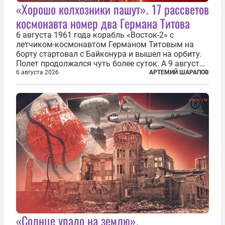
«Хорошо колхозники пашут». 17 рассветов
космонавта номер два Германа Титова
6 августа 1961 года корабль «Восток-2» с
летчиком-космонавтом Германом Титовым на
борту стартовал с Байконура и вышел на орбиту.
Полет продолжался чуть более суток. А 9 августа
второй человек в космосе получил звезду Героя
6 августа 2026
АРТЕМИЙ ШАРАПОВ
Советского Союза и орден Ленина. Миссия Титова
зачастую находится несколько...
«Солнце упало на землю».