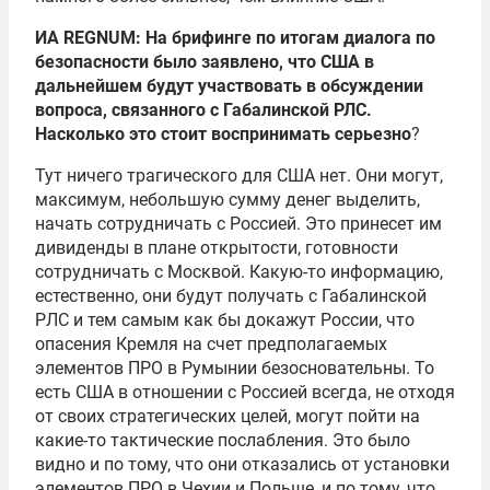
ИА REGNUM: На брифинге по итогам диалога по
безопасности было заявлено, что США в
дальнейшем будут участвовать в обсуждении
вопроса, связанного с Габалинской РЛС.
Насколько это стоит воспринимать серьезно
?
Тут ничего трагического для США нет. Они могут,
максимум, небольшую сумму денег выделить,
начать сотрудничать с Россией. Это принесет им
дивиденды в плане открытости, готовности
сотрудничать с Москвой. Какую-то информацию,
естественно, они будут получать с Габалинской
РЛС и тем самым как бы докажут России, что
опасения Кремля на счет предполагаемых
элементов ПРО в Румынии безосновательны. То
есть США в отношении с Россией всегда, не отходя
от своих стратегических целей, могут пойти на
какие-то тактические послабления. Это было
видно и по тому, что они отказались от установки
элементов ПРО в Чехии и Польше, и по тому, что