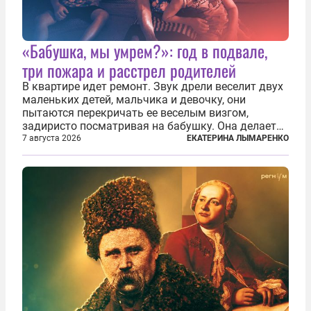
«Бабушка, мы умрем?»: год в подвале,
три пожара и расстрел родителей
В квартире идет ремонт. Звук дрели веселит двух
маленьких детей, мальчика и девочку, они
пытаются перекричать ее веселым визгом,
задиристо посматривая на бабушку. Она делает
им замечание, но внуки чувствуют, что она
7 августа 2026
ЕКАТЕРИНА ЛЫМАРЕНКО
сердится невсерьез. И это правда: дрель, конечно,
сверлит противно, но всё...