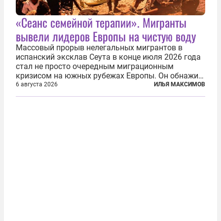
«Сеанс семейной терапии». Мигранты
вывели лидеров Европы на чистую воду
Массовый прорыв нелегальных мигрантов в
испанский эксклав Сеута в конце июля 2026 года
стал не просто очередным миграционным
кризисом на южных рубежах Европы. Он обнажил
фундаментальный раскол внутри Евросоюза,
6 августа 2026
ИЛЬЯ МАКСИМОВ
продемонстрировав, что десятилетиями
выстраивавшаяся миграционная политика ЕС
зашла в...