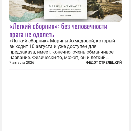
«Легкий сборник»: без человечности
врага не одолеть
«Легкий сборник» Марины Ахмедовой, который
выходит 10 августа и уже доступен для
предзаказа, имеет, конечно, очень обманчивое
название. Физически-то, может, он и легкий
относительно. Но метафизически —
7 августа 2026
ФЕДОТ СТРЕЛЕЦКИЙ
безотносительно тяжелый. Десять рассказов,
каждый из которых напрямую или косвенно (в
основном —...