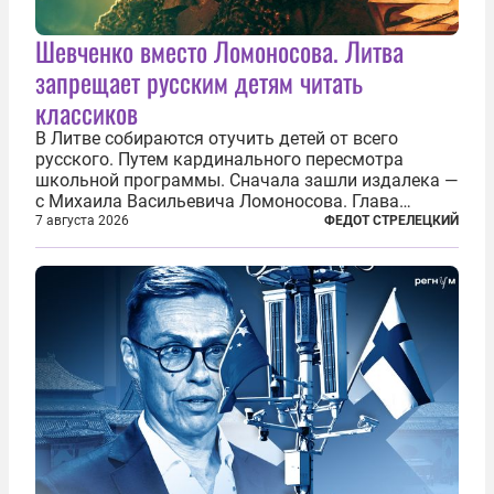
Шевченко вместо Ломоносова. Литва
запрещает русским детям читать
классиков
В Литве собираются отучить детей от всего
русского. Путем кардинального пересмотра
школьной программы. Сначала зашли издалека —
с Михаила Васильевича Ломоносова. Глава
правительства Литвы Миндаугас Синкявичюс
7 августа 2026
ФЕДОТ СТРЕЛЕЦКИЙ
предложил исключить его тексты из программ
общего образования. Мотивировал он это тем,
что...