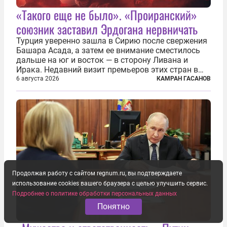
«Такого еще не было». «Проиранский»
союзник заставил Эрдогана нервничать
Турция уверенно зашла в Сирию после свержения
Башара Асада, а затем ее внимание сместилось
дальше на юг и восток — в сторону Ливана и
Ирака. Недавний визит премьеров этих стран в
Анкару, договоры об участии турецкой компании
6 августа 2026
КАМРАН ГАСАНОВ
TPAO в разработке нефти иракского Киркука и
«Дороги развития» подтверждают...
Продолжая работу с сайтом regnum.ru, вы подтверждаете
использование cookies вашего браузера с целью улучшить сервис.
Подробнее о политике обработки персональных данных
Понятно