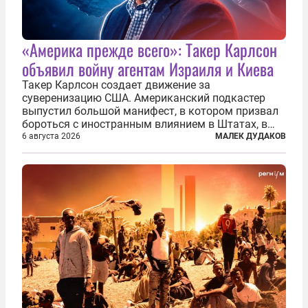
«Америка прежде всего»: Такер Карлсон
объявил войну агентам Израиля и Киева
Такер Карлсон создает движение за
суверенизацию США. Американский подкастер
выпустил большой манифест, в котором призвал
бороться с иностранным влиянием в Штатах, в
первую очередь имея в виду Израиль. А также
6 августа 2026
МАЛЕК ДУДАКОВ
прекратить заморские войны, выплатить
репарации Ирану, остановить прием мигрантов...