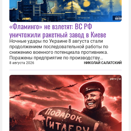
«Фламинго» не взлетят: ВС РФ
уничтожили ракетный завод в Киеве
Ночные удары по Украине 8 августа стали
продолжением последовательной работы по
снижению военного потенциала противника.
Поражены предприятие по производству
крылатых ракет, крупный склад топлива и два
8 августа 2026
НИКОЛАЙ САЛАТСКИЙ
сухогруза с военными грузами. Дополнительно
нанесены удары по объектам в ряде городов. В
Киеве...