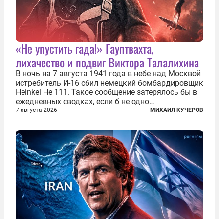
«Не упустить гада!» Гауптвахта,
лихачество и подвиг Виктора Талалихина
В ночь на 7 августа 1941 года в небе над Москвой
истребитель И-16 сбил немецкий бомбардировщик
Heinkel He 111. Такое сообщение затерялось бы в
ежедневных сводках, если б не одно
обстоятельство. Это был один из первых в
7 августа 2026
МИХАИЛ КУЧЕРОВ
истории отечественной авиации ночных таранов.
У пилота — младшего лейтенанта...