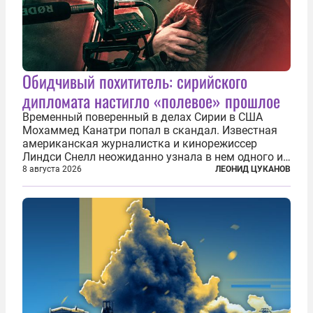
Обидчивый похититель: сирийского
дипломата настигло «полевое» прошлое
Временный поверенный в делах Сирии в США
Мохаммед Канатри попал в скандал. Известная
американская журналистка и кинорежиссер
Линдси Снелл неожиданно узнала в нем одного из
бандитов, похитивших ее в сирийском Алеппо в
8 августа 2026
ЛЕОНИД ЦУКАНОВ
2016 году. Журналистка убеждена, что Канатри, в
то время известный под подпольным...