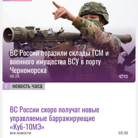
ВС России поразили склады ГСМ и
военного имущества ВСУ в порту
Черноморска
06:29
новость часа
ВС России скоро получат новые
управляемые барражирующие
«Куб-10МЭ»
все новости
05:30