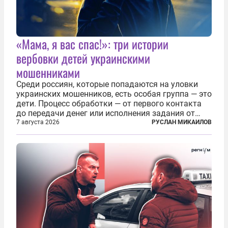
«Мама, я вас спас!»: три истории
вербовки детей украинскими
мошенниками
Среди россиян, которые попадаются на уловки
украинских мошенников, есть особая группа — это
дети. Процесс обработки — от первого контакта
до передачи денег или исполнения задания от
кураторов может занять от двух часов до
7 августа 2026
РУСЛАН МИКАИЛОВ
нескольких месяцев. Детей превращают в
послушных исполнителей, которые...