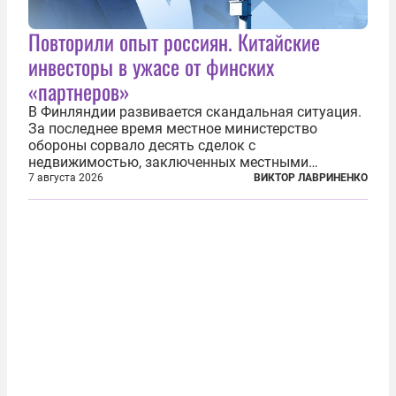
Повторили опыт россиян. Китайские
инвесторы в ужасе от финских
«партнеров»
В Финляндии развивается скандальная ситуация.
За последнее время местное министерство
обороны сорвало десять сделок с
недвижимостью, заключенных местными
фирмами с китайским капиталом. Чиновники
7 августа 2026
ВИКТОР ЛАВРИНЕНКО
заявили, что они могли заключаться с целью
создания в Финляндии шпионской сети, чтобы
следить за...