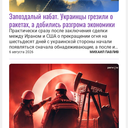
Запоздалый набат. Украинцы грезили о
ракетах, а добились разгрома экономики
Практически сразу после заключения сделки
между Ираном и США о прекращении огня на
шестьдесят дней с украинской стороны начали
появляться сначала обнадеживающие, а после и
вовсе бравурные заявления про некий «перелом»
6 августа 2026
МИХАИЛ ПАВЛИВ
в войне. Вероятно, в сознании первых лиц
киевского режима и стоящих за ними...