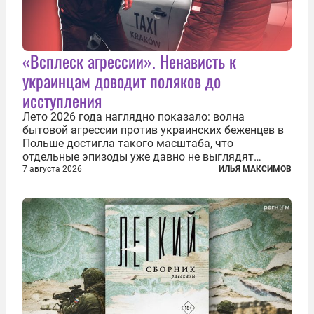
«Всплеск агрессии». Ненависть к
украинцам доводит поляков до
исступления
Лето 2026 года наглядно показало: волна
бытовой агрессии против украинских беженцев в
Польше достигла такого масштаба, что
отдельные эпизоды уже давно не выглядят
случайными. Поляки, судя по происходящему,
7 августа 2026
ИЛЬЯ МАКСИМОВ
буквально теряют рассудок от ненависти к
украинским беженцам, и каждый новый случай
по-своему...