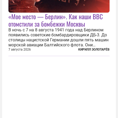
«Мое место — Берлин». Как наши ВВС
отомстили за бомбежки Москвы
В ночь с 7 на 8 августа 1941 года над Берлином
появились советские бомбардировщики ДБ-3. До
столицы нацистской Германии дошли пять машин
морской авиации Балтийского флота. Они
сбросили бомбы на город, который в тот момент
7 августа 2026
КИРИЛЛ ЗОЛОТАРЁВ
жил в полной уверенности, что война идет где-то
далеко на востоке, Красная...