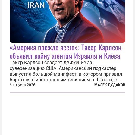
«Америка прежде всего»: Такер Карлсон
объявил войну агентам Израиля и Киева
Такер Карлсон создает движение за
суверенизацию США. Американский подкастер
выпустил большой манифест, в котором призвал
бороться с иностранным влиянием в Штатах, в
первую очередь имея в виду Израиль. А также
6 августа 2026
МАЛЕК ДУДАКОВ
прекратить заморские войны, выплатить
репарации Ирану, остановить прием мигрантов...