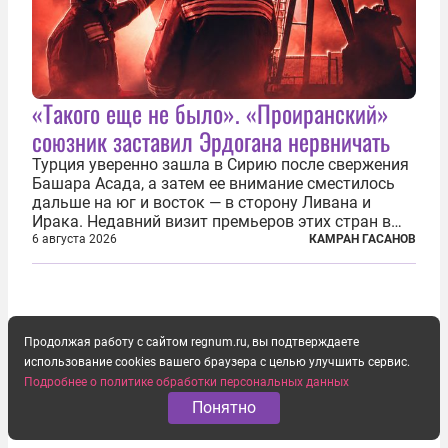
«Такого еще не было». «Проиранский»
союзник заставил Эрдогана нервничать
Турция уверенно зашла в Сирию после свержения
Башара Асада, а затем ее внимание сместилось
дальше на юг и восток — в сторону Ливана и
Ирака. Недавний визит премьеров этих стран в
Анкару, договоры об участии турецкой компании
6 августа 2026
КАМРАН ГАСАНОВ
TPAO в разработке нефти иракского Киркука и
«Дороги развития» подтверждают...
Продолжая работу с сайтом regnum.ru, вы подтверждаете
использование cookies вашего браузера с целью улучшить сервис.
Подробнее о политике обработки персональных данных
Понятно