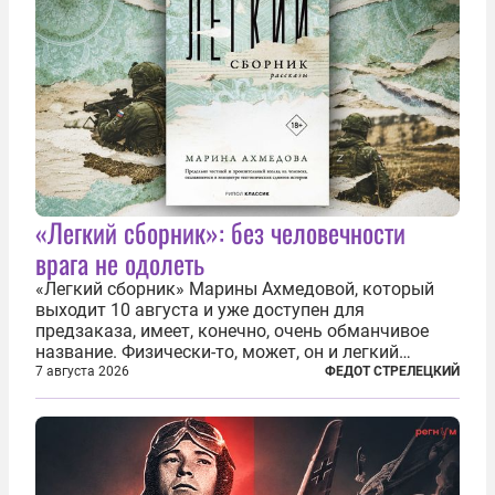
«Легкий сборник»: без человечности
врага не одолеть
«Легкий сборник» Марины Ахмедовой, который
выходит 10 августа и уже доступен для
предзаказа, имеет, конечно, очень обманчивое
название. Физически-то, может, он и легкий
относительно. Но метафизически —
7 августа 2026
ФЕДОТ СТРЕЛЕЦКИЙ
безотносительно тяжелый. Десять рассказов,
каждый из которых напрямую или косвенно (в
основном —...