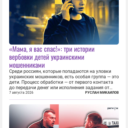
«Мама, я вас спас!»: три истории
вербовки детей украинскими
мошенниками
Среди россиян, которые попадаются на уловки
украинских мошенников, есть особая группа — это
дети. Процесс обработки — от первого контакта
до передачи денег или исполнения задания от
кураторов может занять от двух часов до
7 августа 2026
РУСЛАН МИКАИЛОВ
нескольких месяцев. Детей превращают в
послушных исполнителей, которые...