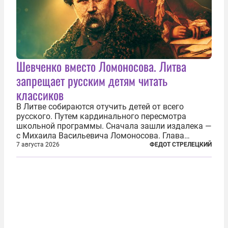
Шевченко вместо Ломоносова. Литва
запрещает русским детям читать
классиков
В Литве собираются отучить детей от всего
русского. Путем кардинального пересмотра
школьной программы. Сначала зашли издалека —
с Михаила Васильевича Ломоносова. Глава
правительства Литвы Миндаугас Синкявичюс
7 августа 2026
ФЕДОТ СТРЕЛЕЦКИЙ
предложил исключить его тексты из программ
общего образования. Мотивировал он это тем,
что...