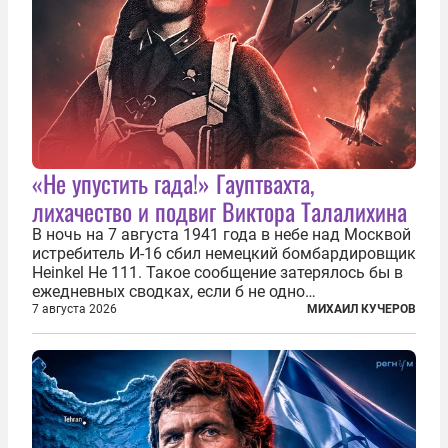
«Не упустить гада!» Гауптвахта,
лихачество и подвиг Виктора Талалихина
В ночь на 7 августа 1941 года в небе над Москвой
истребитель И-16 сбил немецкий бомбардировщик
Heinkel He 111. Такое сообщение затерялось бы в
ежедневных сводках, если б не одно
обстоятельство. Это был один из первых в
7 августа 2026
МИХАИЛ КУЧЕРОВ
истории отечественной авиации ночных таранов.
У пилота — младшего лейтенанта...