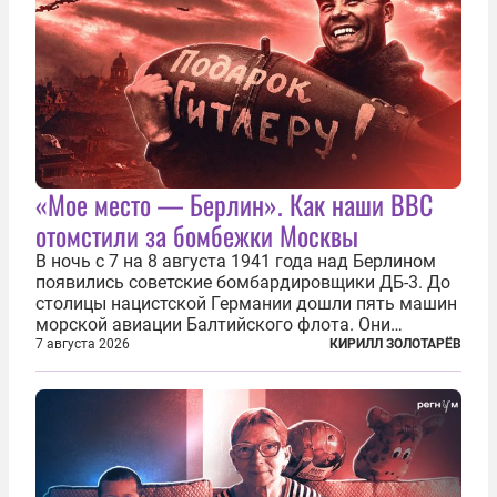
«Мое место — Берлин». Как наши ВВС
отомстили за бомбежки Москвы
В ночь с 7 на 8 августа 1941 года над Берлином
появились советские бомбардировщики ДБ-3. До
столицы нацистской Германии дошли пять машин
морской авиации Балтийского флота. Они
сбросили бомбы на город, который в тот момент
7 августа 2026
КИРИЛЛ ЗОЛОТАРЁВ
жил в полной уверенности, что война идет где-то
далеко на востоке, Красная...