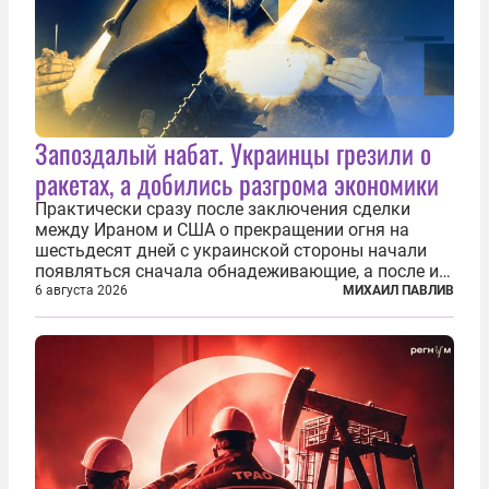
Запоздалый набат. Украинцы грезили о
ракетах, а добились разгрома экономики
Практически сразу после заключения сделки
между Ираном и США о прекращении огня на
шестьдесят дней с украинской стороны начали
появляться сначала обнадеживающие, а после и
вовсе бравурные заявления про некий «перелом»
6 августа 2026
МИХАИЛ ПАВЛИВ
в войне. Вероятно, в сознании первых лиц
киевского режима и стоящих за ними...