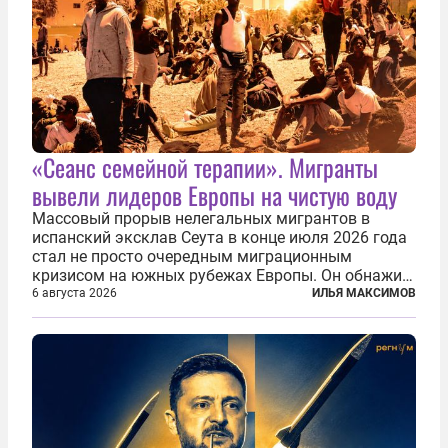
«Сеанс семейной терапии». Мигранты
вывели лидеров Европы на чистую воду
Массовый прорыв нелегальных мигрантов в
испанский эксклав Сеута в конце июля 2026 года
стал не просто очередным миграционным
кризисом на южных рубежах Европы. Он обнажил
фундаментальный раскол внутри Евросоюза,
6 августа 2026
ИЛЬЯ МАКСИМОВ
продемонстрировав, что десятилетиями
выстраивавшаяся миграционная политика ЕС
зашла в...