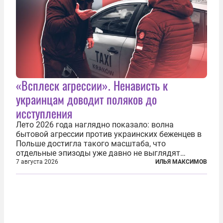
«Всплеск агрессии». Ненависть к
украинцам доводит поляков до
исступления
Лето 2026 года наглядно показало: волна
бытовой агрессии против украинских беженцев в
Польше достигла такого масштаба, что
отдельные эпизоды уже давно не выглядят
случайными. Поляки, судя по происходящему,
7 августа 2026
ИЛЬЯ МАКСИМОВ
буквально теряют рассудок от ненависти к
украинским беженцам, и каждый новый случай
по-своему...