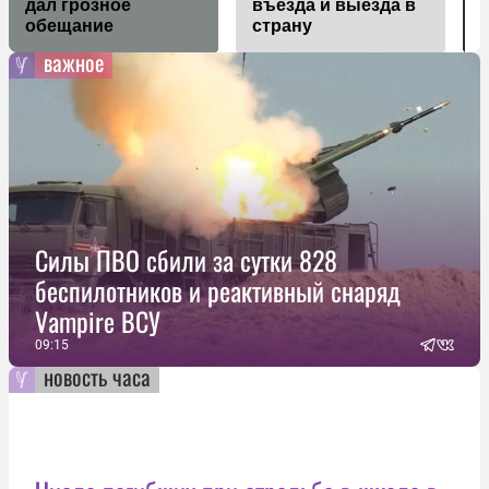
дал грозное
въезда и выезда в
з
обещание
страну
важное
Силы ПВО сбили за сутки 828
беспилотников и реактивный снаряд
Vampire ВСУ
09:15
новость часа