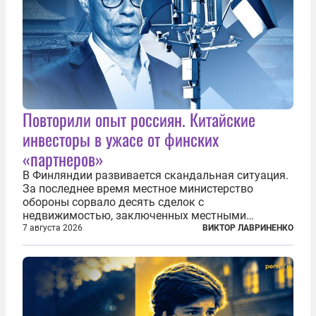
Повторили опыт россиян. Китайские
инвесторы в ужасе от финских
«партнеров»
В Финляндии развивается скандальная ситуация.
За последнее время местное министерство
обороны сорвало десять сделок с
недвижимостью, заключенных местными
фирмами с китайским капиталом. Чиновники
7 августа 2026
ВИКТОР ЛАВРИНЕНКО
заявили, что они могли заключаться с целью
создания в Финляндии шпионской сети, чтобы
следить за...