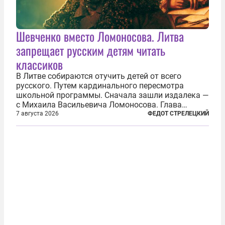
Шевченко вместо Ломоносова. Литва
запрещает русским детям читать
классиков
В Литве собираются отучить детей от всего
русского. Путем кардинального пересмотра
школьной программы. Сначала зашли издалека —
с Михаила Васильевича Ломоносова. Глава
правительства Литвы Миндаугас Синкявичюс
7 августа 2026
ФЕДОТ СТРЕЛЕЦКИЙ
предложил исключить его тексты из программ
общего образования. Мотивировал он это тем,
что...