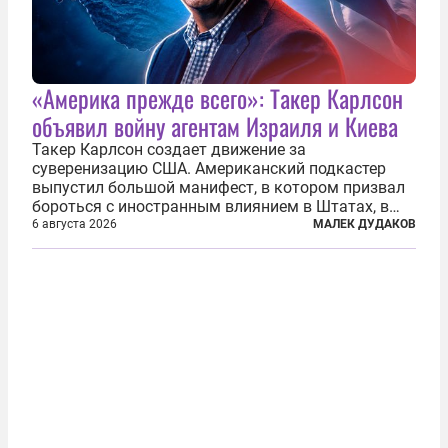
«Америка прежде всего»: Такер Карлсон
объявил войну агентам Израиля и Киева
Такер Карлсон создает движение за
суверенизацию США. Американский подкастер
выпустил большой манифест, в котором призвал
бороться с иностранным влиянием в Штатах, в
первую очередь имея в виду Израиль. А также
6 августа 2026
МАЛЕК ДУДАКОВ
прекратить заморские войны, выплатить
репарации Ирану, остановить прием мигрантов...