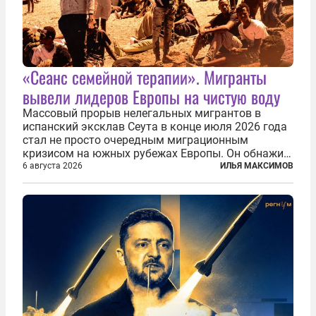
«Сеанс семейной терапии». Мигранты
вывели лидеров Европы на чистую воду
Массовый прорыв нелегальных мигрантов в
испанский эксклав Сеута в конце июля 2026 года
стал не просто очередным миграционным
кризисом на южных рубежах Европы. Он обнажил
фундаментальный раскол внутри Евросоюза,
6 августа 2026
ИЛЬЯ МАКСИМОВ
продемонстрировав, что десятилетиями
выстраивавшаяся миграционная политика ЕС
зашла в...