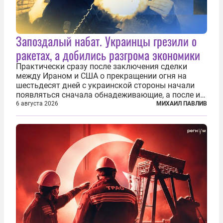
Запоздалый набат. Украинцы грезили о
ракетах, а добились разгрома экономики
Практически сразу после заключения сделки
между Ираном и США о прекращении огня на
шестьдесят дней с украинской стороны начали
появляться сначала обнадеживающие, а после и
вовсе бравурные заявления про некий «перелом»
6 августа 2026
МИХАИЛ ПАВЛИВ
в войне. Вероятно, в сознании первых лиц
киевского режима и стоящих за ними...