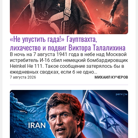
«Не упустить гада!» Гауптвахта,
лихачество и подвиг Виктора Талалихина
В ночь на 7 августа 1941 года в небе над Москвой
истребитель И-16 сбил немецкий бомбардировщик
Heinkel He 111. Такое сообщение затерялось бы в
ежедневных сводках, если б не одно
обстоятельство. Это был один из первых в
7 августа 2026
МИХАИЛ КУЧЕРОВ
истории отечественной авиации ночных таранов.
У пилота — младшего лейтенанта...