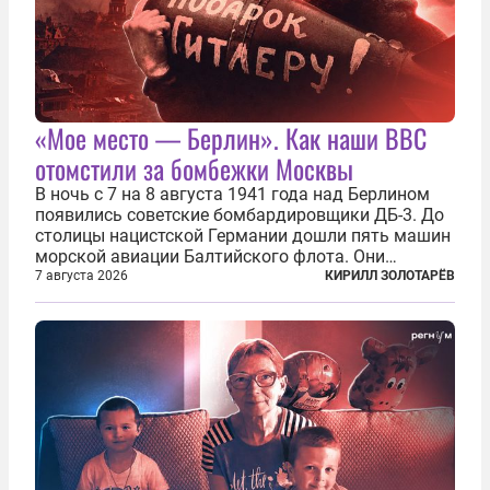
«Мое место — Берлин». Как наши ВВС
отомстили за бомбежки Москвы
В ночь с 7 на 8 августа 1941 года над Берлином
появились советские бомбардировщики ДБ-3. До
столицы нацистской Германии дошли пять машин
морской авиации Балтийского флота. Они
сбросили бомбы на город, который в тот момент
7 августа 2026
КИРИЛЛ ЗОЛОТАРЁВ
жил в полной уверенности, что война идет где-то
далеко на востоке, Красная...