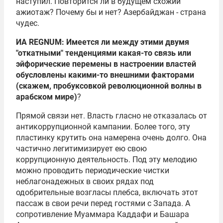
наступил. Повторится ли в будущем схожий
ажиотаж? Почему бы и нет? Азербайджан - страна
чудес.
ИА REGNUM: Имеется ли между этими двумя
"откатными" тенденциями какая-то связь или
эйфорические перемены в настроении властей
обусловлены какими-то внешними факторами
(скажем, пробуксовкой революционной волны в
арабском мире)
?
Прямой связи нет. Власть гласно не отказалась от
антикоррупционной кампании. Более того, эту
пластинку крутить она намерена очень долго. Она
частично легитимизирует ею свою
коррупционную деятельность. Под эту мелодию
можно проводить периодические чистки
неблагонадежных в своих рядах под
одобрительные возгласы плебса, включать этот
пассаж в свои речи перед гостями с Запада. А
сопротивление
Муаммара Каддафи
и
Башара