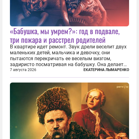
«Бабушка, мы умрем?»: год в подвале,
три пожара и расстрел родителей
В квартире идет ремонт. Звук дрели веселит двух
маленьких детей, мальчика и девочку, они
пытаются перекричать ее веселым визгом,
задиристо посматривая на бабушку. Она делает
им замечание, но внуки чувствуют, что она
7 августа 2026
ЕКАТЕРИНА ЛЫМАРЕНКО
сердится невсерьез. И это правда: дрель, конечно,
сверлит противно, но всё...