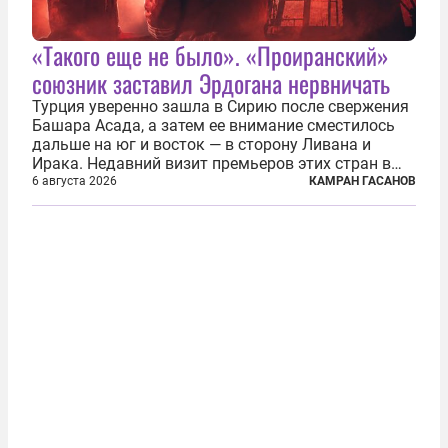
«Такого еще не было». «Проиранский»
союзник заставил Эрдогана нервничать
Турция уверенно зашла в Сирию после свержения
Башара Асада, а затем ее внимание сместилось
дальше на юг и восток — в сторону Ливана и
Ирака. Недавний визит премьеров этих стран в
Анкару, договоры об участии турецкой компании
6 августа 2026
КАМРАН ГАСАНОВ
TPAO в разработке нефти иракского Киркука и
«Дороги развития» подтверждают...