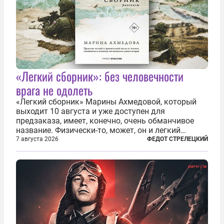
«Легкий сборник»: без человечности
врага не одолеть
«Легкий сборник» Марины Ахмедовой, который
выходит 10 августа и уже доступен для
предзаказа, имеет, конечно, очень обманчивое
название. Физически-то, может, он и легкий
относительно. Но метафизически —
7 августа 2026
ФЕДОТ СТРЕЛЕЦКИЙ
безотносительно тяжелый. Десять рассказов,
каждый из которых напрямую или косвенно (в
основном —...