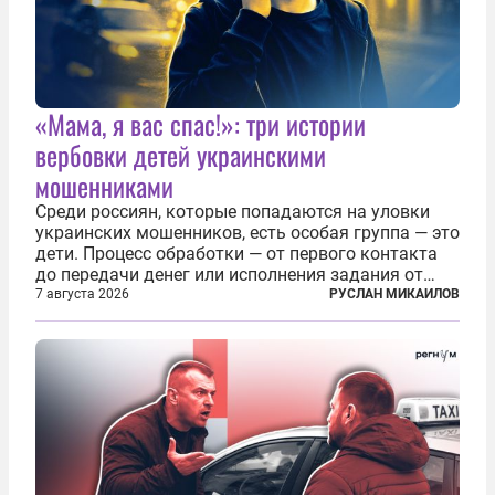
«Мама, я вас спас!»: три истории
вербовки детей украинскими
мошенниками
Среди россиян, которые попадаются на уловки
украинских мошенников, есть особая группа — это
дети. Процесс обработки — от первого контакта
до передачи денег или исполнения задания от
кураторов может занять от двух часов до
7 августа 2026
РУСЛАН МИКАИЛОВ
нескольких месяцев. Детей превращают в
послушных исполнителей, которые...