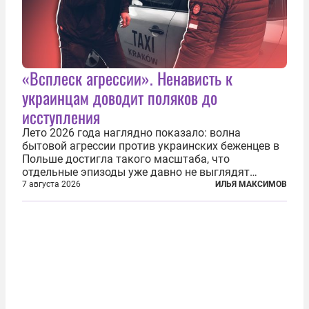
«Всплеск агрессии». Ненависть к
украинцам доводит поляков до
исступления
Лето 2026 года наглядно показало: волна
бытовой агрессии против украинских беженцев в
Польше достигла такого масштаба, что
отдельные эпизоды уже давно не выглядят
случайными. Поляки, судя по происходящему,
7 августа 2026
ИЛЬЯ МАКСИМОВ
буквально теряют рассудок от ненависти к
украинским беженцам, и каждый новый случай
по-своему...