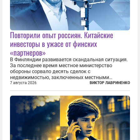
Повторили опыт россиян. Китайские
инвесторы в ужасе от финских
«партнеров»
В Финляндии развивается скандальная ситуация.
За последнее время местное министерство
обороны сорвало десять сделок с
недвижимостью, заключенных местными
фирмами с китайским капиталом. Чиновники
7 августа 2026
ВИКТОР ЛАВРИНЕНКО
заявили, что они могли заключаться с целью
создания в Финляндии шпионской сети, чтобы
следить за...