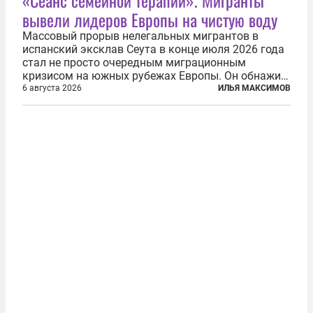
«Сеанс семейной терапии». Мигранты
вывели лидеров Европы на чистую воду
Массовый прорыв нелегальных мигрантов в
испанский эксклав Сеута в конце июля 2026 года
стал не просто очередным миграционным
кризисом на южных рубежах Европы. Он обнажил
фундаментальный раскол внутри Евросоюза,
6 августа 2026
ИЛЬЯ МАКСИМОВ
продемонстрировав, что десятилетиями
выстраивавшаяся миграционная политика ЕС
зашла в...