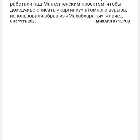
работали над Манхэттенским проектом, чтобы
доходчиво описать «картинку» атомного взрыва,
использовали образ из «Махабхараты»: «Ярче
тысячи солнц пылало это пламя». Не все жители
6 августа 2026
МИХАИЛ КУЧЕРОВ
японских городов Хиросимы и Нагасаки, на
которых США в августе 1945 года поставили...