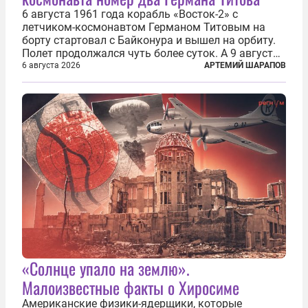
6 августа 1961 года корабль «Восток-2» с
летчиком-космонавтом Германом Титовым на
борту стартовал с Байконура и вышел на орбиту.
Полет продолжался чуть более суток. А 9 августа
второй человек в космосе получил звезду Героя
6 августа 2026
АРТЕМИЙ ШАРАПОВ
Советского Союза и орден Ленина. Миссия Титова
зачастую находится несколько...
«Солнце упало на землю».
Малоизвестные факты о Хиросиме
Американские физики-ядерщики, которые