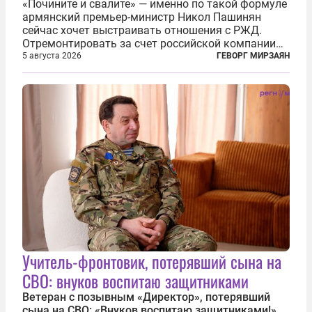
«Почините и свалите» — именно по такой формуле
армянский премьер-министр Никол Пашинян
сейчас хочет выстраивать отношения с РЖД.
Отремонтировать за счет российской компании
железнодорожную инфраструктуру в районе
5 августа 2026
ГЕВОРГ МИРЗАЯН
прохождения TRIPP (коридора, который должен
связать Азербайджан и Турцию через...
Учитель-фронтовик, потерявший сына на
СВО: внуков воспитаю защитниками
Ветеран с позывным «Директор», потерявший
сына на СВО: «Внуков воспитаю защитниками!»