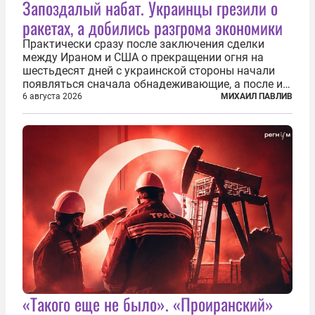
Запоздалый набат. Украинцы грезили о
ракетах, а добились разгрома экономики
Практически сразу после заключения сделки
между Ираном и США о прекращении огня на
шестьдесят дней с украинской стороны начали
появляться сначала обнадеживающие, а после и
вовсе бравурные заявления про некий «перелом»
6 августа 2026
МИХАИЛ ПАВЛИВ
в войне. Вероятно, в сознании первых лиц
киевского режима и стоящих за ними...
«Такого еще не было». «Проиранский»