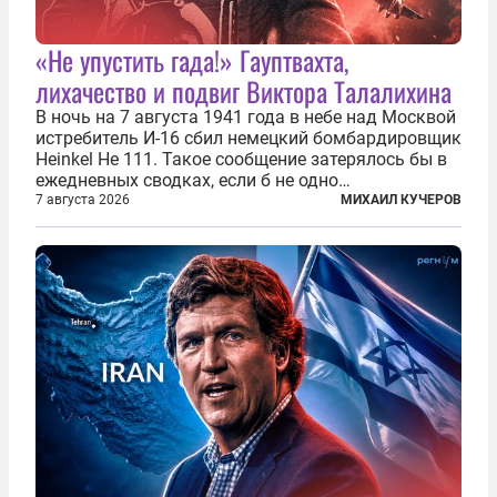
«Не упустить гада!» Гауптвахта,
лихачество и подвиг Виктора Талалихина
В ночь на 7 августа 1941 года в небе над Москвой
истребитель И-16 сбил немецкий бомбардировщик
Heinkel He 111. Такое сообщение затерялось бы в
ежедневных сводках, если б не одно
обстоятельство. Это был один из первых в
7 августа 2026
МИХАИЛ КУЧЕРОВ
истории отечественной авиации ночных таранов.
У пилота — младшего лейтенанта...