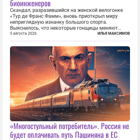
биоинженеров
Скандал, разразившийся на женской велогонке
«Тур де Франс Фамм», вновь приоткрыл миру
неприглядную изнанку большого спорта.
Выяснилось, что некоторые гонщицы меняют
размер груди ради улучшения аэродинамики. За
5 августа 2026
ИЛЬЯ МАКСИМОВ
фасадом труда, мастерства, упорства и
благородства, которые мы привыкли
ассоциировать с...
«Многостульный потребитель». Россия не
будет оплачивать путь Пашиняна в ЕС