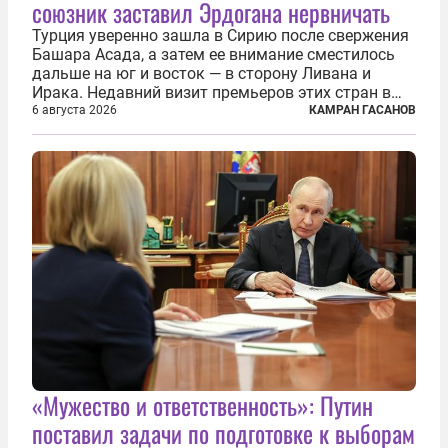
союзник заставил Эрдогана нервничать
Турция уверенно зашла в Сирию после свержения
Башара Асада, а затем ее внимание сместилось
дальше на юг и восток — в сторону Ливана и
Ирака. Недавний визит премьеров этих стран в
Анкару, договоры об участии турецкой компании
6 августа 2026
КАМРАН ГАСАНОВ
TPAO в разработке нефти иракского Киркука и
«Дороги развития» подтверждают...
«Мужество и ответственность»: Путин
поставил задачи по подготовке к выборам