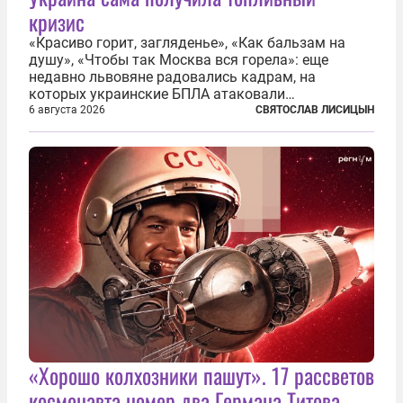
кризис
«Красиво горит, загляденье», «Как бальзам на
душу», «Чтобы так Москва вся горела»: еще
недавно львовяне радовались кадрам, на
которых украинские БПЛА атаковали
нефтеперерабатывающие предприятия России. В
6 августа 2026
СВЯТОСЛАВ ЛИСИЦЫН
скором времени оказалось, что в «эту игру можно
играть вдвоем» — российские дроны только за...
«Хорошо колхозники пашут». 17 рассветов
космонавта номер два Германа Титова