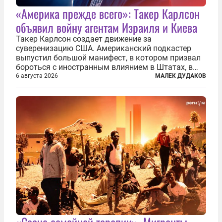
«Америка прежде всего»: Такер Карлсон
объявил войну агентам Израиля и Киева
Такер Карлсон создает движение за
суверенизацию США. Американский подкастер
выпустил большой манифест, в котором призвал
бороться с иностранным влиянием в Штатах, в
первую очередь имея в виду Израиль. А также
6 августа 2026
МАЛЕК ДУДАКОВ
прекратить заморские войны, выплатить
репарации Ирану, остановить прием мигрантов...