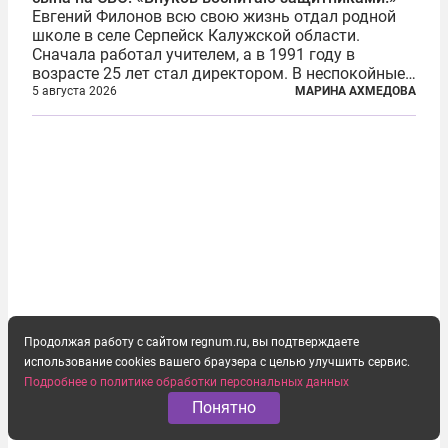
Евгений Филонов всю свою жизнь отдал родной
школе в селе Серпейск Калужской области.
Сначала работал учителем, а в 1991 году в
возрасте 25 лет стал директором. В неспокойные
90-е он сумел спасти школу от закрытия и со
5 августа 2026
МАРИНА АХМЕДОВА
временем сделал ее лучшей в районе. В 2023 году
в возрасте 57 лет вслед за сыном...
Продолжая работу с сайтом regnum.ru, вы подтверждаете
использование cookies вашего браузера с целью улучшить сервис.
Подробнее о политике обработки персональных данных
Понятно