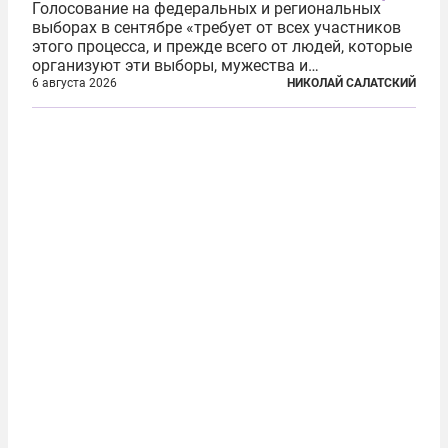
Голосование на федеральных и региональных
выборах в сентябре «требует от всех участников
этого процесса, и прежде всего от людей, которые
организуют эти выборы, мужества и
ответственного отношения к формированию
6 августа 2026
НИКОЛАЙ САЛАТСКИЙ
власти», — подчеркнул президент Владимир Путин
на состоявшейся 5 августа в Кремле...