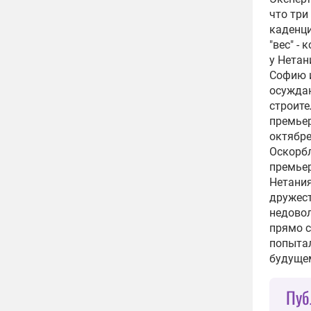
что три
каденци
"вес" -
у Нетан
Софию и
осуждаю
строите
премьер
октябре
Оскорбл
премьер
Нетания
дружест
недово
прямо с
попытал
будущем"
Пуб