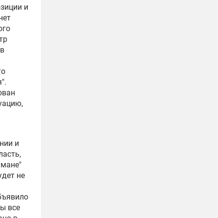
зиции и
нет
ого
тр
 в
то
".
ован
уацию,
нии и
ласть,
ьмане"
удет не
объявило
ты все