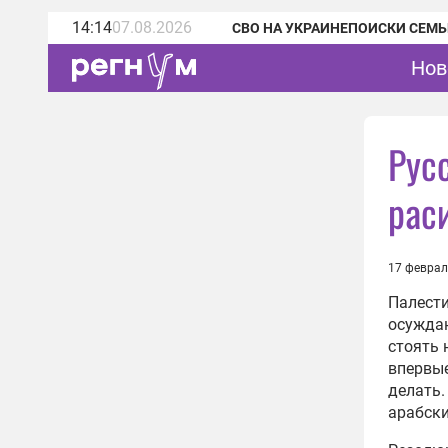
14:14
07.08.2026
СВО НА УКРАИНЕ
ПОИСКИ СЕМЬ
Нов
Рус
рас
17 феврал
Палести
осуждаю
стоять 
впервы
делать.
арабски