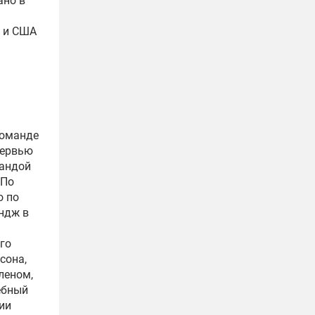
ано в
ы и США
команде
тервью
мандой
 По
о по
ндж в
го
сона,
леном,
ебный
ии