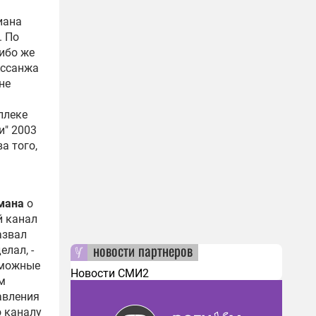
иана
. По
ибо же
Ассанжа
не
плеке
и" 2003
а того,
мана
о
й канал
азвал
новости партнеров
елал, -
зможные
Новости СМИ2
ем
авления
о каналу