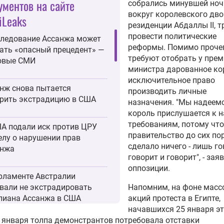
ументов на сайте
собрались минувшей но
вокруг королевского дво
iLeaks
резиденции Абдаллы II, т
провести политические
ледование Ассанжа может
реформы. Помимо проче
ать «опасный прецедент» —
требуют отобрать у прем
овые СМИ
министра дарованное к
исключительное право
нж снова пытается
производить личные
рить экстрадицию в США
назначения. "Мы надеемс
король прислушается к 
требованиям, потому что
А подали иск против ЦРУ
правительство до сих пор
елу о нарушении прав
сделало ничего - лишь го
анжа
говорит и говорит", - зая
оппозиции.
рламенте Австралии
вали не экстрадировать
Напомним, на фоне масс
иана Ассанжа в США
акций протеста в Египте,
начавшихся 25 января эт
8 января толпа демонстрантов потребовала отставки