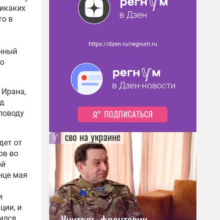
никаких
то в
енный
го
 Ирана,
уд
поводу
)
сво на украине
дет от
ов во
ой
нце мая
и
ции, и
Учитель-фронтовик,
сился