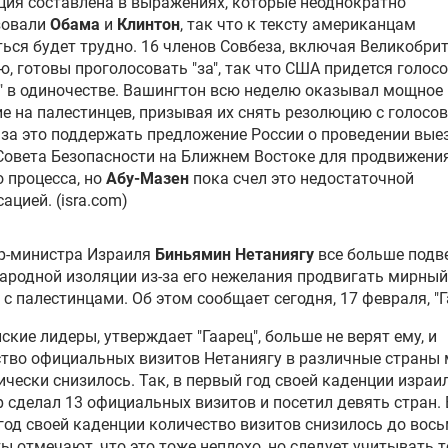
ия составлена в выражениях, которые неоднократно
зовали
Обама
и
Клинтон
, так что к тексту американцам
ься будет трудно. 16 членов Совбеза, включая Великобри
, готовы проголосовать "за", так что США придется голос
" в одиночестве. Вашингтон всю неделю оказывал мощное
е на палестинцев, призывая их снять резолюцию с голосов
за это поддержать предложение России о проведении вые
Совета Безопасности на Ближнем Востоке для продвижени
 процесса, но
Абу-Мазен
пока счел это недостаточной
ацией. (isra.com)
р-министра Израиля
Биньямин Нетаниягу
все больше подв
родной изоляции из-за его нежелания продвигать мирный
 с палестинцами. Об этом сообщает сегодня, 17 февраля, "Г
ские лидеры, утверждает "Гаарец", больше не верят ему, и
тво официальных визитов Нетаниягу в различные страны
чески снизилось. Так, в первый год своей каденции израи
 сделал 13 официальных визитов и посетил девять стран. 
год своей каденции количество визитов снизилось до вось
ы отмечают, что это тоже неплохо, но следует учитывать т