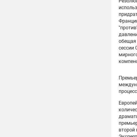
Резолюц
исполь
придрат
Францию
"против
давлени
обещая 
сессии 
мирного
компенс
Премье
междуна
процесс
Европей
количес
драмати
премьер
второй 
Эксперт