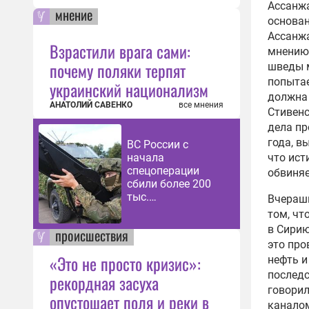
Ассанжа
мнение
приз
основан
экст
Ассанжа
09:14
Взрастили врага сами:
мнению 
почему поляки терпят
шведы м
Стор
попытае
акци
украинский национализм
должна 
Брит
АНАТОЛИЙ САВЕНКО
все мнения
Стивенс
19:57
дела пр
Джул
года, в
ВС России с
Плен
начала
что ист
таку
спецоперации
обвиняем
15:34
сбили более 200
тыс.
Вчераш
Влас
беспилотников
том, чт
оспа
ВСУ
в Сири
происшествия
Асса
это про
05:21
«Это не просто кризис»:
нефть и
Не с
последс
рекордная засуха
Асса
говорил
опустошает поля и реки в
осв
каналом