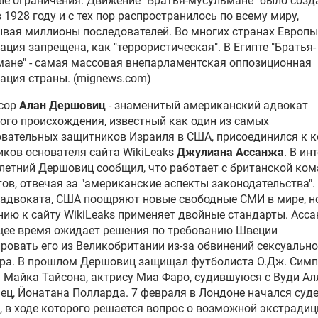
е ограничения. Движение "Братья-мусульмане" было созд
в 1928 году и с тех пор распространилось по всему миру,
вая миллионы последователей. Во многих странах Европ
Британии сообщило, что
ация запрещена, как "террористическая". В Египте "Братья-
нж может оспорить решение
ане" - самая массовая внепарламентская оппозиционная
кстрадиции
ация страны. (mignews.com)
сор
Алан Дершовиц
- знаменитый американский адвокат
рова отреагировала на
ого происхождения, известный как один из самых
рение Британией
вательных защитников Израиля в США, присоединился к 
радиции Ассанжа в США
ков основателя сайта WikiLeaks
Джулиана Ассанжа
. В ин
летний Дершовиц сообщил, что работает с британской ко
а МВД Великобритании
ов, отвечая за "американские аспекты законодательства".
яла решение об
адвоката, США поощряют новые свободные СМИ в мире, н
радиции Ассанжа в США
ию к сайту WikiLeaks применяет двойные стандарты. Асса
щее время ожидает решения по требованию Швеции
ровать его из Великобритании из-за обвинений сексуально
в Испании вызвал экс-
ра. В прошлом Дершовиц защищал футболиста О.Дж. Симп
екретаря США свидетелем
 Майка Тайсона, актрису Миа Фаро, судившуюся с Вуди Ал
елу Ассанжа
нец, Йонатана Полларда. 7 февраля в Лондоне начался суд
, в ходе которого решается вопрос о возможной экстрадиц
ссар Совета Европы