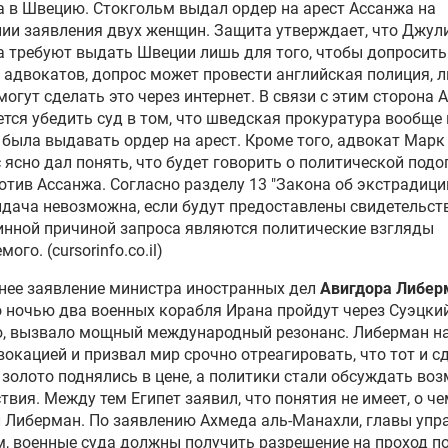
 в Швецию. Стокгольм выдал ордер на арест Ассанжа на
вала Британию не
ии заявления двух женщин. Защита утверждает, что Джул
радировать Ассанжа в США
 требуют выдать Швеции лишь для того, чтобы допросить
адвокатов, допрос может провести английская полиция, л
огут сделать это через интернет. В связи с этим сторона 
онники Ассанжа проводят
тся убедить суд в том, что шведская прокуратура вообще 
ю протеста у здания МВД
была выдавать ордер на арест. Кроме того, адвокат Марк
ании
 ясно дал понять, что будет говорить о политической подо
отив Ассанжа. Согласно разделу 13 "Закона об экстрадици
иана Ассанжа надо спасти.
ыдача невозможна, если будут предоставлены свидетельств
ённые натовцы дают нам
инной причиной запроса являются политические взгляды
ю возможность
ого. (cursorinfo.co.il)
нее заявление министра иностранных дел
Авигдора Либер
ти Австралии не будут
о ночью два военных корабля Ирана пройдут через Суэцки
ривать экстрадицию
ю, вызвало мощный международный резонанс. Либерман н
нжа в США
вокацией и призвал мир срочно отреагировать, что тот и сд
 золото поднялись в цене, а политики стали обсуждать во
уд, а цирк: сторонники
твия. Между тем Египет заявил, что понятия не имеет, о ч
нжа потребовали его
 Либерман. По заявлению Ахмеда аль-Манахли, главы упр
обождения
, военные суда должны получить разрешение на проход п