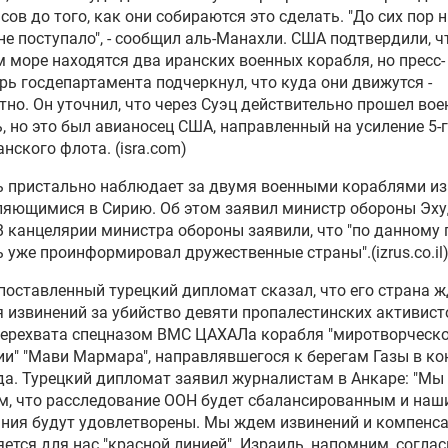
асов до того, как они собираются это сделать. "До сих пор 
не поступало", - сообщил аль-Манахли. США подтвердили, ч
в Лондоне выдал ордер на
 море находятся два иранских военных корабля, но пресс-
радицию в США основателя
рь госдепартамента подчеркнул, что куда они движутся -
Leaks Ассанжа
тно. Он уточнил, что через Суэц действительно прошел во
, но это был авианосец США, направленный на усиление 5-
озащитные организации
нского флота. (isra.com)
илии требуют освободить
 пристально наблюдает за двумя военными кораблями из
анжа
ляющимися в Сирию. Об этом заявил министр обороны Эх
В канцелярии министра обороны заявили, что "по данному 
 уже проинформировал дружественные страны".(izrus.co.il
оставленный турецкий дипломат сказал, что его страна ж
 извинений за убийство девяти пропалестинских активист
перехвата спецназом ВМС ЦАХАЛа корабля "миротворческ
и" "Мави Мармара", направлявшегося к берегам Газы в ко
да. Турецкий дипломат заявил журналистам в Анкаре: "Мы
, что расследование ООН будет сбалансированным и наш
ния будут удовлетворены. Мы ждем извинений и компенса
яется для нас "красной линией". Израиль, напомним, согла