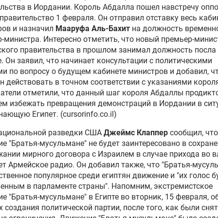
а Мексики призвал
льства в Иордании. Король Абдалла пошел навстречу оппо
брать статую Свободы в
правительство 1 февраля. Он отправил отставку весь каби
Йорке из-за Ассанжа
ров и назначил
Мааруфа Аль-Бахит
на должность временн
-министра. Интересно отметить, что новый премьер-минис
кого правительства в прошлом занимал должность посла
та Ассанжа обжаловала
. Он заявил, что начинает консультации с политическими
ние по экстрадиции в
и по вопросу о будущем кабинете министров и добавил, ч
ты
н действовать в точном соответствии с указаниями короля
тели отметили, что данный шаг короля Абдаллы продикт
Германии контактирует с
м избежать превращения демонстраций в Иордании в сит
кобританией по делу
ающую Египет. (cursorinfo.co.il)
анжа
национальной разведки США
Джеймс Клаппер
сообщил, что
е "Братья-мусульмане" не будет заинтересовано в сохране
уга Ассанжа заявила об
ании мирного договора с Израилем в случае прихода во в
шении состояния его
т Армейское радио. Он добавил также, что "Братья-мусул
овья
ственное популярное среди египтян движение и "их голос б
енным в парламенте страны". Напомним, экстремистское
нда юристов Ассанжа
е "Братья-мусульмане" в Египте во вторник, 15 февраля, 
олжит добиваться отмены
х создания политической партии, после того, как были сня
экстрадиции в США