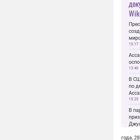
док
Wik
Прес
созд
мир
15:17
Асса
оспо
13:40
В СШ
по д
Асс
15:25
В па
приз
Джул
09:25
года, 2