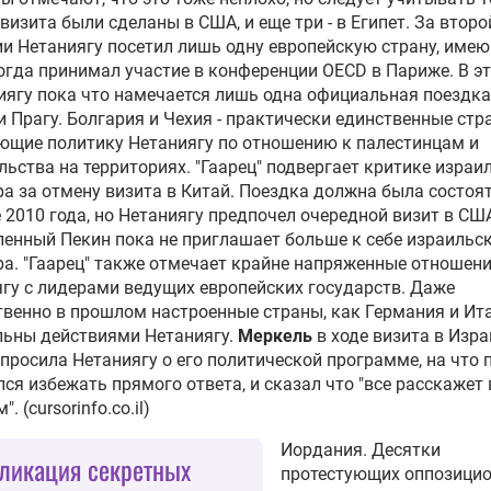
 визита были сделаны в США, и еще три - в Египет. За второ
и Нетаниягу посетил лишь одну европейскую страну, име
 когда принимал участие в конференции OECD в Париже. В э
иягу пока что намечается лишь одна официальная поездка 
 Прагу. Болгария и Чехия - практически единственные стра
щие политику Нетаниягу по отношению к палестинцам и
льства на территориях. "Гаарец" подвергает критике израи
а за отмену визита в Китай. Поездка должна была состоя
 2010 года, но Нетаниягу предпочел очередной визит в СШ
енный Пекин пока не приглашает больше к себе израильс
а. "Гаарец" также отмечает крайне напряженные отношен
гу с лидерами ведущих европейских государств. Даже
венно в прошлом настроенные страны, как Германия и Ита
льны действиями Нетаниягу.
Меркель
в ходе визита в Изр
просила Нетаниягу о его политической программе, на что 
ся избежать прямого ответа, и сказал что "все расскажет 
. (cursorinfo.co.il)
Иордания. Десятки
ликация секретных
протестующих оппозици