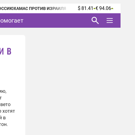
$ 81.41
€ 94.06
ОССИЮ
ХАМАС ПРОТИВ ИЗРАИЛЯ
помогает
и в
ию,
т
 вето
е хотят
й в
тон.