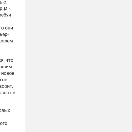
чью
рца -
ребуя
го они
ьер-
оролем
я, что
нашим
 новое
 не
ворит,
вляют в
овых
ого