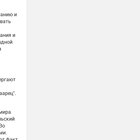
танию и
овать
ания и
здной
я
ергают
аарец".
 мира
льский
Во
ми.
от факт,