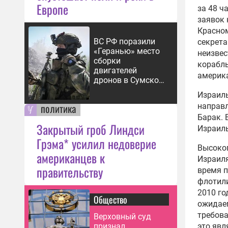
Европе
11:23
за 48 ч
заявок 
Суд 
Красном
экст
ВС РФ поразили
секрета
Wiki
«Геранью» место
неизвес
10:25
сборки
корабль
двигателей
Прав
америка
дронов в Сумской
Браз
области
Израиль
Асс
политика
направ
06:58
Барак. 
Закрытый гроб Линдси
Израиль
Грэма* усилил недоверие
Высокоп
американцев к
Израиля
правительству
время 
флотили
2010 го
Общество
ожидаем
требова
Верховный суд
признал
это явл