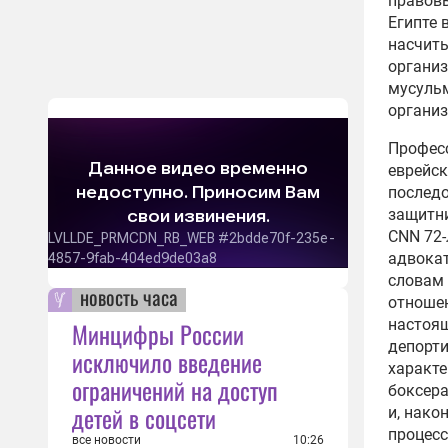
правовы
02:14
Египте 
насчиты
МВД 
организ
Асса
мусульм
об э
организ
11:32
Профес
Заха
еврейск
одоб
последо
экст
защитни
11:09
CNN 72-
Глав
адвокат
прин
словам 
новость часа
экст
отношен
09:39
настоя
Минцифры России
депорти
Суд 
исключило введение
характе
госс
ограничений на доступ
боксера
по д
детей в соцсети
и, нако
07:10
процесс
все новости
10:26
Коми