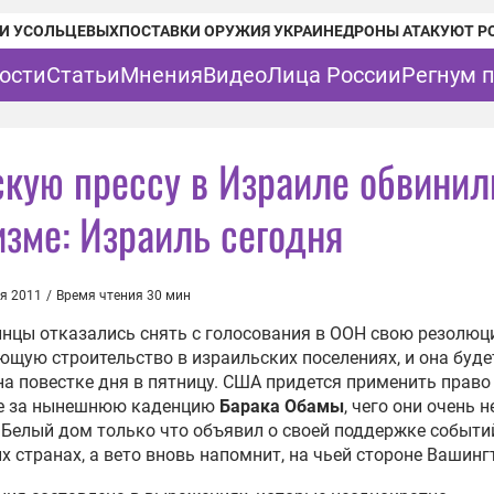
И УСОЛЬЦЕВЫХ
ПОСТАВКИ ОРУЖИЯ УКРАИНЕ
ДРОНЫ АТАКУЮТ Р
ости
Статьи
Мнения
Видео
Лица России
Регнум 
скую прессу в Израиле обвинил
изме: Израиль сегодня
я 2011
/
Время чтения 30 мин
нцы отказались снять с голосования в ООН свою резолюц
щую строительство в израильских поселениях, и она буде
на повестке дня в пятницу. США придется применить право
е за нынешнюю каденцию
Барака Обамы
, чего они очень н
 Белый дом только что объявил о своей поддержке событи
х странах, а вето вновь напомнит, на чьей стороне Вашинг