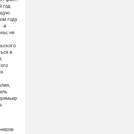
й год
ющую
том году
- в
ны, не
льского
ться в
А.
кого
ия
лия,
аиль
премьер
в
онеров