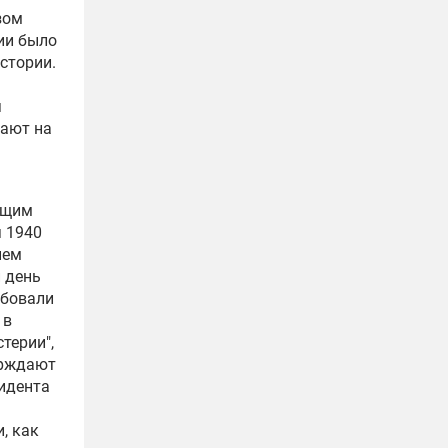
зом
ии было
стории.
я
нают на
ющим
 1940
нем
и день
ебовали
 в
терии",
ерждают
идента
, как