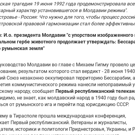
ская трагедия 19 июня 1992 года продемонстрировала вс
арный характер установившегося в Молдавии режима".
тровье - Россия: Что нужно для того, чтобы процесс росси
стровской правовой гармонизации стал более эффективн
: И.о. президента Молдавии "с упорством изображенного 
альном гербе животного продолжает утверждать: Бессара
о румынская земля"
уководство Молдавии во главе с Михаем Гипму провело ц
ование, результатом которого стал вердикт - 28 июня 1940
ий Союз незаконно оккупировал территорию Бессарабии, 
летия коммунистического режима нанесли непоправимый 
скому народу, сообщает
Первый республиканский телекан
видимо, не знает, как молдавский народ в 1940 году был ра
ься от румынского ига и перейти под юрисдикцию СССР.
тему в Тирасполе прошла международная конференция,
ает Первый республиканский. Ветераны и журналисты,
атели, историки и политологи Приднестровья, Украины, и 