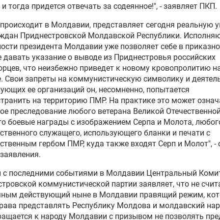
- и тогда придется отвечать за содеянное!", - заявляет ПКП.
рта газа из Румынии
о происходит в Молдавии, представляет сегодня реальную у
ду Молдавией и Румынией
аждан Приднестровской Молдавской Республики. Исполня
дут три новых моста
ости президента Молдавии уже позволяет себе в приказн
 давать указание о выводе из Приднестровья российских
рцев, что неизбежно приведет к новому кровопролитию н
ли Румынии назвали
. Свои запреты на коммунистическую символику и деятел
го популярного
ующих ее организаций он, несомненно, попытается
транного лидера
транить на территорию ПМР. На практике это может означ
ое преследование любого ветерана
Великой Отечественно
авские военные приняли
о боевые награды с изображением Серпа и Молота, любог
тие в проводимых в
ственного служащего, использующего бланки и печати с
нии учениях
ственным гербом ПМР, куда также входят Серп и Молот", -
заявления.
идент Молдавии призвала
и с последними событиями в Молдавии Центральный Коми
ынию оказать Кишиневу
тровской коммунистической партии заявляет, что не счит
итическую помощь»
мным действующий ныне в Молдавии правящий режим, кот
рава представлять Республику Молдова и молдавский нар
ащается к народу Молдавии с призывом не позволять пре