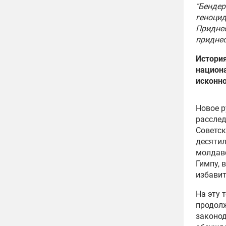
"Бендер
геноцид
Приднес
придне
История
национ
исконн
Новое р
расслед
Советск
десяти
молдав
Гимпу, 
избавит
На эту 
продолж
законод