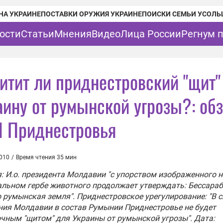
НА УКРАИНЕ
ПОСТАВКИ ОРУЖИЯ УКРАИНЕ
ПОИСКИ СЕМЬИ УСОЛЬ
ости
Статьи
Мнения
Видео
Лица России
Регнум 
итит ли приднестровский "щит"
аину от румынской угрозы?: об
 Приднестровья
010
/
Время чтения 35 мин
: И.о. президента Молдавии "с упорством изображенного н
льном гербе животного продолжает утверждать: Бессараб
 румынская земля". Приднестровское урегулирование: "В 
ия Молдавии в состав Румынии Приднестровье не будет
чным "щитом" для Украины от румынской угрозы". Дата: