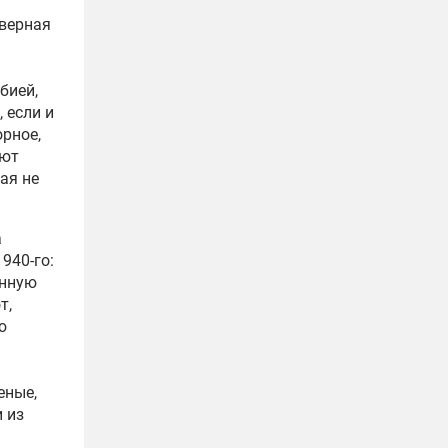
еверная
бией,
 если и
рное,
ают
ая не
а
940-го:
анную
т,
ю
еные,
 из