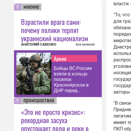
власти 
мнение
импо
15:18
"То, чт
Взрастили врага сами:
Меж
для гр
наве
почему поляки терпят
обязанн
06:09
порядке
украинский национализм
миротво
Жите
АНАТОЛИЙ САВЕНКО
все мнения
Днестре
само
использ
инос
Армия
распрос
09:57
уголовн
Бойцы ВС России
Молд
носящег
взяли в кольцо
учас
государ
поселок
Красноярское в
Румы
государ
ДНР перед
09:37
авторы 
зачисткой
происшествия
През
"В связ
Рум
«Это не просто кризис»:
Приднес
«пол
легити
рекордная засуха
13:36
имеет п
опустошает поля и реки в
ПКП обр