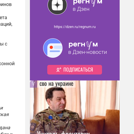
оинов
ета
аций,
ы с
конной
сво на украине
 и
ская
здана
Учитель-фронтовик,