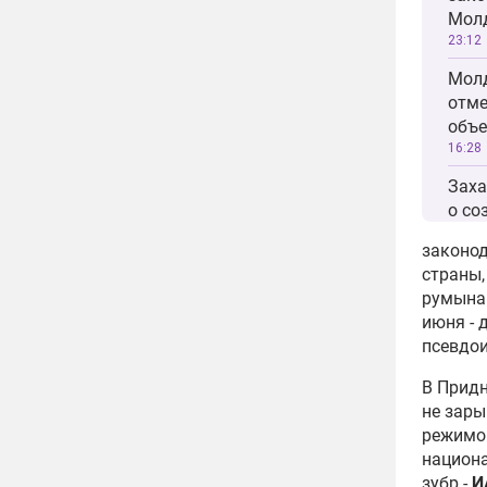
Мол
23:12
Молд
отме
объе
16:28
Заха
о со
молд
законод
12:27
страны,
Лиде
румынам
приз
июня - 
по г
псевдои
09:35
В Придн
Оппо
не зары
мити
режимов
язы
национа
12:37
зубр -
И