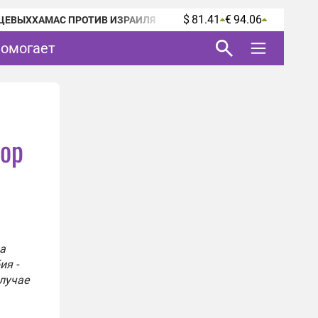
$ 81.41
€ 94.06
ЦЕВЫХ
ХАМАС ПРОТИВ ИЗРАИЛЯ
помогает
зор
а
ия -
случае