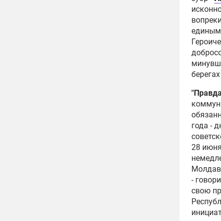
исконно
Как 
вопреки
прод
единым:
Росс
Героиче
16:49
добросо
Опро
минувше
Молд
берегах
прис
15:11
"Правд
коммун
Румы
обязанн
стре
года - 
ситу
советск
14:42
28 июня
Молд
немедле
перв
Молдави
10:51
- говор
свою п
Жите
Республ
укре
инициат
опро