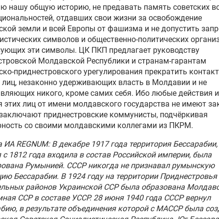
ю нашу общую историю, не предавать память советских в
циональностей, отдавших свои жизни за освобождение
кой земли и всей Европы от фашизма и не допустить запр
стических символов и общественно-политических организ
ующих эти символы. ЦК ПКП предлагает руководству
стровской Молдавской Республики и странам-гарантам
ко-приднестровского урегулирования прекратить контакт
 лиц, незаконно удерживающих власть в Молдавии и не
вляющих никого, кроме самих себя. Ибо любые действия и
 этих лиц от имени молдавского государства не имеют за
- заключают приднестровские коммунисты, подчёркивая
рность со своими молдавскими коллегами из ПКРМ.
 ИА REGNUM: В декабре 1917 года территория Бессарабии,
 с 1812 года входила в состав Российской империи, была
рована Румынией. СССР никогда не признавал румынскую
ию Бессарабии. В 1924 году на территории Приднестровья
ельных районов Украинской ССР была образована Молдав
ная ССР в составе УССР. 28 июня 1940 года СССР вернул
бию, в результате объединения которой с МАССР была со