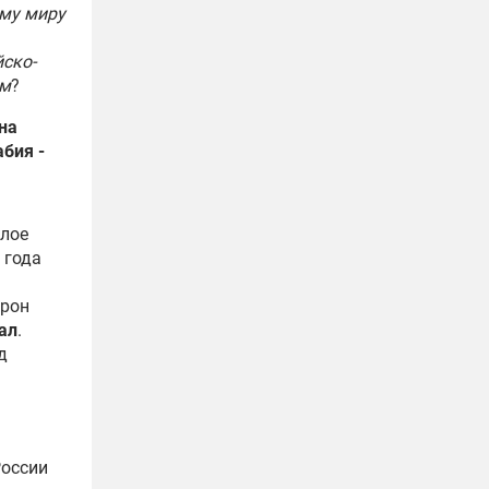
ему миру
йско-
ым
?
на
бия -
елое
 года
а
урон
ал
.
д
России