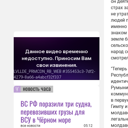
он деят
11:59
страх з
Деле
не утра
Молд
людей п
числ
именно 
17:51
знаком 
земле 
Влас
сельско
угро
народ с
стор
смотрел
13:55
"Теперь
През
Республ
инте
иденти
Заха
новость часа
Румынии
14:57
коммуни
В Мо
в перву
ВС РФ поразили три судна,
зако
Гимпу и
перевозивших грузы для
пере
молдав
12:27
ВСУ в Чёрном море
легальн
молдавс
В Мо
все новости
05:12