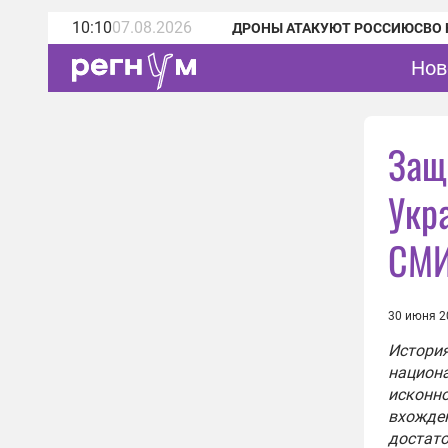
10:10
07.08.2026
ДРОНЫ АТАКУЮТ РОССИЮ
СВО 
Нов
Защ
Укр
СМИ
30 июня 2
История
национа
исконно
вхожден
достато