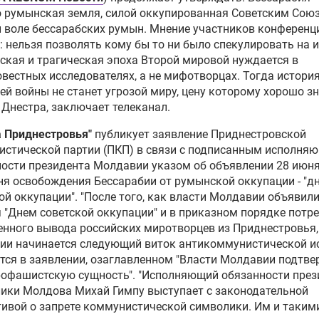
 румынская земля, силой оккупированная Советским Сою
долго армия Приднестровья
 воле бессарабских румын. Мнение участников конференц
ержится без поддержки
 нельзя позволять кому бы то ни было спекулировать на и
ии
ская и трагическая эпоха Второй мировой нуждается в
вестных исследователях, а не мифотворцах. Тогда истори
с: более половины жителей
й войны не станет угрозой миру, цену которому хорошо з
авии против
 Днестра, заключает телеканал.
оединения к Румынии
а Приднестровья"
публикует заявление Приднестровской
истической партии (ПКП) в связи с подписанным исполня
ния обвинила Россию в
ости президента Молдавии указом об объявлении 28 июня
млении дестабилизировать
дня освобождения Бессарабии от румынской оккупации - "д
ацию в Молдавии
ой оккупации". "После того, как власти Молдавии объявил
 "Днем советской оккупации" и в приказном порядке потр
авия получила от Румынии
нного вывода российских миротворцев из Приднестровья,
ую партию дров на зиму
и начинается следующий виток антикоммунистической ис
ится в заявлении, озаглавленном "Власти Молдавии подтв
рофашистскую сущность". "Исполняющий обязанности през
ли Молдавии не против
ики Молдова Михай Гимпу выступает с законодательной
пления связей с Россией —
ивой о запрете коммунистической символики. Им и такими
с