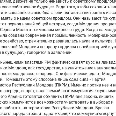
елями, движет не только ненависть к советскому прошлому
а свое собственное будущее. Ради того, чтобы сохранить вл
гация Румынии прибыла в
тить связанные с нею блага, они пытаются вытравить из с
авию на машине, которая
амять о нашем советском прошлом. Они называют "оккуп
ится в угоне
тот период нашей общей истории, когда Молдавия процве
Серпа и Молота - символом мирного труда. Когда на молд
была создана современная промышленность, модернизиро
ти Румынии не видят
е хозяйство, стремительно развивалась наука и культура. 
зы для Молдавии со
олнечной Молдавии по праву гордился своей историей и у
оны России
 в будущее", - говорится в заявлении.
 нынешними властями РМ фактически взят курс на ликви
идент Молдавии защищает
ики Молдова, как государства, на уничтожение националь
ресы другой страны —
чности молдавского народа. Они фактически сдают Молд
рова
. Помешать этому способна лишь одна сила - Партия
стов Республики Молдова (ПКРМ). Именно против нее и н
лдавии готовят
ю очередь, запрет, налагаемый на коммунистическую симв
нопроекты о
 его Альянс готовятся объявить ПКРМ вне закона, лишить
именовании языка
ских коммунистов возможности участвовать в выборах и
о работать на территории Республики Молдова. Врагов
кого народа страшит одна мысль, что коммунисты вернут
лдавии сообщили о начале