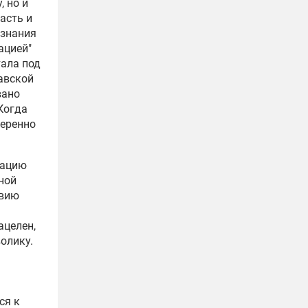
, но и
асть и
ознания
ацией"
тала под
авской
вано
Когда
веренно
дацию
ной
авию
ацелен,
олику.
ся к