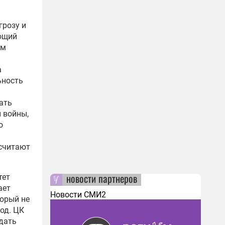
грозу и
ющий
ом
а
ьность
ать
й войны
,
о
 считают
новости партнеров
тет
ает
Новости СМИ2
орый не
од. ЦК
дать