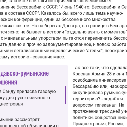
ли, какое же все-таки историческое значение имеет
инение Бессарабии к СССР. "Июнь 1940-го: Бессарабия и С
а в составе СССР". Казалось бы, всего лишь тема научно-
еской конференции, один из бесконечного множества
еских фактов. Но на берегах Днестра, на границе с Бессара
тся ясно: не бывает в истории "отдельно взятых моментов",
 с маниакальным упорством пытаются переиначить бесспо
ать давно и прочно задокументированное, и вовсю работ
ные и легализованные идеологические "ателье", перекраив
саму историю - сознание масс.
Так все-таки, что сделал
давско-румынские
Красная Армия
28 июня 1
ошения
освободила аннексиров
Бессарабию или, наоборо
 Санду припасла газовую
оккупировала румынску
ку для русскоязычного
территорию? - задаётся
нестровья
вопросом телеканал. На
протяжении трех дней уч
политики, общественники
мынии рассмотрят
Приднестровья, России,
нопроект об объединении с