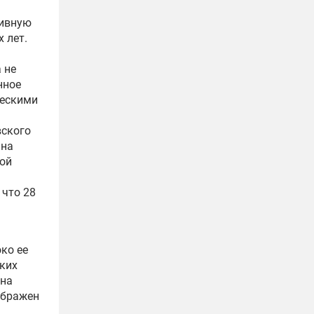
тивную
 лет.
 не
нное
ческими
вского
 на
ной
 что 28
я
ко ее
ских
 на
ображен