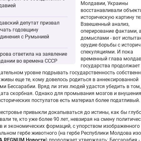
Молдавии, Украины
давией
восстанавливали объек
историческую картину тех
авский депутат призвал
Взвешенный анализ,
чать годовщину
оперирование фактами, а
динения с Румынией
домыслами - вот испыта
орудие борьбы с истори
спекуляциями. И пока
рова ответила на заявление
временный глава молда
здании во времена СССР
государства продолжает
авского языка
ательном уровне подрывать государственность собствен
 живы еще те, кому довелось родиться в аннексированной
р оппозиции в Молдавии
и Бессарабии. Вряд ли этих людей удастся убедить в том,
вал провести референдум
дата скорбная. Однако для промывания мозгов и внушени
осязыку
сторических постулатов есть материал более податливый.
естровье привыкли докапываться до истины, как бы глубо
зиция Молдавии проведет
вали те, кто уже более 90 лет, невзирая на смену политиче
нг против переименования
 и экономических формаций, с упорством изображенного
ка
льном гербе животного (на гербе Республики Молдова из
А REGNUM Новости
) продолжает утверждать: Бессарабия -