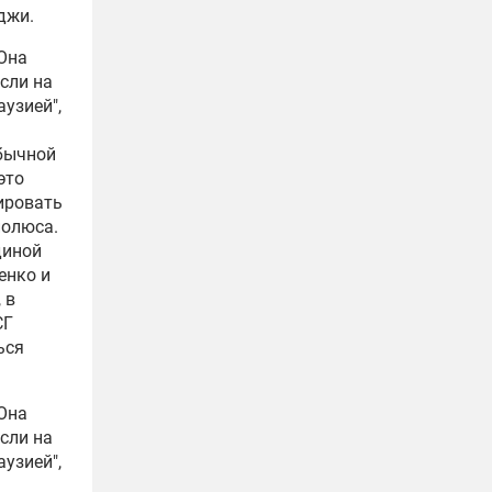
уджи
.
 Она
сли на
узией",
обычной
это
ировать
полюса.
диной
енко и
 в
СГ
ься
 Она
сли на
узией",