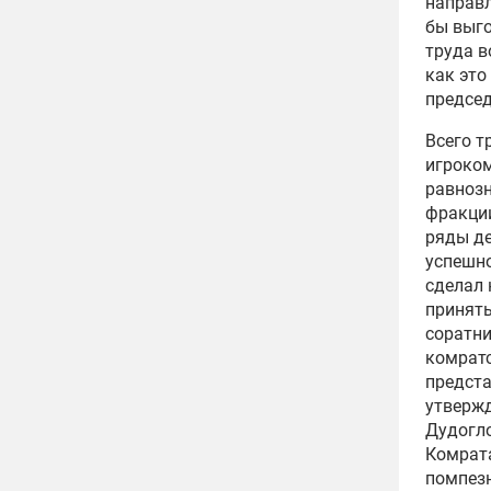
направл
бы выго
труда в
как это
предсе
Всего т
игроком
равнозн
фракции
ряды де
успешно
сделал 
приняты
соратни
комратс
предста
утвержд
Дудогло
Комрата
помпезн