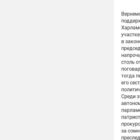
Вернемс
поддерж
Харламе
участке
в закон
председ
напрочь
столь о
поговар
тогда п
его сес
политич
Среди э
автоном
парламе
патриот
прокуро
за сомн
пресле