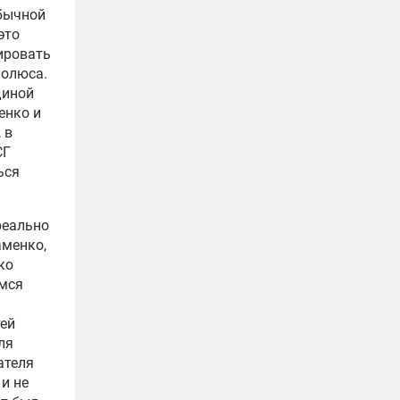
обычной
это
ировать
полюса.
диной
енко и
 в
СГ
ься
реально
аменко,
ко
емся
тей
ля
ателя
и не