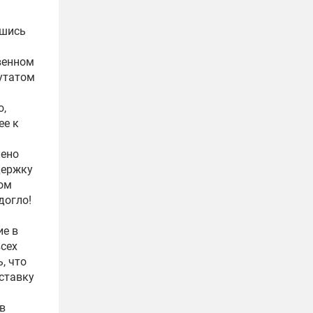
вшись
венном
путатом
о,
ее к
лено
держку
вом
догло!
ие в
всех
, что
ставку
в