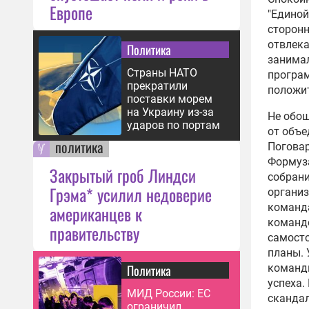
Европе
"Единой
сторонн
отвлека
Политика
занимал
Страны НАТО
програм
прекратили
положи
поставки морем
на Украину из-за
Не обош
ударов по портам
от объе
политика
Поговар
Формуз
Закрытый гроб Линдси
собрани
Грэма* усилил недоверие
организ
команда
американцев к
команде
правительству
самосто
планы. 
Политика
команды
успеха.
МИД России: ЕС
скандал
ограничил