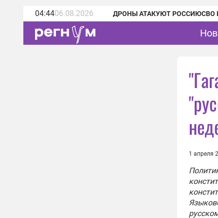
04:44
06.08.2026
ДРОНЫ АТАКУЮТ РОССИЮ
СВО 
Нов
"Га
"рус
нед
1 апреля 
Политик
констит
констит
Языково
русском