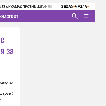
$ 80.93
€ 93.19
ЦЕВЫХ
ХАМАС ПРОТИВ ИЗРАИЛЯ
помогает
ие
я за
Реформа
даров".
о