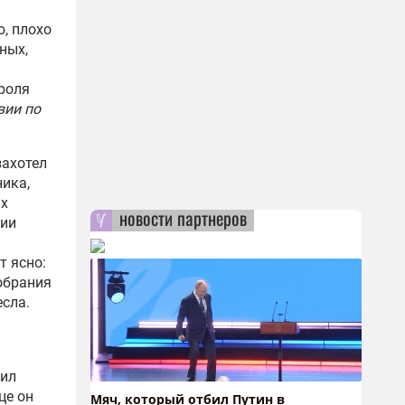
, плохо
ных,
роля
вии по
захотел
ика,
ах
новости партнеров
нии
т ясно:
обрания
есла.
шил
це он
Мяч, который отбил Путин в