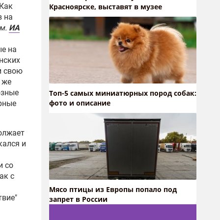
 Как
Красноярске, выставят в музее
в на
им.
ИА
ые на
нских
и свою
 же
озные
Топ-5 самых миниатюрных пород собак:
фото и описание
рные
должает
кался и
и со
ак с
Мясо птицы из Европы попало под
твие"
запрет в России
а