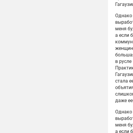
Гагаузи
Однако 
выработ
меня бу
а если 
коммуни
женщины
большая
в русле
Практик
Гагаузи
стала е
объятия
слишком
даже ее
Однако 
выработ
меня бу
а если 