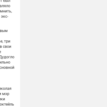
от был
авляло
омнить,
 экс-
овым
е, три
в свои
е
 Дудогло
вильно
основной
иколая
м мэр
ики
коктейль