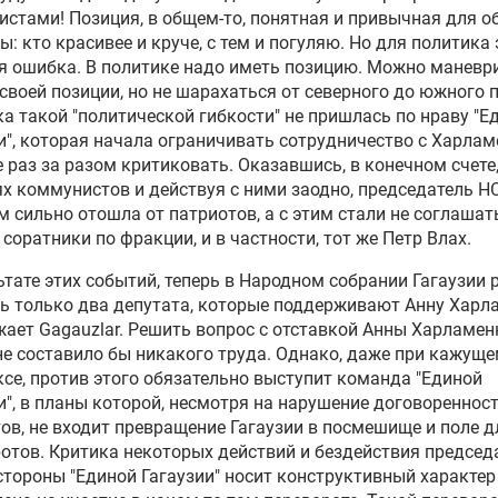
стами! Позиция, в общем-то, понятная и привычная для 
: кто красивее и круче, с тем и погуляю. Но для политика 
 ошибка. В политике надо иметь позицию. Можно маневр
 своей позиции, но не шарахаться от северного до южного 
а такой "политической гибкости" не пришлась по нраву "Е
и", которая начала ограничивать сотрудничество с Харлам
е раз за разом критиковать. Оказавшись, в конечном счете,
х коммунистов и действуя с ними заодно, председатель Н
 сильно отошла от патриотов, а с этим стали не соглашат
 соратники по фракции, и в частности, тот же Петр Влах.
ьтате этих событий, теперь в Народном собрании Гагаузии 
ь только два депутата, которые поддерживают Анну Харл
ает Gagauzlar. Решить вопрос с отставкой Анны Харламен
не составило бы никакого труда. Однако, даже при кажущ
се, против этого обязательно выступит команда "Единой
и", в планы которой, несмотря на нарушение договореннос
ов, не входит превращение Гагаузии в посмешище и поле д
отов. Критика некоторых действий и бездействия председ
стороны "Единой Гагаузии" носит конструктивный характер 