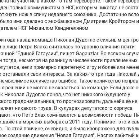
ена на участие в каком-то там перевороте. Такой перевор
ден только коммунистам в НСГ, которым никогда не сост
откнуть нож в спину недавнего союзника. Достаточно всп
 было ими сделано с экс-башканом
Дмитрием Кройтором
и
дателем НСГ
Михаилом Кендигеляном
.
ри года назад команда Николая Дудогло с сильным центр
 в лице Петра Влаха считалась по уровню влияния почти
ачной "Единой Гагаузии", пишет Gagauzlar. Во всяком случа
 тогда, несмотря на разницу в численности привлеченных 
путатов, вели примерно паритетную игру и более или мене
 отстаивали свои интересы. За каких-то три года Николай
немыслимое количество ошибок. Такое количество непра
х решений не могло не сказаться на команде. Если даже 
к Николая Дудогло понял, что нет никакого будущего у
кого градоначальника, то прогнозировать дальнейшее не
вляет никакого труда. В кулуарах депутатского корпуса
ают, что Петр Влах сомневается в возможности победы Н
 даже на мэрских выборах в 2011 году. Понимает это и са
. По этой причине, очевидно, и было изображено для публ
ое создание движения "Новая Гагаузия". Наспех взбитый 