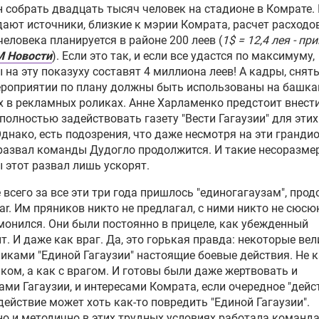
 собрать двадцать тысяч человек на стадионе в Комрате.
ают источники, близкие к мэрии Комрата, расчет расходо
человека планируется в районе 200 леев (
1$ = 12,4 лея - пр
 Новости
). Если это так, и если все удастся по максимуму,
 на эту показуху составят 4 миллиона леев! А кадры, снят
ероприятии по плану должны быть использованы на башка
 в рекламных роликах. Анне Харламенко предстоит внест
 полностью задействовать газету "Вести Гагаузии" для этих
Однако, есть подозрения, что даже несмотря на эти гранди
развал команды Дудогло продолжится. И такие несоразме
 этот развал лишь ускорят.
 всего за все эти три года пришлось "единогагаузам", про
ar. Им пряников никто не предлагал, с ними никто не сюсю
монился. Они были постоянно в прицеле, как убежденный
т. И даже как враг. Да, это горькая правда: некоторые вел
иками "Единой Гагаузии" настоящие боевые действия. Не к
ком, а как с врагом. И готовы были даже жертвовать и
ами Гагаузии, и интересами Комрата, если очередное "дейс
действие может хоть как-то повредить "Единой Гагаузии".
о и методично в этих трудных условиях работала команд