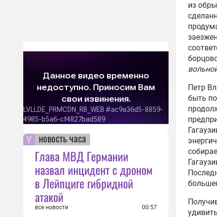
из обры
сделанн
продума
заезжен
соответ
борцовс
вольной
Петр Вл
быть п
продолж
предпри
Гагаузи
новость часа
энергич
собирае
Глава МВД Германии
Гагаузи
назвал инцидент с дроном
Последн
в Лейпциге гибридной
большег
атакой
Получив
все новости
00:57
удивить