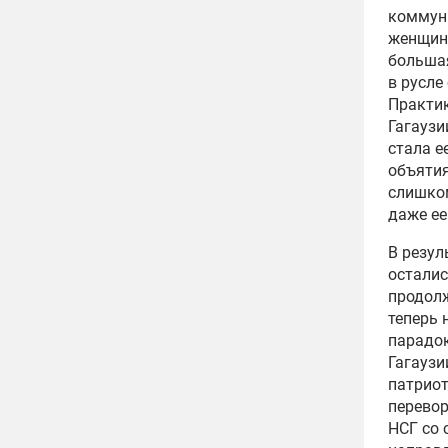
коммуни
женщины
большая
в русле
Практик
Гагаузи
стала е
объятия
слишком
даже ее
В резул
осталис
продолж
теперь 
парадок
Гагаузи
патриот
перевор
НСГ со 