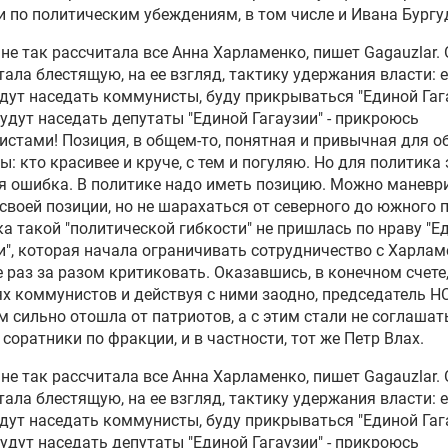
и по политическим убеждениям, в том числе и
Ивана Бург
не так рассчитала все Анна Харламенко, пишет Gagauzlar.
ала блестящую, на ее взгляд, тактику удержания власти: е
дут наседать коммунисты, буду прикрываться "Единой Гага
будут наседать депутаты "Единой Гагаузии" - прикроюсь
стами! Позиция, в общем-то, понятная и привычная для 
: кто красивее и круче, с тем и погуляю. Но для политика 
 ошибка. В политике надо иметь позицию. Можно маневр
 своей позиции, но не шарахаться от северного до южного 
а такой "политической гибкости" не пришлась по нраву "Е
и", которая начала ограничивать сотрудничество с Харлам
е раз за разом критиковать. Оказавшись, в конечном счете,
х коммунистов и действуя с ними заодно, председатель Н
 сильно отошла от патриотов, а с этим стали не соглашат
 соратники по фракции, и в частности, тот же Петр Влах.
не так рассчитала все Анна Харламенко, пишет Gagauzlar.
ала блестящую, на ее взгляд, тактику удержания власти: е
дут наседать коммунисты, буду прикрываться "Единой Гага
будут наседать депутаты "Единой Гагаузии" - прикроюсь