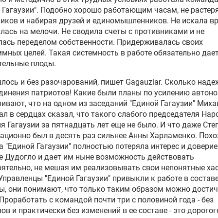
 Гагаузии". Подобно хорошо работающим часам, не растер
иков и набирая друзей и единомышленников. Не искала вр
лась на мелочи. Не сводила счеты с противниками и не
ась переделом собственности. Придерживалась своих
мных целей. Такая системность в работе обязательно дае
тельные плоды.
лось и без разочарований, пишет Gagauzlar. Сколько над
динения патриотов! Какие были планы по усилению автоно
ивают, что на одном из заседаний "Единой Гагаузии"
Миха
ал
в сердцах сказал, что такого слабого председателя Нар
я Гагаузии за пятнадцать лет еще не было. И что даже
Сте
ационно был в десять раз сильнее Анны Харламенко. Похо
 "Единой Гагаузии" полностью потеряла интерес и доверие
 Дудогло и дает им ныне возможность действовать
ятельно, не мешая им реализовывать свои непонятные ха
Управленцы "Единой Гагаузии" привыкли к работе в состав
, они понимают, что только таким образом можно дости
 Проработать с командой почти три с половиной года - без
ов и практически без изменений в ее составе - это дорогог