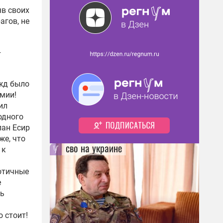
яв своих
агов, не
т
ежд было
мии!
ил
одного
пан Есир
же, что
сво на украине
 к
отичные
е
чь
о стоит!