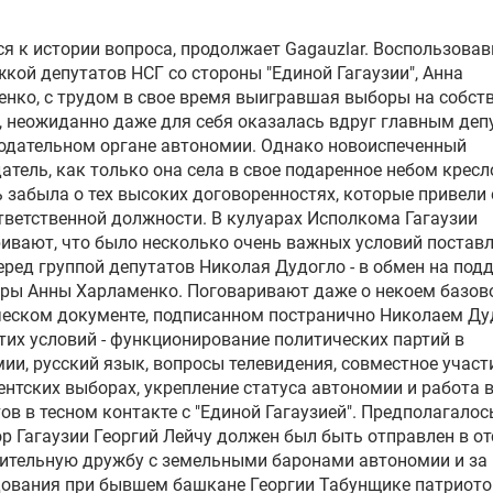
я к истории вопроса, продолжает Gagauzlar. Воспользова
кой депутатов НСГ со стороны "Единой Гагаузии", Анна
нко, с трудом в свое время выигравшая выборы на собст
, неожиданно даже для себя оказалась вдруг главным де
одательном органе автономии. Однако новоиспеченный
атель, как только она села в свое подаренное небом кресл
 забыла о тех высоких договоренностях, которые привели 
тветственной должности. В кулуарах Исполкома Гагаузии
ивают, что было несколько очень важных условий постав
еред группой депутатов Николая Дудогло - в обмен на под
тры Анны Харламенко. Поговаривают даже о некоем базо
еском документе, подписанном постранично Николаем Ду
тих условий - функционирование политических партий в
ии, русский язык, вопросы телевидения, совместное участ
нтских выборах, укрепление статуса автономии и работа 
ов в тесном контакте с "Единой Гагаузией". Предполагалось
р Гагаузии
Георгий Лейчу
должен был быть отправлен в от
ительную дружбу с земельными баронами автономии и за
дования при бывшем башкане
Георгии Табунщике
патриото