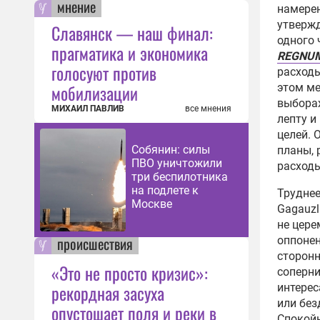
мнение
намерен
утвержд
Славянск — наш финал:
одного 
прагматика и экономика
REGNUM
голосуют против
расходы
мобилизации
этом м
выборах
МИХАИЛ ПАВЛИВ
все мнения
лепту и
целей. 
Собянин: силы
планы, 
ПВО уничтожили
расходы
три беспилотника
на подлете к
Труднее
Москве
Gagauzl
не цере
происшествия
оппонен
сторонн
«Это не просто кризис»:
соперни
рекордная засуха
интерес
или без
опустошает поля и реки в
Спокойн