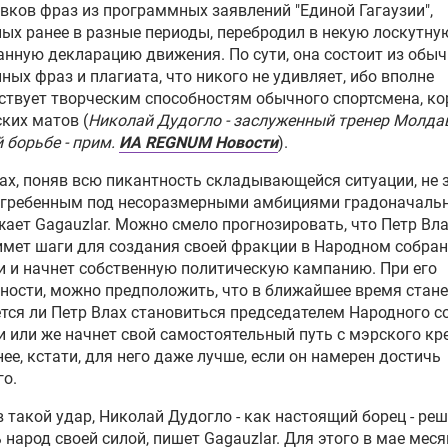
вков фраз из программных заявлений "Единой Гагаузии",
ых ранее в разные периоды, перебродил в некую лоскутную
нную декларацию движения. По сути, она состоит из обыч
ных фраз и плагиата, что никого не удивляет, ибо вполне
ствует творческим способностям обычного спортсмена, ко
ких матов (
Николай Дудогло - заслуженный тренер Молда
 борьбе - прим.
ИА REGNUM Новости
).
ах, поняв всю пикантность складывающейся ситуации, не 
огребенным под несоразмерными амбициями градоначальн
ает Gagauzlar. Можно смело прогнозировать, что Петр Вл
мет шаги для создания своей фракции в Народном собра
и и начнет собственную политическую кампанию. При его
ности, можно предположить, что в ближайшее время стане
тся ли Петр Влах становиться председателем Народного с
и или же начнет свой самостоятельный путь с мэрского кр
ее, кстати, для него даже лучше, если он намерен достичь
о.
 такой удар, Николай Дудогло - как настоящий борец - ре
 народ своей силой, пишет Gagauzlar. Для этого в мае меся