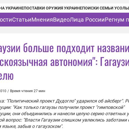
НА УКРАИНЕ
ПОСТАВКИ ОРУЖИЯ УКРАИНЕ
ПОИСКИ СЕМЬИ УСОЛЬ
ости
Статьи
Мнения
Видео
Лица России
Регнум 
гаузии больше подходит назван
скоязычная автономия": Гагаузи
елю
2010
/
Время чтения 27 мин
а: "Политический проект Дудогло" ударился об айсберг". 
уции: "Как только гагаузы получили проект "гимповской"
уции, они объединились и нанесли целую серию ответных у
й вопрос: "Власти Гагаузии слишком увлеклись заботами 
 языке, забыв о гагаузском"
.