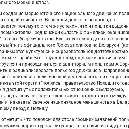
льного меньшинства".
и создания марионеточного национального движения поля
и прорабатываются Варшавой достаточно давно, но
ваются почему-то с тем же успехом, что и попытки выдачи
 всем жителям Гродненской области с фамилией, оканчив
й", то есть безрезультатно. Всего несколько десятков челов
о выйти из официального "Союза поляков на Беларуси" (ко
 занимается культурной и образовательной деятельностью 
не имеет проблем с государством, но даже и частично им
руется) и присоединиться к авантюрным попыткам А.Бор
ить и радикализировать польское движение в направлени
 исключительно политической деятельностью и сепаратиз
из-за этой горстки "поляков" правительство Польши готов
ыв достигнутых положительных отношений с Беларусью,
ть под угрозу выгоду от экономических контактов между
и и "наказать" свое же национальное меньшинство в Белар
в ему въезд в Польшу.
 отметить, что поводом для столь громких заявлений пол
служила карикатурная ситуация, когда один из лидеров 