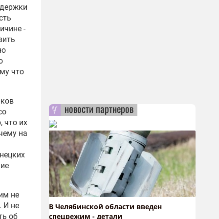
ддержки
сть
ичине -
вить
но
о
ому что
иков
новости партнеров
со
 что их
чему на
енецких
ние
им не
 И не
В Челябинской области введен
ть об
спецрежим - детали