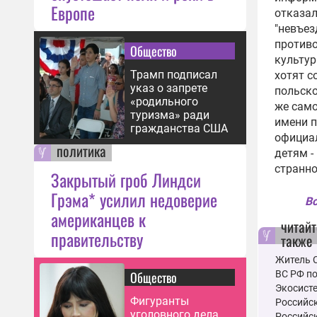
Европе
отказал
"невъез
противо
Общество
культур
Трамп подписал
хотят с
указ о запрете
польско
«родильного
же само
туризма» ради
имени п
гражданства США
официал
политика
детям -
странн
Закрытый гроб Линдси
Грэма* усилил недоверие
Вс
американцев к
читайт
правительству
также
Житель С
Общество
ВС РФ по
Экосисте
Фигуранты
Российск
уголовного дела
Российс