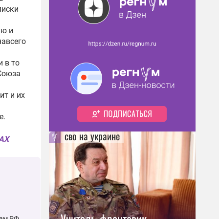
писки
ую и
навсего
и в то
Союза
ит и их
е
.
сво на украине
MAX
Учитель-фронтовик,
лам РФ