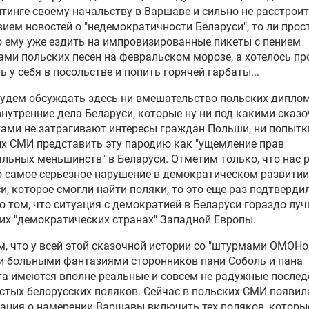
тинге своему начальству в Варшаве и сильно не расстроит
вием новостей о "недемократичности Беларуси", то ли прос
 ему уже ездить на импровизированные пикеты с пением
ми польских песен на февральском морозе, а хотелось пр
ь у себя в посольстве и попить горячей гарбаты...
удем обсуждать здесь ни вмешательство польских дипло
внутренние дела Беларуси, которые ну ни под какими сказ
ами не затрагивают интересы граждан Польши, ни попытк
х СМИ представить эту пародию как "ущемление прав
льных меньшинств" в Беларуси. Отметим только, что нас р
о самое серьезное нарушение в демократическом развитии
и, которое смогли найти поляки, то это еще раз подтверди
о том, что ситуация с демократией в Беларуси гораздо луч
их "демократических странах" Западной Европы.
, что у всей этой сказочной истории со "штурмами ОМОНо
и больными фантазиями сторонников пани Соболь и пана
а имеются вполне реальные и совсем не радужные послед
стых белорусских поляков. Сейчас в польских СМИ появил
ция о намерении Варшавы включить тех поляков, которы