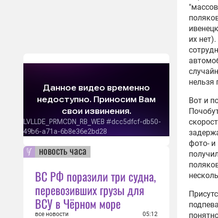
"массов
поляков
ивенецк
их нет)
сотруд
автомоб
случайн
нельзя 
Вот и п
Почобут
скорост
задержа
фото- и
новость часа
получил
поляков
ВС РФ поразили три судна,
несколь
перевозивших грузы для
Присутс
ВСУ в Чёрном море
подпева
все новости
05:12
понятно