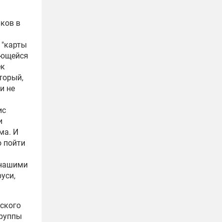
ков в
 "карты
ающейся
ек
торый,
и не
ис
и
ма. И
о пойти
 нашими
уси,
ьского
группы