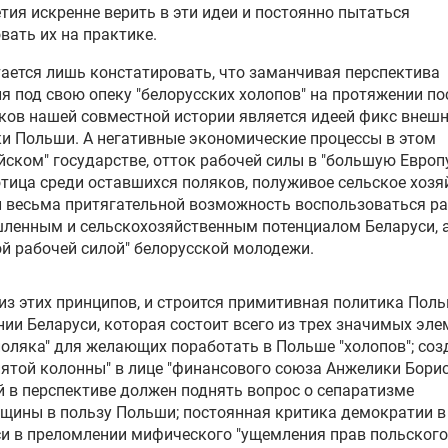
тия искренне верить в эти идеи и постоянно пытаться
вать их на практике.
ается лишь констатировать, что заманчивая перспектива
я под свою опеку "белорусских холопов" на протяжении п
ков нашей совместной истории является идеей фикс внеш
и Польши. А негативные экономические процессы в этом
йском" государстве, отток рабочей силы в "большую Европу
тица среди оставшихся поляков, полуживое сельское хозя
и весьма притягательной возможность воспользоваться р
ленным и сельскохозяйственным потенциалом Беларуси, 
й рабочей силой" белорусской молодежи.
из этих принципов, и строится примитивная политика Пол
ии Беларуси, которая состоит всего из трех значимых эле
поляка" для желающих поработать в Польше "холопов"; соз
пятой колонны" в лице "финансового союза
Анжелики Бори
 в перспективе должен поднять вопрос о сепаратизме
щины в пользу Польши; постоянная критика демократии в
и в преломлении мифического "ущемления прав польского