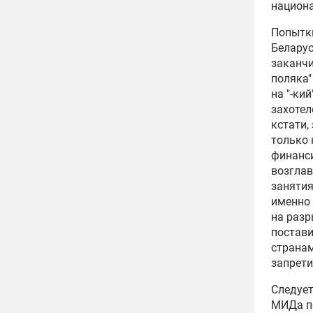
национа
Попытк
Беларус
заканчи
поляка"
на "-ки
захотел
кстати,
только 
финанси
возглав
занятия
именно 
на разр
постави
странам
запрети
Следует
МИДа по