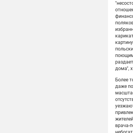
"несост
отношен
финанс
поляков
избранн
карикат
картину
польски
поющими
раздает
дома", 
Более т
даже по
масштаб
отсутс
уезжают
привлек
жителей
врача-п
небогат