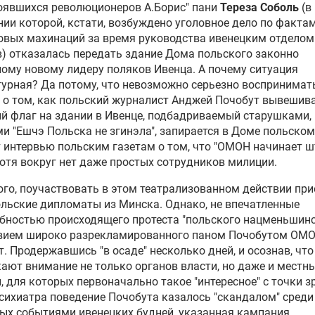
оявшихся революционеров А.Борис" пани
Тереза Соболь
(в
ии которой, кстати, возбуждено уголовное дело по факта
овых махинаций за время руководства ивенецким отдело
) отказалась передать здание Дома польского законно
ому новому лидеру поляков Ивенца. А почему ситуация
урная? Да потому, что невозможно серьезно воспринимат
 о том, как польский журналист
Анджей Почобут
вывешива
й флаг на здании в Ивенце, подбадриваемый старушками,
 "Ешчэ Польска не згинэла", запирается в Доме польском
 интервью польским газетам о том, что "ОМОН начинает 
хотя вокруг нет даже простых сотрудников милиции.
ого, поучаствовать в этом театрализованном действии пр
льские дипломаты из Минска. Однако, не впечатленные
ностью происходящего протеста "польского нацменьшинс
твием широко разрекламированного паном Почобутом ОМО
. Продержавшись "в осаде" несколько дней, и осознав, что
ают внимание не только органов власти, но даже и местн
, для которых первоначально такое "интересное" с точки з
сихиатра поведение Почобута казалось "скандалом" среди
ых событиями ивенецких будней, указанная кампания