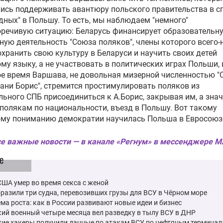
ись поддерживать авантюру польского правительства в с
дных" в Польшу. То есть, мы наблюдаем "немного"
речивую ситуацию: Беларусь финансирует образовательн
ную деятельность "Союза поляков", члены которого всего-
охранить свою культуру в Беларуси и научить своих детей
му языку, а не участвовать в политических играх Польши, 
е время Варшава, не довольная мизерной численностью "
ани Борис", стремится простимулировать поляков из
ьного СПБ присоединиться к А.Борис, закрывая им, а знач
 полякам по национальности, въезд в Польшу. Вот такому
ому пониманию демократии научилась Польша в
Евросоюз
е важные новости — в канале «Регнум» в мессенджере 
е
ША умер во время секса с женой
разили три судна, перевозивших грузы для ВСУ в Чёрном море
ма роста: как в России развивают новые идеи и бизнес
ий военный четыре месяца вел разведку в тылу ВСУ в ДНР
кие хакеры получили данные по атакам ВСУ по нефтяным термина