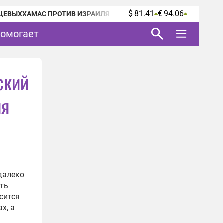
$ 81.41
€ 94.06
ЦЕВЫХ
ХАМАС ПРОТИВ ИЗРАИЛЯ
помогает
ский
ля
далеко
сть
сится
х, а