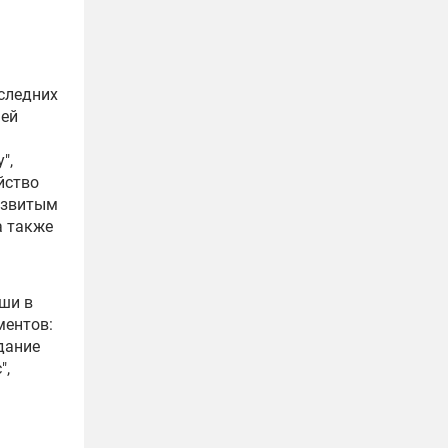
оследних
ней
",
йство
азвитым
а также
ьши в
ментов:
дание
с
",