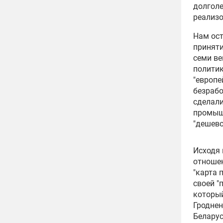
долголе
реализо
Нам ост
приняти
семи ве
политик
"европе
безрабо
сделал
промыш
"дешево
Исходя 
отношен
"карта 
своей "
который
Гроднен
Беларус