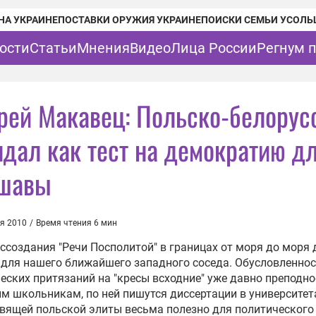
НА УКРАИНЕ
ПОСТАВКИ ОРУЖИЯ УКРАИНЕ
ПОИСКИ СЕМЬИ УСОЛЬ
ости
Статьи
Мнения
Видео
Лица России
Регнум 
рей Макавец: Польско-белорус
ндал как тест на демократию д
шавы
я 2010
/
Время чтения 6 мин
ссоздания "Речи Посполитой" в границах от моря до моря 
 для нашего ближайшего западного соседа. Обусловленно
еских притязаний на "кресы всходние" уже давно преподно
м школьникам, по ней пишутся диссертации в университета
вящей польской элиты весьма полезно для политического