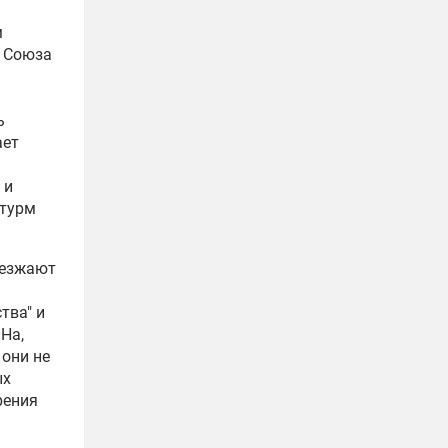
м
м Союза
ь
ет
 и
штурм
иезжают
тва" и
На,
 они не
ых
рения