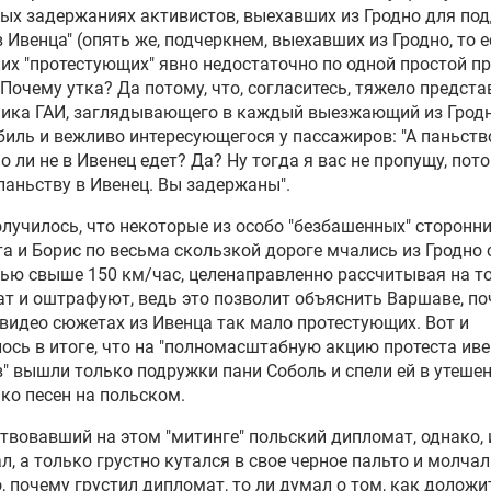
ых задержаниях активистов, выехавших из Гродно для по
 Ивенца" (опять же, подчеркнем, выехавших из Гродно, то е
их "протестующих" явно недостаточно по одной простой пр
. Почему утка? Да потому, что, согласитесь, тяжело предста
ника ГАИ, заглядывающего в каждый выезжающий из Грод
иль и вежливо интересующегося у пассажиров: "А паньств
о ли не в Ивенец едет? Да? Ну тогда я вас не пропущу, пот
паньству в Ивенец. Вы задержаны".
олучилось, что некоторые из особо "безбашенных" сторонн
а и Борис по весьма скользкой дороге мчались из Гродно 
ью свыше 150 км/час, целенаправленно рассчитывая на то,
т и оштрафуют, ведь это позволит объяснить Варшаве, по
 видео сюжетах из Ивенца так мало протестующих. Вот и
ось в итоге, что на "полномасштабную акцию протеста ив
" вышли только подружки пани Соболь и спели ей в утеше
ко песен на польском.
твовавший на этом "митинге" польский дипломат, однако, 
л, а только грустно кутался в свое черное пальто и молчал.
, почему грустил дипломат, то ли думал о том, как доложи