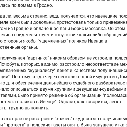
лась по домам в Гродно.
да ли, весьма странно, ведь получается, что ивенецкие пол
еле всем были довольны, протестовала только привезенн
ом из Гродно и оплаченная пани Борис массовка. Об этом
ечиво свидетельствует и отсутствие каких-либо обращений
о стороны якобы "ущемленных" поляков Ивенца в
ственные органы.
полученная "картинка" никоим образом не устроила польс
Почобута, которых, видимо, расстроило несоответствие ме
ыплаченных "журналисту" денег и качеством получившейс
ции". Поэтому когда через несколько дней имущество До
го для обеспечения дальнейшего судебного разбирательст
ачало описываться двумя хрупкими девушками-судебными
телями, было принято решение об организации "полномас
ротеста поляков в Ивенце". Однако, как говорится, легко
ть, трудно выполнить.
а этот раз не расстроить "хозяев" скудностью получившей
и "протеста" в польские газеты опять была запущена утка 