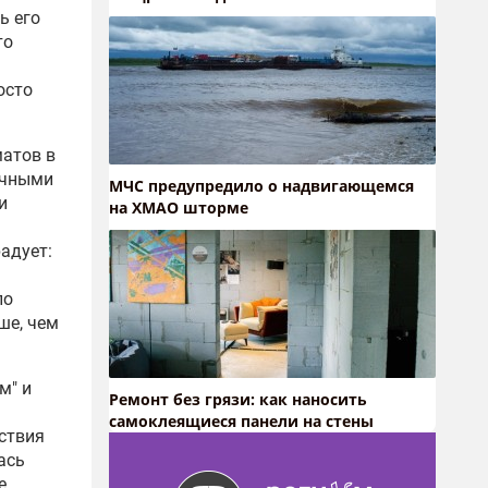
ь его
то
осто
матов в
очными
МЧС предупредило о надвигающемся
и
на ХМАО шторме
адует:
ло
ше, чем
м" и
Ремонт без грязи: как наносить
самоклеящиеся панели на стены
ствия
ась
е