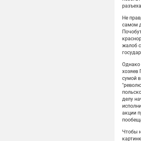
разъеха
Не прав
самом д
Почобут
краснор
жалоб с
государ
Однако 
хозяев 
сумой в
"револю
польско
делу н
исполни
акции п
пообеща
Чтобы н
картинк