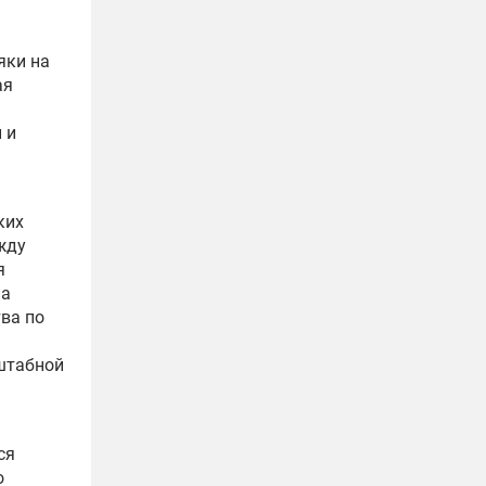
яки на
ая
 и
ких
жду
я
ма
ва по
штабной
ся
о