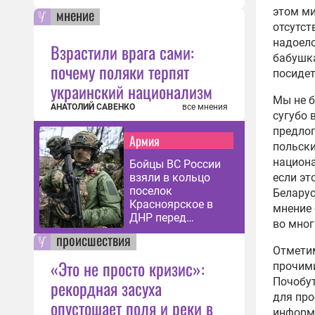
мнение
этом ми
отсутст
надоело
Взрастили врага сами:
бабушка
почему поляки терпят
посидет
украинский национализм
Мы не б
АНАТОЛИЙ САВЕНКО
все мнения
сугубо 
предлог
Армия
польски
национа
Бойцы ВС России
взяли в кольцо
если эт
поселок
Беларус
Красноярское в
мнение 
ДНР перед
во мног
зачисткой
происшествия
Отметим
«Это не просто кризис»:
прочим
Почобут
рекордная засуха
для про
опустошает поля и реки в
информа