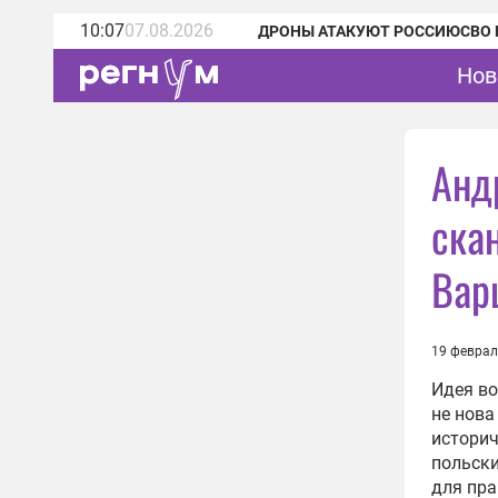
10:07
07.08.2026
ДРОНЫ АТАКУЮТ РОССИЮ
СВО 
Нов
Анд
ска
Вар
19 феврал
Идея во
не нова
историч
польски
для пра