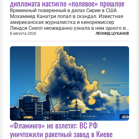
дипломата настигло «полевое» прошлое
Временный поверенный в делах Сирии в США
Мохаммед Канатри попал в скандал. Известная
американская журналистка и кинорежиссер
Линдси Снелл неожиданно узнала в нем одного из
бандитов, похитивших ее в сирийском Алеппо в
8 августа 2026
ЛЕОНИД ЦУКАНОВ
2016 году. Журналистка убеждена, что Канатри, в
то время известный под подпольным...
«Фламинго» не взлетят: ВС РФ
уничтожили ракетный завод в Киеве