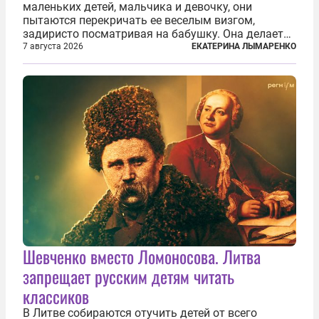
маленьких детей, мальчика и девочку, они
пытаются перекричать ее веселым визгом,
задиристо посматривая на бабушку. Она делает
им замечание, но внуки чувствуют, что она
7 августа 2026
ЕКАТЕРИНА ЛЫМАРЕНКО
сердится невсерьез. И это правда: дрель, конечно,
сверлит противно, но всё...
Шевченко вместо Ломоносова. Литва
запрещает русским детям читать
классиков
В Литве собираются отучить детей от всего