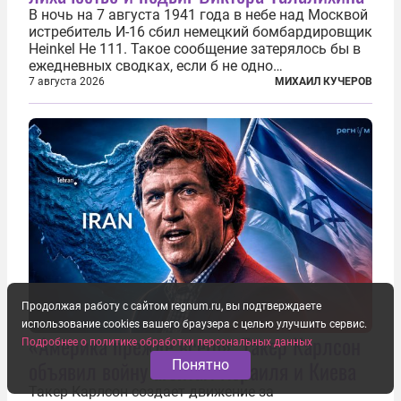
В ночь на 7 августа 1941 года в небе над Москвой
истребитель И-16 сбил немецкий бомбардировщик
Heinkel He 111. Такое сообщение затерялось бы в
ежедневных сводках, если б не одно
обстоятельство. Это был один из первых в
7 августа 2026
МИХАИЛ КУЧЕРОВ
истории отечественной авиации ночных таранов.
У пилота — младшего лейтенанта...
Продолжая работу с сайтом regnum.ru, вы подтверждаете
использование cookies вашего браузера с целью улучшить сервис.
«Америка прежде всего»: Такер Карлсон
Подробнее о политике обработки персональных данных
объявил войну агентам Израиля и Киева
Понятно
Такер Карлсон создает движение за