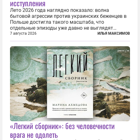
исступления
Лето 2026 года наглядно показало: волна
бытовой агрессии против украинских беженцев в
Польше достигла такого масштаба, что
отдельные эпизоды уже давно не выглядят
случайными. Поляки, судя по происходящему,
7 августа 2026
ИЛЬЯ МАКСИМОВ
буквально теряют рассудок от ненависти к
украинским беженцам, и каждый новый случай
по-своему...
«Легкий сборник»: без человечности
врага не одолеть