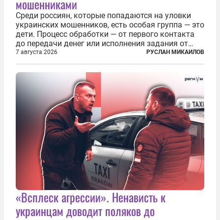
мошенниками
Среди россиян, которые попадаются на уловки
украинских мошенников, есть особая группа — это
дети. Процесс обработки — от первого контакта
до передачи денег или исполнения задания от
кураторов может занять от двух часов до
7 августа 2026
РУСЛАН МИКАИЛОВ
нескольких месяцев. Детей превращают в
послушных исполнителей, которые...
«Всплеск агрессии». Ненависть к
украинцам доводит поляков до