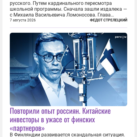
русского. Путем кардинального пересмотра
школьной программы. Сначала зашли издалека —
с Михаила Васильевича Ломоносова. Глава
правительства Литвы Миндаугас Синкявичюс
7 августа 2026
ФЕДОТ СТРЕЛЕЦКИЙ
предложил исключить его тексты из программ
общего образования. Мотивировал он это тем,
что...
Повторили опыт россиян. Китайские
инвесторы в ужасе от финских
«партнеров»
В Финляндии развивается скандальная ситуация.