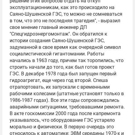
решение этих вопросов отдать на откуп
эксплуатационникам, как это происходило на
Саяно-Шушенской ГЭС, то можно не сомневаться
в том, что это не последняя трагедия", - выразил
свое мнение главный инженер ДП
"Спецгидроэнергомонтаж". Он обратился к
истории создания Саяно-Шушенской ГЭС,
задуманной в свое время как очередной символ
социалистической гигантомании. Работы
начались в 1963 году, причем так торопились, что
строить начали до того, как был готов проект
ГЭС. В декабре 1978 года был запущен первый
гидроагрегат, еще через год второй. Спеша
отрапортовать, их запускали с временными
рабочими колесами (штатные установят только в
1986-1987 годах). Все эти годы сопровождались
аварийными ситуациями, требовавшими ремонта.
В акте госкомиссии 2000 года после капремонта
указывалось, что оборудование ГЭС устарело
морально и физически. В первую очередь это
относилось к автоматике: ЭВМ середины 1970-х и