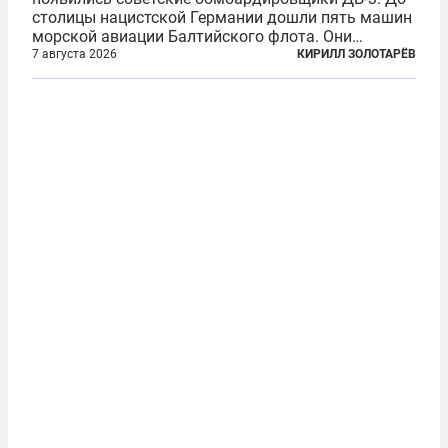
столицы нацистской Германии дошли пять машин
морской авиации Балтийского флота. Они
сбросили бомбы на город, который в тот момент
7 августа 2026
КИРИЛЛ ЗОЛОТАРЁВ
жил в полной уверенности, что война идет где-то
далеко на востоке, Красная...