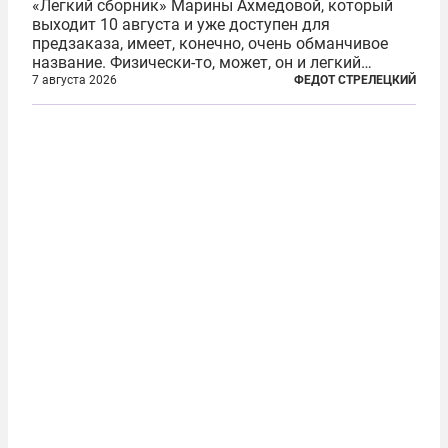
«Легкий сборник» Марины Ахмедовой, который
выходит 10 августа и уже доступен для
предзаказа, имеет, конечно, очень обманчивое
название. Физически-то, может, он и легкий
относительно. Но метафизически —
7 августа 2026
ФЕДОТ СТРЕЛЕЦКИЙ
безотносительно тяжелый. Десять рассказов,
каждый из которых напрямую или косвенно (в
основном —...