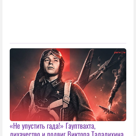
«Не упустить гада!» Гауптвахта,
лихачество и подвиг Виктора Талалихина