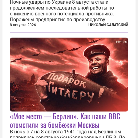
Ночные удары по Украине 8 августа стали
продолжением последовательной работы по
снижению военного потенциала противника.
Поражены предприятие по производству
крылатых ракет, крупный склад топлива и два
8 августа 2026
НИКОЛАЙ САЛАТСКИЙ
сухогруза с военными грузами. Дополнительно
нанесены удары по объектам в ряде городов. В
Киеве...
«Мое место — Берлин». Как наши ВВС
отомстили за бомбежки Москвы
В ночь с 7 на 8 августа 1941 года над Берлином
появились советские бомбардировщики ДБ-3. До