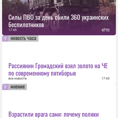
Силы ПВО за день сбили 360 украинских
беспилотников
17:45
новость часа
Россиянин Громадский взял золото на ЧЕ
по современному пятиборью
все новости
17:43
мнение
Взрастили врага сами: почему поляки