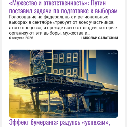
«Мужество и ответственность»: Путин
поставил задачи по подготовке к выборам
Голосование на федеральных и региональных
выборах в сентябре «требует от всех участников
этого процесса, и прежде всего от людей, которые
организуют эти выборы, мужества и
ответственного отношения к формированию
6 августа 2026
НИКОЛАЙ САЛАТСКИЙ
власти», — подчеркнул президент Владимир Путин
на состоявшейся 5 августа в Кремле...
Эффект бумеранга: радуясь «успехам»,