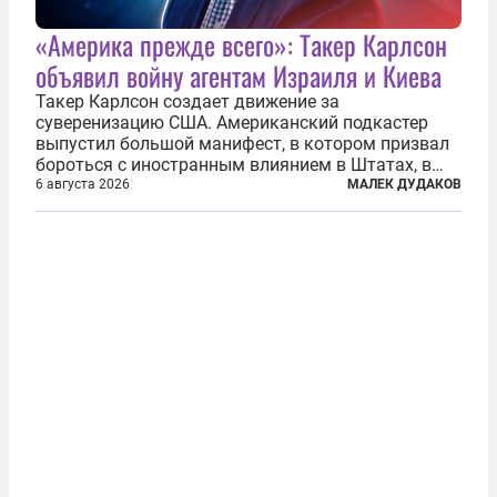
«Америка прежде всего»: Такер Карлсон
объявил войну агентам Израиля и Киева
Такер Карлсон создает движение за
суверенизацию США. Американский подкастер
выпустил большой манифест, в котором призвал
бороться с иностранным влиянием в Штатах, в
первую очередь имея в виду Израиль. А также
6 августа 2026
МАЛЕК ДУДАКОВ
прекратить заморские войны, выплатить
репарации Ирану, остановить прием мигрантов...