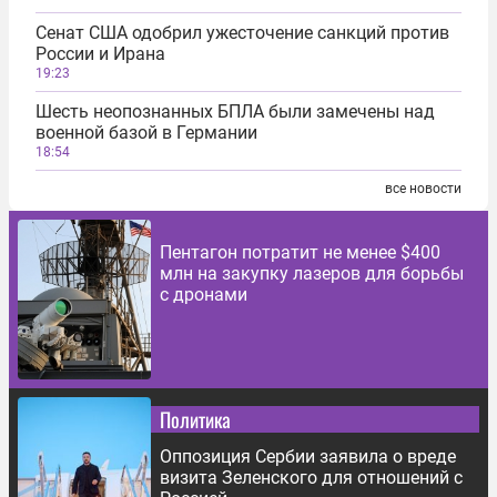
Сенат США одобрил ужесточение санкций против
России и Ирана
19:23
Шесть неопознанных БПЛА были замечены над
военной базой в Германии
18:54
все новости
Пентагон потратит не менее $400
млн на закупку лазеров для борьбы
с дронами
Политика
Оппозиция Сербии заявила о вреде
визита Зеленского для отношений с