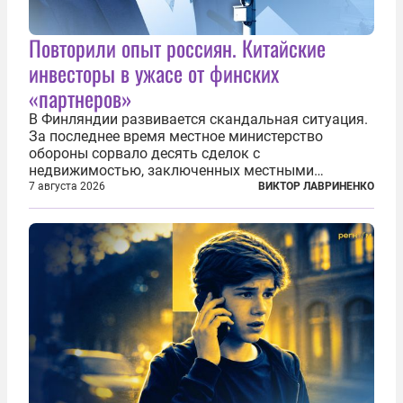
Повторили опыт россиян. Китайские
инвесторы в ужасе от финских
«партнеров»
В Финляндии развивается скандальная ситуация.
За последнее время местное министерство
обороны сорвало десять сделок с
недвижимостью, заключенных местными
фирмами с китайским капиталом. Чиновники
7 августа 2026
ВИКТОР ЛАВРИНЕНКО
заявили, что они могли заключаться с целью
создания в Финляндии шпионской сети, чтобы
следить за...