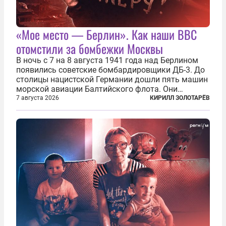
«Мое место — Берлин». Как наши ВВС
отомстили за бомбежки Москвы
В ночь с 7 на 8 августа 1941 года над Берлином
появились советские бомбардировщики ДБ-3. До
столицы нацистской Германии дошли пять машин
морской авиации Балтийского флота. Они
сбросили бомбы на город, который в тот момент
7 августа 2026
КИРИЛЛ ЗОЛОТАРЁВ
жил в полной уверенности, что война идет где-то
далеко на востоке, Красная...