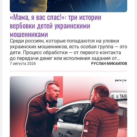
«Мама, я вас спас!»: три истории
вербовки детей украинскими
мошенниками
Среди россиян, которые попадаются на уловки
украинских мошенников, есть особая группа — это
дети. Процесс обработки — от первого контакта
до передачи денег или исполнения задания от
кураторов может занять от двух часов до
7 августа 2026
РУСЛАН МИКАИЛОВ
нескольких месяцев. Детей превращают в
послушных исполнителей, которые...