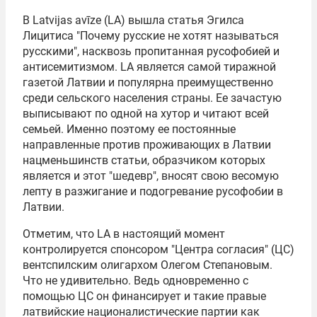
В Latvijas avīze (LA) вышла статья Эгилса
Лицитиса "Почему русские не хотят называться
русскими", насквозь пропитанная русофобией и
антисемитизмом. LA является самой тиражной
газетой Латвии и популярна преимущественно
среди сельского населения страны. Ее зачастую
выписывают по одной на хутор и читают всей
семьей. Именно поэтому ее постоянные
направленные против проживающих в Латвии
нацменьшинств статьи, образчиком которых
является и этот "шедевр", вносят свою весомую
лепту в разжигание и подогревание русофобии в
Латвии.
Отметим, что LA в настоящий момент
контролируется спонсором "
Центра согласия
" (ЦС)
вентспилским олигархом
Олегом Степановым
.
Что не удивительно. Ведь одновременно с
помощью ЦС он финансирует и такие правые
латвийские националистические партии как