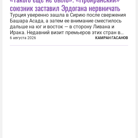
союзник заставил Эрдогана нервничать
Турция уверенно зашла в Сирию после свержения
Башара Асада, а затем ее внимание сместилось
дальше на юг и восток — в сторону Ливана и
Ирака. Недавний визит премьеров этих стран в
Анкару, договоры об участии турецкой компании
6 августа 2026
КАМРАН ГАСАНОВ
TPAO в разработке нефти иракского Киркука и
«Дороги развития» подтверждают...