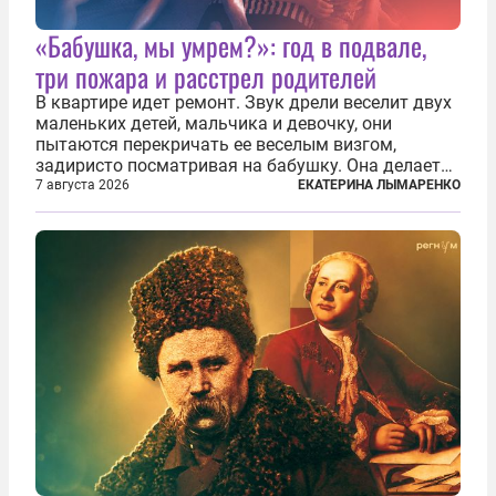
«Бабушка, мы умрем?»: год в подвале,
три пожара и расстрел родителей
В квартире идет ремонт. Звук дрели веселит двух
маленьких детей, мальчика и девочку, они
пытаются перекричать ее веселым визгом,
задиристо посматривая на бабушку. Она делает
им замечание, но внуки чувствуют, что она
7 августа 2026
ЕКАТЕРИНА ЛЫМАРЕНКО
сердится невсерьез. И это правда: дрель, конечно,
сверлит противно, но всё...