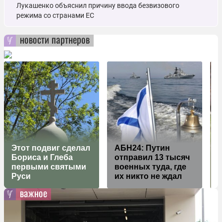
Лукашенко объяснил причину ввода безвизового
режима со странами ЕС
новости партнеров
Этот подвиг сделал
АБН24: Путин
Бориса и Глеба
отправил 13 тысяч
первыми святыми
военных туда, где
Руси
их никто не ждал
с
важное