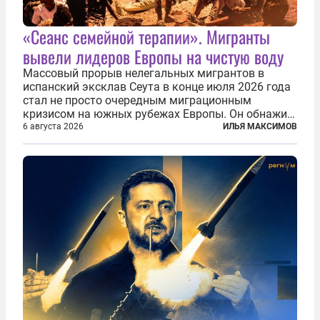
«Сеанс семейной терапии». Мигранты
вывели лидеров Европы на чистую воду
Массовый прорыв нелегальных мигрантов в
испанский эксклав Сеута в конце июля 2026 года
стал не просто очередным миграционным
кризисом на южных рубежах Европы. Он обнажил
фундаментальный раскол внутри Евросоюза,
6 августа 2026
ИЛЬЯ МАКСИМОВ
продемонстрировав, что десятилетиями
выстраивавшаяся миграционная политика ЕС
зашла в...