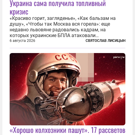
Украина сама получила топливный
кризис
«Красиво горит, загляденье», «Как бальзам на
душу», «Чтобы так Москва вся горела»: еще
недавно львовяне радовались кадрам, на
которых украинские БПЛА атаковали
нефтеперерабатывающие предприятия России. В
6 августа 2026
СВЯТОСЛАВ ЛИСИЦЫН
скором времени оказалось, что в «эту игру можно
играть вдвоем» — российские дроны только за...
«Хорошо колхозники пашут». 17 рассветов