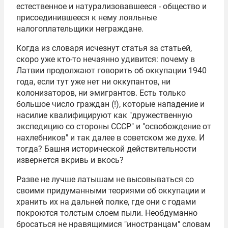
естественное и натурализовавшееся - общество и
присоединившееся к нему лояльные
налогоплательщики неграждане.
Когда из словаря исчезнут статья за статьей,
скоро уже кто-то нечаянно удивится: почему в
Латвии продолжают говорить об оккупации 1940
года, если тут уже нет ни оккупантов, ни
колонизаторов, ни эмигрантов. Есть только
большое число граждан (!), которые нападение и
насилие квалифицируют как "дружественную
экспедицию со стороны СССР" и "освобождение от
нахлебников" и так далее в советском же духе. И
тогда? Башня исторической действительности
извернется вкривь и вкось?
Разве не лучше латышам не высовываться со
своими придуманными теориями об оккупации и
хранить их на дальней полке, где они с годами
покроются толстым слоем пыли. Необдуманно
бросаться не нравящимися "иностранцам" словам