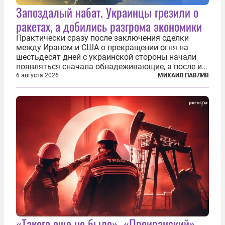
Запоздалый набат. Украинцы грезили о
ракетах, а добились разгрома экономики
Практически сразу после заключения сделки
между Ираном и США о прекращении огня на
шестьдесят дней с украинской стороны начали
появляться сначала обнадеживающие, а после и
вовсе бравурные заявления про некий «перелом»
6 августа 2026
МИХАИЛ ПАВЛИВ
в войне. Вероятно, в сознании первых лиц
киевского режима и стоящих за ними...
«Такого еще не было». «Проиранский»