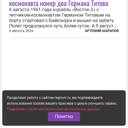
космонавта номер два Германа Титова
6 августа 1961 года корабль «Восток-2» с
летчиком-космонавтом Германом Титовым на
борту стартовал с Байконура и вышел на орбиту.
Полет продолжался чуть более суток. А 9 августа
второй человек в космосе получил звезду Героя
6 августа 2026
АРТЕМИЙ ШАРАПОВ
Советского Союза и орден Ленина. Миссия Титова
зачастую находится несколько...
Продолжая работу с сайтом regnum.ru, вы подтверждаете
использование cookies вашего браузера с целью улучшить сервис.
Подробнее о политике обработки персональных данных
Понятно