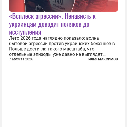
«Всплеск агрессии». Ненависть к
украинцам доводит поляков до
исступления
Лето 2026 года наглядно показало: волна
бытовой агрессии против украинских беженцев в
Польше достигла такого масштаба, что
отдельные эпизоды уже давно не выглядят
случайными. Поляки, судя по происходящему,
7 августа 2026
ИЛЬЯ МАКСИМОВ
буквально теряют рассудок от ненависти к
украинским беженцам, и каждый новый случай
по-своему...