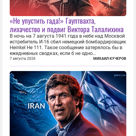
«Не упустить гада!» Гауптвахта,
лихачество и подвиг Виктора Талалихина
В ночь на 7 августа 1941 года в небе над Москвой
истребитель И-16 сбил немецкий бомбардировщик
Heinkel He 111. Такое сообщение затерялось бы в
ежедневных сводках, если б не одно
обстоятельство. Это был один из первых в
7 августа 2026
МИХАИЛ КУЧЕРОВ
истории отечественной авиации ночных таранов.
У пилота — младшего лейтенанта...