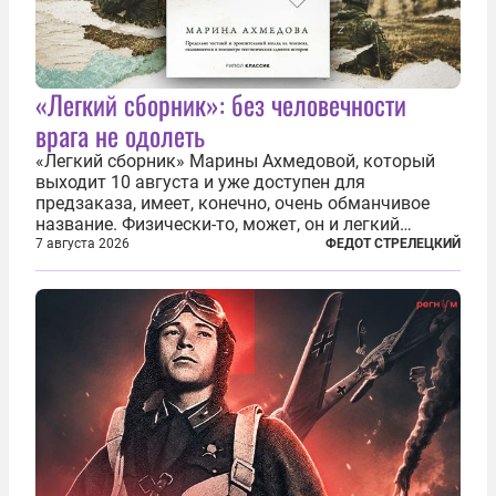
«Легкий сборник»: без человечности
врага не одолеть
«Легкий сборник» Марины Ахмедовой, который
выходит 10 августа и уже доступен для
предзаказа, имеет, конечно, очень обманчивое
название. Физически-то, может, он и легкий
относительно. Но метафизически —
7 августа 2026
ФЕДОТ СТРЕЛЕЦКИЙ
безотносительно тяжелый. Десять рассказов,
каждый из которых напрямую или косвенно (в
основном —...