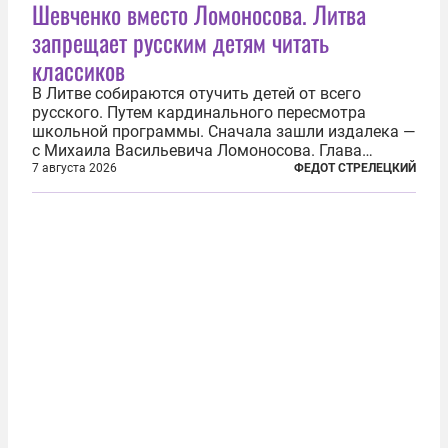
Шевченко вместо Ломоносова. Литва
запрещает русским детям читать
классиков
В Литве собираются отучить детей от всего
русского. Путем кардинального пересмотра
школьной программы. Сначала зашли издалека —
с Михаила Васильевича Ломоносова. Глава
правительства Литвы Миндаугас Синкявичюс
7 августа 2026
ФЕДОТ СТРЕЛЕЦКИЙ
предложил исключить его тексты из программ
общего образования. Мотивировал он это тем,
что...