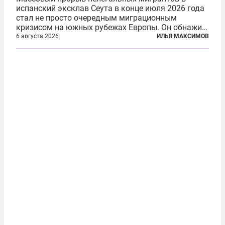
испанский эксклав Сеута в конце июля 2026 года
стал не просто очередным миграционным
кризисом на южных рубежах Европы. Он обнажил
фундаментальный раскол внутри Евросоюза,
6 августа 2026
ИЛЬЯ МАКСИМОВ
продемонстрировав, что десятилетиями
выстраивавшаяся миграционная политика ЕС
зашла в...