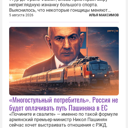
неприглядную изнанку большого спорта.
Выяснилось, что некоторые гонщицы меняют
размер груди ради улучшения аэродинамики. За
5 августа 2026
ИЛЬЯ МАКСИМОВ
фасадом труда, мастерства, упорства и
благородства, которые мы привыкли
ассоциировать с...
«Многостульный потребитель». Россия не
будет оплачивать путь Пашиняна в ЕС
«Почините и свалите» — именно по такой формуле
армянский премьер-министр Никол Пашинян
сейчас хочет выстраивать отношения с РЖД.