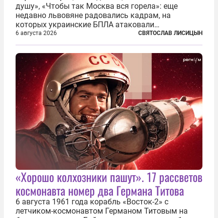
душу», «Чтобы так Москва вся горела»: еще
недавно львовяне радовались кадрам, на
которых украинские БПЛА атаковали
нефтеперерабатывающие предприятия России. В
6 августа 2026
СВЯТОСЛАВ ЛИСИЦЫН
скором времени оказалось, что в «эту игру можно
играть вдвоем» — российские дроны только за...
«Хорошо колхозники пашут». 17 рассветов
космонавта номер два Германа Титова
6 августа 1961 года корабль «Восток-2» с
летчиком-космонавтом Германом Титовым на