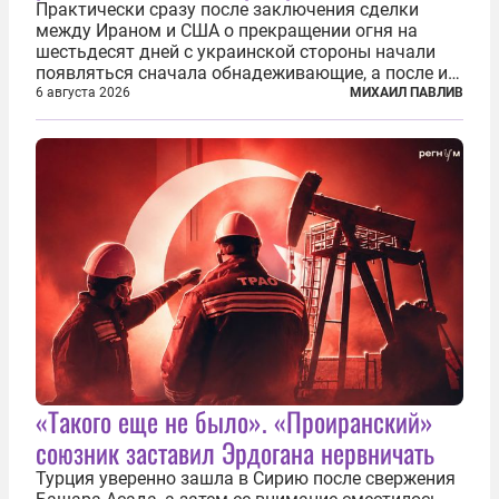
Практически сразу после заключения сделки
между Ираном и США о прекращении огня на
шестьдесят дней с украинской стороны начали
появляться сначала обнадеживающие, а после и
вовсе бравурные заявления про некий «перелом»
6 августа 2026
МИХАИЛ ПАВЛИВ
в войне. Вероятно, в сознании первых лиц
киевского режима и стоящих за ними...
«Такого еще не было». «Проиранский»
союзник заставил Эрдогана нервничать
Турция уверенно зашла в Сирию после свержения