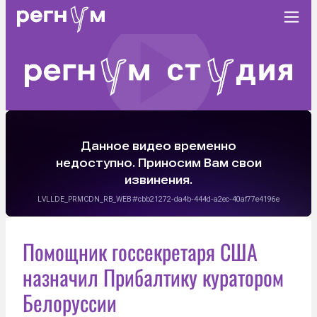
Помощник госсекретаря США
назначил Прибалтику куратором
Белоруссии