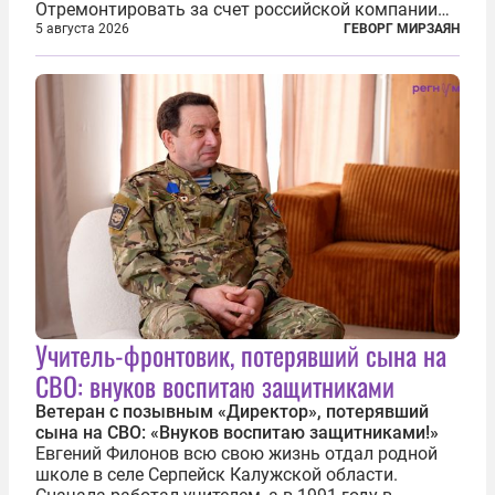
Отремонтировать за счет российской компании
железнодорожную инфраструктуру в районе
5 августа 2026
ГЕВОРГ МИРЗАЯН
прохождения TRIPP (коридора, который должен
связать Азербайджан и Турцию через...
Учитель-фронтовик, потерявший сына на
СВО: внуков воспитаю защитниками
Ветеран с позывным «Директор», потерявший
сына на СВО: «Внуков воспитаю защитниками!»
Евгений Филонов всю свою жизнь отдал родной
школе в селе Серпейск Калужской области.