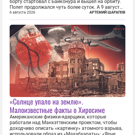
борту стартовал с Байконура и вышел на орбиту.
Полет продолжался чуть более суток. А 9 августа
второй человек в космосе получил звезду Героя
6 августа 2026
АРТЕМИЙ ШАРАПОВ
Советского Союза и орден Ленина. Миссия Титова
зачастую находится несколько...
«Солнце упало на землю».
Малоизвестные факты о Хиросиме
Американские физики-ядерщики, которые
работали над Манхэттенским проектом, чтобы
доходчиво описать «картинку» атомного взрыва,
использовали образ из «Махабхараты»: «Ярче