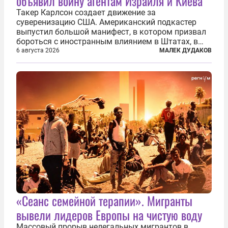
объявил войну агентам Израиля и Киева
Такер Карлсон создает движение за
суверенизацию США. Американский подкастер
выпустил большой манифест, в котором призвал
бороться с иностранным влиянием в Штатах, в
первую очередь имея в виду Израиль. А также
6 августа 2026
МАЛЕК ДУДАКОВ
прекратить заморские войны, выплатить
репарации Ирану, остановить прием мигрантов...
«Сеанс семейной терапии». Мигранты
вывели лидеров Европы на чистую воду
Массовый прорыв нелегальных мигрантов в