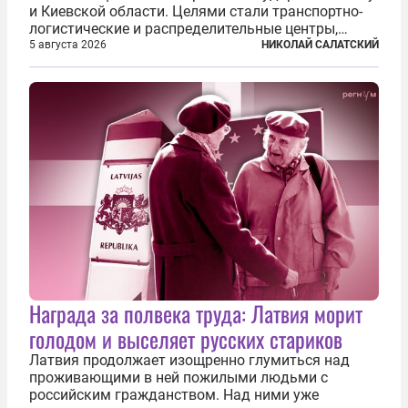
и Киевской области. Целями стали транспортно-
логистические и распределительные центры,
которые ВСУ использовали для хранения и
5 августа 2026
НИКОЛАЙ САЛАТСКИЙ
доставки вооружений и грузов военного
назначения. Атака также «накрыла»...
Награда за полвека труда: Латвия морит
голодом и выселяет русских стариков
Латвия продолжает изощренно глумиться над
проживающими в ней пожилыми людьми с
российским гражданством. Над ними уже