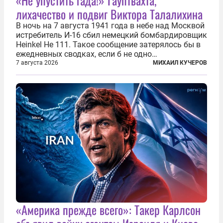
«Не упустить гада!» Гауптвахта,
лихачество и подвиг Виктора Талалихина
В ночь на 7 августа 1941 года в небе над Москвой
истребитель И-16 сбил немецкий бомбардировщик
Heinkel He 111. Такое сообщение затерялось бы в
ежедневных сводках, если б не одно
обстоятельство. Это был один из первых в
7 августа 2026
МИХАИЛ КУЧЕРОВ
истории отечественной авиации ночных таранов.
У пилота — младшего лейтенанта...
«Америка прежде всего»: Такер Карлсон