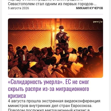
Севастополем стал одним из первых городов-
героев. Историки приводят фразу из телеграммы
5 августа 2026
МИХАИЛ КУЧЕРОВ
Иосифа Сталина, датированной сентябрем 1941-
го: «Прошу героических участников обороны...
«Солидарность умерла». ЕС не смог
скрыть распри из-за миграционного
кризиса
4 августа прошла экстренная видеоконференция
министров внутренних дел стран Евросоюза.
Поводом послужил миграционный кризис в