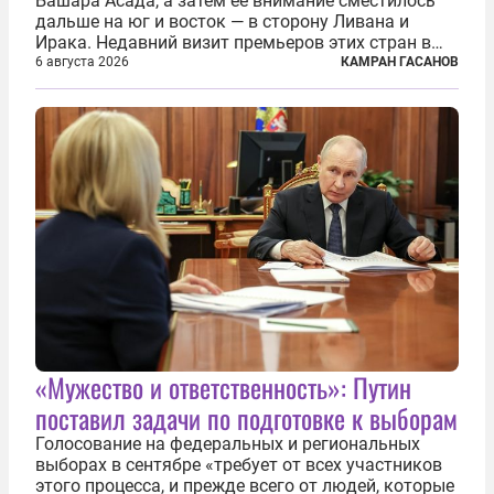
Башара Асада, а затем ее внимание сместилось
дальше на юг и восток — в сторону Ливана и
Ирака. Недавний визит премьеров этих стран в
Анкару, договоры об участии турецкой компании
6 августа 2026
КАМРАН ГАСАНОВ
TPAO в разработке нефти иракского Киркука и
«Дороги развития» подтверждают...
«Мужество и ответственность»: Путин
поставил задачи по подготовке к выборам
Голосование на федеральных и региональных
выборах в сентябре «требует от всех участников
этого процесса, и прежде всего от людей, которые