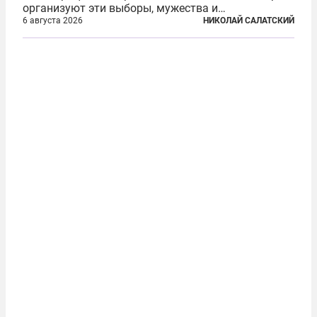
организуют эти выборы, мужества и
ответственного отношения к формированию
6 августа 2026
НИКОЛАЙ САЛАТСКИЙ
власти», — подчеркнул президент Владимир Путин
на состоявшейся 5 августа в Кремле...