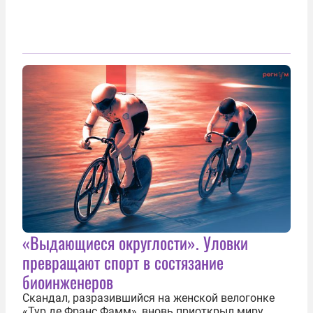
«Выдающиеся округлости». Уловки
превращают спорт в состязание
биоинженеров
Скандал, разразившийся на женской велогонке
«Тур де Франс Фамм», вновь приоткрыл миру