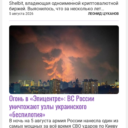
Shelbit, владеющая одноименной криптовалютной
биржей. Выяснилось, что за несколько лет
существования через Shelbit прошло не менее 4
5 августа 2026
ЛЕОНИД ЦУКАНОВ
млрд долларов в криптовалюте, принадлежащих
иранским чиновникам и силовикам...
Огонь в «Эпицентре»: ВС России
уничтожают узлы украинского
«беспилотия»
В ночь на 5 августа армия России нанесла один из
самых мощных за всё время СВО ударов по Киеву