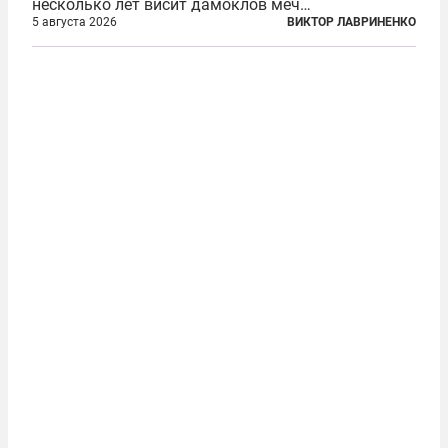
несколько лет висит дамоклов меч
насильственного выдворения. Некоторых уже
5 августа 2026
ВИКТОР ЛАВРИНЕНКО
депортировали, а многие уехали сами, не
дожидаясь изгнания из родных домов. Пожилых
людей, проваливших...