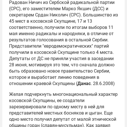
Радован Ничич из Сербской радикальной партии
(СРС), его заместителем Марко Якшич (ДСС) и
секретарем Срдан Николич (СРС). Большинство из
45 мест в косовской Скупщине, 17 и 13
соответственно, получили по итогам выборов 11
мая именно радикалы и народняки, в отличие от
результатов голосования в остальной Сербии.
Представители "евродемократических" партий
получили в косовской Скупщине только 4 места.
Депутаты от ДС не приняли участия в заседании
28 июня, мотивируя это тем, что сначала должно
быть образовано новое правительство Сербии,
которое и выработает линию поведения в
отношении краевой Скупщины (
Данас
. 28.6.2008)
Желая подчеркнуть многонациональный характер
косовской Скупщины, ее создатели
зарезервировали по одному месту в ней для
представителей местных босняков и цыган. Еще
одно место получил депутат от малой этнической
общины горан (славян-мусульман). Как заявил