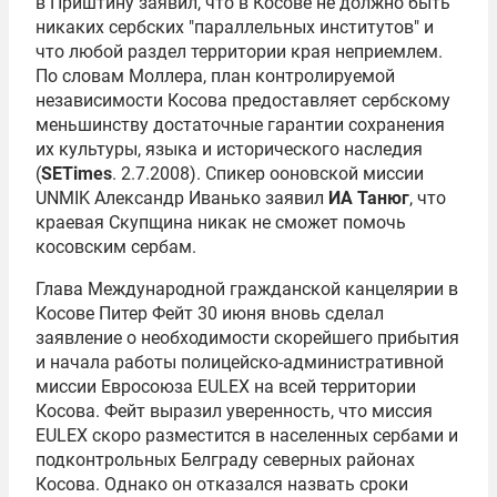
в Приштину заявил, что в Косове не должно быть
никаких сербских "параллельных институтов" и
что любой раздел территории края неприемлем.
По словам Моллера, план контролируемой
независимости Косова предоставляет сербскому
меньшинству достаточные гарантии сохранения
их культуры, языка и исторического наследия
(
SETimes
. 2.7.2008). Спикер ооновской миссии
UNMIK Александр Иванько заявил
ИА Танюг
, что
краевая Скупщина никак не сможет помочь
косовским сербам.
Глава Международной гражданской канцелярии в
Косове Питер Фейт 30 июня вновь сделал
заявление о необходимости скорейшего прибытия
и начала работы полицейско-административной
миссии Евросоюза EULEX на всей территории
Косова. Фейт выразил уверенность, что миссия
EULEX скоро разместится в населенных сербами и
подконтрольных Белграду северных районах
Косова. Однако он отказался назвать сроки