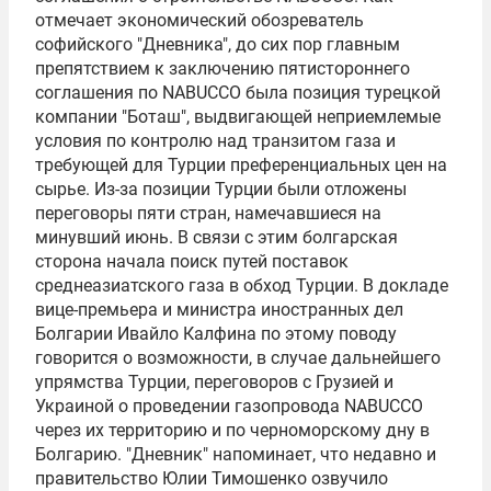
отмечает экономический обозреватель
софийского "Дневника", до сих пор главным
препятствием к заключению пятистороннего
соглашения по NABUCCO была позиция турецкой
компании "Боташ", выдвигающей неприемлемые
условия по контролю над транзитом газа и
требующей для Турции преференциальных цен на
сырье. Из-за позиции Турции были отложены
переговоры пяти стран, намечавшиеся на
минувший июнь. В связи с этим болгарская
сторона начала поиск путей поставок
среднеазиатского газа в обход Турции. В докладе
вице-премьера и министра иностранных дел
Болгарии Ивайло Калфина по этому поводу
говорится о возможности, в случае дальнейшего
упрямства Турции, переговоров с Грузией и
Украиной о проведении газопровода NABUCCO
через их территорию и по черноморскому дну в
Болгарию. "Дневник" напоминает, что недавно и
правительство Юлии Тимошенко озвучило