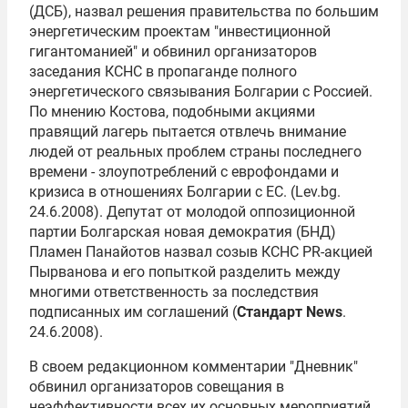
(ДСБ), назвал решения правительства по большим
энергетическим проектам "инвестиционной
гигантоманией" и обвинил организаторов
заседания КСНС в пропаганде полного
энергетического связывания Болгарии с Россией.
По мнению Костова, подобными акциями
правящий лагерь пытается отвлечь внимание
людей от реальных проблем страны последнего
времени - злоупотреблений с еврофондами и
кризиса в отношениях Болгарии с ЕС. (Lev.bg.
24.6.2008). Депутат от молодой оппозиционной
партии Болгарская новая демократия (БНД)
Пламен Панайотов назвал созыв КСНС PR-акцией
Пырванова и его попыткой разделить между
многими ответственность за последствия
подписанных им соглашений (
Стандарт News
.
24.6.2008).
В своем редакционном комментарии "Дневник"
обвинил организаторов совещания в
неэффективности всех их основных мероприятий