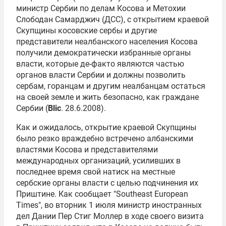
министр Сербии по делам Косова и Метохии
Слободан Самарджич (ДСС), с открытием краевой
Скупщины косовские сербы и другие
представители неалбанского населения Косова
получили демократически избранные органы
власти, которые де-факто являются частью
органов власти Сербии и должны позволить
сербам, горанцам и другим неалбанцам остаться
на своей земле и жить безопасно, как граждане
Сербии (
Blic
. 28.6.2008).
Как и ожидалось, открытие краевой Скупщины
было резко враждебно встречено албанскими
властями Косова и представителями
международных организаций, усиливших в
последнее время свой натиск на местные
сербские органы власти с целью подчинения их
Приштине. Как сообщает "Southeast European
Times", во вторник 1 июля министр иностранных
дел Дании Пер Стиг Моллер в ходе своего визита