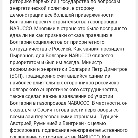
риторике первых лиц государства по вопросам
энергетической политики, в сторону
демонстрации все большей приверженности
Болгарии проекту строительства газопровода
NABUCCO. Многими в стране это было воспринято
едва ли не как признаки отказа правящих в
Болгарии социалистов от приоритетного
сотрудничества с Россией. Как заявил президент
Пырванов, для Болгарии NABUCCO является
приоритетом и был им всегда. Министр
экономики и энергетики Болгарии Петр Димитров
(БСП), традиционно считавшийся одним из
наиболее влиятельных сторонников российско-
болгарского энергетического сотрудничества,
также сделал важные заявления об участии
Болгарии в газопроводе NABUCCO. В частности, он
сказал, что София готова вести переговоры со
всеми заинтересованными странами - Турцией,
Австрией, Румынией и Венгрией - с целью
форсировать подписание межправительственного
соглашения о строительстве NABUCCO. Как