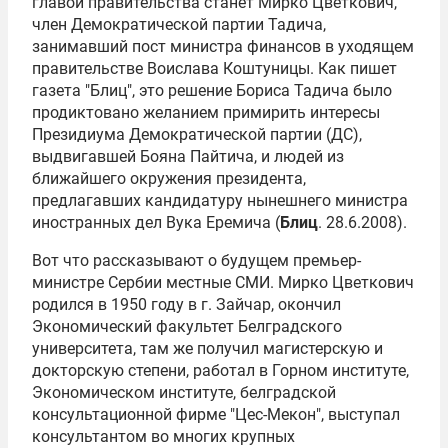
главой правительства станет Мирко Цветкович,
член Демократической партии Тадича,
занимавший пост министра финансов в уходящем
правительстве Воислава Коштуницы. Как пишет
газета "Блиц", это решение Бориса Тадича было
продиктовано желанием примирить интересы
Президиума Демократической партии (ДС),
выдвигавшей Бояна Пайтича, и людей из
ближайшего окружения президента,
предлагавших кандидатуру нынешнего министра
иностранных дел Вука Еремича (
Блиц
. 28.6.2008).
Вот что рассказывают о будущем премьер-
министре Сербии местные СМИ. Мирко Цветкович
родился в 1950 году в г. Зайчар, окончил
Экономический факультет Белградского
университета, там же получил магистерскую и
докторскую степени, работал в Горном институте,
Экономическом институте, белградской
консультационной фирме "Цес-Мекон", выступал
консультантом во многих крупных