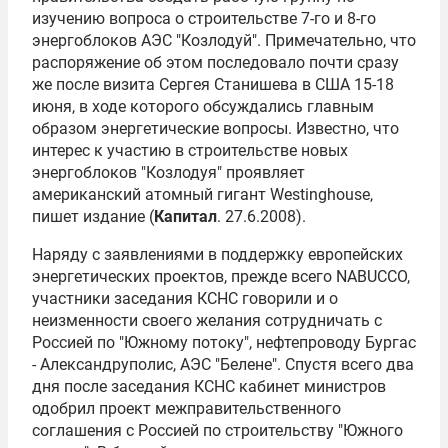
изучению вопроса о строительстве 7-го и 8-го
энергоблоков АЭС "Козлодуй". Примечательно, что
распоряжение об этом последовало почти сразу
же после визита Сергея Станишева в США 15-18
июня, в ходе которого обсуждались главным
образом энергетические вопросы. Известно, что
интерес к участию в строительстве новых
энергоблоков "Козлодуя" проявляет
американский атомный гигант Westinghouse,
пишет издание (
Капитал
. 27.6.2008).
Наряду с заявлениями в поддержку европейских
энергетических проектов, прежде всего NABUCCO,
участники заседания КСНС говорили и о
неизменности своего желания сотрудничать с
Россией по "Южному потоку", нефтепроводу Бургас
- Александруполис, АЭС "Белене". Спустя всего два
дня после заседания КСНС кабинет министров
одобрил проект межправительственного
соглашения с Россией по строительству "Южного