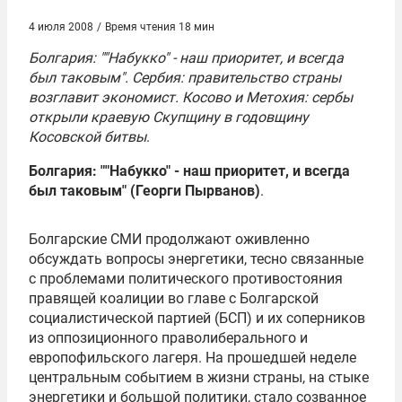
4 июля 2008
/
Время чтения 18 мин
Болгария: ""Набукко" - наш приоритет, и всегда
был таковым". Сербия: правительство страны
возглавит экономист. Косово и Метохия: сербы
открыли краевую Скупщину в годовщину
Косовской битвы
.
Болгария: ""Набукко" - наш приоритет, и всегда
был таковым" (Георги Пырванов)
.
Болгарские СМИ продолжают оживленно
обсуждать вопросы энергетики, тесно связанные
с проблемами политического противостояния
правящей коалиции во главе с Болгарской
социалистической партией (БСП) и их соперников
из оппозиционного праволиберального и
европофильского лагеря. На прошедшей неделе
центральным событием в жизни страны, на стыке
энергетики и большой политики, стало созванное