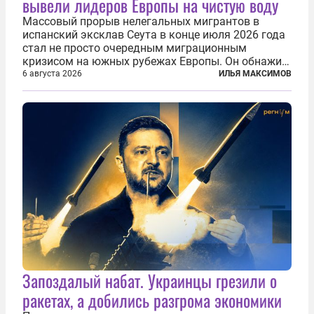
вывели лидеров Европы на чистую воду
Массовый прорыв нелегальных мигрантов в
испанский эксклав Сеута в конце июля 2026 года
стал не просто очередным миграционным
кризисом на южных рубежах Европы. Он обнажил
фундаментальный раскол внутри Евросоюза,
6 августа 2026
ИЛЬЯ МАКСИМОВ
продемонстрировав, что десятилетиями
выстраивавшаяся миграционная политика ЕС
зашла в...
Запоздалый набат. Украинцы грезили о
ракетах, а добились разгрома экономики