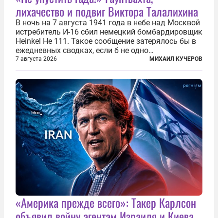
лихачество и подвиг Виктора Талалихина
В ночь на 7 августа 1941 года в небе над Москвой
истребитель И-16 сбил немецкий бомбардировщик
Heinkel He 111. Такое сообщение затерялось бы в
ежедневных сводках, если б не одно
обстоятельство. Это был один из первых в
7 августа 2026
МИХАИЛ КУЧЕРОВ
истории отечественной авиации ночных таранов.
У пилота — младшего лейтенанта...
«Америка прежде всего»: Такер Карлсон
объявил войну агентам Израиля и Киева