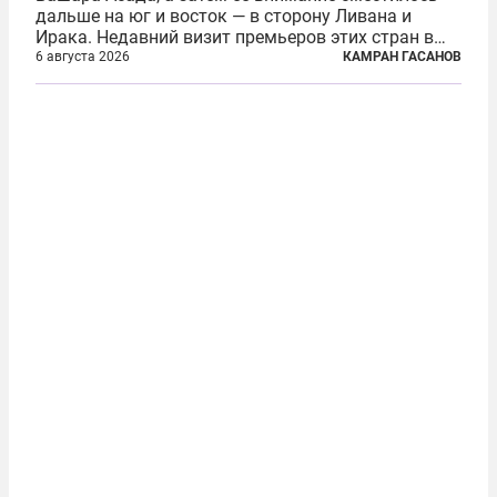
дальше на юг и восток — в сторону Ливана и
Ирака. Недавний визит премьеров этих стран в
Анкару, договоры об участии турецкой компании
6 августа 2026
КАМРАН ГАСАНОВ
TPAO в разработке нефти иракского Киркука и
«Дороги развития» подтверждают...