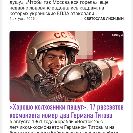
душу», «Чтобы так Москва вся горела»: еще
недавно львовяне радовались кадрам, на
которых украинские БПЛА атаковали
нефтеперерабатывающие предприятия России. В
6 августа 2026
СВЯТОСЛАВ ЛИСИЦЫН
скором времени оказалось, что в «эту игру можно
играть вдвоем» — российские дроны только за...
«Хорошо колхозники пашут». 17 рассветов
космонавта номер два Германа Титова
6 августа 1961 года корабль «Восток-2» с
летчиком-космонавтом Германом Титовым на
борту стартовал с Байконура и вышел на орбиту.