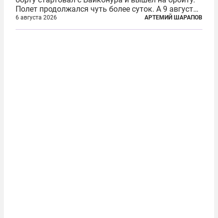
Полет продолжался чуть более суток. А 9 августа
второй человек в космосе получил звезду Героя
6 августа 2026
АРТЕМИЙ ШАРАПОВ
Советского Союза и орден Ленина. Миссия Титова
зачастую находится несколько...