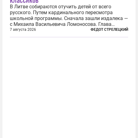
В Литве собираются отучить детей от всего
русского. Путем кардинального пересмотра
школьной программы. Сначала зашли издалека —
с Михаила Васильевича Ломоносова. Глава
правительства Литвы Миндаугас Синкявичюс
7 августа 2026
ФЕДОТ СТРЕЛЕЦКИЙ
предложил исключить его тексты из программ
общего образования. Мотивировал он это тем,
что...