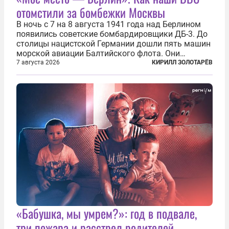
отомстили за бомбежки Москвы
В ночь с 7 на 8 августа 1941 года над Берлином
появились советские бомбардировщики ДБ-3. До
столицы нацистской Германии дошли пять машин
морской авиации Балтийского флота. Они
сбросили бомбы на город, который в тот момент
7 августа 2026
КИРИЛЛ ЗОЛОТАРЁВ
жил в полной уверенности, что война идет где-то
далеко на востоке, Красная...
«Бабушка, мы умрем?»: год в подвале,
три пожара и расстрел родителей