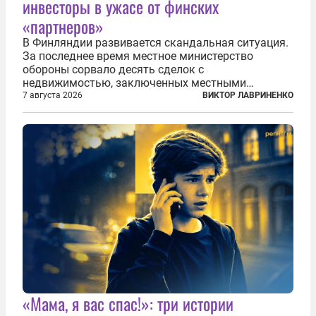
инвесторы в ужасе от финских
«партнеров»
В Финляндии развивается скандальная ситуация.
За последнее время местное министерство
обороны сорвало десять сделок с
недвижимостью, заключенных местными
фирмами с китайским капиталом. Чиновники
7 августа 2026
ВИКТОР ЛАВРИНЕНКО
заявили, что они могли заключаться с целью
создания в Финляндии шпионской сети, чтобы
следить за...
«Мама, я вас спас!»: три истории