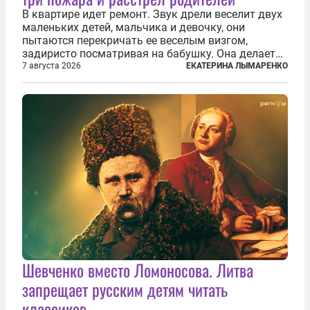
В квартире идет ремонт. Звук дрели веселит двух
маленьких детей, мальчика и девочку, они
пытаются перекричать ее веселым визгом,
задиристо посматривая на бабушку. Она делает
им замечание, но внуки чувствуют, что она
7 августа 2026
ЕКАТЕРИНА ЛЫМАРЕНКО
сердится невсерьез. И это правда: дрель, конечно,
сверлит противно, но всё...
Шевченко вместо Ломоносова. Литва
запрещает русским детям читать
классиков