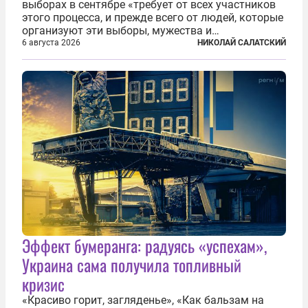
выборах в сентябре «требует от всех участников
этого процесса, и прежде всего от людей, которые
организуют эти выборы, мужества и
ответственного отношения к формированию
6 августа 2026
НИКОЛАЙ САЛАТСКИЙ
власти», — подчеркнул президент Владимир Путин
на состоявшейся 5 августа в Кремле...
Эффект бумеранга: радуясь «успехам»,
Украина сама получила топливный
кризис
«Красиво горит, загляденье», «Как бальзам на