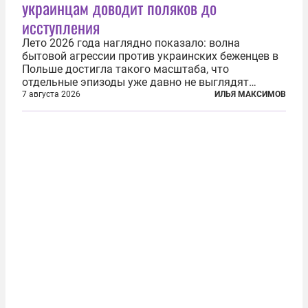
украинцам доводит поляков до
исступления
Лето 2026 года наглядно показало: волна
бытовой агрессии против украинских беженцев в
Польше достигла такого масштаба, что
отдельные эпизоды уже давно не выглядят
случайными. Поляки, судя по происходящему,
7 августа 2026
ИЛЬЯ МАКСИМОВ
буквально теряют рассудок от ненависти к
украинским беженцам, и каждый новый случай
по-своему...