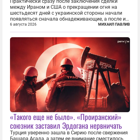
Практически сразу после заключения сделки
между Ираном и США о прекращении огня на
шестьдесят дней с украинской стороны начали
появляться сначала обнадеживающие, а после и
вовсе бравурные заявления про некий «перелом»
6 августа 2026
МИХАИЛ ПАВЛИВ
в войне. Вероятно, в сознании первых лиц
киевского режима и стоящих за ними...
«Такого еще не было». «Проиранский»
союзник заставил Эрдогана нервничать
Турция уверенно зашла в Сирию после свержения
Башара Асада, а затем ее внимание сместилось