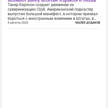
Такер Карлсон создает движение за
суверенизацию США. Американский подкастер
выпустил большой манифест, в котором призвал
бороться с иностранным влиянием в Штатах, в
первую очередь имея в виду Израиль. А также
6 августа 2026
МАЛЕК ДУДАКОВ
прекратить заморские войны, выплатить
репарации Ирану, остановить прием мигрантов...