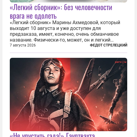
«Легкий сборник»: без человечности
врага не одолеть
«Легкий сборник» Марины Ахмедовой, который
выходит 10 августа и уже доступен для
предзаказа, имеет, конечно, очень обманчивое
название. Физически-то, может, он и легкий
относительно. Но метафизически —
7 августа 2026
ФЕДОТ СТРЕЛЕЦКИЙ
безотносительно тяжелый. Десять рассказов,
каждый из которых напрямую или косвенно (в
основном —...
«Не упустить гада!» Гауптвахта,