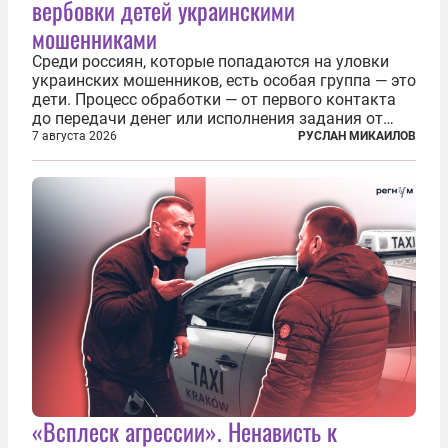
вербовки детей украинскими
мошенниками
Среди россиян, которые попадаются на уловки
украинских мошенников, есть особая группа — это
дети. Процесс обработки — от первого контакта
до передачи денег или исполнения задания от
кураторов может занять от двух часов до
7 августа 2026
РУСЛАН МИКАИЛОВ
нескольких месяцев. Детей превращают в
послушных исполнителей, которые...
«Всплеск агрессии». Ненависть к