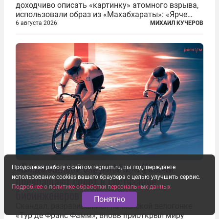
доходчиво описать «картинку» атомного взрыва,
использовали образ из «Махабхараты»: «Ярче
тысячи солнц пылало это пламя». Не все жители
6 августа 2026
МИХАИЛ КУЧЕРОВ
японских городов Хиросимы и Нагасаки, на
которых США в августе 1945 года поставили...
«Выдающиеся округлости». Уловки
Продолжая работу с сайтом regnum.ru, вы подтверждаете
превращают спорт в состязание
использование cookies вашего браузера с целью улучшить сервис.
Подробнее о политике обработки персональных данных
биоинженеров
Понятно
Скандал, разразившийся на женской велогонке
«Тур де Франс Фамм», вновь приоткрыл миру