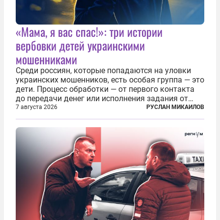
«Мама, я вас спас!»: три истории
вербовки детей украинскими
мошенниками
Среди россиян, которые попадаются на уловки
украинских мошенников, есть особая группа — это
дети. Процесс обработки — от первого контакта
до передачи денег или исполнения задания от
кураторов может занять от двух часов до
7 августа 2026
РУСЛАН МИКАИЛОВ
нескольких месяцев. Детей превращают в
послушных исполнителей, которые...