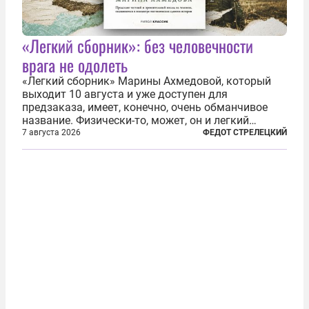
«Легкий сборник»: без человечности
врага не одолеть
«Легкий сборник» Марины Ахмедовой, который
выходит 10 августа и уже доступен для
предзаказа, имеет, конечно, очень обманчивое
название. Физически-то, может, он и легкий
относительно. Но метафизически —
7 августа 2026
ФЕДОТ СТРЕЛЕЦКИЙ
безотносительно тяжелый. Десять рассказов,
каждый из которых напрямую или косвенно (в
основном —...