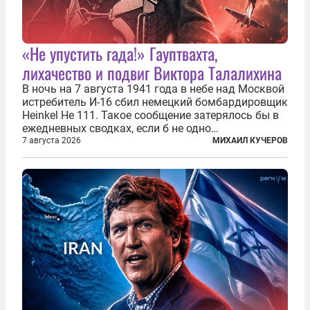
«Не упустить гада!» Гауптвахта,
лихачество и подвиг Виктора Талалихина
В ночь на 7 августа 1941 года в небе над Москвой
истребитель И-16 сбил немецкий бомбардировщик
Heinkel He 111. Такое сообщение затерялось бы в
ежедневных сводках, если б не одно
обстоятельство. Это был один из первых в
7 августа 2026
МИХАИЛ КУЧЕРОВ
истории отечественной авиации ночных таранов.
У пилота — младшего лейтенанта...