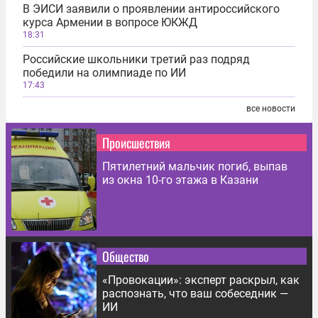
В ЭИСИ заявили о проявлении антироссийского
курса Армении в вопросе ЮКЖД
18:31
Российские школьники третий раз подряд
победили на олимпиаде по ИИ
17:43
все новости
Происшествия
Пятилетний мальчик погиб, выпав
из окна 10-го этажа в Казани
Общество
«Провокации»: эксперт раскрыл, как
распознать, что ваш собеседник —
ИИ