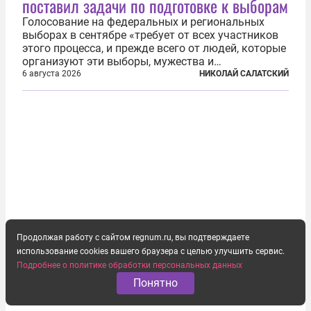
поставил задачи по подготовке к выборам
Голосование на федеральных и региональных
выборах в сентябре «требует от всех участников
этого процесса, и прежде всего от людей, которые
организуют эти выборы, мужества и
ответственного отношения к формированию
6 августа 2026
НИКОЛАЙ САЛАТСКИЙ
власти», — подчеркнул президент Владимир Путин
на состоявшейся 5 августа в Кремле...
Продолжая работу с сайтом regnum.ru, вы подтверждаете
использование cookies вашего браузера с целью улучшить сервис.
Подробнее о политике обработки персональных данных
Понятно