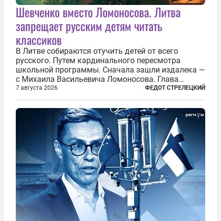
Шевченко вместо Ломоносова. Литва
запрещает русским детям читать
классиков
В Литве собираются отучить детей от всего
русского. Путем кардинального пересмотра
школьной программы. Сначала зашли издалека —
с Михаила Васильевича Ломоносова. Глава
правительства Литвы Миндаугас Синкявичюс
7 августа 2026
ФЕДОТ СТРЕЛЕЦКИЙ
предложил исключить его тексты из программ
общего образования. Мотивировал он это тем,
что...