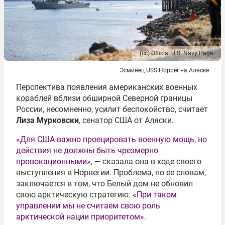
(сс) Official U.S. Navy Page
Эсминец USS Hopper на Аляске
Перспектива появления американских военных
кораблей вблизи обширной Северной границы
России, несомненно, усилит беспокойство, считает
Лиза Мурковски
, сенатор США от Аляски.
«Для США важно проецировать военную мощь, но
действия не должны быть чрезмерно
провокационными»
, — сказала она в ходе своего
выступления в Норвегии. Проблема, по ее словам,
заключается в том, что Белый дом не обновил
свою арктическую стратегию:
«При таком
управлении мы не считаем свою роль
арктической нации приоритетом»
.