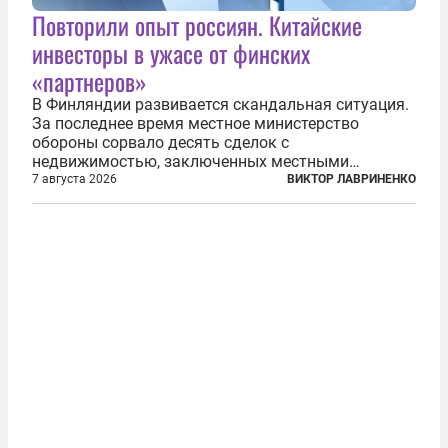
Повторили опыт россиян. Китайские
инвесторы в ужасе от финских
«партнеров»
В Финляндии развивается скандальная ситуация.
За последнее время местное министерство
обороны сорвало десять сделок с
недвижимостью, заключенных местными
фирмами с китайским капиталом. Чиновники
7 августа 2026
ВИКТОР ЛАВРИНЕНКО
заявили, что они могли заключаться с целью
создания в Финляндии шпионской сети, чтобы
следить за...