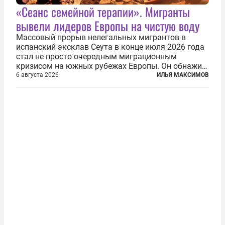
«Сеанс семейной терапии». Мигранты
вывели лидеров Европы на чистую воду
Массовый прорыв нелегальных мигрантов в
испанский эксклав Сеута в конце июля 2026 года
стал не просто очередным миграционным
кризисом на южных рубежах Европы. Он обнажил
фундаментальный раскол внутри Евросоюза,
6 августа 2026
ИЛЬЯ МАКСИМОВ
продемонстрировав, что десятилетиями
выстраивавшаяся миграционная политика ЕС
зашла в...