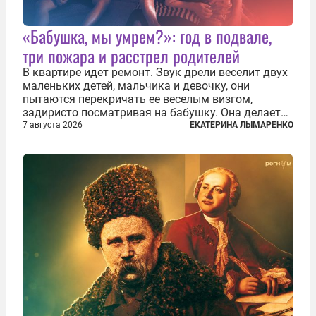
«Бабушка, мы умрем?»: год в подвале,
три пожара и расстрел родителей
В квартире идет ремонт. Звук дрели веселит двух
маленьких детей, мальчика и девочку, они
пытаются перекричать ее веселым визгом,
задиристо посматривая на бабушку. Она делает
им замечание, но внуки чувствуют, что она
7 августа 2026
ЕКАТЕРИНА ЛЫМАРЕНКО
сердится невсерьез. И это правда: дрель, конечно,
сверлит противно, но всё...