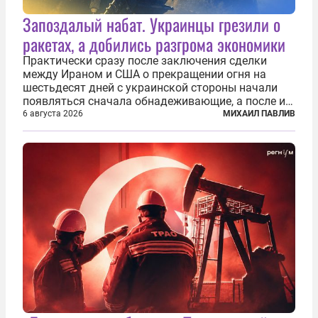
Запоздалый набат. Украинцы грезили о
ракетах, а добились разгрома экономики
Практически сразу после заключения сделки
между Ираном и США о прекращении огня на
шестьдесят дней с украинской стороны начали
появляться сначала обнадеживающие, а после и
вовсе бравурные заявления про некий «перелом»
6 августа 2026
МИХАИЛ ПАВЛИВ
в войне. Вероятно, в сознании первых лиц
киевского режима и стоящих за ними...