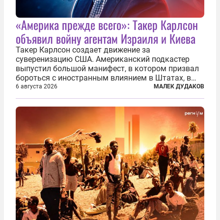
«Америка прежде всего»: Такер Карлсон
объявил войну агентам Израиля и Киева
Такер Карлсон создает движение за
суверенизацию США. Американский подкастер
выпустил большой манифест, в котором призвал
бороться с иностранным влиянием в Штатах, в
первую очередь имея в виду Израиль. А также
6 августа 2026
МАЛЕК ДУДАКОВ
прекратить заморские войны, выплатить
репарации Ирану, остановить прием мигрантов...