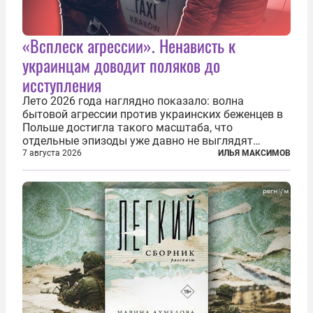
«Всплеск агрессии». Ненависть к
украинцам доводит поляков до
исступления
Лето 2026 года наглядно показало: волна
бытовой агрессии против украинских беженцев в
Польше достигла такого масштаба, что
отдельные эпизоды уже давно не выглядят
случайными. Поляки, судя по происходящему,
7 августа 2026
ИЛЬЯ МАКСИМОВ
буквально теряют рассудок от ненависти к
украинским беженцам, и каждый новый случай
по-своему...