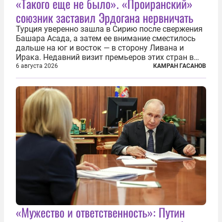
«Такого еще не было». «Проиранский»
союзник заставил Эрдогана нервничать
Турция уверенно зашла в Сирию после свержения
Башара Асада, а затем ее внимание сместилось
дальше на юг и восток — в сторону Ливана и
Ирака. Недавний визит премьеров этих стран в
Анкару, договоры об участии турецкой компании
6 августа 2026
КАМРАН ГАСАНОВ
TPAO в разработке нефти иракского Киркука и
«Дороги развития» подтверждают...
«Мужество и ответственность»: Путин