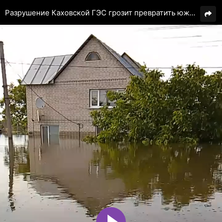
Разрушение Каховской ГЭС грозит превратить южные земли в пустыню