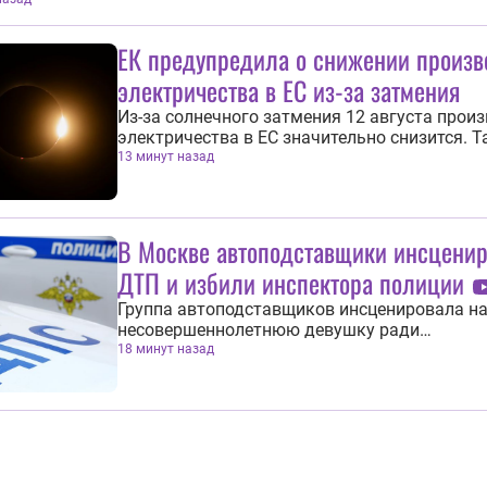
ющий обязанности главы региона Егор Ковальчук. «В Суз
 дрон-камикадзе ударил по движущемуся легковому автом
 горе — водитель...
ЕК предупредила о снижении произв
электричества в ЕС из-за затмения
Из-за солнечного затмения 12 августа прои
электричества в ЕС значительно снизится. Т
заявление 6 августа сделала представитель
13 минут назад
Еврокомиссии Анна-Кайса Итконен. «Солнеч
затмение 12 августа серьезно повлияет на
электрогенерацию в ЕС. Поэтому в рамках
координационной сети операторов...
В Москве автоподставщики инсцени
ДТП и избили инспектора полиции
Группа автоподставщиков инсценировала на
несовершеннолетнюю девушку ради
вымогательства денег у водителя, а затем и
18 минут назад
приехавшего на вызов инспектора. Об этом 
августа сообщила прокуратура Москвы.
Преступление было совершено еще 28 июня.
Пострадавший ехал на машине марки Li Xian
когда...