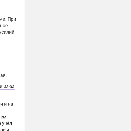
у
ми. При
вное
усилий.
ая.
 из-за
и и на
ием
е учёл
овый