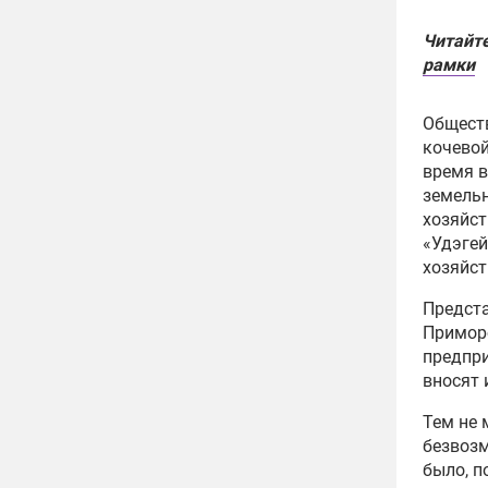
Читайт
рамки
Обществ
кочевой
время в
земельн
хозяйст
«Удэгей
хозяйст
Предст
Приморс
предпр
вносят 
Тем не 
безвозм
было, п