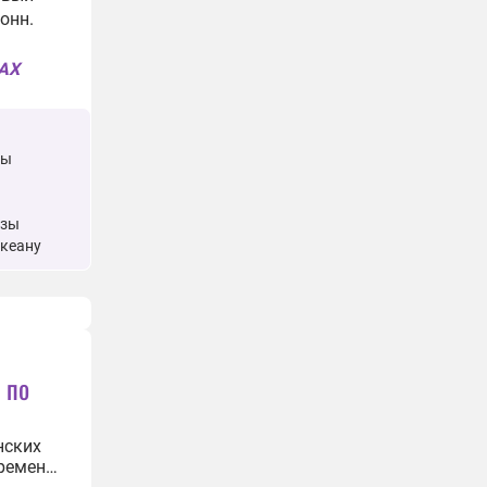
онн.
MAX
ны
озы
океану
 по
нских
временно