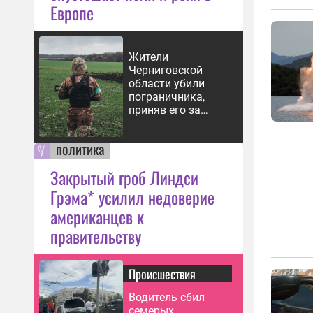
Европе
Жители
Черниговской
области убили
пограничника,
приняв его за
работника ТЦК
политика
Закрытый гроб Линдси
Грэма* усилил недоверие
американцев к
правительству
Происшествия
Водитель сбил
семерых