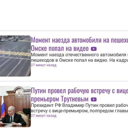
Момент наезда автомобиля на пешех
Омске попал на видео
Момент наезда отечественного автомобиля 
пешеходов в Омске попал на видео. На кадр
видеорегистратора видно, как LADA сначал
27 минут назад
врезается в столб, а затем на полном ходу с
пешеходов. ДТП произошло 6 августа на
пересечении улицы Масленникова и проспек
Карла Маркса. Водитель LADA снес семь...
Путин провел рабочую встречу с виц
премьером Трутневым
Президент РФ Владимир Путин провел рабо
встречу с вице-премьером, полпредом главы
государства в Дальневосточном федеральн
27 минут назад
округе (ДФО) Юрием Трутневым. В ходе встр
вице-премьер напомнил, что ранее перед Д