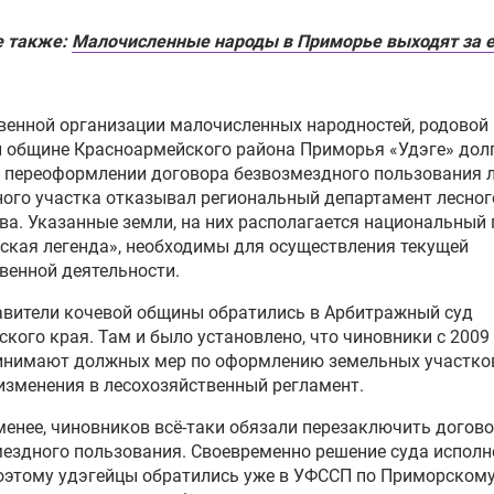
е также:
Малочисленные народы в Приморье выходят за 
енной организации малочисленных народностей, родовой
 общине Красноармейского района Приморья «Удэге» дол
 переоформлении договора безвозмездного пользования 
ого участка отказывал региональный департамент лесног
ва. Указанные земли, на них располагается национальный
ская легенда», необходимы для осуществления текущей
венной деятельности.
авители кочевой общины обратились в Арбитражный суд
кого края. Там и было установлено, что чиновники с 2009 
инимают должных мер по оформлению земельных участков
изменения в лесохозяйственный регламент.
менее, чиновников всё-таки обязали перезаключить догов
ездного пользования. Своевременно решение суда исполн
оэтому удэгейцы обратились уже в УФССП по Приморскому