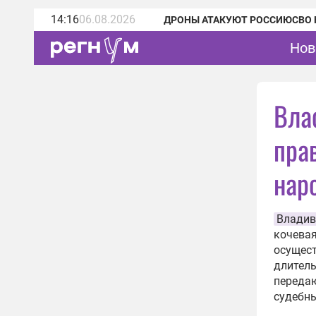
14:16
06.08.2026
ДРОНЫ АТАКУЮТ РОССИЮ
СВО 
Нов
Вла
пра
нар
Владив
кочевая
осущест
длитель
переда
судебны