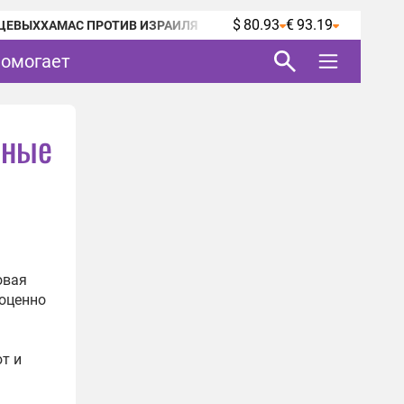
$ 80.93
€ 93.19
ЦЕВЫХ
ХАМАС ПРОТИВ ИЗРАИЛЯ
помогает
нные
овая
ноценно
т и