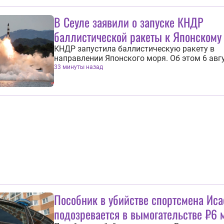
Востоком была поставлена стратегическая ц
довести совокупный объем...
В Сеуле заявили о запуске КНДР
баллистической ракеты к Японскому
КНДР запустила баллистическую ракету в
направлении Японского моря. Об этом 6 авг
сообщил Объединенный комитет начальник
33 минуты назад
штабов Южной Кореи. «Наши военные обна
одну баллистическую ракету малой дальнос
запущенную из района Вонсан в сторону Яп
моря около 17:00 (11:00 мск)»...
Пособник в убийстве спортсмена Иса
подозревается в вымогательстве ₽6 