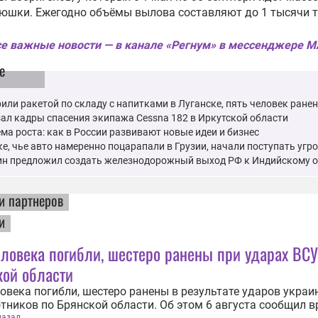
юшки. Ежегодно объёмы вылова составляют до 1 тысячи т
е важные новости — в канале «Регнум» в мессенджере 
е
или ракетой по складу с напитками в Луганске, пять человек ране
ал кадры спасения экипажа Cessna 182 в Иркутской области
ма роста: как в России развивают новые идеи и бизнес
е, чье авто намеренно поцарапали в Грузии, начали поступать угр
ин предложил создать железнодорожный выход РФ к Индийскому 
и партнеров
и
ловека погибли, шестеро ранены при ударах ВСУ
кой области
овека погибли, шестеро ранены в результате ударов украи
тников по Брянской области. Об этом 6 августа сообщил 
назад