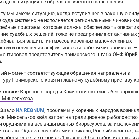
и здесь ситуация не обрела логического завершения.
ту мы имеем ситуацию, когда вступившее в законную сил
 суда системно не исполняется региональными чиновника
дебные приставы, которые должны обеспечивать операти
ние судебных решений, тоже не предпринимают активных 
добиваться защиты интересов коренных малочисленных
стей и повышения эффективности работы чиновников», —
ментировал представитель приморского штаба ОНФ
Юрий
.
ный момент соответствующие обращения направлены в
туру Приморского края и главному судебному приставу кр
е также:
Коренные народы Камчатки остались без корюшки
а Минсельхоза
общало
ИА REGNUM
, проблемы у коренных народов возникл
е. Минсельхоз ввёл запрет на традиционное рыболовство
 орудиями на все виды водных биоресурсов, за исключен
и гольца. Однако разработчик приказа, Росрыболовство, н
ы аборигенов, у которых с 1 мая по 30 сентября идёт масс