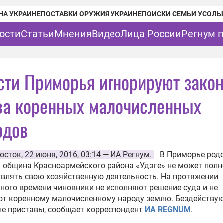
НА УКРАИНЕ
ПОСТАВКИ ОРУЖИЯ УКРАИНЕ
ПОИСКИ СЕМЬИ УСОЛЬ
ости
Статьи
Мнения
Видео
Лица России
Регнум 
сти Приморья игнорируют зако
ва коренных малочисленных
одов
осток
, 22 июня, 2016, 03:14 —
ИА Регнум.
В Приморье род
 община Красноармейского района «Удэге» не может пол
влять свою хозяйственную деятельность. На протяжении
ного времени чиновники не исполняют решение суда и не
ют коренному малочисленному народу землю. Бездействую
е приставы, сообщает корреспондент
ИА REGNUM
.