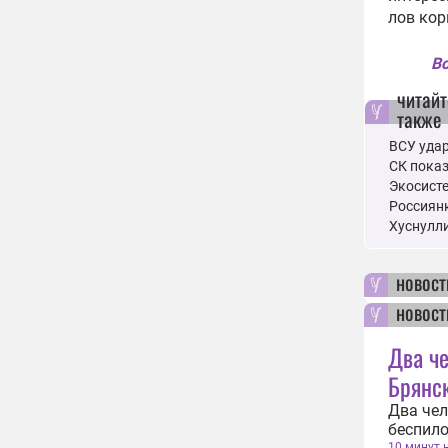
лов кор
Вс
читайт
также
ВСУ удар
СК показ
Экосисте
Россиянк
Хуснулл
новост
новост
Два че
Брянс
Два чел
беспило
10 минут 