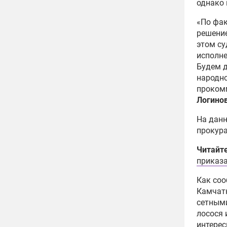
однако 
«По фак
решение
этом су
исполне
Будем 
народно
проком
Логинов
На дан
прокура
Читайт
приказ
Как со
Камчатк
сетными
лосося 
интерес