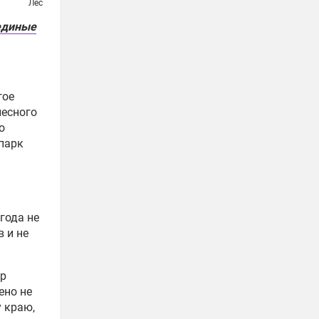
Лес
единые
гое
лесного
о
 парк
года не
 и не
ор
ено не
 краю,