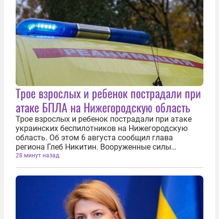
Трое взрослых и ребенок пострадали при
атаке БПЛА на Нижегородскую область
Трое взрослых и ребенок пострадали при атаке
украинских беспилотников на Нижегородскую
область. Об этом 6 августа сообщил глава
региона Глеб Никитин. Вооруженные силы
Украины (ВСУ) атаковали регион дронами ночью.
28 минут назад
Средства противовоздушной обороны и
радиоэлектронной борьбы отразили атаку. Один
БПЛА...