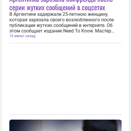
серии жутких сообщений в соцсетях
В Аргентине задержали 25-летнюю женщину,
которая зарезала своего возлюбленного после
публикации жутких сообщений в интернете. Об
этом сообщает издание Need To Know. Мастер
маникюра Виктория Лус Кантеро из города
10 минут назад
Ресистенсия 2 августаво время ночной ссоры
вонзила нож в грудь своего 29-летнего...