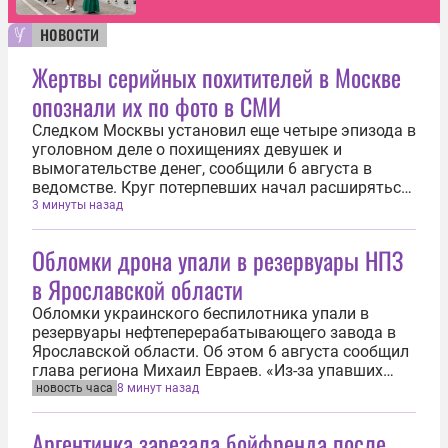
новости
Жертвы серийных похитителей в Москве
опознали их по фото в СМИ
Следком Москвы установил еще четыре эпизода в
уголовном деле о похищениях девушек и
вымогательстве денег, сообщили 6 августа в
ведомстве. Круг потерпевших начал расширяться
после освещения хода расследования в средствах
3 минуты назад
массовой информации. Еще четыре девушки
опознали преступников по фотографиям в...
Обломки дрона упали в резервуары НПЗ
в Ярославской области
Обломки украинского беспилотника упали в
резервуары нефтеперерабатывающего завода в
Ярославской области. Об этом 6 августа сообщил
глава региона Михаил Евраев. «Из-за упавших
обломков произошло попадание в резервуары
новость часа
8 минут назад
нефтеперерабатывающего завода. Спецслужбы
работают над ликвидацией возгорания», —...
Аргентинка зарезала бойфренда после