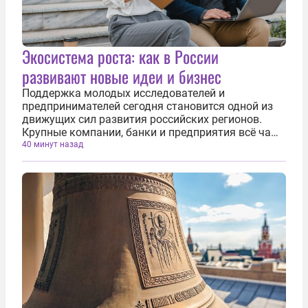
Экосистема роста: как в России
развивают новые идеи и бизнес
Поддержка молодых исследователей и
предпринимателей сегодня становится одной из
движущих сил развития российских регионов.
Крупные компании, банки и предприятия всё чаще
выступают наставниками для начинающих
40 минут назад
команд, помогая им превращать идеи в реальные
коммерческие продукты — от медицинских...