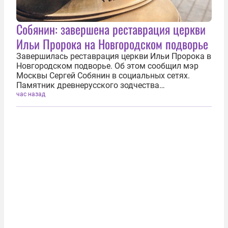
Собянин: завершена реставрация церкви
Ильи Пророка на Новгородском подворье
Завершилась реставрация церкви Ильи Пророка в
Новгородском подворье. Об этом сообщил мэр
Москвы Сергей Собянин в социальных сетях.
Памятник древнерусского зодчества
расположился в самом сердце Москвы, на улице,
час назад
которой и дал название — Ильинка. «Построенный
в 1519-21 гг. Ильинский храм недавно...