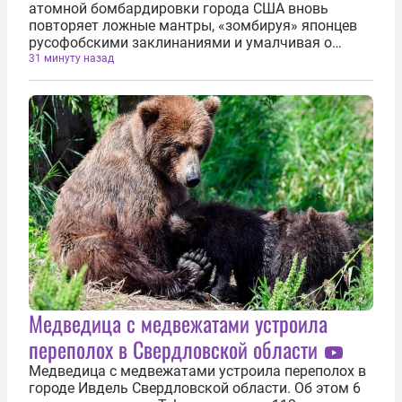
атомной бомбардировки города США вновь
повторяет ложные мантры, «зомбируя» японцев
русофобскими заклинаниями и умалчивая о
виновниках трагедии. Об этом 6 августа заявила
31 минуту назад
официальный представитель МИД РФ Мария
Захарова. «Мацуи снова забыл поведать миру о
том...
Медведица с медвежатами устроила
переполох в Свердловской области
Медведица с медвежатами устроила переполох в
городе Ивдель Свердловской области. Об этом 6