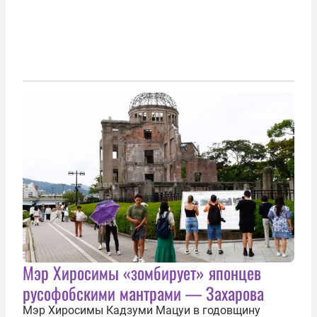
Мэр Хиросимы «зомбирует» японцев
русофобскими мантрами — Захарова
Мэр Хиросимы Кадзуми Мацуи в годовщину