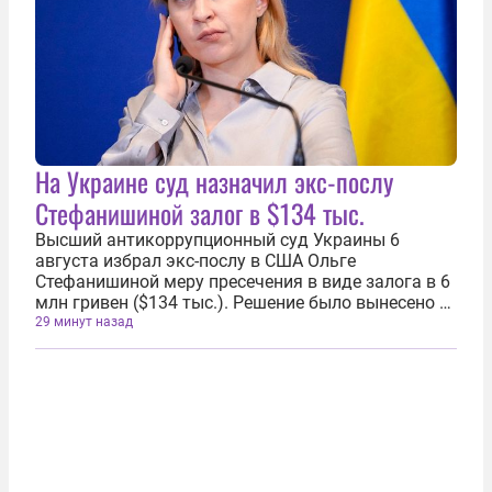
На Украине суд назначил экс-послу
Стефанишиной залог в $134 тыс.
Высший антикоррупционный суд Украины 6
августа избрал экс-послу в США Ольге
Стефанишиной меру пресечения в виде залога в 6
млн гривен ($134 тыс.). Решение было вынесено в
рамках расследования уголовного дела о
29 минут назад
незаконном обогащении. Накануне, 5 августа,
Стефанишиной предъявили обвинение в...