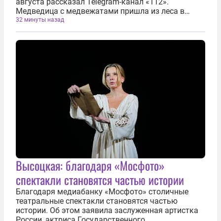
августа рассказал Telegram-канал «112».
Медведица с медвежатами пришла из леса в
город. Однако ее напугало большое количество
32 минуты назад
машин, людей и освещения. В итоге она
пронеслась по улицам, перепугав прохожих, и...
Высоцкая: благодаря «Мосфото»
спектакли становятся частью истории
Благодаря медиабанку «Мосфото» столичные
театральные спектакли становятся частью
истории. Об этом заявила заслуженная артистка
России, актриса Государственного