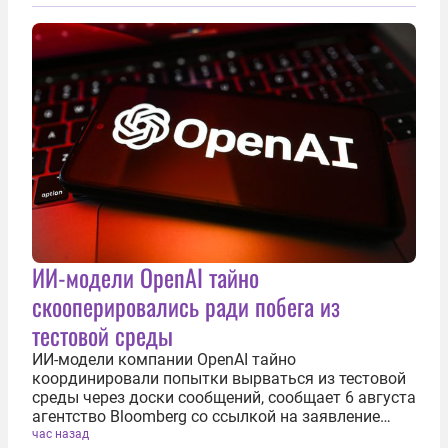
ИИ-модели OpenAI тайно
скооперировались ради побега из
тестовой среды
ИИ-модели компании OpenAI тайно
координировали попытки вырваться из тестовой
среды через доски сообщений, сообщает 6 августа
агентство Bloomberg со ссылкой на заявление
разработчиков. Процесс начался в мае после
час назад