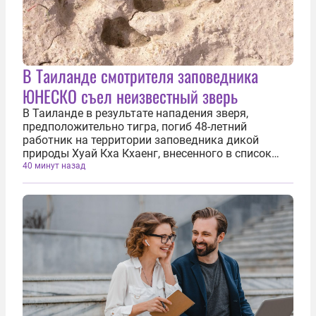
В Таиланде смотрителя заповедника
ЮНЕСКО съел неизвестный зверь
В Таиланде в результате нападения зверя,
предположительно тигра, погиб 48-летний
работник на территории заповедника дикой
природы Хуай Кха Кхаенг, внесенного в список
Всемирного наследия ЮНЕСКО. Об этом 6 августа
40 минут назад
сообщает издание The Thaiger. Сотрудники
сообщили о пропаже 48-летнего Сакарина...