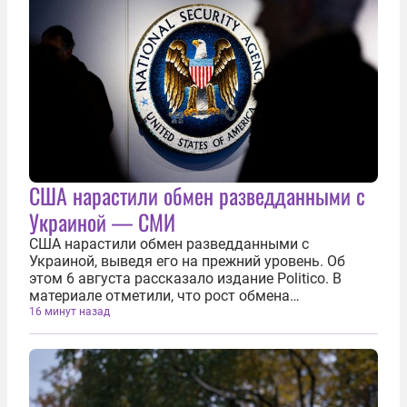
США нарастили обмен разведданными с
Украиной — СМИ
США нарастили обмен разведданными с
Украиной, выведя его на прежний уровень. Об
этом 6 августа рассказало издание Politico. В
материале отметили, что рост обмена
разведданными между США и Украиной признают
16 минут назад
многие американские политики. «Я не хочу
вдаваться в подробности, но ситуация
улучшилась», —...