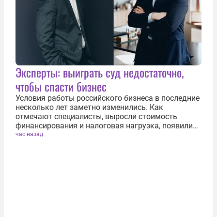
Эксперты: выиграть суд недостаточно,
чтобы спасти бизнес
Условия работы российского бизнеса в последние
несколько лет заметно изменились. Как
отмечают специалисты, выросли стоимость
финансирования и налоговая нагрузка, появились
санкционные ограничения, усилилась
час назад
конкуренция, увеличилось число корпоративных
конфликтов и рисков субсидиарной...