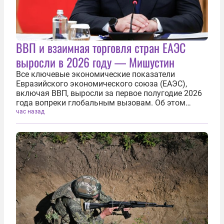
ВВП и взаимная торговля стран ЕАЭС
выросли в 2026 году — Мишустин
Все ключевые экономические показатели
Евразийского экономического союза (ЕАЭС),
включая ВВП, выросли за первое полугодие 2026
года вопреки глобальным вызовам. Об этом
сообщил 7 августа председатель правительства
час назад
России Михаил Мишустин на заседании
Евразийского межправительственного совета.
По...