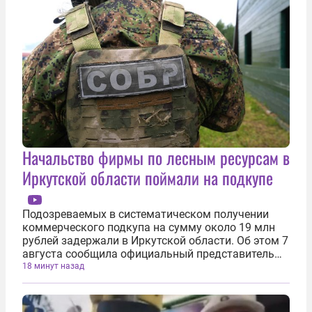
Начальство фирмы по лесным ресурсам в
Иркутской области поймали на подкупе
Подозреваемых в систематическом получении
коммерческого подкупа на сумму около 19 млн
рублей задержали в Иркутской области. Об этом 7
августа сообщила официальный представитель
МВД России Ирина Волк. По версии следствия,
18 минут назад
директор филиала компании по управлению
лесными ресурсами и начальник участка...