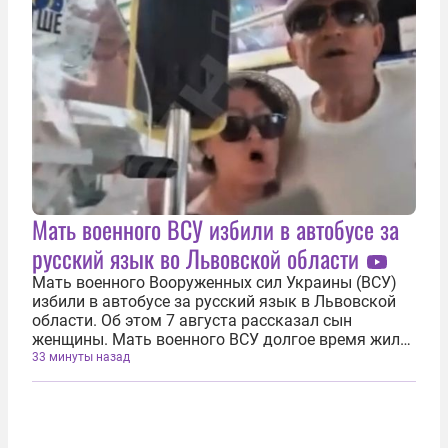
Мать военного ВСУ избили в автобусе за
русский язык во Львовской области
Мать военного Вооруженных сил Украины (ВСУ)
избили в автобусе за русский язык в Львовской
области. Об этом 7 августа рассказал сын
женщины. Мать военного ВСУ долгое время жила
в Польше и впервые за долгие годы решила
33 минуты назад
навестить сына. Для этого она приехала во
Львовскую область и села в автобус. В...