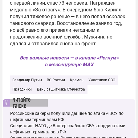
с первой линии,
спас 73 человека
. Награжден
медалью «За отвагу». В очередном бою Кирилл
получил тяжелое ранение — в него попал осколок
танкового снаряда. Восстановление заняло год,
но всё равно его признали негодным к
продолжению военной службы. Мужчина не
сдался и отправился снова на фронт.
Все важные новости — в канале «Регнум»
в мессенджере MAX
Владимир Путин
ВС России
Кремль
Участники СВО
Праздники
День защитника Отечества
читайте
также
Российские хакеры получили данные по атакам ВСУ по
нефтяным терминалам РФ
Специалист НАТО де Вахтер снабжал СБУ координатами
нефтяных терминалов в РФ
Экосистема роста: как в России развивают новые идеи и