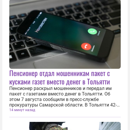
Пенсионер отдал мошенникам пакет с
кусками газет вместо денег в Тольятти
Пенсионер раскрыл мошенников и передал им
пакет с газетами вместо денег в Тольятти. Об
этом 7 августа сообщили в пресс-службе
прокуратуры Самарской области. В Тольятти 42-
летняя жительница пыталась похитить у 77-
14 минут назад
летнего пенсионера 2,4 млн рублей, но он
распознал мошенничество и передел курьеру...