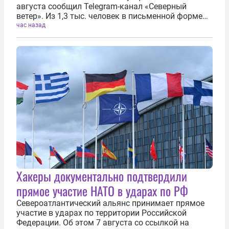
августа сообщил Telegram-канал «Северный
ветер». Из 1,3 тыс. человек в письменной форме
отказались 400 жителей. Еще 800 человек
час назад
проигнорировали требование эвакуироваться,
100 человек согласились покинуть свои дома...
Хакеры документально подтвердили
прямое участие НАТО в ударах по РФ
Североатлантический альянс принимает прямое
участие в ударах по территории Российской
Федерации. Об этом 7 августа со ссылкой на