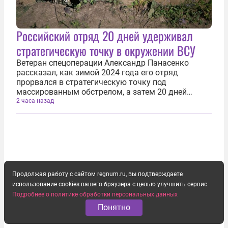
Российский отряд 20 дней удерживал
стратегическую точку в окружении ВСУ
Ветеран спецоперации Александр Панасенко
рассказал, как зимой 2024 года его отряд
прорвался в стратегическую точку под
массированным обстрелом, а затем 20 дней
удерживал ее в полуокружении боевиков
2 часа назад
Вооруженных сил Украины (ВСУ). По информации
фонда «Защитники Отечества», в 2023 году
Панасенко...
Продолжая работу с сайтом regnum.ru, вы подтверждаете
использование cookies вашего браузера с целью улучшить сервис.
Подробнее о политике обработки персональных данных
Понятно