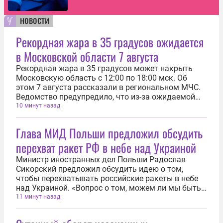
новости
Рекордная жара в 35 градусов ожидается
в Московской области 7 августа
Рекордная жара в 35 градусов может накрыть
Московскую область с 12:00 по 18:00 мск. Об
этом 7 августа рассказали в региональном МЧС.
Ведомство предупредило, что из-за ожидаемой
жары в регионе объявлен высокий уровень
10 минут назад
пожарной опасности. «В период с 12 до 18 часов 7
августа на востоке Московской...
Глава МИД Польши предложил обсудить
перехват ракет РФ в небе над Украиной
Министр иностранных дел Польши Радослав
Сикорский предложил обсудить идею о том,
чтобы перехватывать российские ракеты в небе
над Украиной. «Вопрос о том, можем ли мы быть
уверены, что лучше было бы сбивать эти
11 минут назад
российские ракеты над Украиной, а не, возможно,
позже над Польшей — тема для очень...