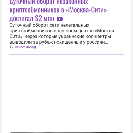
Суточный оборот незаконных
криптообменников в «Москва-Сити»
достигал $2 млн
Суточный оборот сети нелегальных
криптообменников в деловом центре «Москва-
Сити», через которые украинские кол-центры
выводили за рубеж похищенные у россиян
средства, достигал 2 млн долларов. Об этом 7
12 минут назад
августа сообщили в Центре общественных связей
ФСБ. «Обмен криптовалюты осуществлялся...