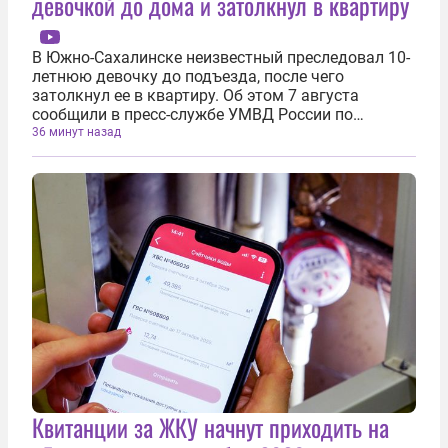
девочкой до дома и затолкнул в квартиру
В Южно-Сахалинске неизвестный преследовал 10-
летнюю девочку до подъезда, после чего
затолкнул ее в квартиру. Об этом 7 августа
сообщили в пресс-службе УМВД России по
Сахалинской области. Неизвестный преследовал
36 минут назад
девочку от магазина до дома. Он вошел в
подъезд вместе с ней. Когда школьница открыла...
Квитанции за ЖКУ начнут приходить на