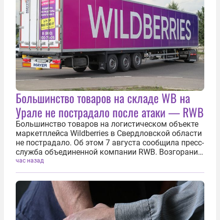
Большинство товаров на складе WB на
Урале не пострадало после атаки — RWB
Большинство товаров на логистическом объекте
маркетплейса Wildberries в Свердловской области
не пострадало. Об этом 7 августа сообщила пресс-
служба объединенной компании RWB. Возгорание
на складе под Екатеринбургом произошло утром
час назад
вследствие атаки украинских беспилотников.
Благодаря оперативным...