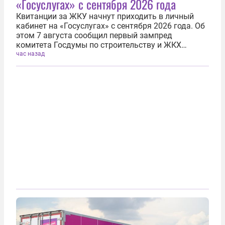
«Госуслугах» с сентября 2026 года
Квитанции за ЖКУ начнут приходить в личный
кабинет на «Госуслугах» с сентября 2026 года. Об
этом 7 августа сообщил первый зампред
комитета Госдумы по строительству и ЖКХ
Владимир Кошелев. Новые правила будут
час назад
распространяться на тех собственников квартир,
у которых есть подтвержденная личная запись...