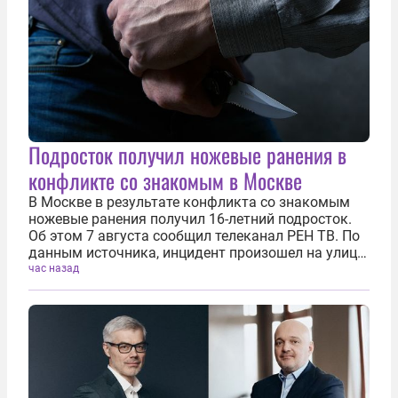
Подросток получил ножевые ранения в
конфликте со знакомым в Москве
В Москве в результате конфликта со знакомым
ножевые ранения получил 16-летний подросток.
Об этом 7 августа сообщил телеканал РЕН ТВ. По
данным источника, инцидент произошел на улице
Дубининской. По предварительным данным,
час назад
нападение совершил старший брат его друга. У
подростка диагностированы...