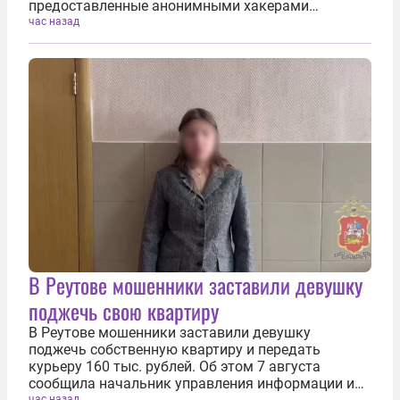
предоставленные анонимными хакерами
документы сообщает агентство ТАСС. В
час назад
полученных материалах утверждается, что после
налетов беспилотных летательных аппаратов в
работу...
В Реутове мошенники заставили девушку
поджечь свою квартиру
В Реутове мошенники заставили девушку
поджечь собственную квартиру и передать
курьеру 160 тыс. рублей. Об этом 7 августа
сообщила начальник управления информации и
час назад