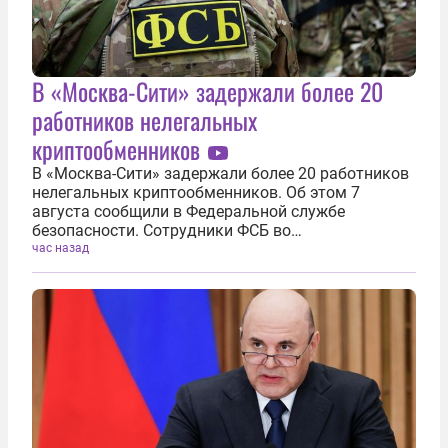
В «Москва-Сити» задержали более 20
работников нелегальных
криптообменников
В «Москва-Сити» задержали более 20 работников
нелегальных криптообменников. Об этом 7
августа сообщили в Федеральной службе
безопасности. Сотрудники ФСБ во
взаимодействии с МВД пресекли работу девяти
час назад
каналов вывода денег из России с
использованием криптовалюты, координируемых
из-за рубежа. «В...