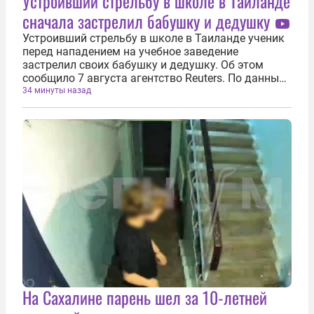
Устроивший стрельбу в школе в Таиланде
сначала застрелил бабушку и дедушку
Устроивший стрельбу в школе в Таиланде ученик
перед нападением на учебное заведение
застрелил своих бабушку и дедушку. Об этом
сообщило 7 августа агентство Reuters. По данным
источника, 15-летний подросток сначала
34 минуты назад
выстрелил в пожилых родственников, после чего
отправился в школу, где обучаются более...
На Сахалине парень шел за 10-летней