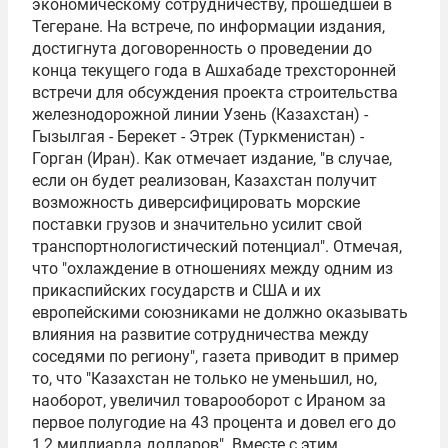
экономическому сотрудничеству, прошедшей в
Тегеране. На встрече, по информации издания,
достигнута договоренность о проведении до
конца текущего года в Ашхабаде трехсторонней
встречи для обсуждения проекта строительства
железнодорожной линии Узень (Казахстан) -
Гызылгая - Берекет - Этрек (Туркменистан) -
Горган (Иран). Как отмечает издание, "в случае,
если он будет реализован, Казахстан получит
возможность диверсифицировать морские
поставки грузов и значительно усилит свой
транспортно­логистический потенциал". Отмечая,
что "охлаждение в отношениях между одним из
прикаспийских государств и США и их
европейскими союзниками не должно оказывать
влияния на развитие сотрудничества между
соседями по региону", газета приводит в пример
то, что "Казахстан не только не уменьшил, но,
наоборот, увеличил товарооборот с Ираном за
первое полугодие на 43 процента и довел его до
1,2 миллиарда долларов". Вместе с этим