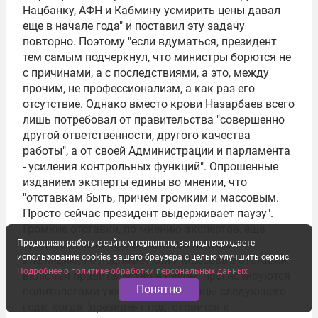
Нацбанку, АФН и Кабмину усмирить цены давал
еще в начале года" и поставил эту задачу
повторно. Поэтому "если вдуматься, президент
тем самым подчеркнул, что министры борются не
с причинами, а с последствиями, а это, между
прочим, не профессионализм, а как раз его
отсутствие. Однако вместо крови Назарбаев всего
лишь потребовал от правительства "совершенно
другой ответственности, другого качества
работы", а от своей Администрации и парламента
- усиления контрольных функций". Опрошенные
изданием эксперты едины во мнении, что
"отставкам быть, причем громким и массовым.
Просто сейчас президент выдерживает паузу".
Громкие отставки, по мнению экспертов, еще
Продолжая работу с сайтом regnum.ru, вы подтверждаете
предстоят, если правительство не снизит
использование cookies вашего браузера с целью улучшить сервис.
инфляцию, не поднимет ВВП. Массовые отставки,
Подробнее о политике обработки персональных данных
включая правительство в целом, прогнозируются
Понятно
политологами уже в первые месяцы следующего
года, когда "президент подготовится к