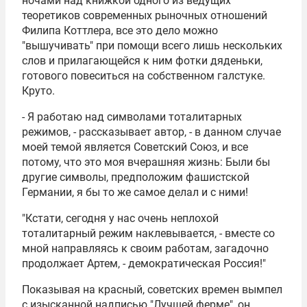
ночами над книжкой одного из ведущих
теоретиков современных рыночных отношений
Филипа Коттлера, все это дело можно
"вышучивать" при помощи всего лишь нескольких
слов и прилагающейся к ним фотки дяденьки,
готового повеситься на собственном галстуке.
Круто.
- Я работаю над символами тоталитарных
режимов, - рассказывает автор, - в данном случае
моей темой является Советский Союз, и все
потому, что это моя вчерашняя жизнь: Были бы
другие символы, предположим фашистской
Германии, я бы то же самое делал и с ними!
"Кстати, сегодня у нас очень неплохой
тоталитарный режим наклевывается, - вместе со
мной направляясь к своим работам, загадочно
продолжает Артем, - демократическая Россия!"
Показывая на красный, советских времен вымпел
с изысканной надписью "Лучшей ферме", он