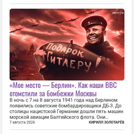
сухогруза с военными грузами. Дополнительно
нанесены удары по объектам в ряде городов. В
Киеве...
«Мое место — Берлин». Как наши ВВС
отомстили за бомбежки Москвы
В ночь с 7 на 8 августа 1941 года над Берлином
появились советские бомбардировщики ДБ-3. До
столицы нацистской Германии дошли пять машин
морской авиации Балтийского флота. Они
сбросили бомбы на город, который в тот момент
7 августа 2026
КИРИЛЛ ЗОЛОТАРЁВ
жил в полной уверенности, что война идет где-то