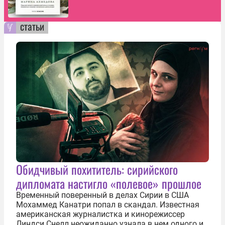
статьи
Обидчивый похититель: сирийского
дипломата настигло «полевое» прошлое
Временный поверенный в делах Сирии в США
Мохаммед Канатри попал в скандал. Известная
американская журналистка и кинорежиссер
Линдси Снелл неожиданно узнала в нем одного из