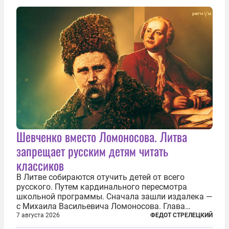
сверлит противно, но всё...
Шевченко вместо Ломоносова. Литва
запрещает русским детям читать
классиков
В Литве собираются отучить детей от всего
русского. Путем кардинального пересмотра
школьной программы. Сначала зашли издалека —
с Михаила Васильевича Ломоносова. Глава
правительства Литвы Миндаугас Синкявичюс
7 августа 2026
ФЕДОТ СТРЕЛЕЦКИЙ
предложил исключить его тексты из программ