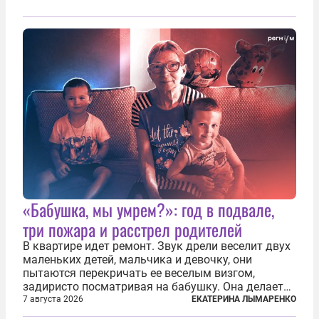
«Бабушка, мы умрем?»: год в подвале,
три пожара и расстрел родителей
В квартире идет ремонт. Звук дрели веселит двух
маленьких детей, мальчика и девочку, они
пытаются перекричать ее веселым визгом,
задиристо посматривая на бабушку. Она делает
им замечание, но внуки чувствуют, что она
7 августа 2026
ЕКАТЕРИНА ЛЫМАРЕНКО
сердится невсерьез. И это правда: дрель, конечно,