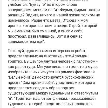
улыбается: "Букву "е" во втором слове
зачеркиваем, меняем на "и": Ферма, фирма - какая
разница? Видите, ничего в нашей жизни толком не
изменилось. Разве что цвета. Отсюда и моя
ирония, которая во всем и везде.
Строй
, который
мы сменили, был смешной, и он сам себя
простебал, развалившись. Вот и я сейчас
занимаюсь тем же!".
Пожалуй, одна из самых интересных работ,
представленных на выставке, - это Артемин
триптих. Вышеупомянутый человек с галстуком -
как раз оттуда. Мы уже писали о том, что в музее
изобразительных искусств в рамках фестиваля
"Белые ночи" демонстрируется русско-финский
проект "Сам против себя", участникам которого
предлагается создать образ-портрет,
существующий между идеальным и отвергнутым
"я". "Триптих - наш ответ финнам, - рассказывает
художник, - а герой представленных плакатов -