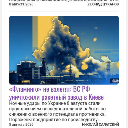
бандитов, похитивших ее в сирийском Алеппо в
8 августа 2026
ЛЕОНИД ЦУКАНОВ
2016 году. Журналистка убеждена, что Канатри, в
то время известный под подпольным...
«Фламинго» не взлетят: ВС РФ
уничтожили ракетный завод в Киеве
Ночные удары по Украине 8 августа стали
продолжением последовательной работы по
снижению военного потенциала противника.
Поражены предприятие по производству
крылатых ракет, крупный склад топлива и два
8 августа 2026
НИКОЛАЙ САЛАТСКИЙ