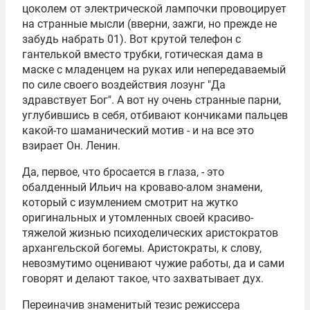
цоколем от электрической лампочки провоцирует
на странные мысли (вверни, зажги, но прежде не
забудь набрать 01). Вот крутой телефон с
гантелькой вместо трубки, готическая дама в
маске с младенцем на руках или непередаваемый
по силе своего воздействия лозунг "Да
здравствует Бог". А вот ну очень странные парни,
углубившись в себя, отбивают кончиками пальцев
какой-то шаманический мотив - и на все это
взирает Он. Ленин.
Да, первое, что бросается в глаза, - это
обалденный Ильич на кроваво-алом знамени,
который с изумлением смотрит на жутко
оригинальных и утомленных своей красиво-
тяжелой жизнью психоделических аристократов
архангельской богемы. Аристократы, к слову,
невозмутимо оценивают чужие работы, да и сами
говорят и делают такое, что захватывает дух.
Переиначив знаменитый тезис режиссера