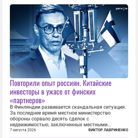
общего образования. Мотивировал он это тем,
что...
Повторили опыт россиян. Китайские
инвесторы в ужасе от финских
«партнеров»
В Финляндии развивается скандальная ситуация.
За последнее время местное министерство
обороны сорвало десять сделок с
недвижимостью, заключенных местными
фирмами с китайским капиталом. Чиновники
7 августа 2026
ВИКТОР ЛАВРИНЕНКО
заявили, что они могли заключаться с целью