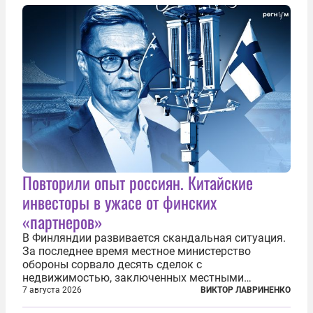
Повторили опыт россиян. Китайские
инвесторы в ужасе от финских
«партнеров»
В Финляндии развивается скандальная ситуация.
За последнее время местное министерство
обороны сорвало десять сделок с
недвижимостью, заключенных местными
фирмами с китайским капиталом. Чиновники
7 августа 2026
ВИКТОР ЛАВРИНЕНКО
заявили, что они могли заключаться с целью