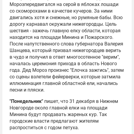
Морозпередвигался на серой в яблоках лошади
со скоморохами в качестве кучеров. За ними
двигались хотя и снежные, но румяные бабы. Всю
дорогу карнавал окружали нижегородцы. Цель
шествия - зажечь главную елку области, которая
находится на площади Минина и Пожарского.
После напутственного слова губернатора Валерия
Шанцева, который призвал нижегородцев верить
в чудо и получил в ответ многосотенное "верим",
началась церемония прихода в область Нового
года. Дед Мороз произнес "Елочка зажгись", затем
со сцены взлетели фейерверки, которые затмила
иллюминация главной областной ели, начались
песни и пляски.
"Понедельник"
пишет, что 31 декабря в Нижнем
Новгороде около главной елки на площади
Минина будут продавать жареных кур. Так
городские власти предлагают жителям
распроститься с годом петуха.