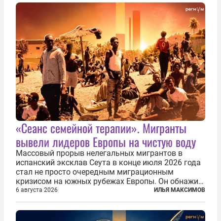
«Сеанс семейной терапии». Мигранты
вывели лидеров Европы на чистую воду
Массовый прорыв нелегальных мигрантов в
испанский эксклав Сеута в конце июля 2026 года
стал не просто очередным миграционным
кризисом на южных рубежах Европы. Он обнажил
фундаментальный раскол внутри Евросоюза,
6 августа 2026
ИЛЬЯ МАКСИМОВ
продемонстрировав, что десятилетиями
выстраивавшаяся миграционная политика ЕС
зашла в...