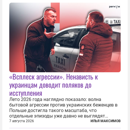
послушных исполнителей, которые...
«Всплеск агрессии». Ненависть к
украинцам доводит поляков до
исступления
Лето 2026 года наглядно показало: волна
бытовой агрессии против украинских беженцев в
Польше достигла такого масштаба, что
отдельные эпизоды уже давно не выглядят
случайными. Поляки, судя по происходящему,
7 августа 2026
ИЛЬЯ МАКСИМОВ
буквально теряют рассудок от ненависти к