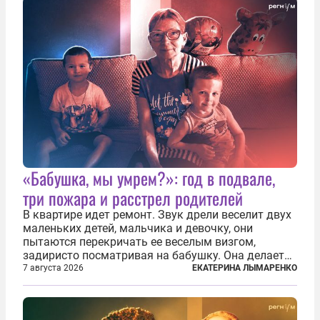
«Бабушка, мы умрем?»: год в подвале,
три пожара и расстрел родителей
В квартире идет ремонт. Звук дрели веселит двух
маленьких детей, мальчика и девочку, они
пытаются перекричать ее веселым визгом,
задиристо посматривая на бабушку. Она делает
им замечание, но внуки чувствуют, что она
7 августа 2026
ЕКАТЕРИНА ЛЫМАРЕНКО
сердится невсерьез. И это правда: дрель, конечно,
сверлит противно, но всё...