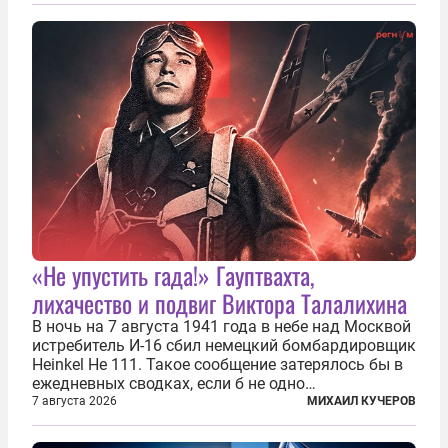
безотносительно тяжелый. Десять рассказов,
каждый из которых напрямую или косвенно (в
основном —...
«Не упустить гада!» Гауптвахта,
лихачество и подвиг Виктора Талалихина
В ночь на 7 августа 1941 года в небе над Москвой
истребитель И-16 сбил немецкий бомбардировщик
Heinkel He 111. Такое сообщение затерялось бы в
ежедневных сводках, если б не одно
обстоятельство. Это был один из первых в
7 августа 2026
МИХАИЛ КУЧЕРОВ
истории отечественной авиации ночных таранов.
У пилота — младшего лейтенанта...