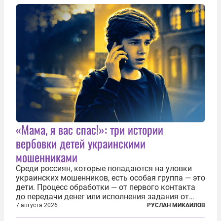
создания в Финляндии шпионской сети, чтобы
следить за...
«Мама, я вас спас!»: три истории
вербовки детей украинскими
мошенниками
Среди россиян, которые попадаются на уловки
украинских мошенников, есть особая группа — это
дети. Процесс обработки — от первого контакта
до передачи денег или исполнения задания от
кураторов может занять от двух часов до
7 августа 2026
РУСЛАН МИКАИЛОВ
нескольких месяцев. Детей превращают в