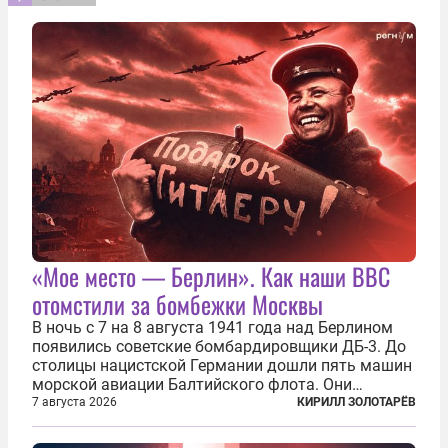
«Мое место — Берлин». Как наши ВВС
отомстили за бомбежки Москвы
В ночь с 7 на 8 августа 1941 года над Берлином
появились советские бомбардировщики ДБ-3. До
столицы нацистской Германии дошли пять машин
морской авиации Балтийского флота. Они
сбросили бомбы на город, который в тот момент
7 августа 2026
КИРИЛЛ ЗОЛОТАРЁВ
жил в полной уверенности, что война идет где-то
далеко на востоке, Красная...