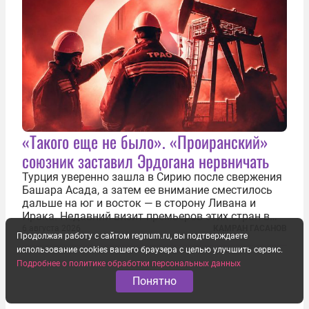
«Такого еще не было». «Проиранский»
союзник заставил Эрдогана нервничать
Турция уверенно зашла в Сирию после свержения
Башара Асада, а затем ее внимание сместилось
дальше на юг и восток — в сторону Ливана и
Ирака. Недавний визит премьеров этих стран в
Анкару, договоры об участии турецкой компании
6 августа 2026
КАМРАН ГАСАНОВ
Продолжая работу с сайтом regnum.ru, вы подтверждаете
TPAO в разработке нефти иракского Киркука и
использование cookies вашего браузера с целью улучшить сервис.
«Дороги развития» подтверждают...
Подробнее о политике обработки персональных данных
Понятно