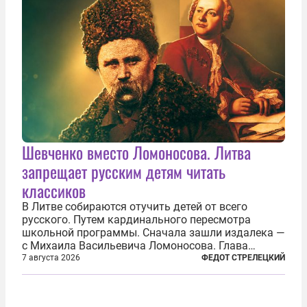
Шевченко вместо Ломоносова. Литва
запрещает русским детям читать
классиков
В Литве собираются отучить детей от всего
русского. Путем кардинального пересмотра
школьной программы. Сначала зашли издалека —
с Михаила Васильевича Ломоносова. Глава
правительства Литвы Миндаугас Синкявичюс
7 августа 2026
ФЕДОТ СТРЕЛЕЦКИЙ
предложил исключить его тексты из программ
общего образования. Мотивировал он это тем,
что...