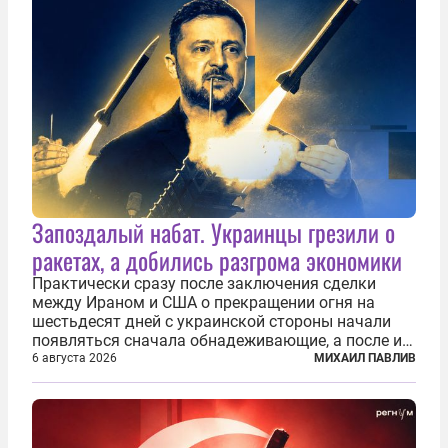
Запоздалый набат. Украинцы грезили о
ракетах, а добились разгрома экономики
Практически сразу после заключения сделки
между Ираном и США о прекращении огня на
шестьдесят дней с украинской стороны начали
появляться сначала обнадеживающие, а после и
вовсе бравурные заявления про некий «перелом»
6 августа 2026
МИХАИЛ ПАВЛИВ
в войне. Вероятно, в сознании первых лиц
киевского режима и стоящих за ними...