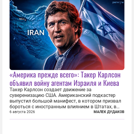
«Америка прежде всего»: Такер Карлсон
объявил войну агентам Израиля и Киева
Такер Карлсон создает движение за
суверенизацию США. Американский подкастер
выпустил большой манифест, в котором призвал
бороться с иностранным влиянием в Штатах, в
первую очередь имея в виду Израиль. А также
6 августа 2026
МАЛЕК ДУДАКОВ
прекратить заморские войны, выплатить
репарации Ирану, остановить прием мигрантов...