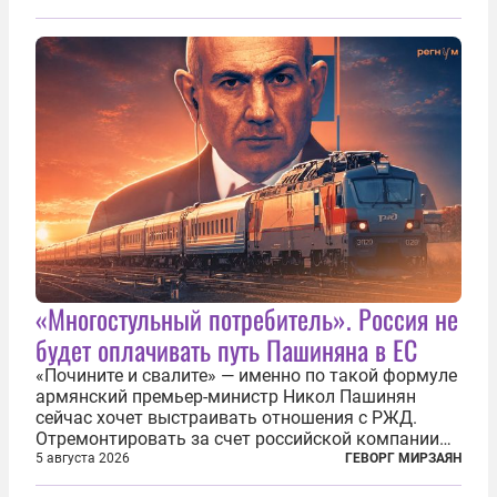
фасадом труда, мастерства, упорства и
благородства, которые мы привыкли
ассоциировать с...
«Многостульный потребитель». Россия не
будет оплачивать путь Пашиняна в ЕС
«Почините и свалите» — именно по такой формуле
армянский премьер-министр Никол Пашинян
сейчас хочет выстраивать отношения с РЖД.
Отремонтировать за счет российской компании
железнодорожную инфраструктуру в районе
5 августа 2026
ГЕВОРГ МИРЗАЯН
прохождения TRIPP (коридора, который должен