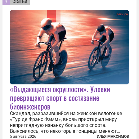
статьи
«Выдающиеся округлости». Уловки
превращают спорт в состязание
биоинженеров
Скандал, разразившийся на женской велогонке
«Тур де Франс Фамм», вновь приоткрыл миру
неприглядную изнанку большого спорта.
Выяснилось, что некоторые гонщицы меняют
размер груди ради улучшения аэродинамики. За
5 августа 2026
ИЛЬЯ МАКСИМОВ