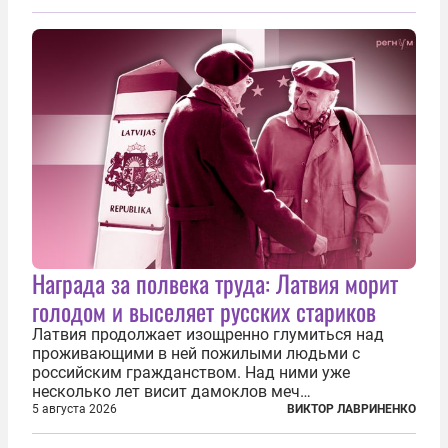
доставки вооружений и грузов военного
назначения. Атака также «накрыла»...
Награда за полвека труда: Латвия морит
голодом и выселяет русских стариков
Латвия продолжает изощренно глумиться над
проживающими в ней пожилыми людьми с
российским гражданством. Над ними уже
несколько лет висит дамоклов меч
насильственного выдворения. Некоторых уже
5 августа 2026
ВИКТОР ЛАВРИНЕНКО
депортировали, а многие уехали сами, не