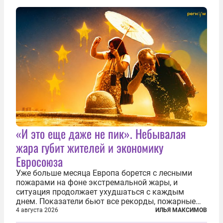
прорвали до 72 тысяч мигрантов. Подавляющее...
«И это еще даже не пик». Небывалая
жара губит жителей и экономику
Евросоюза
Уже больше месяца Европа борется с лесными
пожарами на фоне экстремальной жары, и
ситуация продолжает ухудшаться с каждым
днем. Показатели бьют все рекорды, пожарные
гибнут, масштабы эвакуации растут, а засуха тем
4 августа 2026
ИЛЬЯ МАКСИМОВ
временем добивает реки, энергетику и сельское