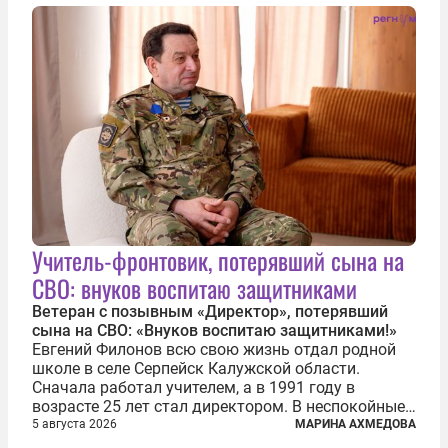
связать Азербайджан и Турцию через...
Учитель-фронтовик, потерявший сына на
СВО: внуков воспитаю защитниками
Ветеран с позывным «Директор», потерявший
сына на СВО: «Внуков воспитаю защитниками!»
Евгений Филонов всю свою жизнь отдал родной
школе в селе Серпейск Калужской области.
Сначала работал учителем, а в 1991 году в
возрасте 25 лет стал директором. В неспокойные
90-е он сумел спасти школу от закрытия и со
5 августа 2026
МАРИНА АХМЕДОВА
временем сделал ее лучшей в районе. В 2023 году