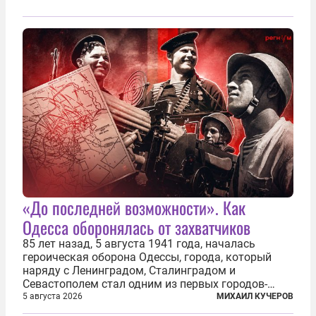
«До последней возможности». Как
Одесса оборонялась от захватчиков
85 лет назад, 5 августа 1941 года, началась
героическая оборона Одессы, города, который
наряду с Ленинградом, Сталинградом и
Севастополем стал одним из первых городов-
героев. Историки приводят фразу из телеграммы
5 августа 2026
МИХАИЛ КУЧЕРОВ
Иосифа Сталина, датированной сентябрем 1941-