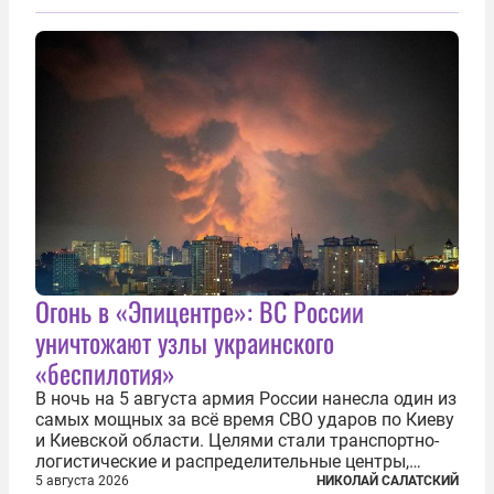
млрд долларов в криптовалюте, принадлежащих
иранским чиновникам и силовикам...
Огонь в «Эпицентре»: ВС России
уничтожают узлы украинского
«беспилотия»
В ночь на 5 августа армия России нанесла один из
самых мощных за всё время СВО ударов по Киеву
и Киевской области. Целями стали транспортно-
логистические и распределительные центры,
которые ВСУ использовали для хранения и
5 августа 2026
НИКОЛАЙ САЛАТСКИЙ