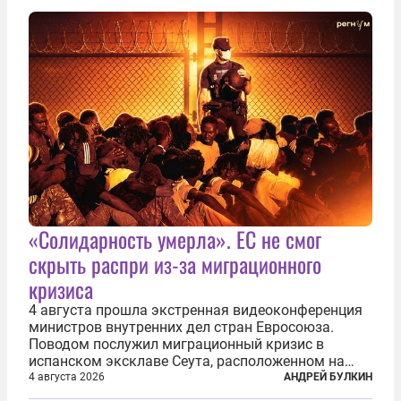
го: «Прошу героических участников обороны...
«Солидарность умерла». ЕС не смог
скрыть распри из-за миграционного
кризиса
4 августа прошла экстренная видеоконференция
министров внутренних дел стран Евросоюза.
Поводом послужил миграционный кризис в
испанском эксклаве Сеута, расположенном на
северном побережье Африки. В конце июля
4 августа 2026
АНДРЕЙ БУЛКИН
границу между Марокко и испанской территорией