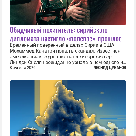
Обидчивый похититель: сирийского
дипломата настигло «полевое» прошлое
Временный поверенный в делах Сирии в США
Мохаммед Канатри попал в скандал. Известная
американская журналистка и кинорежиссер
Линдси Снелл неожиданно узнала в нем одного из
бандитов, похитивших ее в сирийском Алеппо в
8 августа 2026
ЛЕОНИД ЦУКАНОВ
2016 году. Журналистка убеждена, что Канатри, в
то время известный под подпольным...