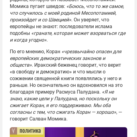
Момика пугает шведов:
«Боюсь, что то же самое,
что случилось с моей родиной Месопотамией,
произойдет и со Швецией»
. Он уверяет, что
европейцы не знают: последователи ислама
подобны
«гранате, которая может взорваться где
и когда угодно»
.
По его мнению, Коран
«чрезвычайно опасен для
европейских демократических законов и
обществ»
. Иракский беженец говорит, что верит
«в свободу и демократию» и что мысли о
сожжении священной книги появлялись у него и
раньше. Но окончательно он вдохновился на это
благодаря примеру Расмуса Палудана.
«Я не
знаю, какие цели у Палудана, но поскольку он
сжигает Коран, я его поддерживаю. Мы оба
согласны с тем, что сжигать Коран — хорошо»
, —
говорит Салван Момика.
политика