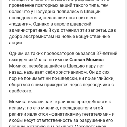
проведение повторных акций такого типа, тем
более что у Палудана появились в Швеции
последователи, желавшие повторить его
«подвиги». Однако в апреле шведский
административный суд отменил эти запреты, дав
добро экстремистам на новые кощунственные
акции.
Одним из таких провокаторов оказался 37-летний
выходец из Ирака по имени
Салван Момика
.
Момика, перебравшийся в Швецию пару лет
назад, называет себя христианином. Он до сих
пор не понимает ни по-шведски, ни по-английски,
общаться с ним приходится через переводчика с
арабского.
Момика выказывает крайнюю враждебность к
исламу: по его мнению, последователи этой
религии являются «фанатиками-угнетателями» и
якобы несут ответственность за разрушение его
родины, которую он называет Месопотамией.