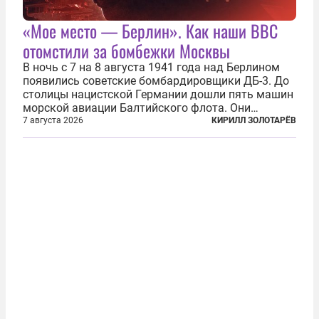
«Мое место — Берлин». Как наши ВВС
отомстили за бомбежки Москвы
В ночь с 7 на 8 августа 1941 года над Берлином
появились советские бомбардировщики ДБ-3. До
столицы нацистской Германии дошли пять машин
морской авиации Балтийского флота. Они
сбросили бомбы на город, который в тот момент
7 августа 2026
КИРИЛЛ ЗОЛОТАРЁВ
жил в полной уверенности, что война идет где-то
далеко на востоке, Красная...