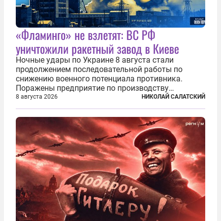
«Фламинго» не взлетят: ВС РФ
уничтожили ракетный завод в Киеве
Ночные удары по Украине 8 августа стали
продолжением последовательной работы по
снижению военного потенциала противника.
Поражены предприятие по производству
крылатых ракет, крупный склад топлива и два
8 августа 2026
НИКОЛАЙ САЛАТСКИЙ
сухогруза с военными грузами. Дополнительно
нанесены удары по объектам в ряде городов. В
Киеве...