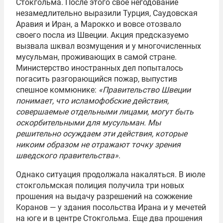
Стокгольма. После этого свое негодование
незамедлительно выразили Турция, Саудовская
Аравия и Иран, а Марокко и вовсе отозвало
своего посла из Швеции. Акция предсказуемо
вызвала шквал возмущения и у многочисленных
мусульман, проживающих в самой стране.
Министерство иностранных дел попыталось
погасить разгорающийся пожар, выпустив
спешное коммюнике:
«Правительство Швеции
понимает, что исламофобские действия,
совершаемые отдельными лицами, могут быть
оскорбительными для мусульман. Мы
решительно осуждаем эти действия, которые
никоим образом не отражают точку зрения
шведского правительства»
.
Однако ситуация продолжала накаляться. В июле
стокгольмская полиция получила три новых
прошения на выдачу разрешений на сожжение
Коранов — у здания посольства Ирана и у мечетей
на юге и в центре Стокгольма. Еще два прошения