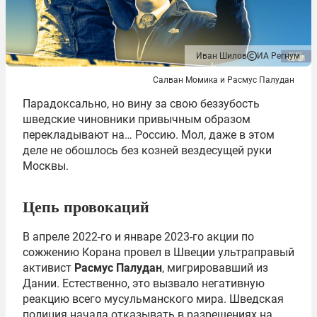
Иван Шилов
ИА Регнум
Салван Момика и Расмус Палудан
Парадоксально, но вину за свою беззубость
шведские чиновники привычным образом
перекладывают на… Россию. Мол, даже в этом
деле не обошлось без козней вездесущей руки
Москвы.
Цепь провокаций
В апреле 2022-го и январе 2023-го акции по
сожжению Корана провел в Швеции ультраправый
активист
Расмус Палудан
, мигрировавший из
Дании. Естественно, это вызвало негативную
реакцию всего мусульманского мира. Шведская
полиция начала отказывать в разрешениях на