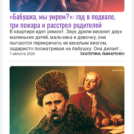
«Бабушка, мы умрем?»: год в подвале,
три пожара и расстрел родителей
В квартире идет ремонт. Звук дрели веселит двух
маленьких детей, мальчика и девочку, они
пытаются перекричать ее веселым визгом,
задиристо посматривая на бабушку. Она делает
им замечание, но внуки чувствуют, что она
7 августа 2026
ЕКАТЕРИНА ЛЫМАРЕНКО
сердится невсерьез. И это правда: дрель, конечно,
сверлит противно, но всё...