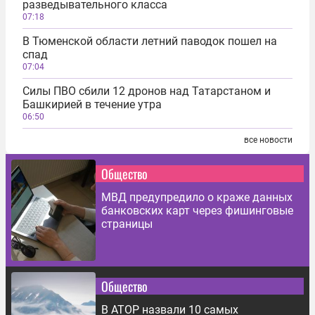
разведывательного класса
07:18
В Тюменской области летний паводок пошел на
спад
07:04
Силы ПВО сбили 12 дронов над Татарстаном и
Башкирией в течение утра
06:50
все новости
Общество
МВД предупредило о краже данных
банковских карт через фишинговые
страницы
Общество
В АТОР назвали 10 самых