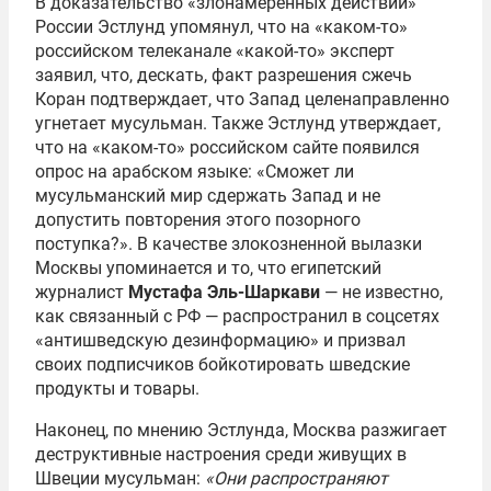
В доказательство «злонамеренных действий»
России Эстлунд упомянул, что на «каком-то»
российском телеканале «какой-то» эксперт
заявил, что, дескать, факт разрешения сжечь
Коран подтверждает, что Запад целенаправленно
угнетает мусульман. Также Эстлунд утверждает,
что на «каком-то» российском сайте появился
опрос на арабском языке: «Сможет ли
мусульманский мир сдержать Запад и не
допустить повторения этого позорного
поступка?». В качестве злокозненной вылазки
Москвы упоминается и то, что египетский
журналист
Мустафа Эль-Шаркави
— не известно,
как связанный с РФ — распространил в соцсетях
«антишведскую дезинформацию» и призвал
своих подписчиков бойкотировать шведские
продукты и товары.
Наконец, по мнению Эстлунда, Москва разжигает
деструктивные настроения среди живущих в
Швеции мусульман:
«Они распространяют