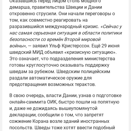
Оказавшись перед лицом столь мощного
демарша, правительства Швеции и Дании
откровенно струсили. Они начали переговоры о
том, как совместно реагировать на
разразившийся международный кризис.
«Сейчас у
нас самая серьезная ситуация в области политики
безопасности со времён Второй мировой
войны»
, — заявил Ульф Кристерссон. Ещё 29 июня
шведский МИД объявил «кризисную ситуацию».
Это означает, что подразделения министерства
готовы круглосуточно оказывать поддержку
шведам за рубежом. Шведским полицейским
раздали автоматическое оружие для
предотвращения возможных терактов.
В свою очередь, власти Дании, узнав о подготовке
онлайн-саммита ОИК, быстро пошли на попятную
и, даже не дожидаясь вышеупомянутой
декларации, сообщили о том, что запретят
сожжение Корана возле зданий иностранных
посольств. Шведы тоже хотят ввести подобный