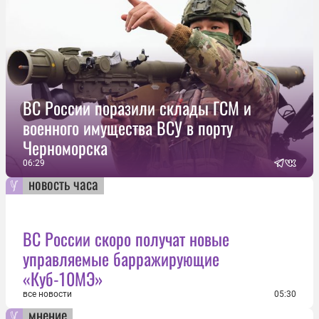
ВС России поразили склады ГСМ и
военного имущества ВСУ в порту
Черноморска
06:29
новость часа
ВС России скоро получат новые
управляемые барражирующие
«Куб-10МЭ»
все новости
05:30
мнение