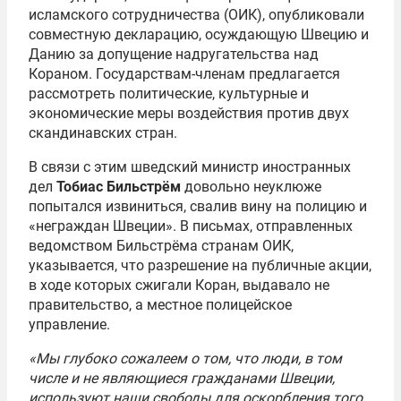
исламского сотрудничества (ОИК), опубликовали
совместную декларацию, осуждающую Швецию и
Данию за допущение надругательства над
Кораном. Государствам-членам предлагается
рассмотреть политические, культурные и
экономические меры воздействия против двух
скандинавских стран.
В связи с этим шведский министр иностранных
дел
Тобиас Бильстрём
довольно неуклюже
попытался извиниться, свалив вину на полицию и
«неграждан Швеции». В письмах, отправленных
ведомством Бильстрёма странам ОИК,
указывается, что разрешение на публичные акции,
в ходе которых сжигали Коран, выдавало не
правительство, а местное полицейское
управление.
«Мы глубоко сожалеем о том, что люди, в том
числе и не являющиеся гражданами Швеции,
используют наши свободы для оскорбления того,