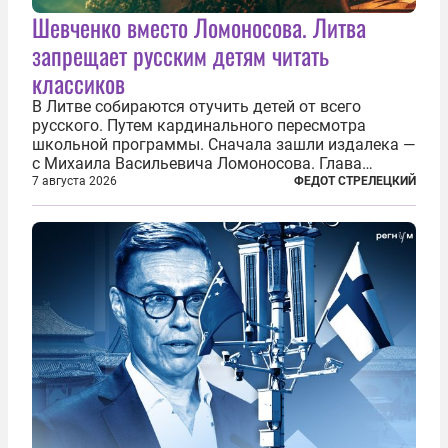
Шевченко вместо Ломоносова. Литва
запрещает русским детям читать
классиков
В Литве собираются отучить детей от всего
русского. Путем кардинального пересмотра
школьной программы. Сначала зашли издалека —
с Михаила Васильевича Ломоносова. Глава
правительства Литвы Миндаугас Синкявичюс
7 августа 2026
ФЕДОТ СТРЕЛЕЦКИЙ
предложил исключить его тексты из программ
общего образования. Мотивировал он это тем,
что...