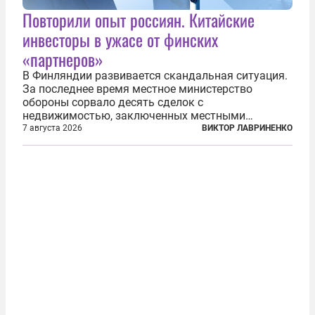
Повторили опыт россиян. Китайские
инвесторы в ужасе от финских
«партнеров»
В Финляндии развивается скандальная ситуация.
За последнее время местное министерство
обороны сорвало десять сделок с
недвижимостью, заключенных местными
фирмами с китайским капиталом. Чиновники
7 августа 2026
ВИКТОР ЛАВРИНЕНКО
заявили, что они могли заключаться с целью
создания в Финляндии шпионской сети, чтобы
следить за...