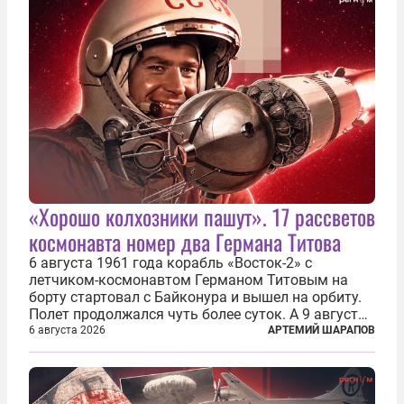
«Хорошо колхозники пашут». 17 рассветов
космонавта номер два Германа Титова
6 августа 1961 года корабль «Восток-2» с
летчиком-космонавтом Германом Титовым на
борту стартовал с Байконура и вышел на орбиту.
Полет продолжался чуть более суток. А 9 августа
второй человек в космосе получил звезду Героя
6 августа 2026
АРТЕМИЙ ШАРАПОВ
Советского Союза и орден Ленина. Миссия Титова
зачастую находится несколько...