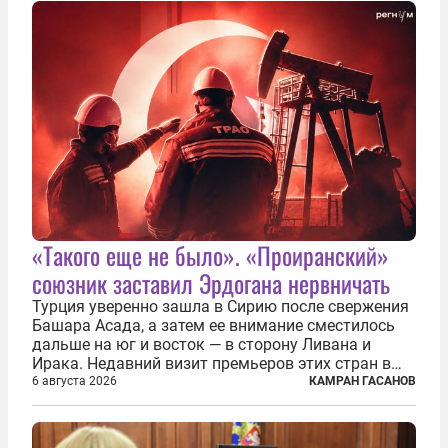
«Такого еще не было». «Проиранский»
союзник заставил Эрдогана нервничать
Турция уверенно зашла в Сирию после свержения
Башара Асада, а затем ее внимание сместилось
дальше на юг и восток — в сторону Ливана и
Ирака. Недавний визит премьеров этих стран в
Анкару, договоры об участии турецкой компании
6 августа 2026
КАМРАН ГАСАНОВ
TPAO в разработке нефти иракского Киркука и
«Дороги развития» подтверждают...