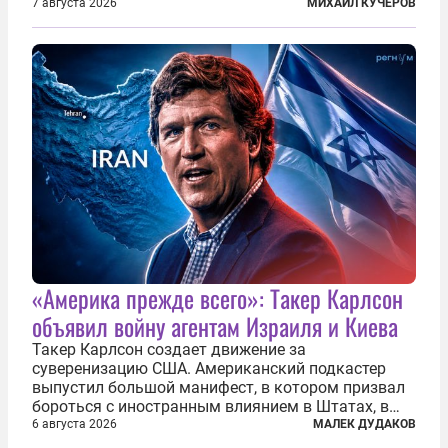
обстоятельство. Это был один из первых в
7 августа 2026
МИХАИЛ КУЧЕРОВ
истории отечественной авиации ночных таранов.
У пилота — младшего лейтенанта...
«Америка прежде всего»: Такер Карлсон
объявил войну агентам Израиля и Киева
Такер Карлсон создает движение за
суверенизацию США. Американский подкастер
выпустил большой манифест, в котором призвал
бороться с иностранным влиянием в Штатах, в
первую очередь имея в виду Израиль. А также
6 августа 2026
МАЛЕК ДУДАКОВ
прекратить заморские войны, выплатить