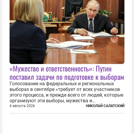
«Мужество и ответственность»: Путин
поставил задачи по подготовке к выборам
Голосование на федеральных и региональных
выборах в сентябре «требует от всех участников
этого процесса, и прежде всего от людей, которые
организуют эти выборы, мужества и
ответственного отношения к формированию
6 августа 2026
НИКОЛАЙ САЛАТСКИЙ
власти», — подчеркнул президент Владимир Путин
на состоявшейся 5 августа в Кремле...