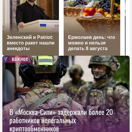
Зеленский и Patriot:
Ермолаев день: что
вместо ракет нашли
можно и нельзя
У
анекдоты
делать 8 августа
важное
В «Москва-Сити» задержали более 20
работников нелегальных
криптообменников