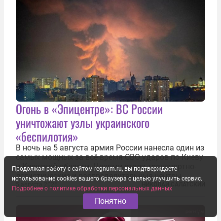
Огонь в «Эпицентре»: ВС России
уничтожают узлы украинского
«беспилотия»
В ночь на 5 августа армия России нанесла один из
самых мощных за всё время СВО ударов по Киеву
и Киевской области. Целями стали транспортно-
Продолжая работу с сайтом regnum.ru, вы подтверждаете
логистические и распределительные центры,
использование cookies вашего браузера с целью улучшить сервис.
которые ВСУ использовали для хранения и
5 августа 2026
НИКОЛАЙ САЛАТСКИЙ
Подробнее о политике обработки персональных данных
доставки вооружений и грузов военного
Понятно
назначения. Атака также «накрыла»...