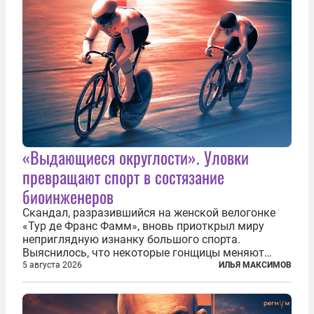
«Выдающиеся округлости». Уловки
превращают спорт в состязание
биоинженеров
Скандал, разразившийся на женской велогонке
«Тур де Франс Фамм», вновь приоткрыл миру
неприглядную изнанку большого спорта.
Выяснилось, что некоторые гонщицы меняют
размер груди ради улучшения аэродинамики. За
5 августа 2026
ИЛЬЯ МАКСИМОВ
фасадом труда, мастерства, упорства и
благородства, которые мы привыкли
ассоциировать с...