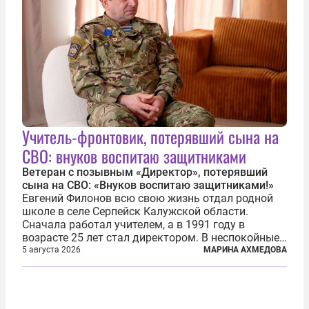
Учитель-фронтовик, потерявший сына на
СВО: внуков воспитаю защитниками
Ветеран с позывным «Директор», потерявший
сына на СВО: «Внуков воспитаю защитниками!»
Евгений Филонов всю свою жизнь отдал родной
школе в селе Серпейск Калужской области.
Сначала работал учителем, а в 1991 году в
возрасте 25 лет стал директором. В неспокойные
90-е он сумел спасти школу от закрытия и со
5 августа 2026
МАРИНА АХМЕДОВА
временем сделал ее лучшей в районе. В 2023 году
в возрасте 57 лет вслед за сыном...