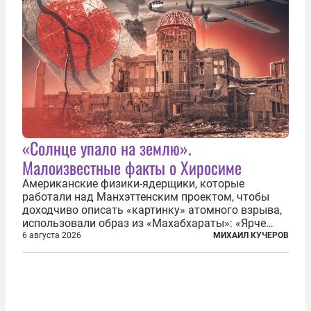
«Солнце упало на землю».
Малоизвестные факты о Хиросиме
Американские физики-ядерщики, которые
работали над Манхэттенским проектом, чтобы
доходчиво описать «картинку» атомного взрыва,
использовали образ из «Махабхараты»: «Ярче
тысячи солнц пылало это пламя». Не все жители
6 августа 2026
МИХАИЛ КУЧЕРОВ
японских городов Хиросимы и Нагасаки, на
которых США в августе 1945 года поставили...