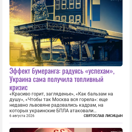
Эффект бумеранга: радуясь «успехам»,
Украина сама получила топливный
кризис
«Красиво горит, загляденье», «Как бальзам на
душу», «Чтобы так Москва вся горела»: еще
недавно львовяне радовались кадрам, на
которых украинские БПЛА атаковали
нефтеперерабатывающие предприятия России. В
6 августа 2026
СВЯТОСЛАВ ЛИСИЦЫН
скором времени оказалось, что в «эту игру можно
играть вдвоем» — российские дроны только за...