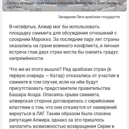
Цитата из видео «Arab League reappoints Ahmed Aboul Gheit Secretary
General»
Заседание Лиги арабских государств
В-четвёртых, Алжир мог бы использовать
площадку саммита для обсуждения отношений с
соседним Марокко. За последние пару лет страны
оказались на грани военного конфликта, и личная
встреча глав двух стран могла бы снизить градус
напряжённости.
Что же из этого вышло? Ряд арабских стран (в
первую очередь — Катар) отказались от участия в
саммите в том случае, если на нём будут
присутствовать представители правительства
Башара Асада. Опасаясь срыва саммита,
алжирская сторона договорилась с сирийскими
властями о том, что они откажутся от намерений
вернуться в ЛАГ. Таким образом была спасена
репутация Алжира, однако за это пришлось
заплатить возможностью возвращения Сирии в