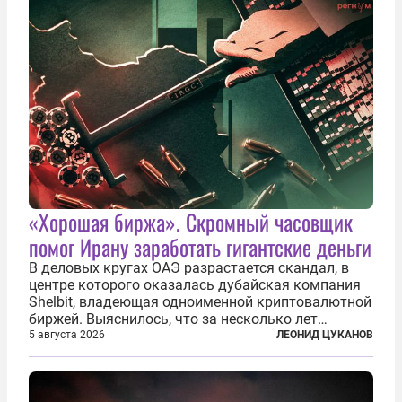
«Хорошая биржа». Скромный часовщик
помог Ирану заработать гигантские деньги
В деловых кругах ОАЭ разрастается скандал, в
центре которого оказалась дубайская компания
Shelbit, владеющая одноименной криптовалютной
биржей. Выяснилось, что за несколько лет
существования через Shelbit прошло не менее 4
5 августа 2026
ЛЕОНИД ЦУКАНОВ
млрд долларов в криптовалюте, принадлежащих
иранским чиновникам и силовикам...