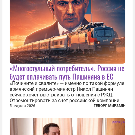
«Многостульный потребитель». Россия не
будет оплачивать путь Пашиняна в ЕС
«Почините и свалите» — именно по такой формуле
армянский премьер-министр Никол Пашинян
сейчас хочет выстраивать отношения с РЖД.
Отремонтировать за счет российской компании
железнодорожную инфраструктуру в районе
5 августа 2026
ГЕВОРГ МИРЗАЯН
прохождения TRIPP (коридора, который должен
связать Азербайджан и Турцию через...