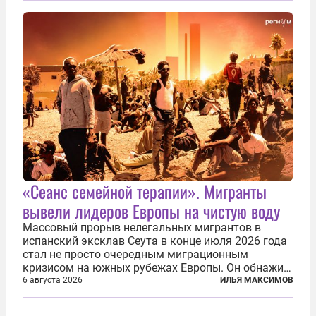
репарации Ирану, остановить прием мигрантов...
«Сеанс семейной терапии». Мигранты
вывели лидеров Европы на чистую воду
Массовый прорыв нелегальных мигрантов в
испанский эксклав Сеута в конце июля 2026 года
стал не просто очередным миграционным
кризисом на южных рубежах Европы. Он обнажил
фундаментальный раскол внутри Евросоюза,
6 августа 2026
ИЛЬЯ МАКСИМОВ
продемонстрировав, что десятилетиями
выстраивавшаяся миграционная политика ЕС