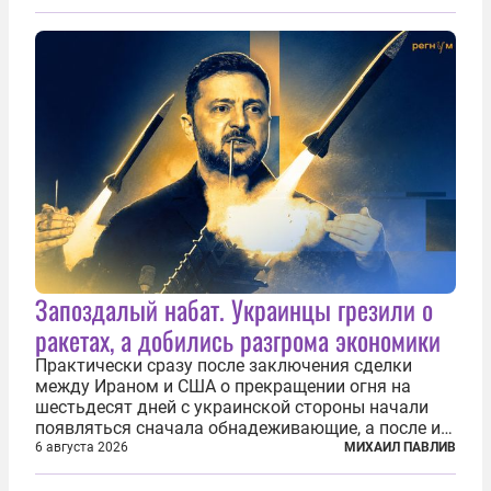
Запоздалый набат. Украинцы грезили о
ракетах, а добились разгрома экономики
Практически сразу после заключения сделки
между Ираном и США о прекращении огня на
шестьдесят дней с украинской стороны начали
появляться сначала обнадеживающие, а после и
вовсе бравурные заявления про некий «перелом»
6 августа 2026
МИХАИЛ ПАВЛИВ
в войне. Вероятно, в сознании первых лиц
киевского режима и стоящих за ними...