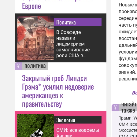
Европе
Новые ж
произво
середин
Политика
часть п
ожидает
В Совфеде
назвали
восстан
лицемерием
дальней
замалчивание
условии
роли США в
фундам
бомбардировке
политика
совокуп
Хиросимы
знаний,
Закрытый гроб Линдси
решений
Грэма* усилил недоверие
американцев к
Вс
правительству
читайт
также
Трамп: У
Экология
СМИ: вс
СМИ: все водоемы
Экосисте
Англии
СМИ: СШ