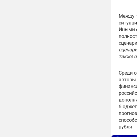
Между т
ситуаци
Иными с
полност
сценари
сценари
также о
Среди 
авторы 
финансо
российс
дополн
бюджетн
прогноз
способс
рубля