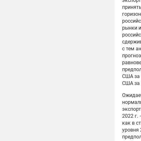
экспорт
принят
горизон
российс
рынки и
российс
сдержив
с тем а
прогноз
равнове
предпол
США за 
США за 
Ожидает
нормаль
экспорт
2022 г.
как в с
уровня 
предпол