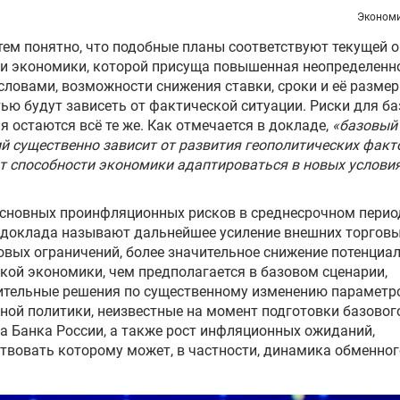
Экономи
ем понятно, что подобные планы соответствуют текущей 
и экономики, которой присуща повышенная неопределенн
ловами, возможности снижения ставки, сроки и её размер
ью будут зависеть от фактической ситуации. Риски для ба
я остаются всё те же. Как отмечается в докладе,
«базовый
й существенно зависит от развития геополитических факто
т способности экономики адаптироваться в новых условия
основных проинфляционных рисков в среднесрочном перио
доклада называют дальнейшее усиление внешних торговы
вых ограничений, более значительное снижение потенциа
кой экономики, чем предполагается в базовом сценарии,
ительные решения по существенному изменению параметр
ой политики, неизвестные на момент подготовки базовог
а Банка России, а также рост инфляционных ожиданий,
твовать которому может, в частности, динамика обменног