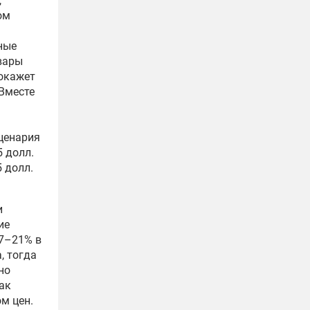
,
ом
ные
вары
 окажет
Вместе
ценария
5 долл.
5 долл.
и
ие
17–21% в
, тогда
но
ак
м цен.