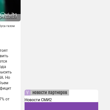
ИА EGNUM
буса газом
стоят
авить
ется
года
высить
А. Но
объем
официт
новости партнеров
7% от
Новости СМИ2