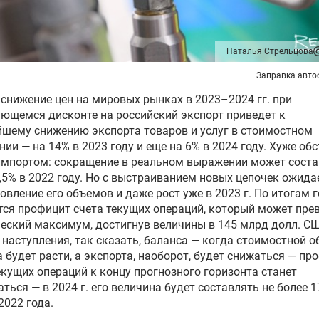
Наталья Стрельцова
Заправка авто
снижение цен на мировых рынках в 2023–2024 гг. при
ющемся дисконте на российский экспорт приведет к
шему снижению экспорта товаров и услуг в стоимостном
ии — на 14% в 2023 году и еще на 6% в 2024 году. Хуже об
импортом: сокращение в реальном выражении может сост
,5% в 2022 году. Но с выстраиванием новых цепочек ожида
овление его объемов и даже рост уже в 2023 г. По итогам 
ся профицит счета текущих операций, который может пре
еский максимум, достигнув величины в 145 млрд долл. СШ
 наступления, так сказать, баланса — когда стоимостной 
 будет расти, а экспорта, наоборот, будет снижаться — пр
екущих операций к концу прогнозного горизонта станет
ться — в 2024 г. его величина будет составлять не более 1
2022 года.