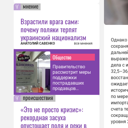
мнение
Взрастили врага сами:
почему поляки терпят
украинский национализм
Однако 
АНАТОЛИЙ САВЕНКО
все мнения
сохраня
дальней
Общество
выражен
дела с 
Правительство
32,5–36
рассмотрит меры
восстан
поддержки
пострадавших
ожидает
продавцов
историч
Wildberries
происшествия
по мере
импорта
«Это не просто кризис»:
счета т
рекордная засуха
сокраща
уровня 
опустошает поля и реки в