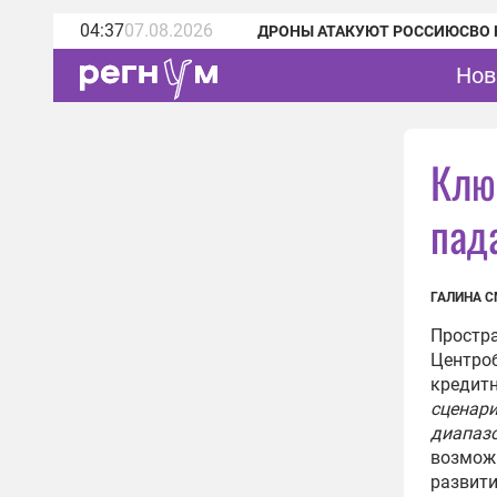
04:37
07.08.2026
ДРОНЫ АТАКУЮТ РОССИЮ
СВО 
Нов
Клю
пад
ГАЛИНА 
Простра
Центроб
кредитн
сценари
диапазо
возможн
развити