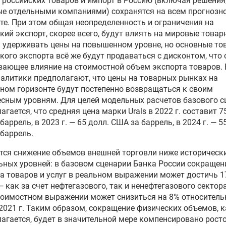
 российских товаров и импорт в Россию (включая решения
ые отдельными компаниями) сохранятся на всем прогнозн
те. При этом общая неопределенность и ограничения на
кий экспорт, скорее всего, будут влиять на мировые товар
 удерживать цены на повышенном уровне, но основные то
кого экспорта всё же будут продаваться с дисконтом, что
ающее влияние на стоимостной объем экспорта товаров. 
налитики предполагают, что цены на товарных рынках на
ном горизонте будут постепенно возвращаться к своим
сным уровням. Для целей модельных расчетов базового с
агается, что средняя цена марки Urals в 2022 г. составит 7
баррель, в 2023 г. — 65 долл. США за баррель, в 2024 г. — 5
баррель.
ся снижение объемов внешней торговли ниже историческ
ных уровней: в базовом сценарии Банка России сокращен
а товаров и услуг в реальном выражении может достичь 
 — как за счет нефтегазового, так и ненефтегазового сектора
тоимостном выражении может снизиться на 8% относитель
2021 г. Таким образом, сокращение физических объемов, к
агается, будет в значительной мере компенсировано росто