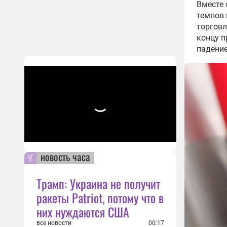
Вместе 
темпов 
торговл
концу п
падение
новость часа
Трамп: Украина не получит
ракеты Patriot, потому что в
них нуждаются США
все новости
00:17