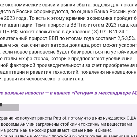
е экономические связи и рынки сбыта, заделы для локал
дств в России сформируются, по оценке Банка России, уже
е 2023 года. То есть к этому времени экономика пройдет
ути адаптации. Темп прироста ВВП по итогам 2023 года, ка
 ЦБ РФ, может сложиться в диапазоне (-3)-0%. В 2024 г.
овительный прирост ВВП по итогам года составит 2,5-3,5%.
шем же, как считают авторы доклада, рост может ускорит
, если новое равновесие будет базироваться на устойчивы
ентальных факторах, которые предполагают увеличение
ной факторной производительности за счет приобретения
 адаптации и развития технологий, появления инновацион
, развития человеческого капитала.
е важные новости — в канале «Регнум» в мессенджере 
е
краина не получит ракеты Patriot, потому что в них нуждаются США
е водоемы Англии загрязнены стойкими токсичными веществами
ма роста: как в России развивают новые идеи и бизнес
А обращались к России с просьбой об освобождении американца 