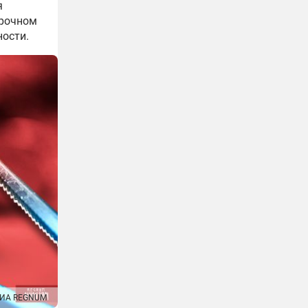
я
срочном
ности.
ИА REGNUM