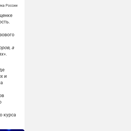
ка России
оценке
ость.
зового
ров, а
х».
де
х и
ла
ов
о
о курса