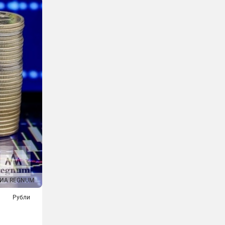
ИА REGNUM
Рубли