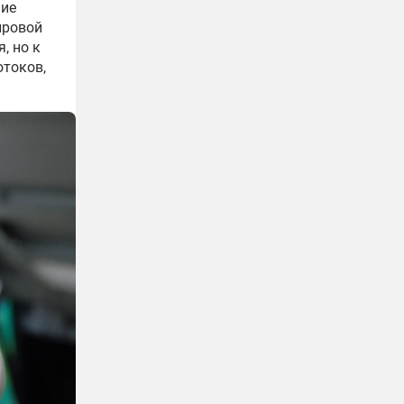
ние
ировой
, но к
отоков,