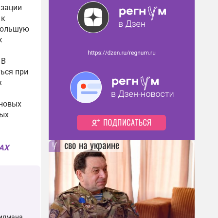
изации
 к
 большую
к
 В
ься при
х
 новых
ных
сво на украине
MAX
Гилмана