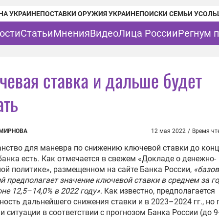
НА УКРАИНЕ
ПОСТАВКИ ОРУЖИЯ УКРАИНЕ
ПОИСКИ СЕМЬИ УСОЛЬ
ости
Статьи
Мнения
Видео
Лица России
Регнум 
чевая ставка и дальше будет
ать
СМИРНОВА
12 мая 2022
/
Время чт
нство для маневра по снижению ключевой ставки до конц
анка есть. Как отмечается в свежем «Докладе о денежно-
ой политике», размещенном на сайте Банка России,
«базо
й предполагает значение ключевой ставки в среднем за го
не 12,5–14,0% в 2022 году»
. Как известно, предполагается
ость дальнейшего снижения ставки и в 2023–2024 гг., но 
и ситуации в соответствии с прогнозом Банка России (до 