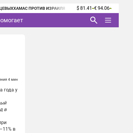
$ 81.41
€ 94.06
ЦЕВЫХ
ХАМАС ПРОТИВ ИЗРАИЛЯ
помогает
ения 4 мин
а года у
вый
д в
при
9–11% в