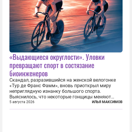
«Выдающиеся округлости». Уловки
превращают спорт в состязание
биоинженеров
Скандал, разразившийся на женской велогонке
«Тур де Франс Фамм», вновь приоткрыл миру
неприглядную изнанку большого спорта.
Выяснилось, что некоторые гонщицы меняют
размер груди ради улучшения аэродинамики. За
5 августа 2026
ИЛЬЯ МАКСИМОВ
фасадом труда, мастерства, упорства и
благородства, которые мы привыкли
ассоциировать с...