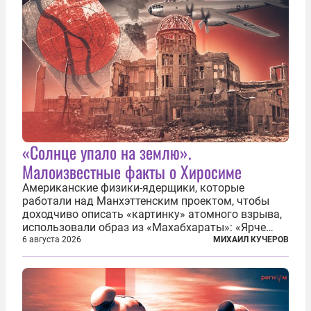
«Солнце упало на землю».
Малоизвестные факты о Хиросиме
Американские физики-ядерщики, которые
работали над Манхэттенским проектом, чтобы
доходчиво описать «картинку» атомного взрыва,
использовали образ из «Махабхараты»: «Ярче
тысячи солнц пылало это пламя». Не все жители
6 августа 2026
МИХАИЛ КУЧЕРОВ
японских городов Хиросимы и Нагасаки, на
которых США в августе 1945 года поставили...