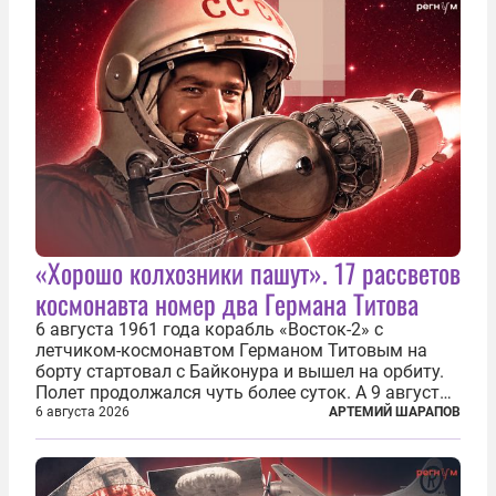
«Хорошо колхозники пашут». 17 рассветов
космонавта номер два Германа Титова
6 августа 1961 года корабль «Восток-2» с
летчиком-космонавтом Германом Титовым на
борту стартовал с Байконура и вышел на орбиту.
Полет продолжался чуть более суток. А 9 августа
второй человек в космосе получил звезду Героя
6 августа 2026
АРТЕМИЙ ШАРАПОВ
Советского Союза и орден Ленина. Миссия Титова
зачастую находится несколько...