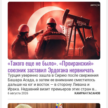
«Такого еще не было». «Проиранский»
союзник заставил Эрдогана нервничать
Турция уверенно зашла в Сирию после свержения
Башара Асада, а затем ее внимание сместилось
дальше на юг и восток — в сторону Ливана и
Ирака. Недавний визит премьеров этих стран в
Анкару, договоры об участии турецкой компании
6 августа 2026
КАМРАН ГАСАНОВ
TPAO в разработке нефти иракского Киркука и
«Дороги развития» подтверждают...