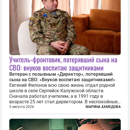
Учитель-фронтовик, потерявший сына на
СВО: внуков воспитаю защитниками
Ветеран с позывным «Директор», потерявший
сына на СВО: «Внуков воспитаю защитниками!»
Евгений Филонов всю свою жизнь отдал родной
школе в селе Серпейск Калужской области.
Сначала работал учителем, а в 1991 году в
возрасте 25 лет стал директором. В неспокойные
90-е он сумел спасти школу от закрытия и со
5 августа 2026
МАРИНА АХМЕДОВА
временем сделал ее лучшей в районе. В 2023 году
в возрасте 57 лет вслед за сыном...