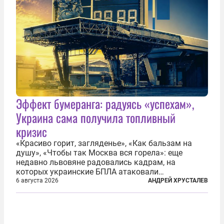
Эффект бумеранга: радуясь «успехам»,
Украина сама получила топливный
кризис
«Красиво горит, загляденье», «Как бальзам на
душу», «Чтобы так Москва вся горела»: еще
недавно львовяне радовались кадрам, на
которых украинские БПЛА атаковали
нефтеперерабатывающие предприятия России. В
6 августа 2026
АНДРЕЙ ХРУСТАЛЕВ
скором времени оказалось, что в «эту игру можно
играть вдвоем» — российские дроны только за...