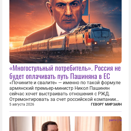
«Многостульный потребитель». Россия не
будет оплачивать путь Пашиняна в ЕС
«Почините и свалите» — именно по такой формуле
армянский премьер-министр Никол Пашинян
сейчас хочет выстраивать отношения с РЖД.
Отремонтировать за счет российской компании
железнодорожную инфраструктуру в районе
5 августа 2026
ГЕВОРГ МИРЗАЯН
прохождения TRIPP (коридора, который должен
связать Азербайджан и Турцию через...