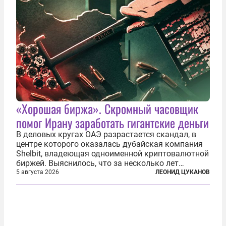
«Хорошая биржа». Скромный часовщик
помог Ирану заработать гигантские деньги
В деловых кругах ОАЭ разрастается скандал, в
центре которого оказалась дубайская компания
Shelbit, владеющая одноименной криптовалютной
биржей. Выяснилось, что за несколько лет
существования через Shelbit прошло не менее 4
5 августа 2026
ЛЕОНИД ЦУКАНОВ
млрд долларов в криптовалюте, принадлежащих
иранским чиновникам и силовикам...