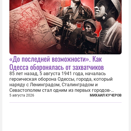
«До последней возможности». Как
Одесса оборонялась от захватчиков
85 лет назад, 5 августа 1941 года, началась
героическая оборона Одессы, города, который
наряду с Ленинградом, Сталинградом и
Севастополем стал одним из первых городов-
героев. Историки приводят фразу из телеграммы
5 августа 2026
МИХАИЛ КУЧЕРОВ
Иосифа Сталина, датированной сентябрем 1941-
го: «Прошу героических участников обороны...