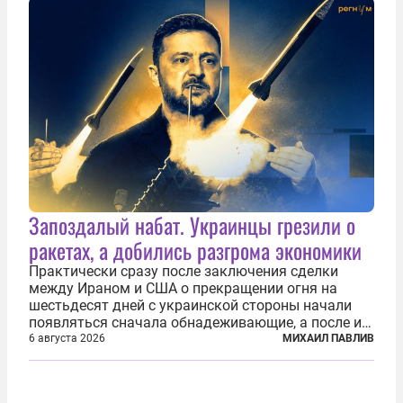
зашла в...
Запоздалый набат. Украинцы грезили о
ракетах, а добились разгрома экономики
Практически сразу после заключения сделки
между Ираном и США о прекращении огня на
шестьдесят дней с украинской стороны начали
появляться сначала обнадеживающие, а после и
вовсе бравурные заявления про некий «перелом»
6 августа 2026
МИХАИЛ ПАВЛИВ
в войне. Вероятно, в сознании первых лиц
киевского режима и стоящих за ними...