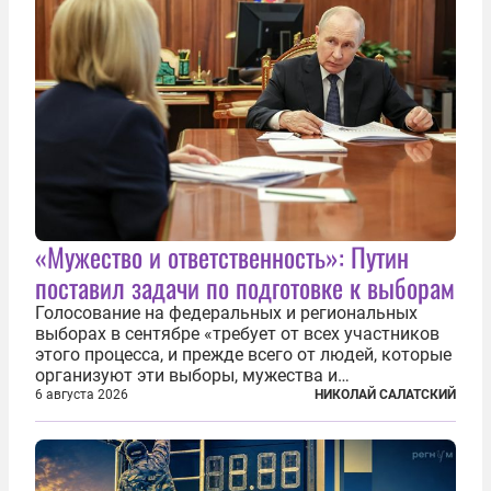
«Мужество и ответственность»: Путин
поставил задачи по подготовке к выборам
Голосование на федеральных и региональных
выборах в сентябре «требует от всех участников
этого процесса, и прежде всего от людей, которые
организуют эти выборы, мужества и
ответственного отношения к формированию
6 августа 2026
НИКОЛАЙ САЛАТСКИЙ
власти», — подчеркнул президент Владимир Путин
на состоявшейся 5 августа в Кремле...