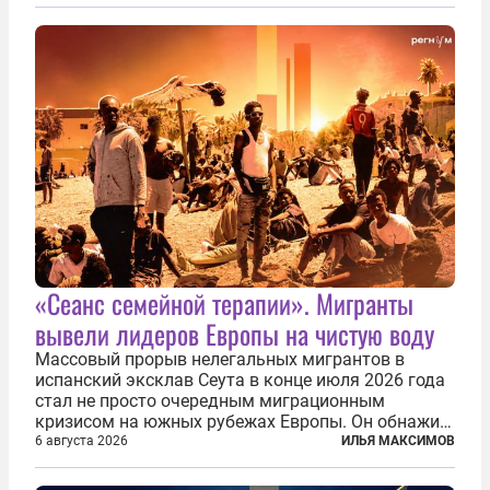
прекратить заморские войны, выплатить
репарации Ирану, остановить прием мигрантов...
«Сеанс семейной терапии». Мигранты
вывели лидеров Европы на чистую воду
Массовый прорыв нелегальных мигрантов в
испанский эксклав Сеута в конце июля 2026 года
стал не просто очередным миграционным
кризисом на южных рубежах Европы. Он обнажил
фундаментальный раскол внутри Евросоюза,
6 августа 2026
ИЛЬЯ МАКСИМОВ
продемонстрировав, что десятилетиями
выстраивавшаяся миграционная политика ЕС