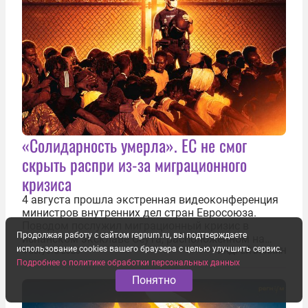
«Солидарность умерла». ЕС не смог
скрыть распри из-за миграционного
кризиса
4 августа прошла экстренная видеоконференция
министров внутренних дел стран Евросоюза.
Поводом послужил миграционный кризис в
Продолжая работу с сайтом regnum.ru, вы подтверждаете
испанском эксклаве Сеута, расположенном на
использование cookies вашего браузера с целью улучшить сервис.
северном побережье Африки. В конце июля
4 августа 2026
АНДРЕЙ БУЛКИН
Подробнее о политике обработки персональных данных
границу между Марокко и испанской территорией
прорвали до 72 тысяч мигрантов. Подавляющее...
Понятно