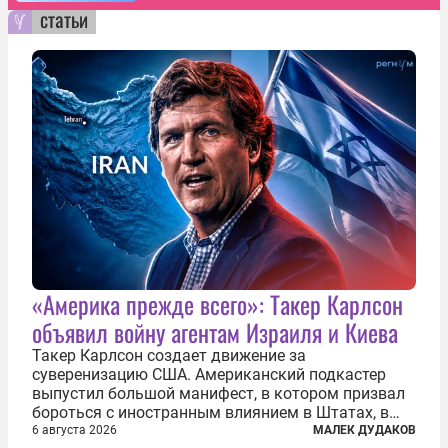
статьи
«Америка прежде всего»: Такер Карлсон
объявил войну агентам Израиля и Киева
Такер Карлсон создает движение за
суверенизацию США. Американский подкастер
выпустил большой манифест, в котором призвал
бороться с иностранным влиянием в Штатах, в
первую очередь имея в виду Израиль. А также
6 августа 2026
МАЛЕК ДУДАКОВ