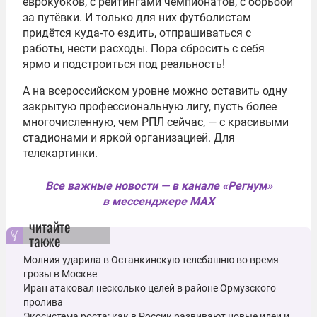
еврокубков, с рейтингами чемпионатов, с борьбой
за путёвки. И только для них футболистам
придётся куда-то ездить, отпрашиваться с
работы, нести расходы. Пора сбросить с себя
ярмо и подстроиться под реальность!
А на всероссийском уровне можно оставить одну
закрытую профессиональную лигу, пусть более
многочисленную, чем РПЛ сейчас, — с красивыми
стадионами и яркой организацией. Для
телекартинки.
Все важные новости — в канале «Регнум»
в мессенджере MAX
читайте
также
Молния ударила в Останкинскую телебашню во время
грозы в Москве
Иран атаковал несколько целей в районе Ормузского
пролива
Экосистема роста: как в России развивают новые идеи и