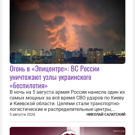
Огонь в «Эпицентре»: ВС России
уничтожают узлы украинского
«беспилотия»
В ночь на 5 августа армия России нанесла один из
самых мощных за всё время СВО ударов по Киеву
и Киевской области. Целями стали транспортно-
логистические и распределительные центры,
которые ВСУ использовали для хранения и
5 августа 2026
НИКОЛАЙ САЛАТСКИЙ
доставки вооружений и грузов военного
назначения. Атака также «накрыла»...