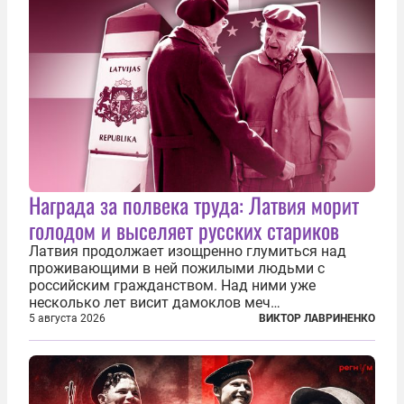
Награда за полвека труда: Латвия морит
голодом и выселяет русских стариков
Латвия продолжает изощренно глумиться над
проживающими в ней пожилыми людьми с
российским гражданством. Над ними уже
несколько лет висит дамоклов меч
насильственного выдворения. Некоторых уже
5 августа 2026
ВИКТОР ЛАВРИНЕНКО
депортировали, а многие уехали сами, не
дожидаясь изгнания из родных домов. Пожилых
людей, проваливших...