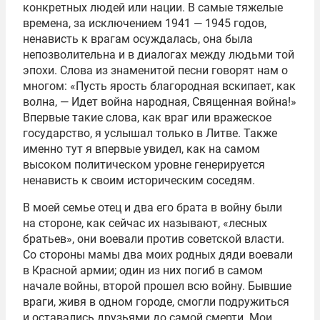
конкретных людей или нации. В самые тяжелые
времена, за исключением 1941 — 1945 годов,
ненависть к врагам осуждалась, она была
непозволительна и в диалогах между людьми той
эпохи. Слова из знаменитой песни говорят нам о
многом: «Пусть ярость благородная вскипает, как
волна, — Идет война народная, Священная война!»
Впервые такие слова, как враг или вражеское
государство, я услышал только в Литве. Также
именно тут я впервые увидел, как на самом
высоком политическом уровне генерируется
ненависть к своим историческим соседям.
В моей семье отец и два его брата в войну были
на стороне, как сейчас их называют, «лесных
братьев», они воевали против советской власти.
Со стороны мамы два моих родных дяди воевали
в Красной армии; один из них погиб в самом
начале войны, второй прошел всю войну. Бывшие
враги, живя в одном городе, смогли подружиться
и оставались друзьями до самой смерти. Мои