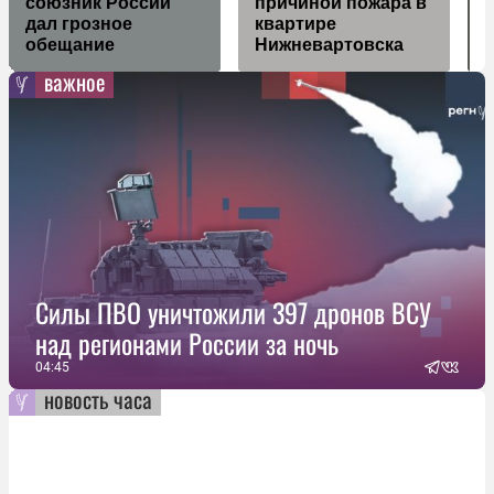
союзник России
причиной пожара в
дал грозное
квартире
обещание
Нижневартовска
важное
Силы ПВО уничтожили 397 дронов ВСУ
над регионами России за ночь
04:45
новость часа