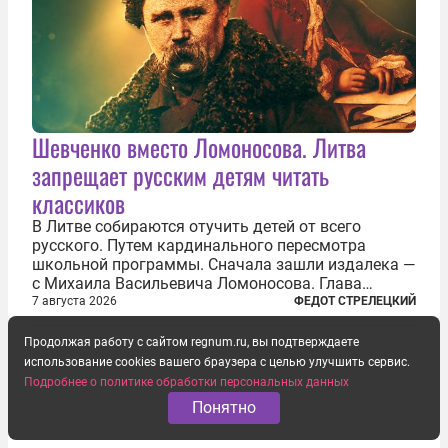
Шевченко вместо Ломоносова. Литва
запрещает русским детям читать
классиков
В Литве собираются отучить детей от всего
русского. Путем кардинального пересмотра
школьной программы. Сначала зашли издалека —
с Михаила Васильевича Ломоносова. Глава
правительства Литвы Миндаугас Синкявичюс
7 августа 2026
ФЕДОТ СТРЕЛЕЦКИЙ
предложил исключить его тексты из программ
общего образования. Мотивировал он это тем,
Продолжая работу с сайтом regnum.ru, вы подтверждаете
что...
использование cookies вашего браузера с целью улучшить сервис.
Подробнее о политике обработки персональных данных
Понятно