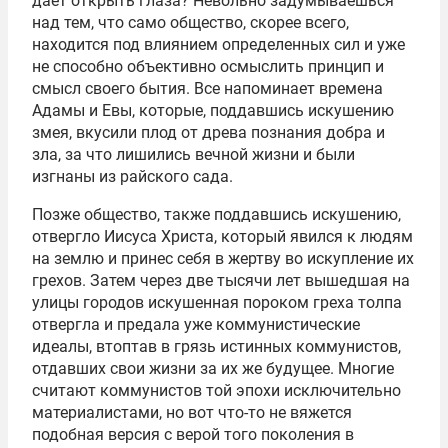
дает открыть глаза? Невольно задумываешься
над тем, что само общество, скорее всего,
находится под влиянием определенных сил и уже
не способно объективно осмыслить принцип и
смысл своего бытия. Все напоминает времена
Адамы и Евы, которые, поддавшись искушению
змея, вкусили плод от древа познания добра и
зла, за что лишились вечной жизни и были
изгнаны из райского сада.
Позже общество, также поддавшись искушению,
отвергло Иисуса Христа, который явился к людям
на землю и принес себя в жертву во искупление их
грехов. Затем через две тысячи лет вышедшая на
улицы городов искушенная пороком греха толпа
отвергла и предала уже коммунистические
идеалы, втоптав в грязь истинных коммунистов,
отдавших свои жизни за их же будущее. Многие
считают коммунистов той эпохи исключительно
материалистами, но вот что-то не вяжется
подобная версия с верой того поколения в