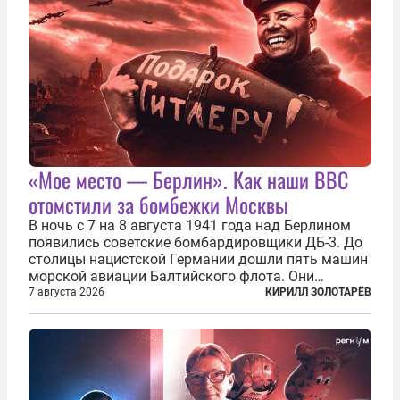
«Мое место — Берлин». Как наши ВВС
отомстили за бомбежки Москвы
В ночь с 7 на 8 августа 1941 года над Берлином
появились советские бомбардировщики ДБ-3. До
столицы нацистской Германии дошли пять машин
морской авиации Балтийского флота. Они
сбросили бомбы на город, который в тот момент
7 августа 2026
КИРИЛЛ ЗОЛОТАРЁВ
жил в полной уверенности, что война идет где-то
далеко на востоке, Красная...