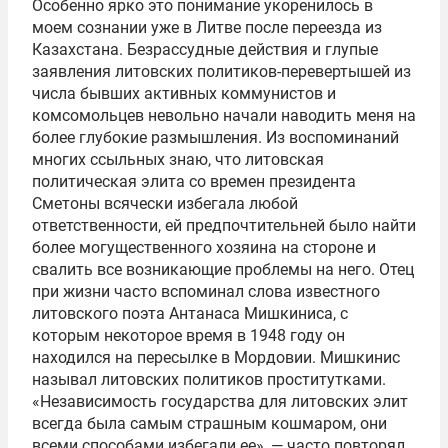
Особенно ярко это понимание укоренилось в
моем сознании уже в Литве после переезда из
Казахстана. Безрассудные действия и глупые
заявления литовских политиков-перевертышей из
числа бывших активных коммунистов и
комсомольцев невольно начали наводить меня на
более глубокие размышления. Из воспоминаний
многих ссыльных знаю, что литовская
политическая элита со времен президента
Сметоны всячески избегала любой
ответственности, ей предпочтительней было найти
более могущественного хозяина на стороне и
свалить все возникающие проблемы на него. Отец
при жизни часто вспоминал слова известного
литовского поэта Антанаса Мишкиниса, с
которым некоторое время в 1948 году он
находился на пересылке в Мордовии. Мишкинис
называл литовских политиков проститутками.
«Независимость государства для литовских элит
всегда была самым страшным кошмаром, они
всеми способами избегали ее», — часто повторял