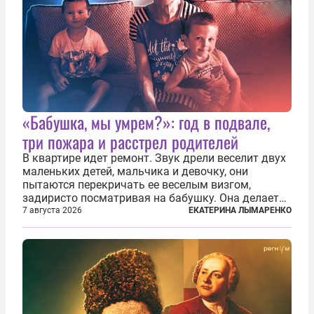
«Бабушка, мы умрем?»: год в подвале,
три пожара и расстрел родителей
В квартире идет ремонт. Звук дрели веселит двух
маленьких детей, мальчика и девочку, они
пытаются перекричать ее веселым визгом,
задиристо посматривая на бабушку. Она делает
им замечание, но внуки чувствуют, что она
7 августа 2026
ЕКАТЕРИНА ЛЫМАРЕНКО
сердится невсерьез. И это правда: дрель, конечно,
сверлит противно, но всё...