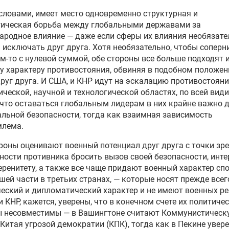
ловами, имеет место одновременно структурная и
гическая борьба между глобальными державами за
родное влияние — даже если сферы их влияния необязате
исключать друг друга. Хотя необязательно, чтобы соперн
м-то с нулевой суммой, обе стороны все больше подходят 
у характеру противостояния, обвиняя в подобном положен
руг друга. И США, и КНР идут на эскалацию противостояни
ческой, научной и технологической областях, по всей вид
 что оставаться глобальным лидерам в них крайне важно д
льной безопасности, тогда как взаимная зависимость
млема.
роны оценивают военный потенциал друг друга с точки зр
ости противника бросить вызов своей безопасности, инт
еренитету, а также все чаще придают военный характер сп
шей части в третьих странах, — которые носят прежде всег
еский и дипломатический характер и не имеют военных р
и КНР, кажется, уверены, что в конечном счете их политиче
ы несовместимы — в Вашингтоне считают Коммунистическ
Китая угрозой демократии (КПК), тогда как в Пекине увере