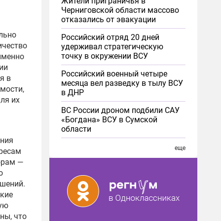
Жители приграничья в
Черниговской области массово
отказались от эвакуации
льно
Российский отряд 20 дней
ичество
удерживал стратегическую
точку в окружении ВСУ
именно
ии
Российский военный четыре
я в
месяца вел разведку в тылу ВСУ
имости,
в ДНР
ля их
ВС России дроном подбили САУ
«Богдана» ВСУ в Сумской
области
ения
еще
ересам
орам —
о
ешений.
ские
ую
ны, что