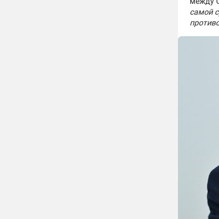
между С
самой с
против