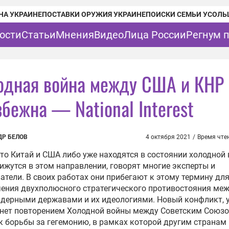
НА УКРАИНЕ
ПОСТАВКИ ОРУЖИЯ УКРАИНЕ
ПОИСКИ СЕМЬИ УСОЛЬ
ости
Статьи
Мнения
Видео
Лица России
Регнум 
одная война между США и КНР
збежна — National Interest
ДР БЕЛОВ
4 октября 2021
/
Время чте
что Китай и США либо уже находятся в состоянии холодной 
ижутся в этом направлении, говорят многие эксперты и
атели. В своих работах они прибегают к этому термину дл
ения двухполюсного стратегического противостояния ме
дерными державами и их идеологиями. Новый конфликт, 
анет повторением Холодной войны между Советским Союзо
 борьбы за гегемонию, в рамках которой другим странам