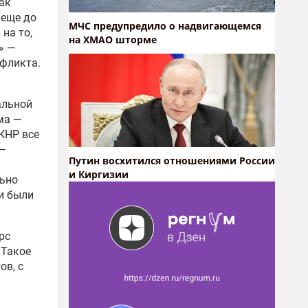
как
 еще до
МЧС предупредило о надвигающемся
на то,
на ХМАО шторме
» —
нфликта.
альной
ма —
КНР все
—
Путин восхитился отношениями России
и Киргизии
льно
и были
рс
 Такое
ов, с