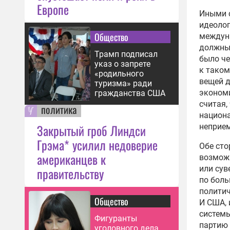
Европе
Иными с
идеоло
Общество
междуна
должны 
Трамп подписал
было че
указ о запрете
к таком
«родильного
вещей д
туризма» ради
экономи
гражданства США
считая,
политика
национа
Закрытый гроб Линдси
неприе
Грэма* усилил недоверие
Обе сто
американцев к
возможн
или сув
правительству
по боль
политич
Общество
И США, 
систем
Фигуранты
партию 
уголовного дела