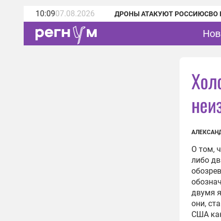
10:09
07.08.2026
ДРОНЫ АТАКУЮТ РОССИЮ
СВО 
Нов
Хол
неи
АЛЕКСАН
О том, 
либо дв
обозрев
обознач
двумя я
они, ст
США как