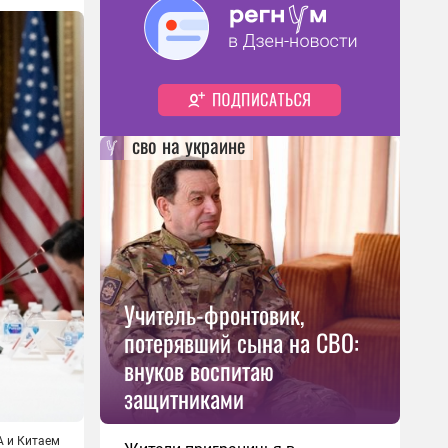
сво на украине
Учитель-фронтовик,
потерявший сына на СВО:
внуков воспитаю
защитниками
А и Китаем