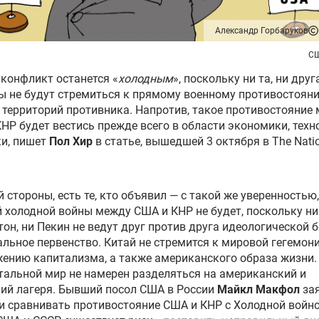
Александр Горбаруков
СШ
конфликт останется «
холодным
», поскольку ни та, ни друг
 не будут стремиться к прямому военному противостоян
 территорий противника. Напротив, такое противостояние
НР будет вестись прежде всего в области экономики, техн
ки, пишет
Пол Хир
в статье, вышедшей 3 октября в The Nati
й стороны, есть те, кто объявил — с такой же уверенностью,
 холодной войны между США и КНР не будет, поскольку ни
он, ни Пекин не ведут друг против друга идеологической 
альное первенство. Китай не стремится к мировой гегемон
ению капитализма, а также американского образа жизни.
стальной мир не намерен разделяться на американский и
ий лагеря. Бывший посол США в России
Майкл Макфол
зая
ли сравнивать противостояние США и КНР с Холодной войн