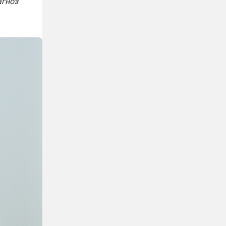
агноз