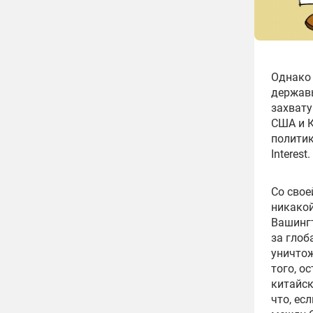
Однако 
державы
захвату
США и К
полити
Interest.
Со свое
никакой
Вашингт
за глоб
уничтож
того, о
китайск
что, ес