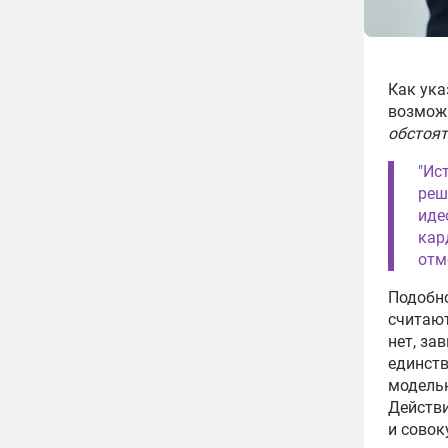
Как ука
возможн
обстоят
"Ис
реш
иде
кар
отм
Подобно
считают
нет, за
единств
моделью
Действи
и совок