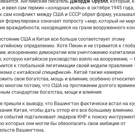
ивается. Английский писатель
Джордж Оруэлл
, который, 
, и ввел сам термин «
холодная война
» в октябре 1945 года,
ак сам конфликт между США и СССР обрел форму, указывал 
ая формулировка означает попросту «
мир, который не мир
ие враждебности, находящееся на грани вооруженного ко
стояние США и Китая все больше соответствует этому
атийному определению. Хотя Пекин и не стремится к глоб
ии, искоренению демократии или уничтожению капитализ
, которую китайское руководство взяло на вооружение, — 
мится к глобальной легитимации своей модели правления 
изма с китайской спецификой
». Китай также намерен
жить свои богатства, мощь и влияние, особенно относите
о многом потому, что США на протяжении долгого времен
ным стандартом богатства, мощи и влияния.
е пришли к выводу, что Вашингтон фактически встал на ку
ания Китая, чтобы дать отпор его все большему влиянию.
е событий подталкивает лидеров КНР к поиску инструмент
 которых они могли бы обезопасить свои амбиции от
ельств Вашингтона.