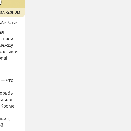
ИА REGNUM
А и Китай
ая
ию или
 между
ологий и
onal
 — что
борьбы
ии или
 Кроме
вил,
ой