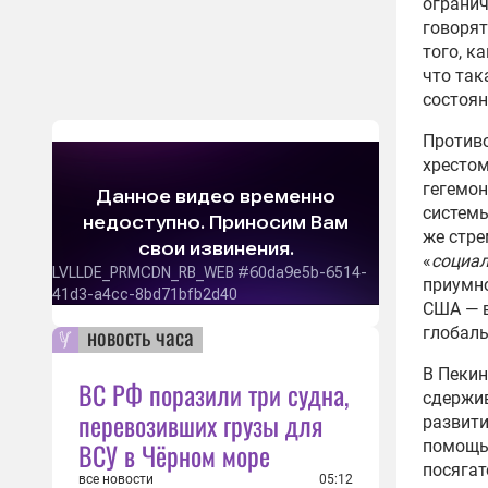
огранич
говорят
того, к
что так
состоян
Противо
хрестом
гегемон
системы
же стре
«
социал
приумно
США — в
новость часа
глобаль
В Пекин
ВС РФ поразили три судна,
сдержив
перевозивших грузы для
развити
помощью
ВСУ в Чёрном море
посягат
все новости
05:12