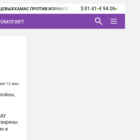
$ 81.41
€ 94.06
ЦЕВЫХ
ХАМАС ПРОТИВ ИЗРАИЛЯ
помогает
ния 12 мин
войны,
я
жду
уверены
м и