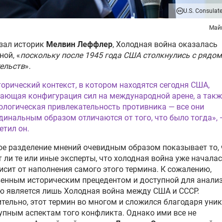
U.S. Consulat
Май
зал историк
Мелвин Леффлер
, Холодная война оказалась
ой, «
поскольку после 1945 года США столкнулись с рядом
ельств
».
торический контекст, в котором находятся сегодня США,
ающая конфигурация сил на международной арене, а такж
ологическая привлекательность противника — все они
динальным образом отличаются от того, что было тогда», 
етил он.
е разделение мнений очевидным образом показывает то, 
 ли те или иные эксперты, что холодная война уже началас
висит от наполнения самого этого термина. К сожалению,
енным историческим прецедентом и доступной для анали
 является лишь Холодная война между США и СССР.
тельно, этот термин во многом и сложился благодаря ун
упным аспектам того конфликта. Однако ими все не