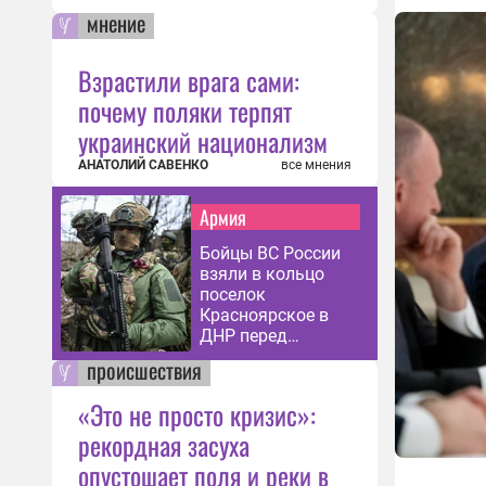
мнение
Взрастили врага сами:
почему поляки терпят
украинский национализм
АНАТОЛИЙ САВЕНКО
все мнения
Армия
Бойцы ВС России
взяли в кольцо
поселок
Красноярское в
ДНР перед
зачисткой
происшествия
«Это не просто кризис»:
рекордная засуха
опустошает поля и реки в