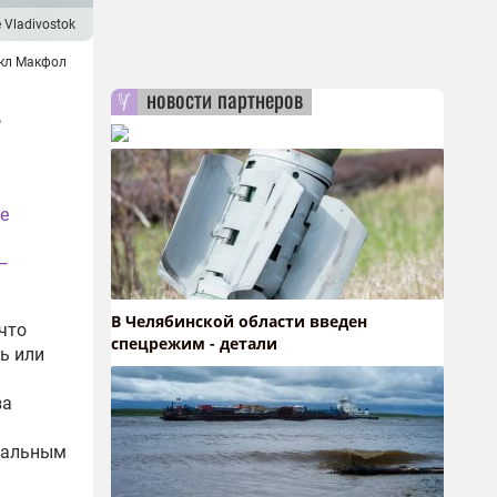
e Vladivostok
кл Макфол
новости партнеров
е
—
В Челябинской области введен
что
спецрежим - детали
ь или
за
икальным