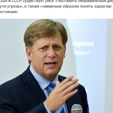
ША и СССР, существует риск «
поставить неправильный ди
ути угрозы
», а также «
неверным образом понять характер
остояния
».