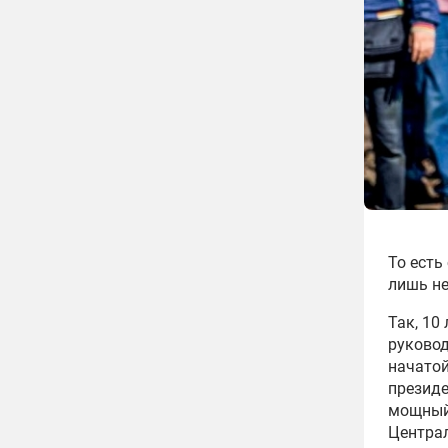
То есть
лишь н
Так, 10
руковод
начато
президе
мощный 
Централ