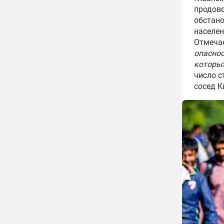
продов
обстано
населен
Отмечае
опаснос
которых
число с
сосед К