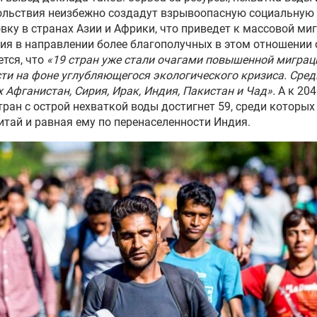
ольствия неизбежно создадут взрывоопасную социальную
вку в странах Азии и Африки, что приведет к массовой ми
ия в направлении более благополучных в этом отношении 
тся, что
«19 стран уже стали очагами повышенной мигра
ти на фоне углубляющегося экологического кризиса. Сред
 Афганистан, Сирия, Ирак, Индия, Пакистан и Чад».
А к 204
тран с острой нехваткой воды достигнет 59, среди которых
итай и равная ему по перенаселенности Индия.