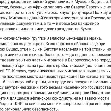
 предупреждал ливийский руководитель Муамар Каддафи. 
иссяк, беженцы из Африки заполонили Старую Европу и с н
аются протоптать туда же окольную тропу через Польшу и
ику. Мигранты данной категории поступают и в Россию, ча
льными документами, а то — и вовсе без каких-либо
еряющих личность или даже гражданство бумаг.
многочисленной группой являются беженцы из Ирака,
ливленного» демократией экспортного образца ещё при
х Бушах, отце и сыне. Бегству населения из той страны и
противиться не в силах, более того — до недавнего времен
твовали убытию части мигрантов в Белоруссию, что пород
 тлеющий кризис на границе с прибалтийской (включая по
ой ЕС. К слову, среди нелегальных мигрантов, выявляемых
, не последнее место занимают граждане Пакистана, на п
— благополучной страны, что вроде как следует из молча
ду внутренней жизни того весьма населенного государства
иа не заостряют внимания публики ни на роли Пакистана
етия длящемся афганском конфликте, ни на зависимости
бада от КНР по слишком многим вопросам, затрагивающи
ко региональную безопасность.