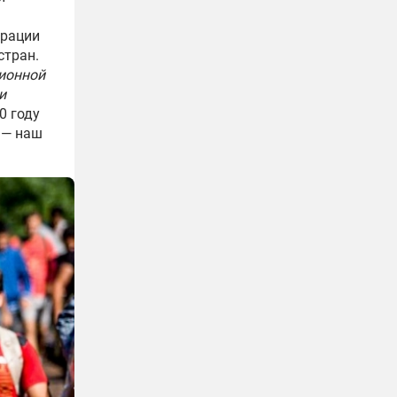
грации
стран.
ционной
и
0 году
 — наш