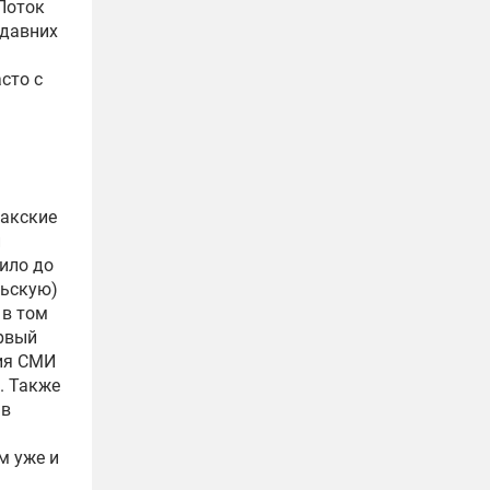
Поток
едавних
сто с
ракские
и
ило до
льскую)
 в том
ервый
ния СМИ
. Также
 в
м уже и