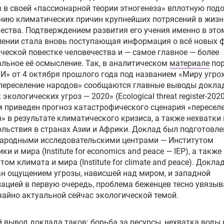
 в своей «пассионарной теории этногенеза» вплотную под
нию климатических причин крупнейших потрясений в жизн
ества. Подтверждением развития его учения именно в это
ении стала вновь поступающая информация о всё новых ф
ческой повестке человечества и — самое главное — более
льное её осмысление. Так, в аналитическом
материале
пор
» от 4 октября прошлого года под названием «Миру угро
переселение народов» сообщаются главные выводы докла
экологических угроз — 2020» (Ecological threat register-2020
 приведен прогноз катастрофического сценария «пересел
» в результате климатического кризиса, а также нехватки
льствия в странах Азии и Африки. Доклад был подготовле
ародными исследовательскими центрами — Институтом
ки и мира (Institute for economics and peace — IEP), а также
том климата и мира (Institute for climate and peace). Докла
н ощущением угрозы, нависшей над миром, и западной
ацией в первую очередь, проблема беженцев тесно увязыв
айно актуальной сейчас экологической темой.
 вывод доклада таков: борьба за ресурсы, нехватка воды 