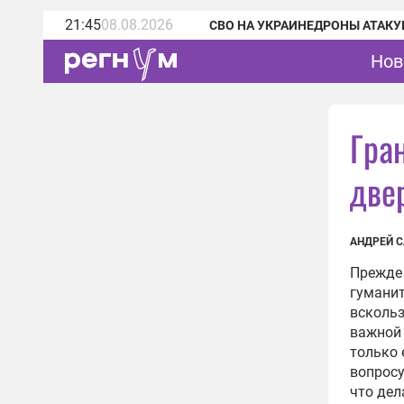
21:45
08.08.2026
СВО НА УКРАИНЕ
ДРОНЫ АТАКУ
Нов
Гра
две
АНДРЕЙ 
Прежде 
гуманит
вскольз
важной 
только 
вопросу
что дел