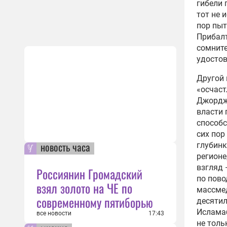
гибели
тот не 
пор пыт
Прибалт
сомните
удостов
Другой 
«осчаст
Джорджа
власти 
способс
сих пор
новость часа
глубинк
регионе
взгляд 
Россиянин Громадский
по пово
взял золото на ЧЕ по
массмед
современному пятиборью
десятил
Ислама
все новости
17:43
не толь