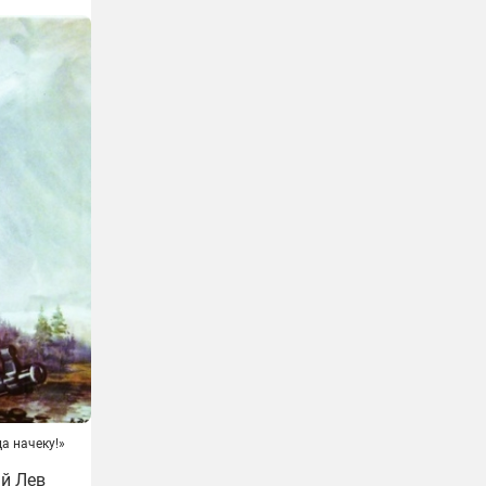
а начеку!»
ый Лев