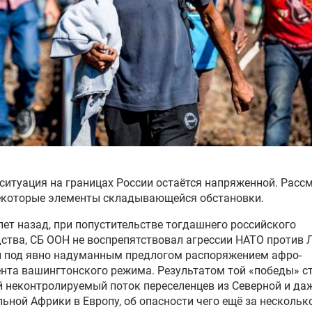
 ситуация на границах России остаётся напряженной. Расс
екоторые элементы складывающейся обстановки.
 лет назад, при попустительстве тогдашнего российского
ства, СБ ООН не воспрепятствовал агрессии НАТО против 
й под явно надуманным предлогом распоряжением афро-
нта вашингтонского режима. Результатом той «победы» с
неконтролируемый поток переселенцев из Северной и да
ьной Африки в Европу, об опасности чего ещё за несколько