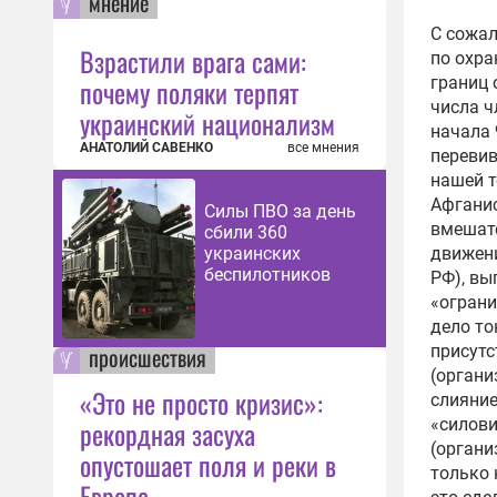
мнение
С сожал
Взрастили врага сами:
по охра
границ
почему поляки терпят
числа ч
украинский национализм
начала 
АНАТОЛИЙ САВЕНКО
все мнения
перевив
нашей т
Афганис
Силы ПВО за день
вмешате
сбили 360
движени
украинских
беспилотников
РФ), вы
«ограни
дело то
присутс
происшествия
(органи
«Это не просто кризис»:
слияни
«силов
рекордная засуха
(органи
опустошает поля и реки в
только 
Европе