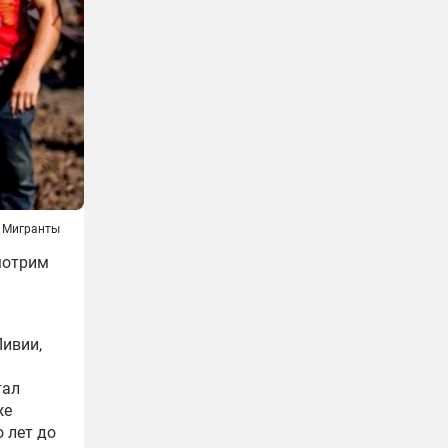
Мигранты
мотрим
Ливии,
тал
же
 лет до