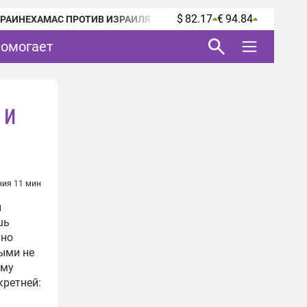
$ 82.17
€ 94.84
КРАИНЕ
ХАМАС ПРОТИВ ИЗРАИЛЯ
помогает
 и
ния 11 мин
и
шь
нно
ыми не
ому
кретней: