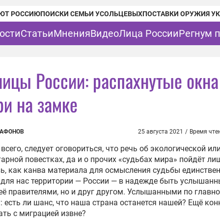
ЮТ РОССИЮ
ПОИСКИ СЕМЬИ УСОЛЬЦЕВЫХ
ПОСТАВКИ ОРУЖИЯ У
ости
Статьи
Мнения
Видео
Лица России
Регнум 
ницы России: распахнутые окна
ри на замке
САФОНОВ
25 августа 2021
/
Время чте
всего, следует оговориться, что речь об экологической ил
арной повестках, да и о прочих «судьбах мира» пойдёт ли
ь, как канва материала для осмысления судьбы единстве
для нас территории — России — в надежде быть услышанн
её правителями, но и друг другом. Услышанными по главн
: есть ли шанс, что наша страна останется нашей? Ещё кон
ать с миграцией извне?