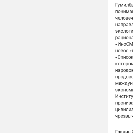
Гумилёв
понима
человеч
направл
экологи
рациона
«ИноСМИ
новое «
«Список 
котором
народов
продово
междун
экономи
Институ
прониза
цивилиз
чрезвыч
Главный