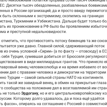
лало неизбежным попытки прорыва сотен тысяч беженцев 
ЕС. Десятки тысяч обездоленных, разбавленных боевикам
нных в России организаций, да и просто ввиду пережитого
 быть склонными к экстремизму, скопились на границах
стана, Туркмении и Узбекистана. Дальше будет только бо
ть их проникновение в РФ было бы проявлением избыточ
ма и преступной недальновидности.
 отметить, что противостоять потоку беженцев та же союз
пытается уже давно. Главной силой, сдерживающей поток
в из очень условной «Сирии» (а по факту — отовсюду) в ЕС
 себя Турция, сумевшая добиться от Брюсселя регулярног
ествования в виде миллиардных грантов. Что принесло е
лавровый венец человеколюбца и на время избавило от в
ении дел с правами человека и демократии на территории
нно Турции — самой сильной страны НАТО на континенте.
ть такой же завидный венец, в обмен на прикрытые глаза
о сообщества на положение дел в возглавляемой им стран
ь не только
Эрдогану,
но и его центральноевропейскому ко
руссии. Которому долго удавалось, да и пока ещё удаётся
ь фасон», опираясь на соглашение с Россией о совместной