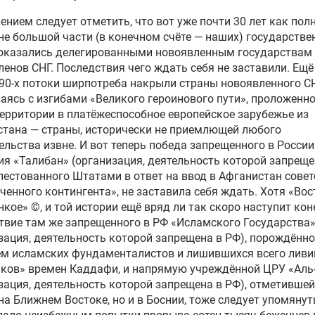
ением следует отметить, что вот уже почти 30 лет как по
не большой части (в конечном счёте — наших) государств
 оказались делегированными новоявленным государствам 
ленов СНГ. Последствия чего ждать себя не заставили. Ещё
90-х потоки ширпотреба накрыли страны новоявленного СН
аясь с изгибами «Великого героинового пути», проложенно
ерритории в платёжеспособное европейское зарубежье из
тана — страны, исторически не приемлющей любого
льства извне. И вот теперь победа запрещенного в России
я «Талибан» (организация, деятельность которой запреще
пестованного Штатами в ответ на ввод в Афганистан совет
ченного контингента», не заставила себя ждать. Хотя «Вос
нкое» ©, и той истории ещё вряд ли так скоро наступит кон
твие там же запрещенного в РФ «Исламского Государства
зация, деятельность которой запрещена в РФ), порождённо
ем исламских фундаменталистов и лишившихся всего ливи
иков» времен Каддафи, и напрямую учреждённой ЦРУ «Аль
зация, деятельность которой запрещена в РФ), отметившей
на Ближнем Востоке, но и в Боснии, тоже следует упомянут