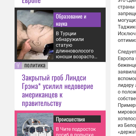
это сде
страны 
запреще
Образование и
могущих
наука
Таджики
Исключа
В Турции
обнаружили
оптимиз
статую
длинноволосого
Следует
юноши возрастом
Европа 
2,5 тыс. лет
политика
беженце
заявила
Закрытый гроб Линдси
вспомощ
Грэма* усилил недоверие
лидеру 
американцев к
о полож
собстве
правительству
Примери
мировог
Происшествия
хотелос
из Бело
В Чите подросток
«держат
погиб в попытке