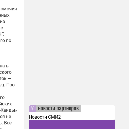
лномочия
енных
из
 с
Г,
го по
на в
ского
ток —
ец. Про
»
го
йских
новости партнеров
-Каиды»
ся не
Новости СМИ2
ь. Всё