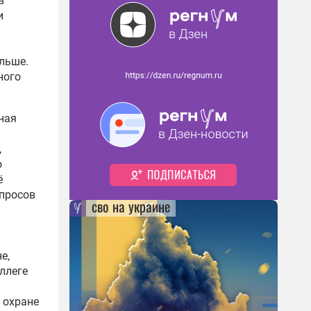
в
и
льше.
ного
ная
,
о
ё
опросов
сво на украине
е,
ллеге
 охране