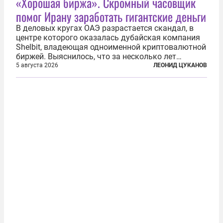
«Хорошая биржа». Скромный часовщик
помог Ирану заработать гигантские деньги
В деловых кругах ОАЭ разрастается скандал, в
центре которого оказалась дубайская компания
Shelbit, владеющая одноименной криптовалютной
биржей. Выяснилось, что за несколько лет
существования через Shelbit прошло не менее 4
5 августа 2026
ЛЕОНИД ЦУКАНОВ
млрд долларов в криптовалюте, принадлежащих
иранским чиновникам и силовикам...