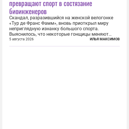
превращают спорт в состязание
биоинженеров
Скандал, разразившийся на женской велогонке
«Тур де Франс Фамм», вновь приоткрыл миру
неприглядную изнанку большого спорта.
Выяснилось, что некоторые гонщицы меняют
размер груди ради улучшения аэродинамики. За
5 августа 2026
ИЛЬЯ МАКСИМОВ
фасадом труда, мастерства, упорства и
благородства, которые мы привыкли
ассоциировать с...