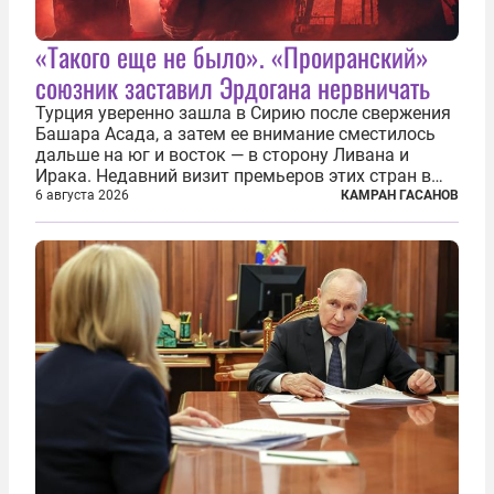
«Такого еще не было». «Проиранский»
союзник заставил Эрдогана нервничать
Турция уверенно зашла в Сирию после свержения
Башара Асада, а затем ее внимание сместилось
дальше на юг и восток — в сторону Ливана и
Ирака. Недавний визит премьеров этих стран в
Анкару, договоры об участии турецкой компании
6 августа 2026
КАМРАН ГАСАНОВ
TPAO в разработке нефти иракского Киркука и
«Дороги развития» подтверждают...