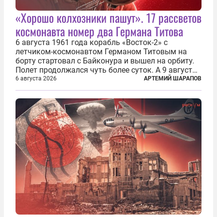
«Хорошо колхозники пашут». 17 рассветов
космонавта номер два Германа Титова
6 августа 1961 года корабль «Восток-2» с
летчиком-космонавтом Германом Титовым на
борту стартовал с Байконура и вышел на орбиту.
Полет продолжался чуть более суток. А 9 августа
второй человек в космосе получил звезду Героя
6 августа 2026
АРТЕМИЙ ШАРАПОВ
Советского Союза и орден Ленина. Миссия Титова
зачастую находится несколько...