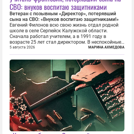
СВО: внуков воспитаю защитниками
Ветеран с позывным «Директор», потерявший
сына на СВО: «Внуков воспитаю защитниками!»
Евгений Филонов всю свою жизнь отдал родной
школе в селе Серпейск Калужской области.
Сначала работал учителем, а в 1991 году в
возрасте 25 лет стал директором. В неспокойные
90-е он сумел спасти школу от закрытия и со
5 августа 2026
МАРИНА АХМЕДОВА
временем сделал ее лучшей в районе. В 2023 году
в возрасте 57 лет вслед за сыном...