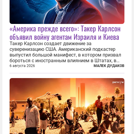
«Америка прежде всего»: Такер Карлсон
объявил войну агентам Израиля и Киева
Такер Карлсон создает движение за
суверенизацию США. Американский подкастер
выпустил большой манифест, в котором призвал
бороться с иностранным влиянием в Штатах, в
первую очередь имея в виду Израиль. А также
6 августа 2026
МАЛЕК ДУДАКОВ
прекратить заморские войны, выплатить
репарации Ирану, остановить прием мигрантов...