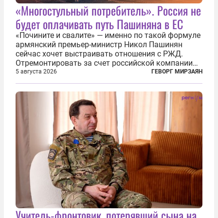
«Многостульный потребитель». Россия не
будет оплачивать путь Пашиняна в ЕС
«Почините и свалите» — именно по такой формуле
армянский премьер-министр Никол Пашинян
сейчас хочет выстраивать отношения с РЖД.
Отремонтировать за счет российской компании
железнодорожную инфраструктуру в районе
5 августа 2026
ГЕВОРГ МИРЗАЯН
прохождения TRIPP (коридора, который должен
связать Азербайджан и Турцию через...
Учитель-фронтовик, потерявший сына на