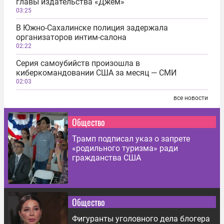
главы издательства «Джем»
03:25
В Южно-Сахалинске полиция задержала
организаторов интим-салона
02:22
Серия самоубийств произошла в
киберкомандовании США за месяц — СМИ
02:03
все новости
Общество
Трамп подписал указ о запрете
«родильного туризма» ради
гражданства США
Общество
Фигуранты уголовного дела блогера