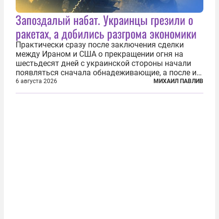
Запоздалый набат. Украинцы грезили о
ракетах, а добились разгрома экономики
Практически сразу после заключения сделки
между Ираном и США о прекращении огня на
шестьдесят дней с украинской стороны начали
появляться сначала обнадеживающие, а после и
вовсе бравурные заявления про некий «перелом»
6 августа 2026
МИХАИЛ ПАВЛИВ
в войне. Вероятно, в сознании первых лиц
киевского режима и стоящих за ними...