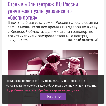
Огонь в «Эпицентре»: ВС России
уничтожают узлы украинского
«беспилотия»
В ночь на 5 августа армия России нанесла один из
самых мощных за всё время СВО ударов по Киеву
и Киевской области. Целями стали транспортно-
логистические и распределительные центры,
которые ВСУ использовали для хранения и
5 августа 2026
НИКОЛАЙ САЛАТСКИЙ
доставки вооружений и грузов военного
назначения. Атака также «накрыла»...
Продолжая работу с сайтом regnum.ru, вы подтверждаете
использование cookies вашего браузера с целью улучшить сервис.
Подробнее о политике обработки персональных данных
Понятно