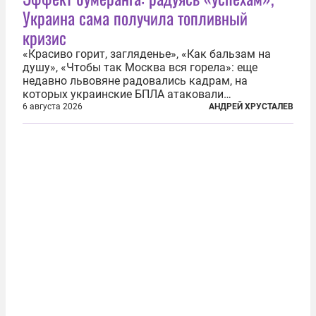
Украина сама получила топливный
кризис
«Красиво горит, загляденье», «Как бальзам на
душу», «Чтобы так Москва вся горела»: еще
недавно львовяне радовались кадрам, на
которых украинские БПЛА атаковали
нефтеперерабатывающие предприятия России. В
6 августа 2026
АНДРЕЙ ХРУСТАЛЕВ
скором времени оказалось, что в «эту игру можно
играть вдвоем» — российские дроны только за...