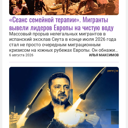
«Сеанс семейной терапии». Мигранты
вывели лидеров Европы на чистую воду
Массовый прорыв нелегальных мигрантов в
испанский эксклав Сеута в конце июля 2026 года
стал не просто очередным миграционным
кризисом на южных рубежах Европы. Он обнажил
фундаментальный раскол внутри Евросоюза,
6 августа 2026
ИЛЬЯ МАКСИМОВ
продемонстрировав, что десятилетиями
выстраивавшаяся миграционная политика ЕС
зашла в...