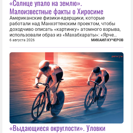
«Солнце упало на землю».
Малоизвестные факты о Хиросиме
Американские физики-ядерщики, которые
работали над Манхэттенским проектом, чтобы
доходчиво описать «картинку» атомного взрыва,
использовали образ из «Махабхараты»: «Ярче
тысячи солнц пылало это пламя». Не все жители
6 августа 2026
МИХАИЛ КУЧЕРОВ
японских городов Хиросимы и Нагасаки, на
которых США в августе 1945 года поставили...
«Выдающиеся округлости». Уловки