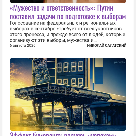
«Мужество и ответственность»: Путин
поставил задачи по подготовке к выборам
Голосование на федеральных и региональных
выборах в сентябре «требует от всех участников
этого процесса, и прежде всего от людей, которые
организуют эти выборы, мужества и
ответственного отношения к формированию
6 августа 2026
НИКОЛАЙ САЛАТСКИЙ
власти», — подчеркнул президент Владимир Путин
на состоявшейся 5 августа в Кремле...
Эффект бумеранга: радуясь «успехам»,