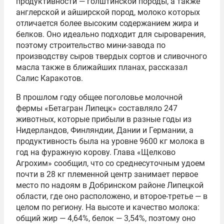
продуктивности — голштинской породы, а также
англерской и айширской пород, молоко которых
отличается более высоким содержанием жира и
белков. Оно идеально подходит для сыроварения,
поэтому строительство мини-завода по
производству сыров твердых сортов и сливочного
масла также в ближайших планах, рассказал
Салис Каракотов.
В прошлом году общее поголовье молочной
фермы «Бетагран Липецк» составляло 247
животных, которые прибыли в разные годы из
Нидерландов, Финляндии, Дании и Германии, а
продуктивность была на уровне 9600 кг молока в
год на фуражную корову. Глава «Щелково
Агрохим» сообщил, что со среднесуточным удоем
почти в 28 кг племенной центр занимает первое
место по надоям в Добринском районе Липецкой
области, где оно расположено, и второе-третье — в
целом по региону. На высоте и качество молока:
общий жир — 4,64%, белок — 3,54%, поэтому оно