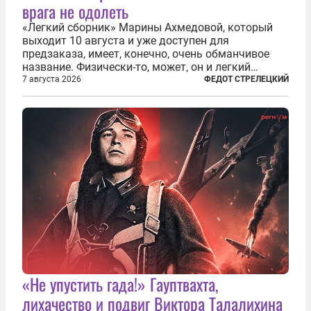
врага не одолеть
«Легкий сборник» Марины Ахмедовой, который
выходит 10 августа и уже доступен для
предзаказа, имеет, конечно, очень обманчивое
название. Физически-то, может, он и легкий
относительно. Но метафизически —
7 августа 2026
ФЕДОТ СТРЕЛЕЦКИЙ
безотносительно тяжелый. Десять рассказов,
каждый из которых напрямую или косвенно (в
основном —...
«Не упустить гада!» Гауптвахта,
лихачество и подвиг Виктора Талалихина