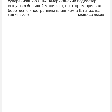
суверенизацию США. Американский подкастер
выпустил большой манифест, в котором призвал
бороться с иностранным влиянием в Штатах, в
первую очередь имея в виду Израиль. А также
6 августа 2026
МАЛЕК ДУДАКОВ
прекратить заморские войны, выплатить
репарации Ирану, остановить прием мигрантов...