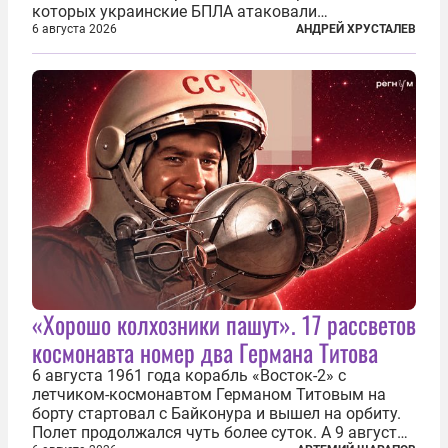
которых украинские БПЛА атаковали
нефтеперерабатывающие предприятия России. В
6 августа 2026
АНДРЕЙ ХРУСТАЛЕВ
скором времени оказалось, что в «эту игру можно
играть вдвоем» — российские дроны только за...
«Хорошо колхозники пашут». 17 рассветов
космонавта номер два Германа Титова
6 августа 1961 года корабль «Восток-2» с
летчиком-космонавтом Германом Титовым на
борту стартовал с Байконура и вышел на орбиту.
Полет продолжался чуть более суток. А 9 августа