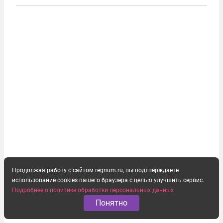
прохождения TRIPP (коридора, который должен
связать Азербайджан и Турцию через...
Продолжая работу с сайтом regnum.ru, вы подтверждаете
использование cookies вашего браузера с целью улучшить сервис.
Подробнее о политике обработки персональных данных
Понятно