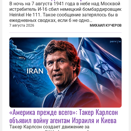
В ночь на 7 августа 1941 года в небе над Москвой
истребитель И-16 сбил немецкий бомбардировщик
Heinkel He 111. Такое сообщение затерялось бы в
ежедневных сводках, если б не одно
обстоятельство. Это был один из первых в
7 августа 2026
МИХАИЛ КУЧЕРОВ
истории отечественной авиации ночных таранов.
У пилота — младшего лейтенанта...
«Америка прежде всего»: Такер Карлсон
объявил войну агентам Израиля и Киева
Такер Карлсон создает движение за