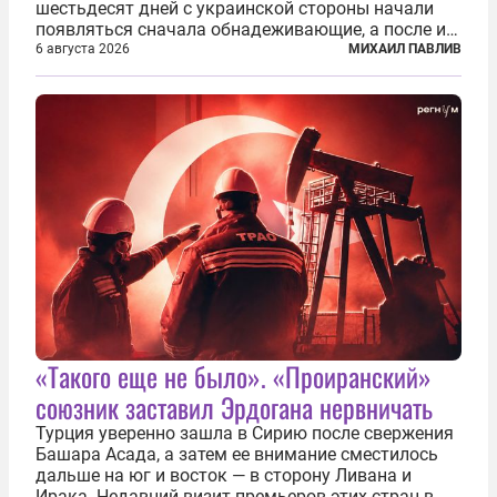
шестьдесят дней с украинской стороны начали
появляться сначала обнадеживающие, а после и
вовсе бравурные заявления про некий «перелом»
6 августа 2026
МИХАИЛ ПАВЛИВ
в войне. Вероятно, в сознании первых лиц
киевского режима и стоящих за ними...
«Такого еще не было». «Проиранский»
союзник заставил Эрдогана нервничать
Турция уверенно зашла в Сирию после свержения
Башара Асада, а затем ее внимание сместилось
дальше на юг и восток — в сторону Ливана и
Ирака. Недавний визит премьеров этих стран в