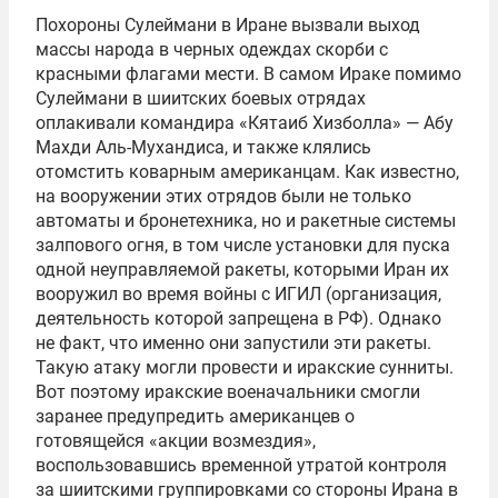
Похороны Сулеймани в Иране вызвали выход
массы народа в черных одеждах скорби с
красными флагами мести. В самом Ираке помимо
Сулеймани в шиитских боевых отрядах
оплакивали командира «Кятаиб Хизболла» — Абу
Махди Аль-Мухандиса, и также клялись
отомстить коварным американцам. Как известно,
на вооружении этих отрядов были не только
автоматы и бронетехника, но и ракетные системы
залпового огня, в том числе установки для пуска
одной неуправляемой ракеты, которыми Иран их
вооружил во время войны с ИГИЛ (организация,
деятельность которой запрещена в РФ). Однако
не факт, что именно они запустили эти ракеты.
Такую атаку могли провести и иракские сунниты.
Вот поэтому иракские военачальники смогли
заранее предупредить американцев о
готовящейся «акции возмездия»,
воспользовавшись временной утратой контроля
за шиитскими группировками со стороны Ирана в