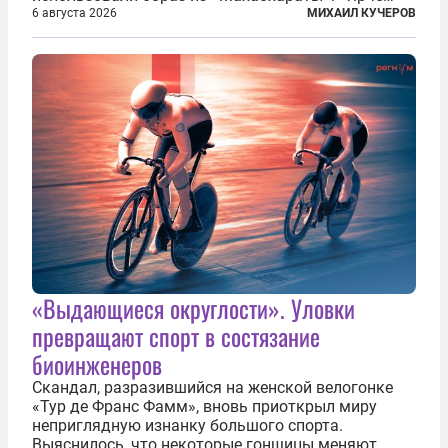
тысячи солнц пылало это пламя». Не все жители
6 августа 2026
МИХАИЛ КУЧЕРОВ
японских городов Хиросимы и Нагасаки, на
которых США в августе 1945 года поставили...
«Выдающиеся округлости». Уловки
превращают спорт в состязание
биоинженеров
Скандал, разразившийся на женской велогонке
«Тур де Франс Фамм», вновь приоткрыл миру
неприглядную изнанку большого спорта.
Выяснилось, что некоторые гонщицы меняют