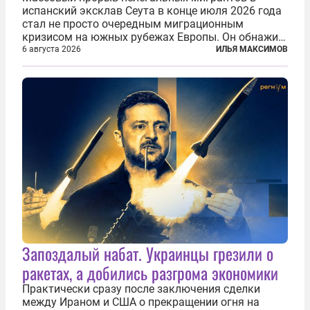
испанский эксклав Сеута в конце июля 2026 года
стал не просто очередным миграционным
кризисом на южных рубежах Европы. Он обнажил
фундаментальный раскол внутри Евросоюза,
6 августа 2026
ИЛЬЯ МАКСИМОВ
продемонстрировав, что десятилетиями
выстраивавшаяся миграционная политика ЕС
зашла в...
Запоздалый набат. Украинцы грезили о
ракетах, а добились разгрома экономики
Практически сразу после заключения сделки
между Ираном и США о прекращении огня на