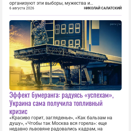
организуют эти выборы, мужества и
ответственного отношения к формированию
6 августа 2026
НИКОЛАЙ САЛАТСКИЙ
власти», — подчеркнул президент Владимир Путин
на состоявшейся 5 августа в Кремле...
Эффект бумеранга: радуясь «успехам»,
Украина сама получила топливный
кризис
«Красиво горит, загляденье», «Как бальзам на
душу», «Чтобы так Москва вся горела»: еще
недавно львовяне радовались кадрам, на