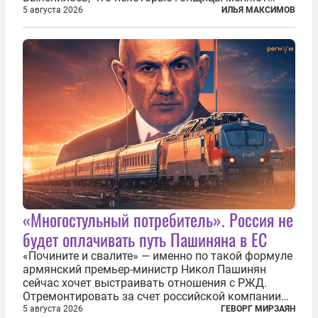
размер груди ради улучшения аэродинамики. За
5 августа 2026
ИЛЬЯ МАКСИМОВ
фасадом труда, мастерства, упорства и
благородства, которые мы привыкли
ассоциировать с...
«Многостульный потребитель». Россия не
будет оплачивать путь Пашиняна в ЕС
«Почините и свалите» — именно по такой формуле
армянский премьер-министр Никол Пашинян
сейчас хочет выстраивать отношения с РЖД.
Отремонтировать за счет российской компании
железнодорожную инфраструктуру в районе
5 августа 2026
ГЕВОРГ МИРЗАЯН