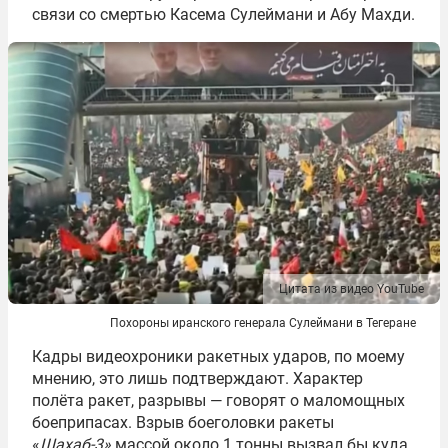
связи со смертью Касема Сулеймани и Абу Махди.
Цитата из видео YouTube
Похороны иранского генерала Сулеймани в Тегеране
Кадры видеохроники ракетных ударов, по моему
мнению, это лишь подтверждают. Характер
полёта ракет, разрывы — говорят о маломощных
боеприпасах. Взрыв боеголовки ракеты
«
Шахаб-3»
массой около 1 тонны вызвал бы куда