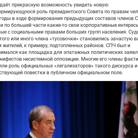
 даёт прекрасную возможность увидеть новую
рмирующуюся роль президентского Совета по правам чел
годы в ходе формирования предыдущих составов членов 
и по большей части какие-то свои корпоративные интересы
ые с социальными правами больших групп населения. Суд
того или иного члена «тусовочки» становились зачастую 
 жителей, к примеру, подтопленных районов. СПЧ был и
имался как площадка для эпатажных политических заявл
нифестов несистемной оппозиции. Многие его члены факт
ли роль официальных «легализаторов» такого дискурса и
ствующей повестки в публичном официальном поле.