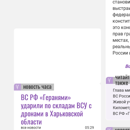
станови
выстра
федерал
констит
это ко
прав гр
местах,
реальны
России 
Вс
читайт
также
новость часа
Глава ми
ВС РФ «Геранями»
ВС Росс
Живой уч
ударили по складам ВСУ с
Километр
дронами в Харьковской
ВС РФ «Г
области
новост
все новости
05:29