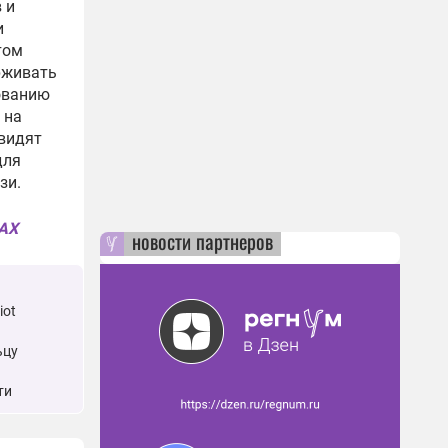
 и
и
том
рживать
ованию
 на
 видят
для
зи.
MAX
новости партнеров
iot
ьцу
ти