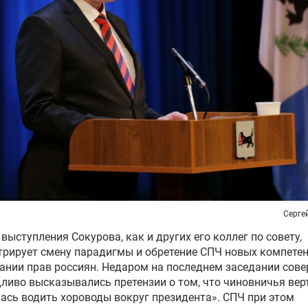
Серге
выступления Сокурова, как и других его коллег по совету,
рирует смену парадигмы и обретение СПЧ новых компетен
ании прав россиян. Недаром на последнем заседании сов
ливо высказывались претензии о том, что чиновничья вер
ась водить хороводы вокруг президента». СПЧ при этом