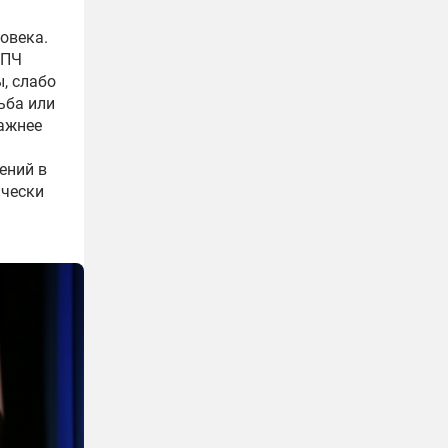
овека.
СПЧ
, слабо
ьба или
важнее
ений в
ически