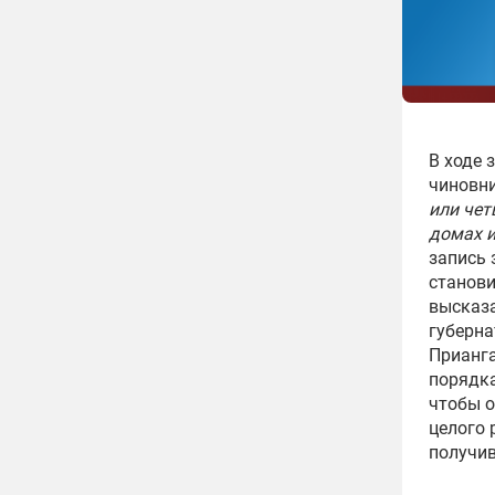
В ходе 
чиновн
или чет
домах и
запись 
станови
высказа
губерна
Прианга
порядка
чтобы о
целого 
получив