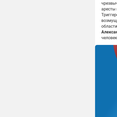
чрезвыч
аресты 
Триггер
возмуще
области
Алекса
человек