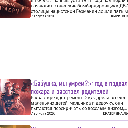
В ночь с 7 на 8 августа 1941 года над Берли
появились советские бомбардировщики ДБ-3
столицы нацистской Германии дошли пять 
морской авиации Балтийского флота. Они с
7 августа 2026
КИРИЛЛ 
бомбы на город, который в тот момент жил 
полной уверенности, что война идет где-то 
на востоке, Красная...
«Бабушка, мы умрем?»: год в подвал
пожара и расстрел родителей
В квартире идет ремонт. Звук дрели веселит
маленьких детей, мальчика и девочку, они
пытаются перекричать ее веселым визгом,
задиристо посматривая на бабушку. Она де
7 августа 2026
ЕКАТЕРИНА Л
замечание, но внуки чувствуют, что она сер
невсерьез. И это правда: дрель, конечно, св