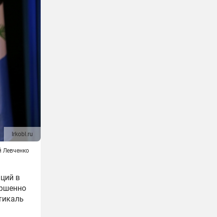
Irkobl.ru
й Левченко
ций в
ершенно
тикаль