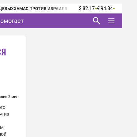
$ 82.17
€ 94.84
ЦЕВЫХ
ХАМАС ПРОТИВ ИЗРАИЛЯ
помогает
ся
ения 2 мин
его
м из
ем
ной