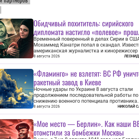
Обидчивый похититель: сирийского
дипломата настигло «полевое» прош
Временный поверенный в делах Сирии в СШ
Мохаммед Канатри попал в скандал. Извест
американская журналистка и кинорежиссер
Снелл неожиданно узнала в нем одного из б
8 августа 2026
ЛЕОНИД
похитивших ее в сирийском Алеппо в 2016 го
Журналистка убеждена, что Канатри, в то в
«Фламинго» не взлетят: ВС РФ унич
известный под подпольным...
ракетный завод в Киеве
Ночные удары по Украине 8 августа стали
продолжением последовательной работы по
снижению военного потенциала противника.
Поражены предприятие по производству кр
8 августа 2026
НИКОЛАЙ С
ракет, крупный склад топлива и два сухогру
военными грузами. Дополнительно нанесен
«Мое место — Берлин». Как наши В
по объектам в ряде городов. В Киеве...
отомстили за бомбежки Москвы