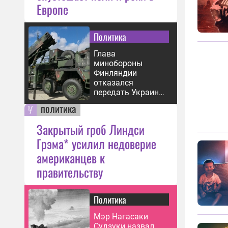
Европе
Политика
Глава
минобороны
Финляндии
отказался
передать Украине
ракеты для Patriot
политика
Закрытый гроб Линдси
Грэма* усилил недоверие
американцев к
правительству
Политика
Мэр Нагасаки
Судзуки назвал