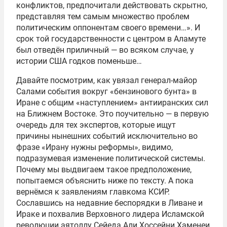
конфликтов, предпочитали действовать скрытно,
представляя тем самым множество проблем
политическим оппонентам своего времени…». И
срок той государственности с центром в Аламуте
был отведён приличный — во всяком случае, у
истории США годков поменьше…
Давайте посмотрим, как увязал генерал-майор
Салами события вокруг «бензинового бунта» в
Иране с общим «наступлением» антииранских сил
на Ближнем Востоке. Это поучительно — в первую
очередь для тех экспертов, которые ищут
причины нынешних событий исключительно во
фразе «Ирану нужны реформы», видимо,
подразумевая изменение политической системы.
Почему мы выдвигаем такое предположение,
попытаемся объяснить ниже по тексту. А пока
вернёмся к заявлениям главкома КСИР.
Сославшись на недавние беспорядки в Ливане и
Ираке и похвалив Верховного лидера Исламской
революции аятоллу Сейеда Али Хоссейни Хаменеи