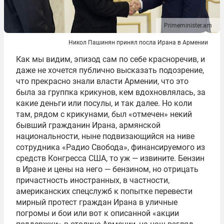
Primeminister.am
Никол Пашинян принял посла Ирана в Армении
Как мы видим, эпизод сам по себе красноречив, и
даже не хочется публично высказать подозрение,
что прекрасно знали власти Армении, что это
была за группка крикунов, кем вдохновлялась, за
какие деньги или посулы, и так далее. Но коли
там, рядом с крикунами, был «отмечен» некий
бывший гражданин Ирана, армянской
национальности, ныне подвизающийся на ниве
сотрудника «Радио Свобода», финансируемого из
средств Конгресса США, то уж — извините. Бензин
в Иране и цены на него — бензином, но отрицать
причастность иностранных, в частности,
американских спецслужб к попытке перевести
мирный протест граждан Ирана в уличные
погромы и бои или вот к описанной «акции