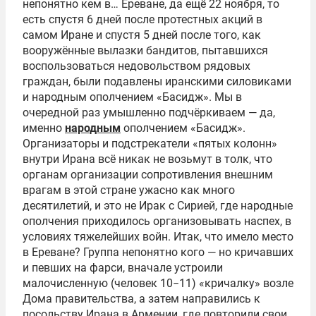
непонятно кем в… Ереване, да ещё 22 ноября, то
есть спустя 6 дней после протестных акций в
самом Иране и спустя 5 дней после того, как
вооружённые вылазки бандитов, пытавшихся
воспользоваться недовольством рядовых
граждан, были подавлены иранскими силовиками
и народным ополчением «Басидж». Мы в
очередной раз умышленно подчёркиваем — да,
именно
народным
ополчением «Басидж».
Организаторы и подстрекатели «пятых колонн»
внутри Ирана всё никак не возьмут в толк, что
органам организации сопротивления внешним
врагам в этой стране ужасно как много
десятилетий, и это не Ирак с Сирией, где народные
ополчения приходилось организовывать наспех, в
условиях тяжелейших войн. Итак, что имело место
в Ереване? Группа непонятно кого — но кричавших
и певших на фарси, вначале устроили
малочисленную (человек 10−11) «кричалку» возле
Дома правительства, а затем направились к
посольству Ирана в Армении, где повторили свои