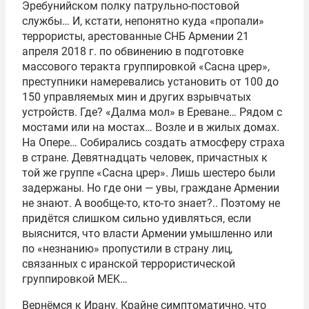
Эребунийском полку патрульно-постовой
службы… И, кстати, непонятно куда «пропали»
террористы, арестованные СНБ Армении 21
апреля 2018 г. по обвинению в подготовке
массового теракта группировкой «Сасна црер»,
преступники намеревались установить от 100 до
150 управляемых мин и других взрывчатых
устройств. Где? «Далма мол» в Ереване… Рядом с
мостами или на мостах… Возле и в жилых домах.
На Опере… Собирались создать атмосферу страха
в стране. Девятнадцать человек, причастных к
той же группе «Сасна црер». Лишь шестеро были
задержаны. Но где они — увы, граждане Армении
не знают. А вообще-то, кто-то знает?.. Поэтому не
придётся слишком сильно удивляться, если
выяснится, что власти Армении умышленно или
по «незнанию» пропустили в страну лиц,
связанных с иранской террористической
группировкой MEK…
Вернёмся к Ирану. Крайне симптоматично, что