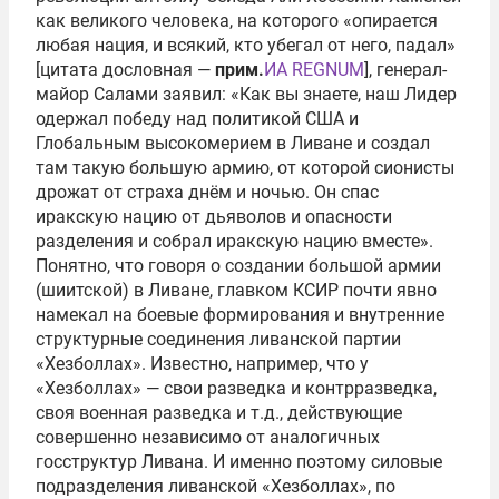
как великого человека, на которого «опирается
любая нация, и всякий, кто убегал от него, падал»
[цитата дословная —
прим.
ИА REGNUM
], генерал-
майор Салами заявил: «Как вы знаете, наш Лидер
одержал победу над политикой США и
Глобальным высокомерием в Ливане и создал
там такую большую армию, от которой сионисты
дрожат от страха днём и ночью. Он спас
иракскую нацию от дьяволов и опасности
разделения и собрал иракскую нацию вместе».
Понятно, что говоря о создании большой армии
(шиитской) в Ливане, главком КСИР почти явно
намекал на боевые формирования и внутренние
структурные соединения ливанской партии
«Хезболлах». Известно, например, что у
«Хезболлах» — свои разведка и контрразведка,
своя военная разведка и т.д., действующие
совершенно независимо от аналогичных
госструктур Ливана. И именно поэтому силовые
подразделения ливанской «Хезболлах», по