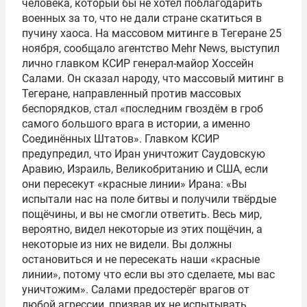
человека, который бы не хотел поблагодарить
военных за то, что не дали стране скатиться в
пучину хаоса. На массовом митинге в Тегеране 25
ноября, сообщало агентство Mehr News, выступил
лично главком КСИР генерал-майор Хоссейн
Салами. Он сказал народу, что массовый митинг в
Тегеране, направленный против массовых
беспорядков, стал «последним гвоздём в гроб
самого большого врага в истории, а именно
Соединённых Штатов». Главком КСИР
предупредил, что Иран уничтожит Саудовскую
Аравию, Израиль, Великобританию и США, если
они пересекут «красные линии» Ирана: «Вы
испытали нас на поле битвы и получили твёрдые
пощёчины, и вы не смогли ответить. Весь мир,
вероятно, видел некоторые из этих пощёчин, а
некоторые из них не видели. Вы должны
остановиться и не пересекать наши «красные
линии», потому что если вы это сделаете, мы вас
уничтожим». Салами предостерёг врагов от
любой агрессии, призвав их не испытывать