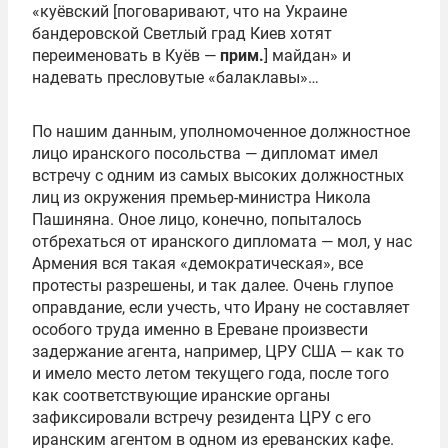
«куёвский [поговаривают, что на Украине
бандеровской Светлый град Киев хотят
переименовать в Куёв —
прим.
] майдан» и
надевать пресловутые «балаклавы»…
По нашим данным, уполномоченное должностное
лицо иранского посольства — дипломат имел
встречу с одним из самых высоких должностных
лиц из окружения премьер-министра Никола
Пашиняна. Оное лицо, конечно, попыталось
отбрехаться от иранского дипломата — мол, у нас
Армения вся такая «демократическая», все
протесты разрешены, и так далее. Очень глупое
оправдание, если учесть, что Ирану не составляет
особого труда именно в Ереване произвести
задержание агента, например, ЦРУ США — как то
и имело место летом текущего года, после того
как соответствующие иранские органы
зафиксировали встречу резидента ЦРУ с его
иранским агентом в одном из ереванских кафе.