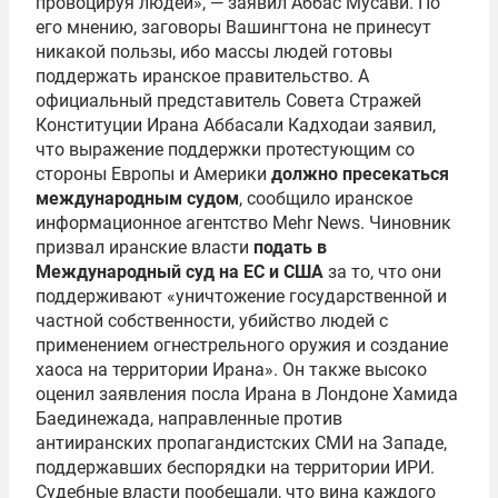
провоцируя людей», — заявил Аббас Мусави. По
его мнению, заговоры Вашингтона не принесут
никакой пользы, ибо массы людей готовы
поддержать иранское правительство. А
официальный представитель Совета Стражей
Конституции Ирана Аббасали Кадходаи заявил,
что выражение поддержки протестующим со
стороны Европы и Америки
должно пресекаться
международным судом
, сообщило иранское
информационное агентство Mehr News. Чиновник
призвал иранские власти
подать в
Международный суд на ЕС и США
за то, что они
поддерживают «уничтожение государственной и
частной собственности, убийство людей с
применением огнестрельного оружия и создание
хаоса на территории Ирана». Он также высоко
оценил заявления посла Ирана в Лондоне Хамида
Баединежада, направленные против
антииранских пропагандистских СМИ на Западе,
поддержавших беспорядки на территории ИРИ.
Судебные власти пообещали, что вина каждого