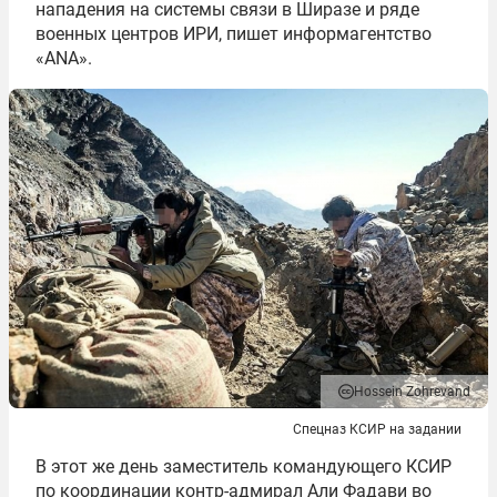
нападения на системы связи в Ширазе и ряде
военных центров ИРИ, пишет информагентство
«ANA».
Hossein Zohrevand
Спецназ КСИР на задании
В этот же день заместитель командующего КСИР
по координации контр-адмирал Али Фадави во