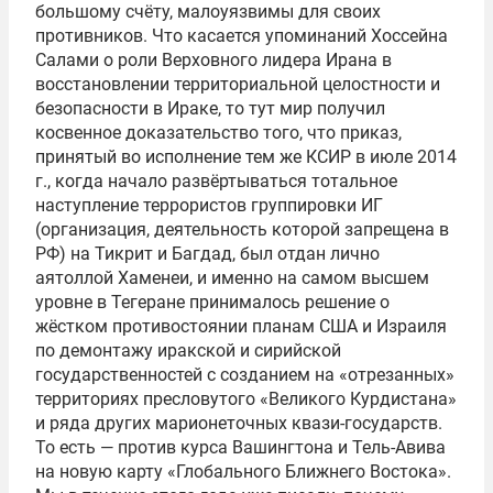
большому счёту, малоуязвимы для своих
противников. Что касается упоминаний Хоссейна
Салами о роли Верховного лидера Ирана в
восстановлении территориальной целостности и
безопасности в Ираке, то тут мир получил
косвенное доказательство того, что приказ,
принятый во исполнение тем же КСИР в июле 2014
г., когда начало развёртываться тотальное
наступление террористов группировки ИГ
(организация, деятельность которой запрещена в
РФ) на Тикрит и Багдад, был отдан лично
аятоллой Хаменеи, и именно на самом высшем
уровне в Тегеране принималось решение о
жёстком противостоянии планам США и Израиля
по демонтажу иракской и сирийской
государственностей с созданием на «отрезанных»
территориях пресловутого «Великого Курдистана»
и ряда других марионеточных квази-государств.
То есть — против курса Вашингтона и Тель-Авива
на новую карту «Глобального Ближнего Востока».