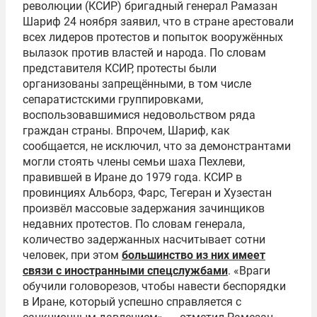
революции (КСИР) бригадный генерал Рамазан
Шариф 24 ноября заявил, что в стране арестовали
всех лидеров протестов и попыток вооружённых
вылазок против властей и народа. По словам
представителя КСИР, протесты были
организованы запрещёнными, в том числе
сепаратистскими группировками,
воспользовавшимися недовольством ряда
граждан страны. Впрочем, Шариф, как
сообщается, не исключил, что за демонстрантами
могли стоять члены семьи шаха Пехлеви,
правившей в Иране до 1979 года. КСИР в
провинциях Альборз, Фарс, Тегеран и Хузестан
произвёл массовые задержания зачинщиков
недавних протестов. По словам генерала,
количество задержанных насчитывает сотни
человек, при этом
большинство из них имеет
связи с иностранными спецслужбами
. «Враги
обучили головорезов, чтобы навести беспорядки
в Иране, который успешно справляется с