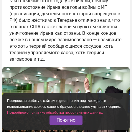
Мы в течение этого года уже писали, почему
противостояние Ирана все годы войны с ИГ
(организация, деятельность которой запрещена в
РФ) было жёстким: в Тегеране отлично знали, что
в планах США также главным пунктом является
уничтожение Ирана как страны. В конце концов,
всё же в нашем мире взаимосвязано — называйте
это хоть теорией сообщающихся сосудов, хоть
теорией управляемого хаоса, хоть теорией
заговоров и т.д.
Продолжая работу с сайтом regnum.ru, вы подтверждаете
использование cookies вашего браузера с целью улучшить сервис.
Подробнее о политике обработки персональных данных
Понятно