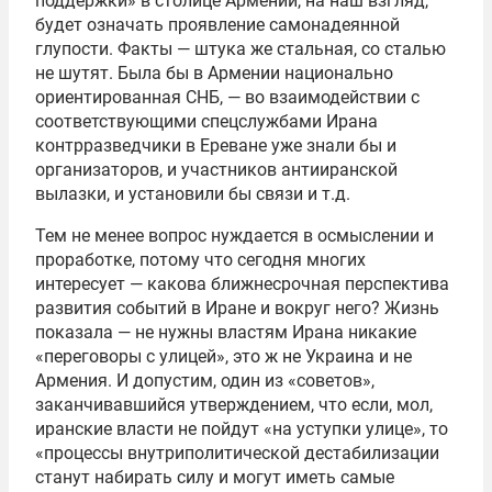
поддержки» в столице Армении, на наш взгляд,
будет означать проявление самонадеянной
глупости. Факты — штука же стальная, со сталью
не шутят. Была бы в Армении национально
ориентированная СНБ, — во взаимодействии с
соответствующими спецслужбами Ирана
контрразведчики в Ереване уже знали бы и
организаторов, и участников антииранской
вылазки, и установили бы связи и т.д.
Тем не менее вопрос нуждается в осмыслении и
проработке, потому что сегодня многих
интересует — какова ближнесрочная перспектива
развития событий в Иране и вокруг него? Жизнь
показала — не нужны властям Ирана никакие
«переговоры с улицей», это ж не Украина и не
Армения. И допустим, один из «советов»,
заканчивавшийся утверждением, что если, мол,
иранские власти не пойдут «на уступки улице», то
«процессы внутриполитической дестабилизации
станут набирать силу и могут иметь самые