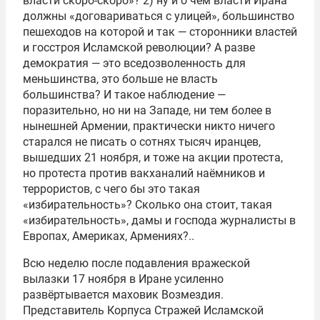
власти скоро-скоро»? 2) ну и о чём власти Ирана
должны «договариваться с улицей», большинство
пешеходов на которой и так — сторонники властей
и госстроя Исламской революции? А разве
демократия — это вседозволенность для
меньшинства, это больше не власть
большинства? И такое наблюдение —
поразительно, но ни на Западе, ни тем более в
нынешней Армении, практически никто ничего
старался не писать о сотнях тысяч иранцев,
вышедших 21 ноября, и тоже на акции протеста,
но протеста против вакханалий наёмников и
террористов, с чего бы это такая
«избирательность»? Сколько она стоит, такая
«избирательность», дамы и господа журналисты в
Европах, Америках, Армениях?..
Всю неделю после подавления вражеской
вылазки 17 ноября в Иране усиленно
развёртывается маховик Возмездия.
Представитель Корпуса Стражей Исламской