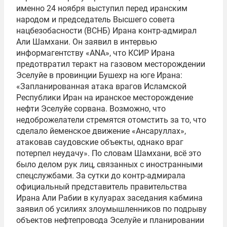
именно 24 ноября выступил перед иранским
народом и председатель Высшего совета
нацбезобасности (ВСНБ) Ирана контр-адмирал
Али Шамхани. Он заявил в интервью
информагентству «ANA», что КСИР Ирана
предотвратил теракт на газовом месторождении
Эселуйе в провинции Бушехр на юге Ирана:
«Запланированная атака врагов Исламской
Республики Иран на иранское месторождение
нефти Эселуйе сорвана. Возможно, что
недоброжелатели стремятся отомстить за то, что
сделало йеменское движение «Ансаруллах»,
атаковав саудовские объекты, однако враг
потерпел неудачу». По словам Шамхани, всё это
было делом рук лиц, связанных с иностранными
спецслужбами. За сутки до контр-адмирала
официальный представитель правительства
Ирана Али Рабии в кулуарах заседания кабмина
заявил об усилиях злоумышленников по подрыву
объектов нефтепровода Эселуйе и планировании