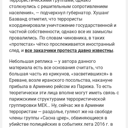
террористическими группами, однако
столкнулись с решительным сопротивлением
населения», — подчеркнул губернатор. Хушанг
Базванд отметил, что террористы
координировали уничтожение государственной и
частной собственности, однако все их замыслы
провалились. По словам чиновника, в таких
«протестах» чётко прослеживается иностранный
след, и
все заказчики протеста давно известны
.
Небольшая реплика — у автора данного
материала есть все основания считать, что
большая часть из крикунов, «засветившихся» в
Ереване, возле иранского посольства, накануне
прибыла в Армению рейсом из Парижа. То есть
теоретически эти лица вполне могут иметь связь с
парижскими структурами террористической
группировки MEK… Ну, сейчас же в Армении
террористам — раздолье, гуляют же на свободе
члены группы «Сасна црер», обвиняющиеся в
убийстве полицейских в событиях лета 2016 г. в