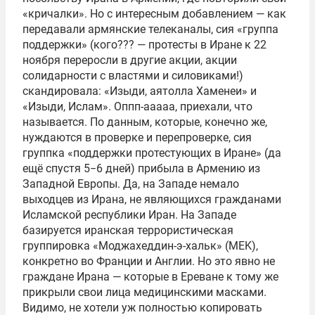
«кричалки». Но с интересным добавлением — как
передавали армянские телеканалы, сия «группа
поддержки» (кого??? — протесты в Иране к 22
ноября переросли в другие акции, акции
солидарности с властями и силовиками!)
скандировала: «Изыди, аятолла Хаменеи» и
«Изыди, Ислам». Оппп-ааааа, приехали, что
называется. По данным, которые, конечно же,
нуждаются в проверке и перепроверке, сия
группка «поддержки протестующих в Иране» (да
ещё спустя 5−6 дней) прибыла в Армению из
Западной Европы. Да, на Западе немало
выходцев из Ирана, не являющихся гражданами
Исламской республики Иран. На Западе
базируется иранская террористическая
группировка «Моджахеддин-э-хальк» (MEK),
конкретно во Франции и Англии. Но это явно не
граждане Ирана — которые в Ереване к тому же
прикрыли свои лица медицинскими масками.
Видимо, не хотели уж полностью копировать