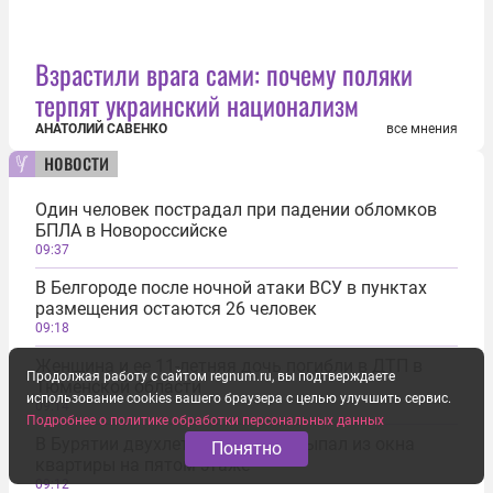
Взрастили врага сами: почему поляки
терпят украинский национализм
АНАТОЛИЙ САВЕНКО
все мнения
новости
Один человек пострадал при падении обломков
БПЛА в Новороссийске
09:37
В Белгороде после ночной атаки ВСУ в пунктах
размещения остаются 26 человек
09:18
Женщина и ее 11-летняя дочь погибли в ДТП в
Продолжая работу с сайтом regnum.ru, вы подтверждаете
Тюменской области
использование cookies вашего браузера с целью улучшить сервис.
09:14
Подробнее о политике обработки персональных данных
В Бурятии двухлетний ребенок выпал из окна
Понятно
квартиры на пятом этаже
09:12