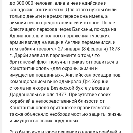
до 300 000 человек, влив в нее индийские и
канадские контингенты. Для этого нужны были
только деньги и время: первое она имела, а
зимний сезон предоставлял ей и второе. После
блестящего перехода через Балканы, похода на
Адрианополь и полного поражения турецких
армий взгляд на вещи в Англии переменился, и
там забили тревогу.» 27 января (8 февраля) 1878
г. Дерби заявил в парламенте о том, что
британский флот получил приказ отправиться в
Константинополь «для охраны жизни и
имущества подданных». Английская эскадра под
командованием вице-адмирала Дж. Хорнби
стояла на якоре в Безикской бухте у входа в
Дарданеллы с июля 1877. Присутствие своих
кораблей в непосредственной близости от
Константинополя британское правительство
также объясняло необходимостью защиты жизнь
и имущество своих подданных.
Это было уже второе решение о вводе кораблей в