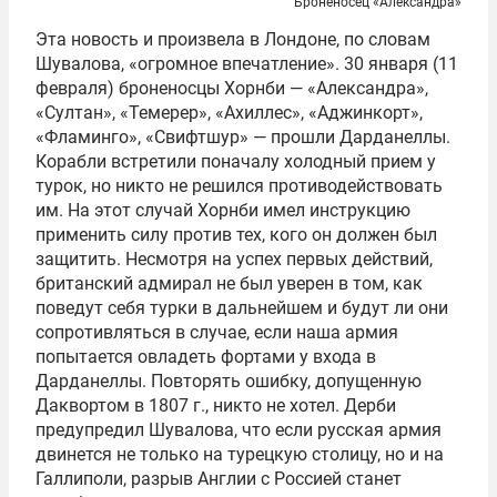
Броненосец «Александра»
Эта новость и произвела в Лондоне, по словам
Шувалова, «огромное впечатление». 30 января (11
февраля) броненосцы Хорнби — «Александра»,
«Султан», «Темерер», «Ахиллес», «Аджинкорт»,
«Фламинго», «Свифтшур» — прошли Дарданеллы.
Корабли встретили поначалу холодный прием у
турок, но никто не решился противодействовать
им. На этот случай Хорнби имел инструкцию
применить силу против тех, кого он должен был
защитить. Несмотря на успех первых действий,
британский адмирал не был уверен в том, как
поведут себя турки в дальнейшем и будут ли они
сопротивляться в случае, если наша армия
попытается овладеть фортами у входа в
Дарданеллы. Повторять ошибку, допущенную
Даквортом в 1807 г., никто не хотел. Дерби
предупредил Шувалова, что если русская армия
двинется не только на турецкую столицу, но и на
Галлиполи, разрыв Англии с Россией станет