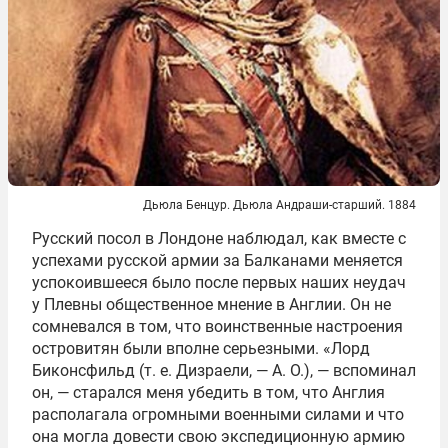
Дьюла Бенцур. Дьюла Андраши-старший. 1884
Русский посол в Лондоне наблюдал, как вместе с
успехами русской армии за Балканами меняется
успокоившееся было после первых наших неудач
у Плевны общественное мнение в Англии. Он не
сомневался в том, что воинственные настроения
островитян были вполне серьезными. «Лорд
Биконсфильд (т. е. Дизраели, — А. О.), — вспоминал
он, — старался меня убедить в том, что Англия
располагала огромными военными силами и что
она могла довести свою экспедиционную армию