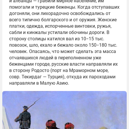
и албанцы — грабили мирное население, им
помогали и турецкие беженцы. Когда отступавших
догоняли, они лихорадочно освобождались от
всего типично болгарского и от оружия. Женские
платки, одежда, испорченные винтовки, ружья,
сабли и кинжалы устилали обочины дороги. В
сторону столицы катился вал из 10−15 тыс.
повозок, шло, ехало и бежало около 150−180 тыс.
человек. Опасаясь, что может сделать эта масса
отчаявшихся людей в переполненном уже
беженцами городе, русские власти направляли их
в сторону Родосто (порт на Мраморном море,
совр. Текирдаг — Турция), откуда их пароходами
направляли в Малую Азию.