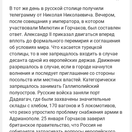
В тот же день в русской столице получили
телеграмму от Николая Николаевича. Вечером,
после совещания у императора, в котором
участвовали Милютин и Горчаков, был составлен
ответ. Александр II приказал двигаться вперед
вплоть до формального перемирия и соглашения
об условиях мира. Что касается турецкой
столицы, то в нее запрещалось входить в случае
десанта одной из европейских держав. Движение
разрешалось в случае, если в городе начнутся
волнения и последует приглашение со стороны
посольств или местных властей. Категорически
запрещалось занимать Галлиполийский
полуостров. Русские войска заняли порт
Дадеагач, где были захвачены значительные
склады с хлебом, 170 вагонов и 5 локомотивов,
что резко упростило проблему снабжения армии в
Адрианополе. 25 января Горчаков заверил
британское правительство, что Россия не
собирается затрагивать вопросы европейского