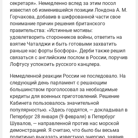
секретаря». Немедленно вслед за этим посол
известил об изменившейся позиции Лондона А. М.
Горчакова, добавив в шифрованной части свое
понимание причин решения британского
правительства: «Истинные мотивы:
удовлетворить сторонников войны, ответить на
взятие Чаталджи и быть готовыми захватить
раньше нас форты Босфора». Дерби также решил
связаться с английским послом в России, поручив
Лофтусу успокоить русского канцлера.
Немедленной реакции России не последовало. На
следующий день парламент с решающим
большинством проголосовал за необходимые
кредиты для военных приготовлений. Решение
Кабинета пользовалось значительной
популярностью. «Здесь гордятся, — докладывал в
Петербург 28 января (9 февраля) в Петербург
Шувалов, — направленной против нас морской
демонстрацией. Я считаю, что было бы весьма
политично выказать известную энергию, заявив,