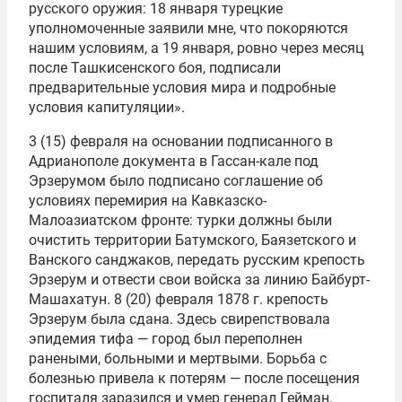
русского оружия: 18 января турецкие
уполномоченные заявили мне, что покоряются
нашим условиям, а 19 января, ровно через месяц
после Ташкисенского боя, подписали
предварительные условия мира и подробные
условия капитуляции».
3 (15) февраля на основании подписанного в
Адрианополе документа в Гассан-кале под
Эрзерумом было подписано соглашение об
условиях перемирия на Кавказско-
Малоазиатском фронте: турки должны были
очистить территории Батумского, Баязетского и
Ванского санджаков, передать русским крепость
Эрзерум и отвести свои войска за линию Байбурт-
Машахатун. 8 (20) февраля 1878 г. крепость
Эрзерум была сдана. Здесь свирепствовала
эпидемия тифа — город был переполнен
ранеными, больными и мертвыми. Борьба с
болезнью привела к потерям — после посещения
госпиталя заразился и умер генерал Гейман.