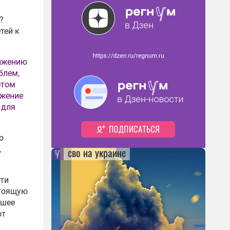
?
тей к
олжению
блем,
этом
ижение
 для
о
,
сво на украине
сти
стоящую
вшее
от