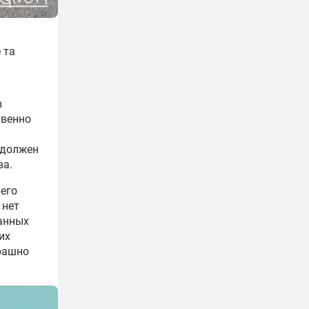
 та
в
твенно
 должен
ва.
него
 нет
ванных
их
трашно