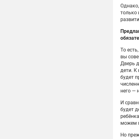
Однако,
только 
развити
Предлаг
обязат
То есть
вы сове
Дверь д
дети. К
будет п
численн
него — 
И сравн
будет д
ребёнка
можем 
Но преж