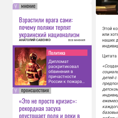
мнение
Взрастили врага сами:
почему поляки терпят
Этой ко
украинский национализм
или хот
наших д
АНАТОЛИЙ САВЕНКО
все мнения
индивид
Политика
Цитата 
Дипломат
«Создан
раскритиковал
обвинения в
социаль
причастности
детей с
России к пожарам
предпол
во Франции
происшествия
детском
индивид
«Это не просто кризис»:
ежемес
рекордная засуха
каждого
базовым
опустошает поля и реки в