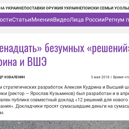
НА УКРАИНЕ
ПОСТАВКИ ОРУЖИЯ УКРАИНЕ
ПОИСКИ СЕМЬИ УСОЛЬ
ости
Статьи
Мнения
Видео
Лица России
Регнум 
енадцать» безумных «решений
рина и ВШЭ
ДР КОВАЛЕНИН
5 мая 2018
/
Время чт
 стратегических разработок Алексея Кудрина и Высшей 
ки (ректор — Ярослав Кузьминов) был разработан и в апр
влен публике совместный доклад «12 решений для нового
вания». Докладчики просят сумасшедшие деньги на сума
ы.