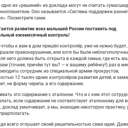
 одно из «решений» из доклада могут не считать сумасш
инопланетяне. Оно называется «Система поддержки ранне
я». Посмотрите сами.
ается развитие всех малышей России поставить под
ельный ежемесячный контроль!
, чтобы к вам в дом пришёл контролёр, уже не нужно будет
ршали правонарушение, или хотя бы были неблагополучны
ля него должна быть открыта в каждой семье, где есть м
 вам (точнее, причём тут вы? — к вашему ребёнку!) раз в ме
риходить сотрудник из специальной армии прокрустов,
остью 12 тысяч одних контролёров развития детей, и заме
нет, не форму черепа, а его содержание.
ивать это содержание с эталоном. Что и с кем этот сотруд
елать, если содержание не соответствует эталонному для 
, доклад умалчивает, а мы, знающие некоторую практику, 
предполагать.
де всего оглушает своей решительностью сама идея. Даже