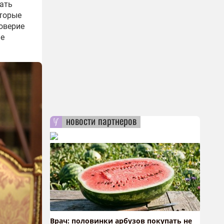
вать
оторые
доверие
не
новости партнеров
Врач: половинки арбузов покупать не