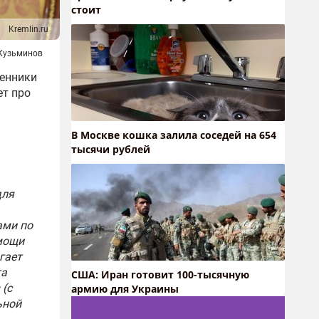
стоит
Kremlin.ru
Кузьминов
щенники
ет про
В Москве кошка залила соседей на 654
тысячи рублей
для
ами по
омощи
гает
та
США: Иран готовит 100-тысячную
 (с
армию для Украины
ьной