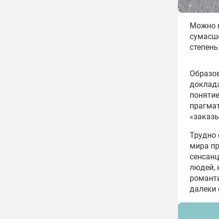
Можно 
сумасше
степень
Образо
доклада
понятие
прагмат
«заказы
Трудно 
мира пр
сенсанц
людей, 
романти
далеки 