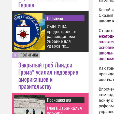
работы)
Европе
Какой ж
Оказыва
Политика
школе ч
СМИ: США
Отказ о
предоставляют
ежегодн
разведданные
Украине для
заложен
ударов по
основн
объектам в
политика
школьно
России
экономи
Закрытый гроб Линдси
Как гов
Грэма* усилил недоверие
президе
американцев к
окончат
правительству
Впрочем
команду
Происшествия
войну с
реформа
Глава Забайкалья
управле
поручил