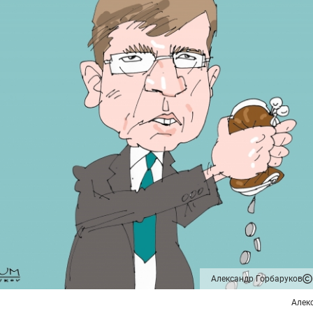
Александр Горбаруков
Алек