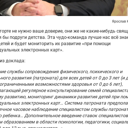
Ярослав 
горте не нужно ваше доверие, они же не какие-нибудь свя
я бы подруги детства. Эта чудо-команда лучше нас всё зна
етей и будет мониторить их развитие «при помощи
уальных электронных карт».
из доклада:
ие службы сопровождения физического, психического и
ного развития (патроната) для всех детей от 0 до 3 лет (и 
 ограниченными возможностями здоровья от 0 до 6 лет),
агающей регулярное консультирование семей специалист
у развитию, мониторинг динамики развития детей при п
уальных электронных карт… Система патроната предпола
ячное часовое наблюдение специалистом службы патрона
 ребенка… Дополнительное введение ставок специалистов
 образованием в области психологии, педагогики, социал