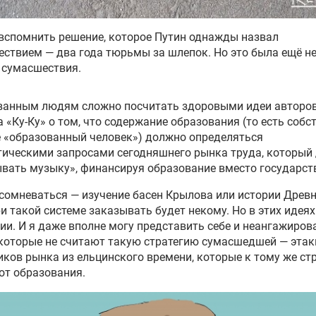
вспомнить решение, которое Путин однажды назвал
ствием — два года тюрьмы за шлепок. Но это была ещё не
 сумасшествия.
ванным людям сложно посчитать здоровыми идеи авторо
 «Ку-Ку» о том, что содержание образования (то есть собс
 «образованный человек») должно определяться
ическими запросами сегодняшнего рынка труда, который
вать музыку», финансируя образование вместо государст
сомневаться — изучение басен Крылова или истории Древ
и такой системе заказывать будет некому. Но в этих идеях
ии. И я даже вполне могу представить себе и неангажиро
которые не считают такую стратегию сумасшедшей — этак
ков рынка из ельцинского времени, которые к тому же с
от образования.