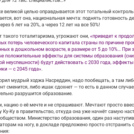
 для 12 тыс. специалистов…»
е великой целью оправдывается этот тотальный контроль
ется, вот она, национальная мечта: поднять готовность де
ерез 6 лет на 20%, а через 12 лет на все 50%!
т такого тоталитаризма, угрожают они,
«приведет к прод
ых потерь человеческого капитала страны по причине про
ных в дошкольном возрасте, в размере от 5 до 10%… При 
ые положительные эффекты для системы образования (сн
й неуспешности) будут действовать с 2030 года, эффекты
ки — с 2045 года»
.
орил мудрый ходжа Насреддин, надо пообещать, а там либ
нт сменится, либо ишак сдохнет — то есть в данном случае
ельно разрушится образование.
, нацию о её мечте и не спрашивают. Мечтают просто вве
 Ку-Ку в правительство, откуда она уже начнёт самую на
 обществом. Министерство образования, один раз наступи
торам на ногу, в докладе предложено просто отстранить 
ния: