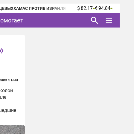
$ 82.17
€ 94.84
ЦЕВЫХ
ХАМАС ПРОТИВ ИЗРАИЛЯ
помогает
»
ения 5 мин
школой
еле
сшедшие