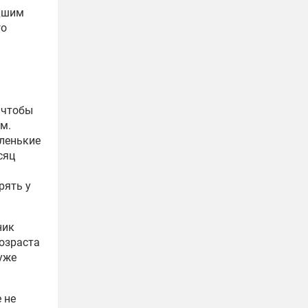
едшим
го
, чтобы
м.
аленькие
сяц
рять у
ник
возраста
уже
 не