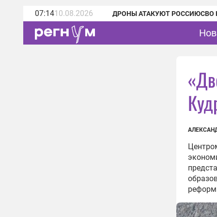
07:14
10.08.2026
ДРОНЫ АТАКУЮТ РОССИЮ
СВО 
Нов
«Дв
Куд
АЛЕКСАН
Центром
экономи
предста
образо
реформ